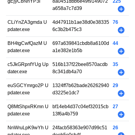
gEjyCbNnYP3l
8a0451dbb6e49f9149072
225
a658a7c7d39
+
CLiYnZA3gmda U
4d47911b1ae38d0e38335
76
pdater.exe
6c3b2b475c3
+
BH4tgCwfQazM U
697a639841cbdb8a6100d
44
pdater.exe
a1e382e1b5b
+
c5JkGRpnfYUg Up
516b137f22bee8570acdb
35
dater.exe
8c341db4a70
+
euSGCYmrgo2P U
1324ff7b62bade26262940
29
pdater.exe
d3225e1dc7
+
Q8MtShpxRKmn U
bf14eb4d37c04ef32015cb
27
pdater.exe
13f6a4b759
+
NnWruLpK9wYh U
24facb58363e907d99c51
26
pdater.exe
deeb5e0cb4f