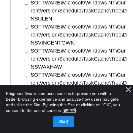
SOFTWARE\Microsoft\Windows NT\Cur
rentVersion\Schedule\TaskCache\Tree\D
NSULEN
SOFTWARE\Microsoft\Windows NT\Cur
rentVersion\Schedule\TaskCache\Tree\D
NSVINCENTOWN
SOFTWARE\Microsoft\Windows NT\Cur
rentVersion\Schedule\TaskCache\Tree\D
NSWAXHAW
SOFTWARE\Microsoft\Windows NT\Cur
rentVersion\Schedule\TaskCache\Tree\D
NSWETHERSFIELD
Enigmasoftware.com uses cookies to provide you with a
SOFTWARE\Microsoft\Windows NT\Cur
better browsing experience and analyze how users navigate
and utilize the Site. By using this Site or clicking on "OK", you
rentVersion\Schedule\TaskCache\Tree\D
consent to the use of cookies.
और जानें
।
NSWETUMKA
SOFTWARE\Microsoft\Windows NT\Cur
rentVersion\Schedule\TaskCache\Tree\g