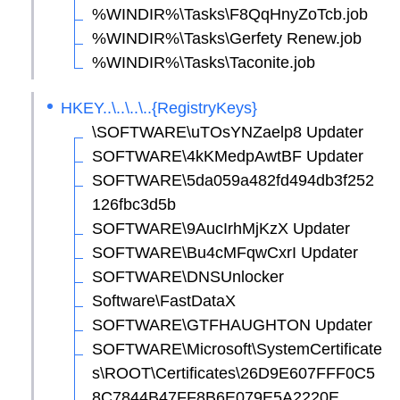
%WINDIR%\Tasks\F8QqHnyZoTcb.job
%WINDIR%\Tasks\Gerfety Renew.job
%WINDIR%\Tasks\Taconite.job
HKEY..\..\..\..{RegistryKeys}
\SOFTWARE\uTOsYNZaelp8 Updater
SOFTWARE\4kKMedpAwtBF Updater
SOFTWARE\5da059a482fd494db3f252
126fbc3d5b
SOFTWARE\9AucIrhMjKzX Updater
SOFTWARE\Bu4cMFqwCxrI Updater
SOFTWARE\DNSUnlocker
Software\FastDataX
SOFTWARE\GTFHAUGHTON Updater
SOFTWARE\Microsoft\SystemCertificate
s\ROOT\Certificates\26D9E607FFF0C5
8C7844B47FF8B6E079E5A2220E