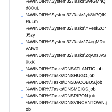
%WINDIR%\System32\Tasks\wvfGMnQ
d8OuL
%WINDIR%\System32\Tasks\yb8hPQfK
RuLm
%WINDIR%\System32\Tasks\YFeskZOr
J5zy
%WINDIR%\System32\Tasks\Z4egMRo
vAtwX
%WINDIR%\System32\Tasks\ZqAnsJvS
9txK
%WINDIR%\Tasks\DNSATLANTIC.job
%WINDIR%\Tasks\DNSHUGO.job
%WINDIR%\Tasks\DNSJACOBUS.job
%WINDIR%\Tasks\DNSMEIGS.job
%WINDIR%\Tasks\DNSRIPON.job
%WINDIR%\Tasks\DNSVINCENTOWN.j
ob