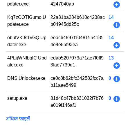
pdater.exe
4247040ab
+
Kq7zCOTfGumo U
22a31ba284b610c4238ac
14
pdater.exe
b04945dd25c
+
obufVKJs1vGQ Up
eeac64897f10481554135
14
dater.exe
4e4e85f93ea
+
4PLijWNfbqlC Upd
edab5207073a71ae7f0ff9
13
ater.exe
3fae7739d1
+
DNS Unlocker.exe
ce0c8b62bfc342582fcc7a
0
+
b11aae5499
setup.exe
81d48c47bb331032f7b76
0
+
a019f146af1
अधिक फाइलें