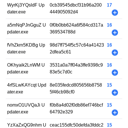
WyrKj3YQsldF Up
0cb39545dbcf31b96a200
17
dater.exe
444905092d4
+
a5mNqPJnGguZ U
0f0b0bb624a6f584cd317a
16
pdater.exe
369534788d
+
fVhZkrn5KDBg Up
98d7ff754f5c57c64a41423
16
dater.exe
2dfea5c61
+
OKhyaik2LnWM U
3531a0a7ff04a3ffe9398c9
16
pdater.exe
83e5c7d0c
+
4rfSLwKAYcqt Upd
8e035fedcd805656b8758
15
ater.exe
5f46cb98cf0
+
nomxO1UVQaJi U
f0b8a4d02f0db86ef746bcf
15
pdater.exe
64792e329
+
YzXaZxQG9nhm U
ceac155dfc50defda3fddc2
15