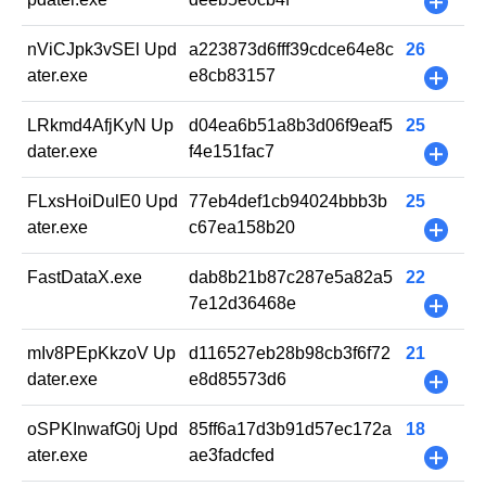
+
nViCJpk3vSEl Upd
a223873d6fff39cdce64e8c
26
ater.exe
e8cb83157
+
LRkmd4AfjKyN Up
d04ea6b51a8b3d06f9eaf5
25
dater.exe
f4e151fac7
+
FLxsHoiDulE0 Upd
77eb4def1cb94024bbb3b
25
ater.exe
c67ea158b20
+
FastDataX.exe
dab8b21b87c287e5a82a5
22
7e12d36468e
+
mIv8PEpKkzoV Up
d116527eb28b98cb3f6f72
21
dater.exe
e8d85573d6
+
oSPKInwafG0j Upd
85ff6a17d3b91d57ec172a
18
ater.exe
ae3fadcfed
+