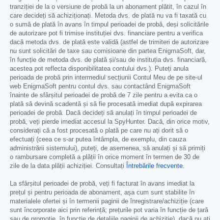
tranziției de la o versiune de probă la un abonament plătit, în cazul în
care decideți să achiziționați. Metoda dvs. de plată nu va fi taxată cu
o sumă de plată în avans în timpul perioadei de probă, deși solicitările
de autorizare pot fi trimise instituției dvs. financiare pentru a verifica
dacă metoda dvs. de plată este validă (astfel de trimiteri de autorizare
nu sunt solicitări de taxe sau comisioane din partea EnigmaSoft, dar,
în funcție de metoda dvs. de plată și/sau de instituția dvs. financiară,
acestea pot reflecta disponibilitatea contului dvs.). Puteți anula
perioada de probă prin intermediul secțiunii Contul Meu de pe site-ul
web EnigmaSoft pentru contul dvs. sau contactând EnigmaSoft
înainte de sfârșitul perioadei de probă de 7 zile pentru a evita ca o
plată să devină scadentă și să fie procesată imediat după expirarea
perioadei de probă. Dacă decideți să anulați în timpul perioadei de
probă, veți pierde imediat accesul la SpyHunter. Dacă, din orice motiv,
considerați că a fost procesată o plată pe care nu ați dorit să o
efectuați (ceea ce s-ar putea întâmpla, de exemplu, din cauza
administrării sistemului), puteți, de asemenea, să anulați și să primiți
o rambursare completă a plății în orice moment în termen de 30 de
zile de la data plății achiziției. Consultați
Întrebările frecvente
.
La sfârșitul perioadei de probă, veți fi facturat în avans imediat la
prețul și pentru perioada de abonament, așa cum sunt stabilite în
materialele ofertei și în termenii paginii de înregistrare/achiziție (care
sunt încorporate aici prin referință; prețurile pot varia în funcție de țară
sau de promoție, în funcție de detaliile paginii de achiziție), dacă nu ați