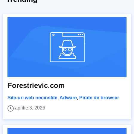
Forestrievic.com
Site-uri web necinstite
,
Adware
,
Pirate de browser
aprilie 3, 2026