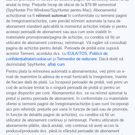
anulat la timp. Prețurile încep de obicei de la
$79.98
semestrial
(SpyHunter Pro Windows/SpyHunter pentru Mac). Abonamentul
achiziționat va fi
reînnoit automat
în conformitate cu termenii paginii
de înregistrare/achiziție, care prevăd reînnoiri automate la taxa de
abonament standard aplicabilă la momentul achiziției inițiale și pentru
aceeași perioadă de abonament sau așa cum este stabilit în
materialele promoționale/pagina de achiziție, cu condiția să fiți un
utilizator de abonament continuu, neîntrerupt. Vă rugăm să consultați
pagina de achiziție pentru detalii. Perioada de probă este supusă
acestor Termeni, acordului dvs. cu
EULA/TOS
,
Politicii de
confidențialitate/cookie-uri
și
Termenilor de reducere
. Dacă doriți să
dezinstalați SpyHunter,
aflați cum
.
Pentru plata la reînnoirea automată a abonamentului, veți primi un e-
mail de reamintire la adresa de e-mail furnizată la înregistrare, înainte
de fiecare dată de plată. La începutul perioadei de probă, veți primi un
cod de activare limitat la o singură perioadă de probă și pentru un
singur dispozitiv per cont. Abonamentul dvs. se va reînnoi automat la
prețul și pentru perioada de abonament, în conformitate cu materialele
ofertei și termenii paginii de înregistrare/achiziție (care sunt încorporați
aici prin referință; prețurile pot varia în funcție de țară sau de promoție,
în funcție de detaliile paginii de achiziție), cu condiția să fiți un
utilizator de abonament continuu și neîntrerupt. Pentru utilizatorii de
abonamente plătite, dacă anulați, veți continua să aveți acces la
produsul/produsele dvs. până la sfârșitul perioadei de abonament