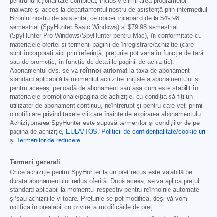
pentru funcționalitate completă, inclusiv eliminarea programelor
malware și acces la departamentul nostru de asistență prin intermediul
Biroului nostru de asistență, de obicei începând de la
$49.98
semestrial (SpyHunter Basic Windows) și
$79.98
semestrial
(SpyHunter Pro Windows/SpyHunter pentru Mac), în conformitate cu
materialele ofertei și termenii paginii de înregistrare/achiziție (care
sunt încorporați aici prin referință; prețurile pot varia în funcție de țară
sau de promoție, în funcție de detaliile paginii de achiziție).
Abonamentul dvs. se va
reînnoi automat
la taxa de abonament
standard aplicabilă la momentul achiziției inițiale a abonamentului și
pentru aceeași perioadă de abonament sau așa cum este stabilit în
materialele promoționale/pagina de achiziție, cu condiția să fiți un
utilizator de abonament continuu, neîntrerupt și pentru care veți primi
o notificare privind taxele viitoare înainte de expirarea abonamentului.
Achiziționarea SpyHunter este supusă termenilor și condițiilor de pe
pagina de achiziție,
EULA/TOS
,
Politicii de confidențialitate/cookie-uri
și
Termenilor de reducere
.
------
Termeni generali
Orice achiziție pentru SpyHunter la un preț redus este valabilă pe
durata abonamentului redus oferită. După aceea, se va aplica prețul
standard aplicabil la momentul respectiv pentru reînnoirile automate
și/sau achizițiile viitoare. Prețurile se pot modifica, deși vă vom
notifica în prealabil cu privire la modificările de preț.