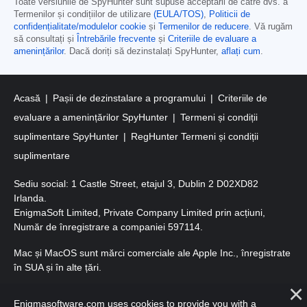
Toate versiunile de SpyHunter sunt supuse acceptării de către dvs. a
Termenilor și condițiilor de utilizare
(EULA/TOS)
,
Politicii de
confidențialitate/modulelor cookie
și
Termenilor de reducere
. Vă rugăm
să consultați și
Întrebările frecvente
și
Criteriile de evaluare a
amenințărilor
. Dacă doriți să dezinstalați SpyHunter,
aflați cum
.
Acasă
Pașii de dezinstalare a programului
Criteriile de
evaluare a amenințărilor SpyHunter
Termeni și condiții
suplimentare SpyHunter
RegHunter Termeni și condiții
suplimentare
Sediu social: 1 Castle Street, etajul 3, Dublin 2 D02XD82
Irlanda.
EnigmaSoft Limited, Private Company Limited prin acțiuni,
Număr de înregistrare a companiei 597114.
Mac și MacOS sunt mărci comerciale ale Apple Inc., înregistrate
în SUA și în alte țări.
Copyright 2016-
2026
. EnigmaSoft Ltd. Toate drepturile
Enigmasoftware.com uses cookies to provide you with a