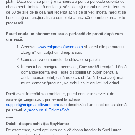
plătit. Dacă doriți să primiți o rambursare pentru perioada curentă de
abonament, trebuie să anulați și să solicitați o rambursare în termen
de 30 de zile de la cea mai recentă achiziție și veți înceta imediat să
beneficiați de funcționalitate completă atunci când rambursarea este
procesată.
Puteți anula un abonament sau o perioadă de probă după cum
urmează:
Accesați
www.enigmasoftware.com
și faceți clic pe butonul
„Login”
din colțul din dreapta sus.
Conectați-vă cu numele de utilizator și parola.
În meniul de navigare, accesați
„Comandă/Licențe”.
Lângă
comanda/licența dvs., este disponibil un buton pentru a
anula abonamentul, dacă este cazul. Notă: Dacă aveți mai
multe comenzi/produse, va trebui să le anulați individual.
Dacă aveți întrebări sau probleme, puteți contacta serviciul de
asistență EnigmaSoft prin e-mail la adresa
support@enigmasoftware.com
sau deschizând un tichet de asistență
pe site-ul
MyAccount al EnigmaSoft
.
------
Detalii despre achiziția SpyHunter
De asemenea, aveți opțiunea de a vă abona imediat la SpyHunter