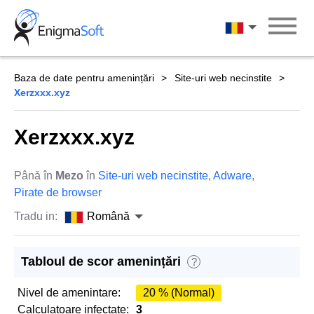
Skip
to
Română
content
Baza de date pentru amenințări
Site-uri web necinstite
Xerzxxx.xyz
Xerzxxx.xyz
Până în
Mezo
în
Site-uri web necinstite
,
Adware
,
Pirate de browser
Tradu in:
Română
Tabloul de scor amenințări
?
Nivel de amenintare:
20 % (Normal)
Calculatoare infectate:
3