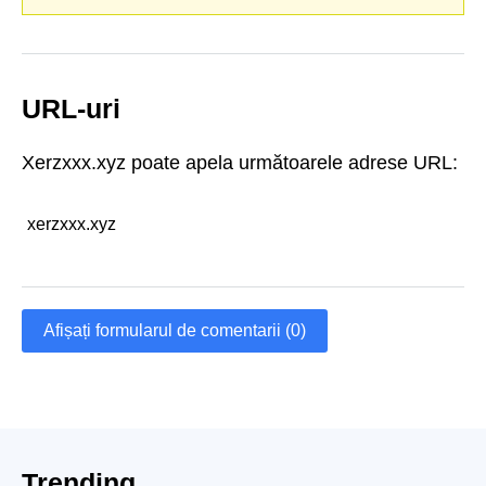
URL-uri
Xerzxxx.xyz poate apela următoarele adrese URL:
xerzxxx.xyz
Afișați formularul de comentarii (0)
Trending