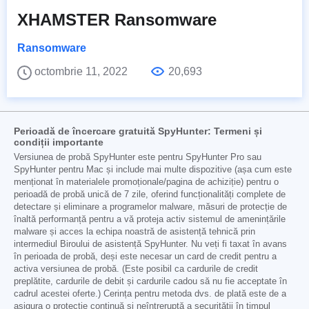
XHAMSTER Ransomware
Ransomware
octombrie 11, 2022
20,693
Perioadă de încercare gratuită SpyHunter: Termeni și
condiții importante
Versiunea de probă SpyHunter este pentru SpyHunter Pro sau
SpyHunter pentru Mac și include mai multe dispozitive (așa cum este
menționat în materialele promoționale/pagina de achiziție) pentru o
perioadă de probă unică de 7 zile, oferind funcționalități complete de
detectare și eliminare a programelor malware, măsuri de protecție de
înaltă performanță pentru a vă proteja activ sistemul de amenințările
malware și acces la echipa noastră de asistență tehnică prin
intermediul Biroului de asistență SpyHunter. Nu veți fi taxat în avans
în perioada de probă, deși este necesar un card de credit pentru a
activa versiunea de probă. (Este posibil ca cardurile de credit
preplătite, cardurile de debit și cardurile cadou să nu fie acceptate în
cadrul acestei oferte.) Cerința pentru metoda dvs. de plată este de a
asigura o protecție continuă și neîntreruptă a securității în timpul