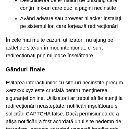
Deschiderea de e-mailuri de phishing care
conțin link-uri care duc la pagini necinstite
Având adware sau browser hijacker instalați
pe sistemul lor, care forțează redirecționări
În cele mai multe cazuri, utilizatorii nu ajung pe
astfel de site-uri în mod intenționat, ci sunt
redirecționați prin mijloace înșelătoare.
Gânduri finale
Evitarea interacțiunilor cu site-uri necinstite precum
Xerzxxx.xyz este crucială pentru menținerea
siguranței online. Utilizatorii ar trebui să fie atenți la
redirecționări neașteptate, notificări înșelătoare și
solicitări CAPTCHA false. Dacă permisiunea de a
afișa notificări a fost acordată unui site nedemn de