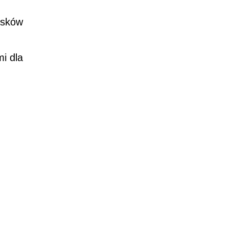
isków
i dla