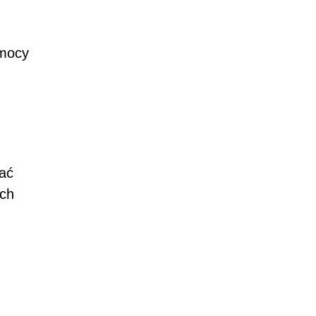
omocy
ać
ych