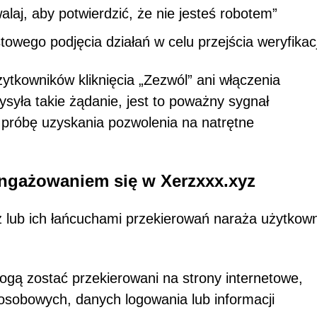
alaj, aby potwierdzić, że nie jesteś robotem”
owego podjęcia działań w celu przejścia weryfikacj
kowników kliknięcia „Zezwól” ani włączenia
ysyła takie żądanie, jest to poważny sygnał
próbę uzyskania pozwolenia na natrętne
angażowaniem się w Xerzxxx.xyz
z lub ich łańcuchami przekierowań naraża użytkow
gą zostać przekierowani na strony internetowe,
 osobowych, danych logowania lub informacji