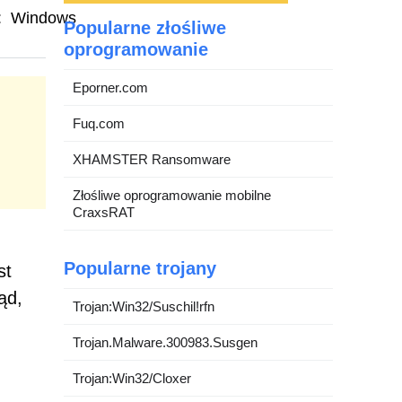
:
Windows
Popularne złośliwe
oprogramowanie
Eporner.com
Fuq.com
XHAMSTER Ransomware
Złośliwe oprogramowanie mobilne
CraxsRAT
h
Popularne trojany
st
ąd,
Trojan:Win32/Suschil!rfn
Trojan.Malware.300983.Susgen
Trojan:Win32/Cloxer