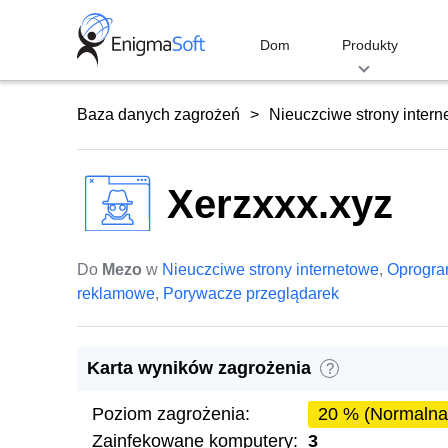
Skip
to
Dom
Produkty
content
Baza danych zagrożeń
Nieuczciwe strony inter
Xerzxxx.xyz
Do
Mezo
w
Nieuczciwe strony internetowe
,
Oprogr
reklamowe
,
Porywacze przeglądarek
Karta wyników zagrożenia
?
Poziom zagrożenia:
20 % (Normalna
Zainfekowane komputery:
3