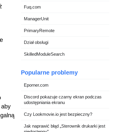
ż
Fuq.com
ManagerUnit
PrimaryRemote
ie
Dział obsługi
SkilledModuleSearch
Popularne problemy
Eporner.com
o
Discord pokazuje czarny ekran podczas
udostępniania ekranu
 aby
Czy Lookmovie.io jest bezpieczny?
egalną
Jak naprawić błąd „Sterownik drukarki jest
niedostępny”