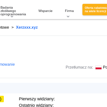
Badania
Oferta rabatowa
złośliwego
Wsparcie
Firma
na wiele licencji
oprogramowania
netowe
Xerzxxx.xyz
amowanie
Przetłumacz na:
Po
)
Pierwszy widziany:
Ostatnio widziany: