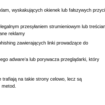
klam, wyskakujących okienek lub fałszywych przyc
elegalnym przesyłaniem strumieniowym lub treściam
zane reklamy
hishing zawierających linki prowadzące do
ego adware’a lub porywacza przeglądarki, który
rafiają na takie strony celowo, lecz są
h metod.