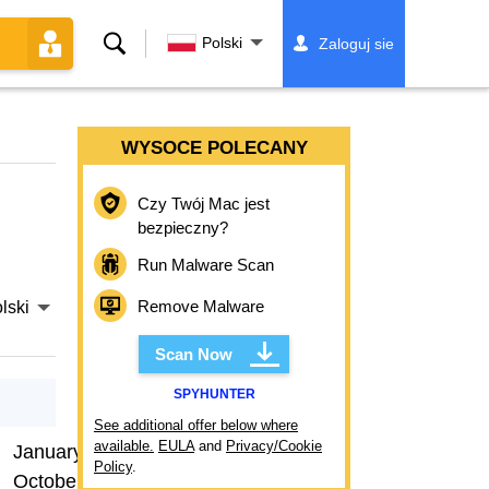
Szukaj
Polski
Zaloguj sie
WYSOCE POLECANY
Czy Twój Mac jest
bezpieczny?
Run Malware Scan
Remove Malware
lski
Scan Now
SPYHUNTER
See additional offer below where
available.
EULA
and
Privacy/Cookie
January 9, 2025
Policy
.
October 26, 2025