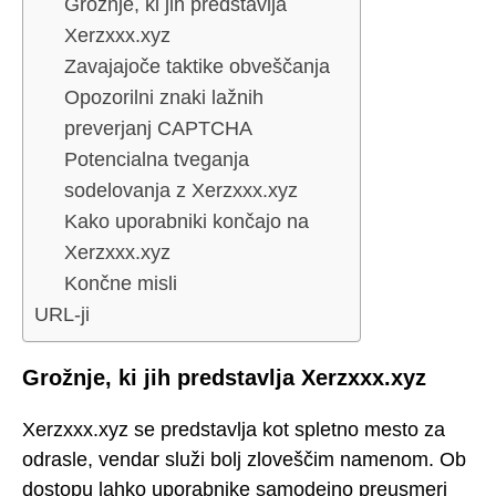
Grožnje, ki jih predstavlja
Xerzxxx.xyz
Zavajajoče taktike obveščanja
Opozorilni znaki lažnih
preverjanj CAPTCHA
Potencialna tveganja
sodelovanja z Xerzxxx.xyz
Kako uporabniki končajo na
Xerzxxx.xyz
Končne misli
URL-ji
Grožnje, ki jih predstavlja Xerzxxx.xyz
Xerzxxx.xyz se predstavlja kot spletno mesto za
odrasle, vendar služi bolj zloveščim namenom. Ob
dostopu lahko uporabnike samodejno preusmeri