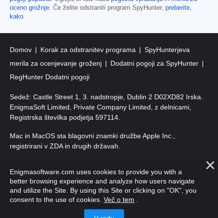
oceno grožnje
. Če želite odstraniti program SpyHunter,
preberite,
kako
.
Domov
Korak za odstranitev programa
SpyHunterjeva
merila za ocenjevanje groženj
Dodatni pogoji za SpyHunter
RegHunter Dodatni pogoji
Sedež: Castle Street 1, 3. nadstropje, Dublin 2 D02XD82 Irska.
EnigmaSoft Limited, Private Company Limited, z delnicami,
Registrska številka podjetja 597114.
Mac in MacOS sta blagovni znamki družbe Apple Inc.,
registrirani v ZDA in drugih državah.
Avtorske pravice 2016–
2026
. EnigmaSoft Ltd. Vse pravice
Enigmasoftware.com uses cookies to provide you with a
pridržane.
better browsing experience and analyze how users navigate
and utilize the Site. By using this Site or clicking on "OK", you
consent to the use of cookies.
Več o tem
.