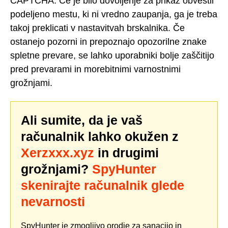
CAPTCHA. Če je bilo dovoljenje za prikaz obvestil
podeljeno mestu, ki ni vredno zaupanja, ga je treba
takoj preklicati v nastavitvah brskalnika. Če
ostanejo pozorni in prepoznajo opozorilne znake
spletne prevare, se lahko uporabniki bolje zaščitijo
pred prevarami in morebitnimi varnostnimi
grožnjami.
Ali sumite, da je vaš
računalnik lahko okužen z
Xerzxxx.xyz
in drugimi
grožnjami?
SpyHunter
skenirajte računalnik glede
nevarnosti
SpyHunter je zmogljivo orodje za sanacijo in