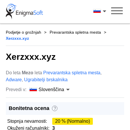
Skip
to
Slovenščina
content
Podjetje o grožnjah
Prevarantska spletna mesta
Xerzxxx.xyz
Xerzxxx.xyz
Do leta
Mezo
leta
Prevarantska spletna mesta
,
Adware
,
Ugrabitelji brskalnika
Prevedi v:
Slovenščina
Bonitetna ocena
?
Stopnja nevarnosti:
20 % (Normalno)
Okuženi računalniki:
3