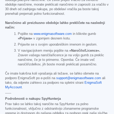
obdobja plačljive naročnine. Če želite prejeti vračilo za trenutno
obdobje naročnine, morate preklicati naročnino in zaprositi za vračilo v
30 dneh od zadnjega nakupa, po obdelavi vračila pa boste takoj
prenehali prejemati polno funkcionalnost.
Naročnino ali preizkusno obdobje lahko prekličete na naslednji
način:
Pojdite na
www.enigmasoftware.com
in kliknite gumb
»Prijava«
v zgornjem desnem kotu.
Prijavite se s svojim uporabniškim imenom in geslom.
V navigacijskem meniju pojdite na
»Naročilo/Licence«.
Zraven vašega naročila/licence je na voljo gumb za preklic
naročnine, če je to primerno. Opomba: Če imate več
naročil/izdelkov, jih boste morali preklicati posamično.
Če imate kakršna koli vprašanja ali težave, se lahko obrnete na
podporo EnigmaSoft po e-pošti na
support@enigmasoftware.com
ali
tako, da odprete zahtevo za podporo na spletni strani
EnigmaSoft
MyAccount
.
------
Podrobnosti o nakupu SpyHunterja
Prav tako se lahko takoj naročite na SpyHunter za polno
funkcionalnost, vključno z odstranitvijo zlonamerne programske
opreme in dostopom do našega oddelka za podporo prek naše službe