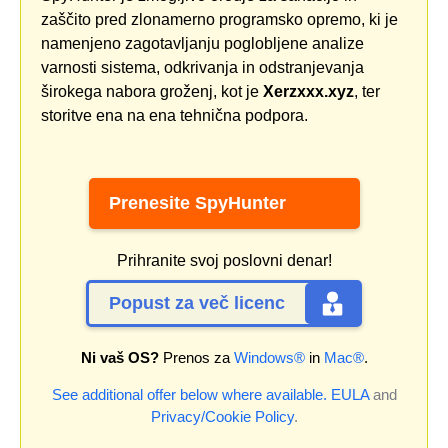
zaščito pred zlonamerno programsko opremo, ki je
namenjeno zagotavljanju poglobljene analize
varnosti sistema, odkrivanja in odstranjevanja
širokega nabora groženj, kot je
Xerzxxx.xyz
, ter
storitve ena na ena tehnična podpora.
Prenesite SpyHunter
Prihranite svoj poslovni denar!
Popust za več licenc
Ni vaš OS?
Prenos za
Windows®
in
Mac®
.
See additional offer below where available.
EULA
and
Privacy/Cookie Policy
.