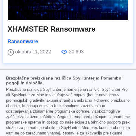
XHAMSTER Ransomware
Ransomware
oktobra 11, 2022
20,693
Brezplačna preizkusna različica SpyHunterja: Pomembni
pogoji in določila
Preizkusna različica SpyHunter je namenjena različici SpyHunter Pro
ali SpyHunter za Mac in vključuje več naprav (kot je navedeno v
promocijskih gradivih/nakupni strani) za enkratno 7-dnevno preizkusno
obdobje, ki ponuja celovito funkcionalnost zaznavanja in
odstranjevanja zlonamerne programske opreme, visokozmogljive
zaščite za aktivno zaščito vašega sistema pred grožnjami zlonamerne
programske opreme in dostop do naše ekipe za tehnično podporo prek
službe za pomoč uporabnikom SpyHunter. Med preizkusnim obdobjem
vam ne bo zaračunano vnaprej, čeprav je za aktivacijo preizkusne