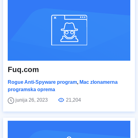
Fuq.com
Rogue Anti-Spyware program
,
Mac zlonamerna
programska oprema
junija 26, 2023
21,204