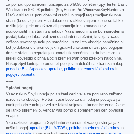
za pomoč uporabnikom, običajno za
$49.98
polletno (SpyHunter Basic
Windows) in
$79.98
polletno (SpyHunter Pro Windows/SpyHunter za
Mac) v skladu s ponudbenimi gradivi in pogoji registracije/nakupne
strani (ki so vključeni v ta dokument s sklicevanjem; cene se lahko
razlikujejo glede na državo ali promocijo in so navedene v
podrobnostih na strani za nakup). Vaša naročnina se bo
samodejno
podaljšala
po takrat veljavni standardni naročnini, ki velja v času
vašega prvotnega nakupa naročnine, in za isto obdobje naročnine ali
kot je določeno v promocijskih gradivih/nakupni strani, pod pogojem,
da ste stalen in neprekinjen uporabnik naročnine in da boste za to
prejeli obvestilo o prihajajočih bremenitvah pred iztekom naročnine.
Nakup SpyHunterja je predmet pogojev in določil na strani za nakup,
pogodbe EULA/pogojev uporabe
,
politike zasebnosti/piškotkov
in
pogojev popusta
.
------
Splošni pogoji
Vsak nakup SpyHunterja po znižani ceni velja za ponujeno znižano
naročniško obdobje. Po tem času bodo za samodejna podaljšanja
in/ali prihodnje nakupe veljale takrat veljavne standardne cene. Cene
se lahko spremenijo, vendar vas bomo o spremembah cen obvestili
vnaprej.
Vse različice programa SpyHunter so predmet vašega strinjanja z
našimi pogoji
uporabe (EULA/TOS)
,
politiko zasebnosti/piškotkov
in
pogoji popusta
. Oglejte si tudi naša
pogosta vprašanja
in
merila za