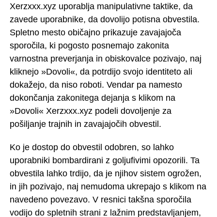
Xerzxxx.xyz uporablja manipulativne taktike, da
zavede uporabnike, da dovolijo potisna obvestila.
Spletno mesto običajno prikazuje zavajajoča
sporočila, ki pogosto posnemajo zakonita
varnostna preverjanja in obiskovalce pozivajo, naj
kliknejo »Dovoli«, da potrdijo svojo identiteto ali
dokažejo, da niso roboti. Vendar pa namesto
dokončanja zakonitega dejanja s klikom na
»Dovoli« Xerzxxx.xyz podeli dovoljenje za
pošiljanje trajnih in zavajajočih obvestil.
Ko je dostop do obvestil odobren, so lahko
uporabniki bombardirani z goljufivimi opozorili. Ta
obvestila lahko trdijo, da je njihov sistem ogrožen,
in jih pozivajo, naj nemudoma ukrepajo s klikom na
navedeno povezavo. V resnici takšna sporočila
vodijo do spletnih strani z lažnim predstavljanjem,