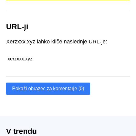
URL-ji
Xerzxxx.xyz lahko kliče naslednje URL-je:
xerzxxx.xyz
Pokaži obrazec za komentarje (0)
V trendu