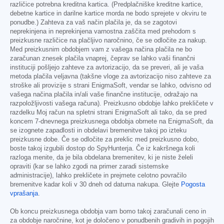
različice potrebna kreditna kartica. (Predplačniške kreditne kartice,
debetne kartice in darilne kartice morda ne bodo sprejete v okviru te
ponudbe.) Zahteva za vaš način plačila je, da se zagotovi
neprekinjena in neprekinjena varnostna zaščita med prehodom s
preizkusne različice na plačljivo naročnino, če se odločite za nakup.
Med preizkusnim obdobjem vam z vašega načina plačila ne bo
zaračunan znesek plačila vnaprej, čeprav se lahko vaši finančni
instituciji pošljejo zahteve za avtorizacijo, da se preveri, ali je vaša
metoda plačila veljavna (takšne vloge za avtorizacijo niso zahteve za
stroške ali provizije s strani EnigmaSoft, vendar se lahko, odvisno od
vašega načina plačila in/ali vaše finančne institucije, odražajo na
razpoložljivosti vašega računa). Preizkusno obdobje lahko prekličete v
razdelku Moj račun na spletni strani EnigmaSoft ali tako, da se pred
koncem 7-dnevnega preizkusnega obdobja obrnete na EnigmaSoft, da
se izognete zapadlosti in obdelavi bremenitve takoj po izteku
preizkusne dobe. Če se odločite za preklic med preizkusno dobo,
boste takoj izgubili dostop do SpyHunterja. Če iz kakršnega koli
razloga menite, da je bila obdelana bremenitev, ki je niste želeli
opraviti (kar se lahko zgodi na primer zaradi sistemske
administracije), lahko prekličete in prejmete celotno povračilo
bremenitve kadar koli v 30 dneh od datuma nakupa. Glejte
Pogosta
vprašanja
.
Ob koncu preizkusnega obdobja vam bomo takoj zaračunali ceno in
za obdobje naročnine, kot je določeno v ponudbenih gradivih in pogojih