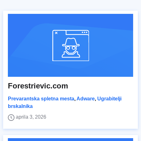
Forestrievic.com
Prevarantska spletna mesta
,
Adware
,
Ugrabitelji
brskalnika
aprila 3, 2026