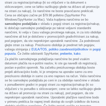
strani za registracijo/nakup (ki so vključeni v ta dokument s
sklicevanjem; cene se lahko razlikujejo glede na državo ali promocijo
na strani za nakup), če naročnine ne boste pravočasno preklicali.
Cena se običajno začne pri
$79.98
polletno (SpyHunter Pro
Windows/SpyHunter za Mac). Vaša kupljena naročnina se bo
samodejno podaljšala
v skladu s pogoji strani za registracijo/nakup,
ki določajo samodejno podaljšanje po takrat veljavni standardni
naročnini, ki velja v času vašega prvotnega nakupa, in za isto obdobje
naročnine ali kot je določeno v promocijskih gradivih/strani za nakup,
pod pogojem, da ste neprekinjen uporabnik naročnine. Za podrobnosti
glejte stran za nakup. Preizkusno obdobje je predmet teh pogojev,
vašega strinjanja z
EULA/TOS
,
politiko zasebnosti/piškotkov
in
pogoji
popusta
. Če želite odstraniti SpyHunter,
preberite, kako
.
Za plačilo samodejnega podaljšanja naročnine bo pred vsakim
datumom plačila na e-poštni naslov, ki ste ga navedli ob registraciji,
poslan e-poštni opomnik. Na začetku preizkusnega obdobja boste
prejeli aktivacijsko kodo, ki je omejena na uporabo samo za eno
preizkusno obdobje in samo za eno napravo na račun. Vaša naročnina
se bo samodejno podaljšala po ceni in za obdobje naročnine v skladu
s ponudbenimi gradivi in pogoji strani za registracijo/nakup (ki so
vključeni v to ponudbo s sklicevanjem; cene se lahko razlikujejo glede
na državo ali promocijo na strani za nakup), pod pogojem, da ste
neprekinjen uporabnik naročnine. Uporabniki plačljive naročnine bodo
v primeru preklica še naprej imeli dostop do svojih izdelkov do konca