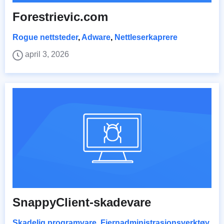
Forestrievic.com
Rogue nettsteder
,
Adware
,
Nettleserkaprere
april 3, 2026
SnappyClient-skadevare
Skadelig programvare
,
Fjernadministrasjonsverktøy