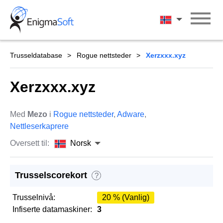
Skip
to
Norsk
content
Trusseldatabase
Rogue nettsteder
Xerzxxx.xyz
Xerzxxx.xyz
Med
Mezo
i
Rogue nettsteder
,
Adware
,
Nettleserkaprere
Oversett til:
Norsk
Trusselscorekort
?
Trusselnivå:
20 % (Vanlig)
Infiserte datamaskiner:
3