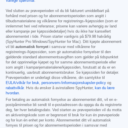
Vanlige spørsmål
.
Ved slutten av prøveperioden vil du bli fakturert umiddelbart på
forhånd med prisen og for abonnementsperioden som angitt i
tilbudsmaterialene og vilkårene for registrerings-/kjøpssiden (som er
innlemmet heri ved referanse; prisene kan variere avhengig av land
eller kampanje per kjøpssidedetaljer) hvis du ikke har kansellert
abonnementet i tide. Prisen starter vanligvis på
$79.98
halvårlig
(SpyHunter Pro Windows/SpyHunter for Mac). Ditt kjøpte abonnement
vil bli
automatisk fornyet
i samsvar med vilkårene for
registrerings-/kjøpssiden, som gir automatiske fornyelser til den
gjeldende standard abonnementsavgiften som gjelder på tidspunktet
for det opprinnelige kjøpet og for samme abonnementsperiode eller
som angitt i kampanjematerialene/kjøpssiden, forutsatt at du er en
kontinuerlig, uavbrutt abonnementsbruker. Se kjøpssiden for detaljer.
Prøveperioden er underlagt disse vilkårene, din samtykke til
EULA/vilkår for bruk
,
personvern-/informasjonskapsler-policy
og
rabattvilkår
. Hvis du ønsker å avinstallere SpyHunter,
kan du lære
hvordan
.
For betaling av automatisk fornyelse av abonnementet ditt, vil en e-
postpåminnelse bli sendt til e-postadressen du oppga da du registrerte
deg, før hver betalingsdato. Ved starten av prøveperioden vil du motta
en aktiveringskode som er begrenset til bruk for kun én prøveperiode
og for kun én enhet per konto. Abonnementet ditt vil automatisk
fornyes til prisen og for abonnementsperioden i samsvar med