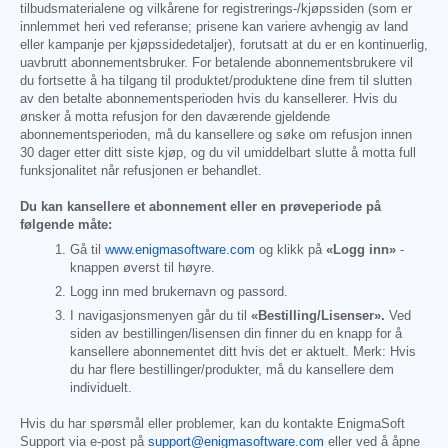
tilbudsmaterialene og vilkårene for registrerings-/kjøpssiden (som er
innlemmet heri ved referanse; prisene kan variere avhengig av land
eller kampanje per kjøpssidedetaljer), forutsatt at du er en kontinuerlig,
uavbrutt abonnementsbruker. For betalende abonnementsbrukere vil
du fortsette å ha tilgang til produktet/produktene dine frem til slutten
av den betalte abonnementsperioden hvis du kansellerer. Hvis du
ønsker å motta refusjon for den daværende gjeldende
abonnementsperioden, må du kansellere og søke om refusjon innen
30 dager etter ditt siste kjøp, og du vil umiddelbart slutte å motta full
funksjonalitet når refusjonen er behandlet.
Du kan kansellere et abonnement eller en prøveperiode på
følgende måte:
Gå til
www.enigmasoftware.com
og klikk på
«Logg inn»
-
knappen øverst til høyre.
Logg inn med brukernavn og passord.
I navigasjonsmenyen går du til
«Bestilling/Lisenser».
Ved
siden av bestillingen/lisensen din finner du en knapp for å
kansellere abonnementet ditt hvis det er aktuelt. Merk: Hvis
du har flere bestillinger/produkter, må du kansellere dem
individuelt.
Hvis du har spørsmål eller problemer, kan du kontakte EnigmaSoft
Support via e-post på
support@enigmasoftware.com
eller ved å åpne