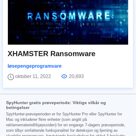
XHAMSTER Ransomware
løsepengeprogramvare
oktober 11, 2022
20,693
SpyHunter gratis prøveperiode: Viktige vilkår og
betingelser
SpyHunter-prøveperioden er for SpyHunter Pro eller SpyHunter for
Mac og inkluderer flere enheter (som angitt på
reklamemateriell/kjøpssiden) for en engangs 7-dagers prøveperiode,
som tilbyr omfattende funksjonalitet for deteksjon og fjerning av