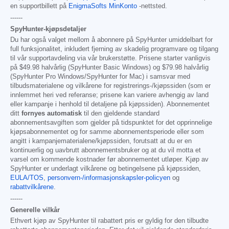
en supportbillett på
EnigmaSofts MinKonto
-nettsted.
------
SpyHunter-kjøpsdetaljer
Du har også valget mellom å abonnere på SpyHunter umiddelbart for
full funksjonalitet, inkludert fjerning av skadelig programvare og tilgang
til vår supportavdeling via vår brukerstøtte. Prisene starter vanligvis
på
$49.98
halvårlig (SpyHunter Basic Windows) og
$79.98
halvårlig
(SpyHunter Pro Windows/SpyHunter for Mac) i samsvar med
tilbudsmaterialene og vilkårene for registrerings-/kjøpssiden (som er
innlemmet heri ved referanse; prisene kan variere avhengig av land
eller kampanje i henhold til detaljene på kjøpssiden). Abonnementet
ditt
fornyes automatisk
til den gjeldende standard
abonnementsavgiften som gjelder på tidspunktet for det opprinnelige
kjøpsabonnementet og for samme abonnementsperiode eller som
angitt i kampanjematerialene/kjøpssiden, forutsatt at du er en
kontinuerlig og uavbrutt abonnementsbruker og at du vil motta et
varsel om kommende kostnader før abonnementet utløper. Kjøp av
SpyHunter er underlagt vilkårene og betingelsene på kjøpssiden,
EULA/TOS
,
personvern-/informasjonskapsler-policyen
og
rabattvilkårene
.
------
Generelle vilkår
Ethvert kjøp av SpyHunter til rabattert pris er gyldig for den tilbudte