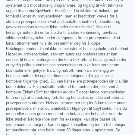
skadelig programvare, høytytende beskyttelser for aktivt å beskytte
systemet ditt mot skadelig programvare, og tilgang til vårt tekniske
supportteam via SpyHunter HelpDesk. Du vil ikke bli belastet på
forhånd i løpet av prøveperioden, men et kredittkort kreves for å
aktivere prøveperioden. (Forhåndsbetalte kredittkort, debetkort og
gavekort godtas kanskje ikke under dette tilbudet.) Kravet til
betalingsmåten din er for å bidra til å sikre kontinuerlig, uavbrutt
sikkerhetsbeskyttelse under overgangen fra en prøveperiode til et
betalt abonnement hvis du bestemmer deg for å kjøpe.
Betalingsmetoden din vil ikke bli belastet et betalingsbeløp på forhånd
i løpet av prøveperioden, selv om autorisasjonsforespørsler kan
sendes til finansinstitusjonen din for å bekrefte at betalingsmåten din
er gyldig (slike autorisasjonsinnsendinger er ikke forespørsler om
kostnader eller gebyrer fra EnigmaSoft, men kan, avhengig av
betalingsmåten din og/eller finansinstitusjonen din, gjenspeile
kontoens tilgjengelighet). Du kan kansellere prøveperioden din via Min
konto-delen av EnigmaSofts nettsted for kontoen din, eller ved å
kontakte EnigmaSoft før slutten av den 7 dager lange prøveperioden
for å unngå at en betaling forfaller og behandles umiddelbart etter at
prøveperioden utløper. Hvis du bestemmer deg for å kansellere under
prøveperioden, mister du umiddelbart tilgangen til SpyHunter. Hvis du
av en eller annen grunn mener at en betaling ble behandlet som du
ikke ønsket å foreta (noe som for eksempel kan skje basert på
systemadministrasjon), kan du også kansellere og motta full refusjon
for betalingen når som helst innen 30 dager etter kjøpsdatoen. Se