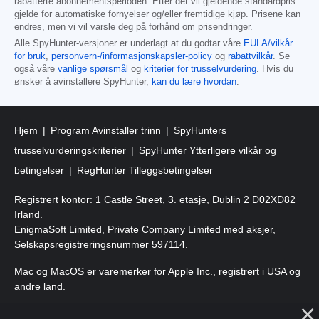
rabatterte abonnementsperioden. Etter det vil gjeldende standardpris
gjelde for automatiske fornyelser og/eller fremtidige kjøp. Prisene kan
endres, men vi vil varsle deg på forhånd om prisendringer.
Alle SpyHunter-versjoner er underlagt at du godtar våre
EULA/vilkår
for bruk
,
personvern-/informasjonskapsler-policy
og
rabattvilkår
. Se
også våre
vanlige spørsmål
og
kriterier for trusselvurdering
. Hvis du
ønsker å avinstallere SpyHunter,
kan du lære hvordan
.
Hjem
Program Avinstaller trinn
SpyHunters
trusselvurderingskriterier
SpyHunter Ytterligere vilkår og
betingelser
RegHunter Tilleggsbetingelser
Registrert kontor: 1 Castle Street, 3. etasje, Dublin 2 D02XD82
Irland.
EnigmaSoft Limited, Private Company Limited med aksjer,
Selskapsregistreringsnummer 597114.
Mac og MacOS er varemerker for Apple Inc., registrert i USA og
andre land.
Copyright 2016-
2026
. EnigmaSoft Ltd. Alle rettigheter