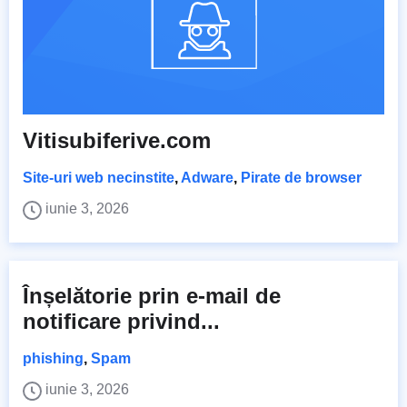
Vitisubiferive.com
Site-uri web necinstite
,
Adware
,
Pirate de browser
iunie 3, 2026
Înșelătorie prin e-mail de
notificare privind...
phishing
,
Spam
iunie 3, 2026