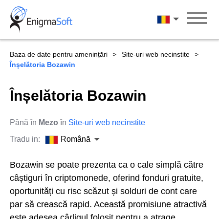
Skip
to
Română
content
Baza de date pentru amenințări
Site-uri web necinstite
Înșelătoria Bozawin
Înșelătoria Bozawin
Până în
Mezo
în
Site-uri web necinstite
Tradu in:
Română
Bozawin se poate prezenta ca o cale simplă către
câștiguri în criptomonede, oferind fonduri gratuite,
oportunități cu risc scăzut și solduri de cont care
par să crească rapid. Această promisiune atractivă
este adesea cârligul folosit pentru a atrage