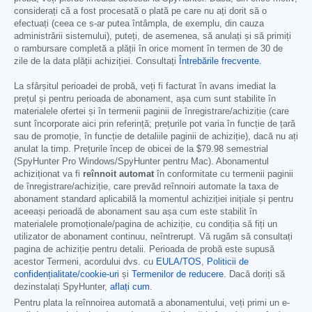
considerați că a fost procesată o plată pe care nu ați dorit să o
efectuați (ceea ce s-ar putea întâmpla, de exemplu, din cauza
administrării sistemului), puteți, de asemenea, să anulați și să primiți
o rambursare completă a plății în orice moment în termen de 30 de
zile de la data plății achiziției. Consultați
Întrebările frecvente
.
La sfârșitul perioadei de probă, veți fi facturat în avans imediat la
prețul și pentru perioada de abonament, așa cum sunt stabilite în
materialele ofertei și în termenii paginii de înregistrare/achiziție (care
sunt încorporate aici prin referință; prețurile pot varia în funcție de țară
sau de promoție, în funcție de detaliile paginii de achiziție), dacă nu ați
anulat la timp. Prețurile încep de obicei de la
$79.98
semestrial
(SpyHunter Pro Windows/SpyHunter pentru Mac). Abonamentul
achiziționat va fi
reînnoit automat
în conformitate cu termenii paginii
de înregistrare/achiziție, care prevăd reînnoiri automate la taxa de
abonament standard aplicabilă la momentul achiziției inițiale și pentru
aceeași perioadă de abonament sau așa cum este stabilit în
materialele promoționale/pagina de achiziție, cu condiția să fiți un
utilizator de abonament continuu, neîntrerupt. Vă rugăm să consultați
pagina de achiziție pentru detalii. Perioada de probă este supusă
acestor Termeni, acordului dvs. cu
EULA/TOS
,
Politicii de
confidențialitate/cookie-uri
și
Termenilor de reducere
. Dacă doriți să
dezinstalați SpyHunter,
aflați cum
.
Pentru plata la reînnoirea automată a abonamentului, veți primi un e-