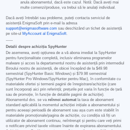
anula abonamentul, dacă este cazul. Notă: Dacă aveți mai
multe comenzi/produse, va trebui să le anulați individual.
Dacă aveți întrebări sau probleme, puteți contacta serviciul de
asistență EnigmaSoft prin e-mail la adresa
support@enigmasoftware.com
sau deschizând un tichet de asistență
pe site-ul
MyAccount al EnigmaSoft
.
------
Detalii despre achiziția SpyHunter
De asemenea, aveți opțiunea de a vă abona imediat la SpyHunter
pentru funcționalitate completă, inclusiv eliminarea programelor
malware și acces la departamentul nostru de asistență prin intermediul
Biroului nostru de asistență, de obicei începând de la
$49.98
semestrial (SpyHunter Basic Windows) și
$79.98
semestrial
(SpyHunter Pro Windows/SpyHunter pentru Mac), în conformitate cu
materialele ofertei și termenii paginii de înregistrare/achiziție (care
sunt încorporați aici prin referință; prețurile pot varia în funcție de țară
sau de promoție, în funcție de detaliile paginii de achiziție).
Abonamentul dvs. se va
reînnoi automat
la taxa de abonament
standard aplicabilă la momentul achiziției inițiale a abonamentului și
pentru aceeași perioadă de abonament sau așa cum este stabilit în
materialele promoționale/pagina de achiziție, cu condiția să fiți un
utilizator de abonament continuu, neîntrerupt și pentru care veți primi
o notificare privind taxele viitoare înainte de expirarea abonamentului.