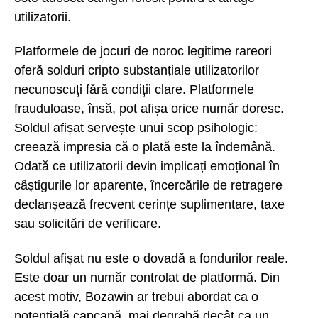
utilizatorii.
Platformele de jocuri de noroc legitime rareori
oferă solduri cripto substanțiale utilizatorilor
necunoscuți fără condiții clare. Platformele
frauduloase, însă, pot afișa orice număr doresc.
Soldul afișat servește unui scop psihologic:
creează impresia că o plată este la îndemână.
Odată ce utilizatorii devin implicați emoțional în
câștigurile lor aparente, încercările de retragere
declanșează frecvent cerințe suplimentare, taxe
sau solicitări de verificare.
Soldul afișat nu este o dovadă a fondurilor reale.
Este doar un număr controlat de platformă. Din
acest motiv, Bozawin ar trebui abordat ca o
potențială capcană, mai degrabă decât ca un