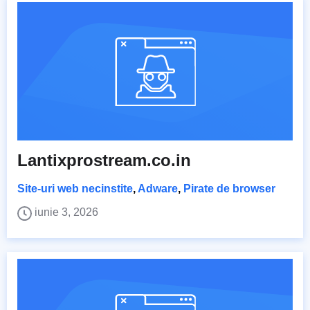
Lantixprostream.co.in
Site-uri web necinstite
,
Adware
,
Pirate de browser
iunie 3, 2026