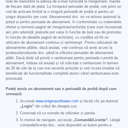
mail de reamintire la adresa de e-mail furnizată la înregistrare, înainte
de fiecare dată de plată. La începutul perioadei de probă, veți primi un
cod de activare limitat la o singură perioadă de probă și pentru un
singur dispozitiv per cont. Abonamentul dvs. se va reînnoi automat la
prețul și pentru perioada de abonament, în conformitate cu materialele
ofertei și termenii paginii de înregistrare/achiziție (care sunt încorporați
aici prin referință; prețurile pot varia în funcție de țară sau de promoție,
în funcție de detaliile paginii de achiziție), cu condiția să fiți un
utilizator de abonament continuu și neîntrerupt. Pentru utilizatorii de
abonamente plătite, dacă anulați, veți continua să aveți acces la
produsul/produsele dvs. până la sfârșitul perioadei de abonament
plătit. Dacă doriți să primiți o rambursare pentru perioada curentă de
abonament, trebuie să anulați și să solicitați o rambursare în termen
de 30 de zile de la cea mai recentă achiziție și veți înceta imediat să
beneficiați de funcționalitate completă atunci când rambursarea este
procesată.
Puteți anula un abonament sau o perioadă de probă după cum
urmează:
Accesați
www.enigmasoftware.com
și faceți clic pe butonul
„Login”
din colțul din dreapta sus.
Conectați-vă cu numele de utilizator și parola.
În meniul de navigare, accesați
„Comandă/Licențe”.
Lângă
comanda/licența dvs., este disponibil un buton pentru a