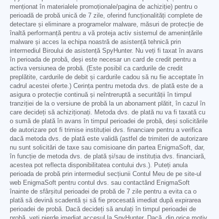
menționat în materialele promoționale/pagina de achiziție) pentru o
perioadă de probă unică de 7 zile, oferind funcționalități complete de
detectare și eliminare a programelor malware, măsuri de protecție de
înaltă performanță pentru a vă proteja activ sistemul de amenințările
malware și acces la echipa noastră de asistență tehnică prin
intermediul Biroului de asistență SpyHunter. Nu veți fi taxat în avans
în perioada de probă, deși este necesar un card de credit pentru a
activa versiunea de probă. (Este posibil ca cardurile de credit
preplătite, cardurile de debit și cardurile cadou să nu fie acceptate în
cadrul acestei oferte.) Cerința pentru metoda dvs. de plată este de a
asigura o protecție continuă și neîntreruptă a securității în timpul
tranziției de la o versiune de probă la un abonament plătit, în cazul în
care decideți să achiziționați. Metoda dvs. de plată nu va fi taxată cu
o sumă de plată în avans în timpul perioadei de probă, deși solicitările
de autorizare pot fi trimise instituției dvs. financiare pentru a verifica
dacă metoda dvs. de plată este validă (astfel de trimiteri de autorizare
nu sunt solicitări de taxe sau comisioane din partea EnigmaSoft, dar,
în funcție de metoda dvs. de plată și/sau de instituția dvs. financiară,
acestea pot reflecta disponibilitatea contului dvs.). Puteți anula
perioada de probă prin intermediul secțiunii Contul Meu de pe site-ul
web EnigmaSoft pentru contul dvs. sau contactând EnigmaSoft
înainte de sfârșitul perioadei de probă de 7 zile pentru a evita ca o
plată să devină scadentă și să fie procesată imediat după expirarea
perioadei de probă. Dacă decideți să anulați în timpul perioadei de
probă, veți pierde imediat accesul la SpyHunter. Dacă, din orice motiv,