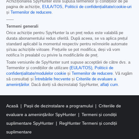
Achiziționarea SpyHunter este supusă termenilor și condițiilor de pe
pagina de achiziție,
EULA/TOS
,
Politicii de confidențialitate/cookie-uri
și
Termenilor de reducere
.
------
Termeni generali
Orice achiziție pentru SpyHunter la un preț redus este valabilă pe
durata abonamentului redus oferită. După aceea, se va aplica prețul
standard aplicabil la momentul respectiv pentru reînnoirile automate
și/sau achizițiile viitoare. Prețurile se pot modifica, deși vă vom
notifica în prealabil cu privire la modificările de preț.
Toate versiunile de SpyHunter sunt supuse acceptării de către dvs. a
Termenilor și condițiilor de utilizare
(EULA/TOS)
,
Politicii de
confidențialitate/modulelor cookie
și
Termenilor de reducere
. Vă rugăm
să consultați și
Întrebările frecvente
și
Criteriile de evaluare a
amenințărilor
. Dacă doriți să dezinstalați SpyHunter,
aflați cum
.
Acasă
Pașii de dezinstalare a programului
Criteriile de
evaluare a amenințărilor SpyHunter
Termeni și condiții
suplimentare SpyHunter
RegHunter Termeni și condiții
suplimentare