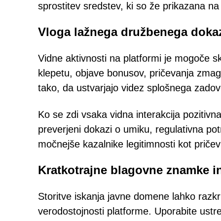
sprostitev sredstev, ki so že prikazana na
Vloga lažnega družbenega doka
Vidne aktivnosti na platformi je mogoče sk
klepetu, objave bonusov, pričevanja zmago
tako, da ustvarjajo videz splošnega zadovo
Ko se zdi vsaka vidna interakcija pozitivn
preverjeni dokazi o umiku, regulativna potr
močnejše kazalnike legitimnosti kot pričev
Kratkotrajne blagovne znamke in
Storitve iskanja javne domene lahko razkri
verodostojnosti platforme. Uporabite ustre