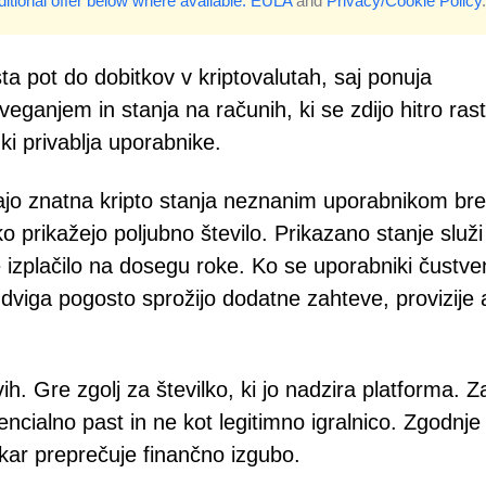
itional offer below where available.
EULA
and
Privacy/Cookie Policy
.
a pot do dobitkov v kriptovalutah, saj ponuja
veganjem in stanja na računih, ki se zdijo hitro ras
 ki privablja uporabnike.
jajo znatna kripto stanja neznanim uporabnikom br
o prikažejo poljubno število. Prikazano stanje služi
 izplačilo na dosegu roke. Ko se uporabniki čustve
 dviga pogosto sprožijo dodatne zahteve, provizije a
h. Gre zgolj za številko, ki jo nadzira platforma. Z
ncialno past in ne kot legitimno igralnico. Zgodnje
 kar preprečuje finančno izgubo.