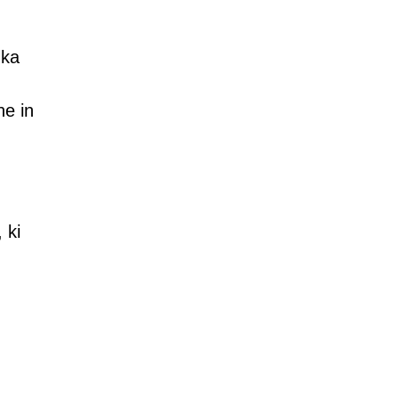
nka
ne in
 ki