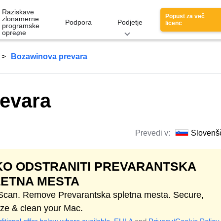
Raziskave
Popust za več
zlonamerne
Podpora
Podjetje
licenc
programske
opreme
Bozawinova prevara
evara
Prevedi v:
Slovenš
O ODSTRANITI PREVARANTSKA
LETNA MESTA
 Scan. Remove Prevarantska spletna mesta. Secure,
ize & clean your Mac.