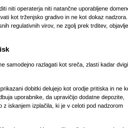
rditi niti operaterja niti natančne uporabljene domen
vati kot trženjsko gradivo in ne kot dokaz nadzora.
nih regulativnih virov, ne zgolj prek trditev, objavlj
isk
samodejno razlagati kot sreča, zlasti kadar dvigi
rikazani dobitki delujejo kot orodje pritiska in ne k
dbuja uporabnike, da upravičijo dodatne depozite,
 z iskanjem izplačila, ki je v celoti pod nadzorom