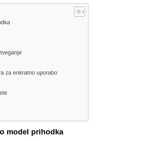
odka
 tveganje
ura za enkratno uporabo
ete
jo model prihodka