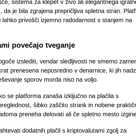
če, sistema za klepet v živo ali elegantnega igral
da je bila zgrajena prepričljiva spletna stran. Plat
si lahko privošči izjemno radodarnost s stanjem na
tami povečajo tveganje
ogoče izslediti, vendar sledljivosti ne smemo zamen
krat prenesena neposredno v denarnice, ki jih nadz
eševanje sporov morda niso na voljo.
ko se platforma zanaša izključno na plačila s
preglednost, šibko zaščito strank in nobene praktič
adoma preneha delovati ali če spletno mesto izgine
htevati dodatnih plačil s kriptovalutami zgolj za