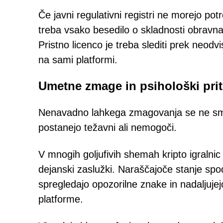
Če javni regulativni registri ne morejo pot
treba vsako besedilo o skladnosti obravna
Pristno licenco je treba slediti prek neodvis
na sami platformi.
Umetne zmage in psihološki prit
Nenavadno lahkega zmagovanja se ne sme 
postanejo težavni ali nemogoči.
V mnogih goljufivih shemah kripto igralnic p
dejanski zaslužki. Naraščajoče stanje spo
spregledajo opozorilne znake in nadaljujejo
platforme.