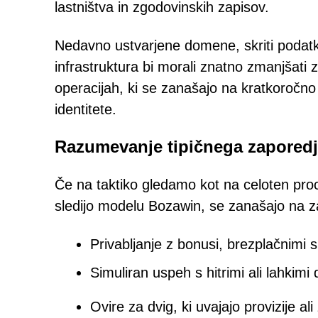
lastništva in zgodovinskih zapisov.
Nedavno ustvarjene domene, skriti podatki
infrastruktura bi morali znatno zmanjšati 
operacijah, ki se zanašajo na kratkoroč
identitete.
Razumevanje tipičnega zaporedj
Če na taktiko gledamo kot na celoten proces
sledijo modelu Bozawin, se zanašajo na z
Privabljanje z bonusi, brezplačnimi s
Simuliran uspeh s hitrimi ali lahkimi d
Ovire za dvig, ki uvajajo provizije al