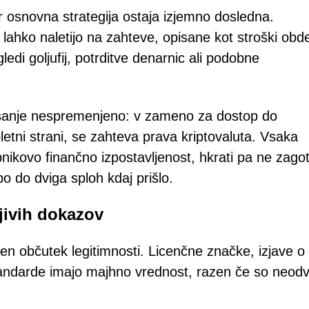
ar osnovna strategija ostaja izjemno dosledna.
, lahko naletijo na zahteve, opisane kot stroški obd
ledi goljufij, potrditve denarnic ali podobne
ašanje nespremenjeno: v zameno za dostop do
etni strani, se zahteva prava kriptovaluta. Vsaka
ikovo finančno izpostavljenost, hkrati pa ne zagot
 do dviga sploh kdaj prišlo.
ljivih dokazov
žen občutek legitimnosti. Licenčne značke, izjave o
standarde imajo majhno vrednost, razen če so neod