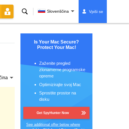
Iskanje
Slovenščina
Vpiši se
Is Your Mac Secure?
Protect Your Mac!
Zaženite pregled
zlonamerne programske
opreme
čina
Optimizirajte svoj Mac
Sprostite prostor na
disku
Get SpyHunter Now
See additional offer below where