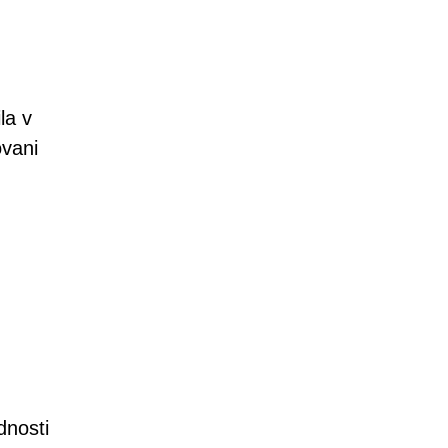
la v
ovani
dnosti