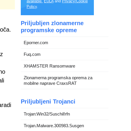
available.
EULA
and
Privacy/Cookie
Policy
.
Priljubljen zlonamerne
toča.
programske opreme
Eporner.com
ez
Fuq.com
XHAMSTER Ransomware
no
Zlonamerna programska oprema za
li
mobilne naprave CraxsRAT
Priljubljeni Trojanci
aradi
Trojan:Win32/Suschil!rfn
Trojan.Malware.300983.Susgen