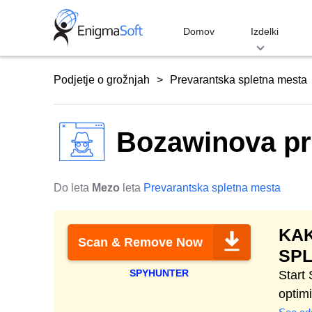
Skip
to
Domov
Izdelki
content
Podjetje o grožnjah
Prevarantska spletna mesta
Bozawinova pr
Do leta
Mezo
leta
Prevarantska spletna mesta
KAK
Scan & Remove Now
SP
SPYHUNTER
Start
optim