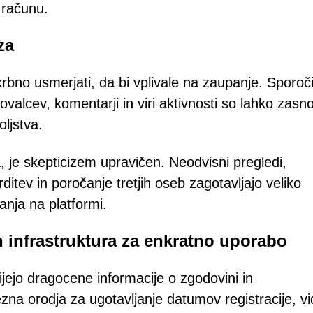
 računu.
za
rbno usmerjati, da bi vplivale na zaupanje. Sporoči
valcev, komentarji in viri aktivnosti so lahko zasn
ljstva.
a, je skepticizem upravičen. Neodvisni pregledi,
ditev in poročanje tretjih oseb zagotavljajo veliko
anja na platformi.
 infrastruktura za enkratno uporabo
jejo dragocene informacije o zgodovini in
zna orodja za ugotavljanje datumov registracije, vi