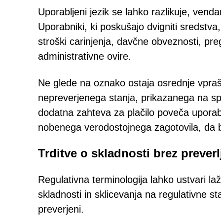
Uporabljeni jezik se lahko razlikuje, vend
Uporabniki, ki poskušajo dvigniti sredstva
stroški carinjenja, davčne obveznosti, preg
administrativne ovire.
Ne glede na oznako ostaja osrednje vpr
nepreverjenega stanja, prikazanega na spl
dodatna zahteva za plačilo poveča uporabn
nobenega verodostojnega zagotovila, da bo
Trditve o skladnosti brez prever
Regulativna terminologija lahko ustvari la
skladnosti in sklicevanja na regulativne 
preverjeni.