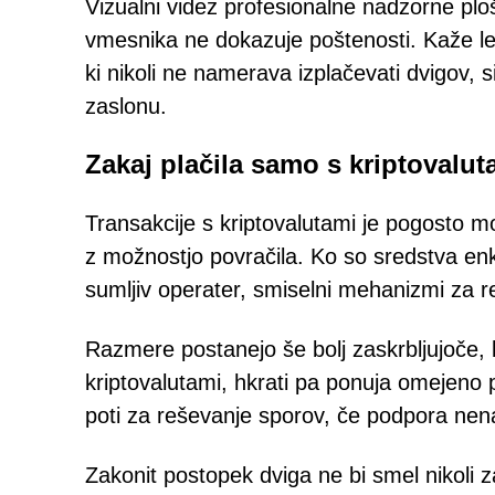
Vizualni videz profesionalne nadzorne ploš
vmesnika ne dokazuje poštenosti. Kaže le, 
ki nikoli ne namerava izplačevati dvigov, 
zaslonu.
Zakaj plačila samo s kriptovalu
Transakcije s kriptovalutami je pogosto m
z možnostjo povračila. Ko so sredstva en
sumljiv operater, smiselni mehanizmi za r
Razmere postanejo še bolj zaskrbljujoče, 
kriptovalutami, hkrati pa ponuja omejeno 
poti za reševanje sporov, če podpora nen
Zakonit postopek dviga ne bi smel nikoli za