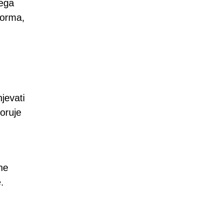
nega
forma,
jevati
oruje
ne
.