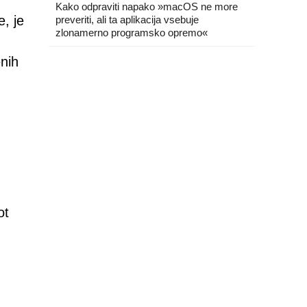
Kako odpraviti napako »macOS ne more
e, je
preveriti, ali ta aplikacija vsebuje
zlonamerno programsko opremo«
enih
ot