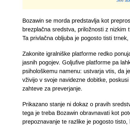
See add
Bozawin se morda predstavlja kot preprost
brezplačna sredstva, priložnosti z nizkim t
Ta privlačna obljuba je pogosto tisti trnek,
Zakonite igralniške platforme redko ponu
jasnih pogojev. Goljufive platforme pa lahk
psihološkemu namenu: ustvarja vtis, da je
vživijo v svoje navidezne dobitke, poskusi
zahteve za preverjanje.
Prikazano stanje ni dokaz o pravih sredstvi
tega je treba Bozawin obravnavati kot pote
prepoznavanje te razlike je pogosto tisto,