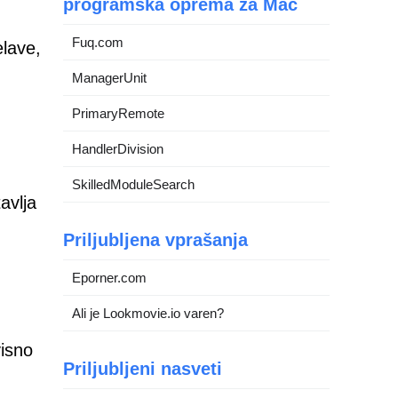
programska oprema za Mac
Fuq.com
elave,
ManagerUnit
PrimaryRemote
HandlerDivision
SkilledModuleSearch
avlja
Priljubljena vprašanja
Eporner.com
Ali je Lookmovie.io varen?
visno
Priljubljeni nasveti