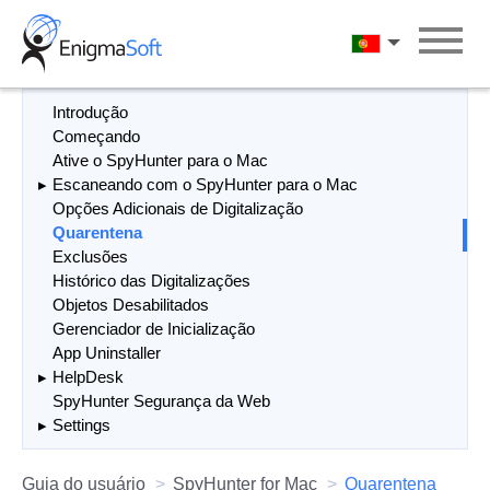
Skip
to
Português
content
Introdução
Começando
Ative o SpyHunter para o Mac
Escaneando com o SpyHunter para o Mac
Opções Adicionais de Digitalização
Quarentena
Exclusões
Histórico das Digitalizações
Objetos Desabilitados
Gerenciador de Inicialização
App Uninstaller
HelpDesk
SpyHunter Segurança da Web
Settings
Guia do usuário
SpyHunter for Mac
Quarentena