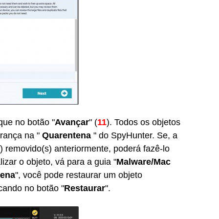
que no botão "
Avançar
" (
11
). Todos os objetos
rança na "
Quarentena
" do SpyHunter. Se, a
) removido(s) anteriormente, poderá fazê-lo
izar o objeto, vá para a guia "
Malware/Mac
tena
", você pode restaurar um objeto
cando no botão "
Restaurar
".