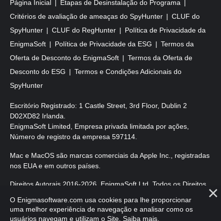
Página Inicial
Etapas de Desinstalação do Programa
Critérios de avaliação de ameaças do SpyHunter
CLUF do
SpyHunter
CLUF do RegHunter
Política de Privacidade da
EnigmaSoft
Política de Privacidade da ESG
Termos da
Oferta de Desconto do EnigmaSoft
Termos da Oferta de
Desconto do ESG
Termos e Condições Adicionais do
SpyHunter
Escritório Registrado: 1 Castle Street, 3rd Floor, Dublin 2
D02XD82 Irlanda.
EnigmaSoft Limited, Empresa privada limitada por ações,
Número de registro da empresa 597114.
Mac e MacOS são marcas comerciais da Apple Inc., registradas
nos EUA e em outros países.
Direitos Autorais 2016-
2026
. EnigmaSoft Ltd. Todos os Direitos
Reservados.
O Enigmasoftware.com usa cookies para lhe proporcionar
uma melhor experiência de navegação e analisar como os
usuários navegam e utilizam o Site.
Saiba mais
.