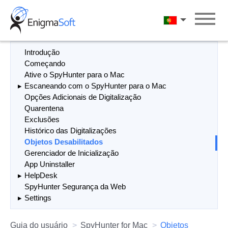
Skip
to
Português
content
Introdução
Começando
Ative o SpyHunter para o Mac
Escaneando com o SpyHunter para o Mac
Opções Adicionais de Digitalização
Quarentena
Exclusões
Histórico das Digitalizações
Objetos Desabilitados
Gerenciador de Inicialização
App Uninstaller
HelpDesk
SpyHunter Segurança da Web
Settings
Guia do usuário
SpyHunter for Mac
Objetos