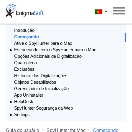
Skip
to
Português
content
Introdução
Começando
Ative o SpyHunter para o Mac
Escaneando com o SpyHunter para o Mac
Opções Adicionais de Digitalização
Quarentena
Exclusões
Histórico das Digitalizações
Objetos Desabilitados
Gerenciador de Inicialização
App Uninstaller
HelpDesk
SpyHunter Segurança da Web
Settings
Guia do usuário
SpyHunter for Mac
Começando