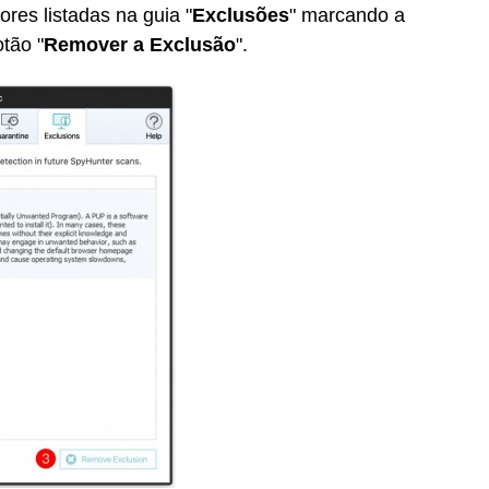
res listadas na guia "
Exclusões
" marcando a
otão "
Remover a Exclusão
".