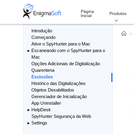
Skip
to
Página
Produtos
Inicial
content
Introdução
Começando
Ative o SpyHunter para o Mac
Escaneando com o SpyHunter para o
Mac
Opções Adicionais de Digitalização
Quarentena
Exclusões
Histórico das Digitalizações
Objetos Desabilitados
Gerenciador de Inicialização
App Uninstaller
HelpDesk
SpyHunter Segurança da Web
Settings