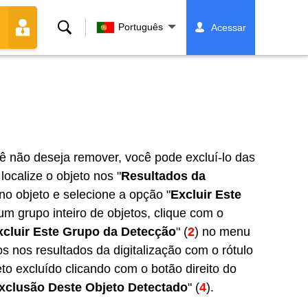
Buscar
Português
Acessar
 não deseja remover, você pode excluí-lo das
localize o objeto nos "
Resultados da
no objeto e selecione a opção "
Excluir Este
um grupo inteiro de objetos, clique com o
xcluir Este Grupo da Detecção
" (
2
) no menu
 nos resultados da digitalização com o rótulo
to excluído clicando com o botão direito do
xclusão Deste Objeto Detectado
" (
4
).