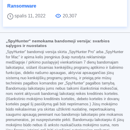
Ransomware
spalis 11, 2022
20,307
„SpyHunter“ nemokama bandomoji versija: svarbios
sąlygos ir nuostatos
„SpyHunter“ bandomoji versija skirta „SpyHunter Pro“ arba „SpyHunter
for Mac“ ir apima kelis įrenginius (kaip nurodyta reklaminėje
medžiagoje / pirkimo puslapyje) vienkartiniam 7 dienų bandomajam
laikotarpiui, siūlant išsamias kenkėjiškų programų aptikimo ir šalinimo
funkcijas, didelio našumo apsaugas, aktyviai apsaugančias jūsų
sistemą nuo kenkėjiškų programų grėsmių, ir prieigą prie mūsų
techninės pagalbos komandos per „SpyHunter“ pagalbos tarnybą.
Bandomuoju laikotarpiu jums nebus taikomi išankstiniai mokesčiai,
nors norint aktyvuoti bandomąjį laikotarpį reikės kreditinės kortelės.
(Išankstinio mokėjimo kreditinės kortelės, debeto kortelės ir dovanų
kortelės pagal šį pasiūlymą gali būti nepriimamos.) Jūsų mokėjimo
būdo reikalavimas yra skirtas užtikrinti nuolatinę, nepertraukiamą
saugumo apsaugą pereinant nuo bandomojo laikotarpio prie mokamos
prenumeratos, jei nuspręstumėte pirkti. Bandomuoju laikotarpiu iš jūsų
mokėjimo būdo nebus iš anksto nuskaičiuota mokėjimo suma, nors