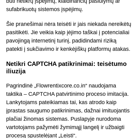
būti netikrų įspėjimų, klaidinančių pasiūlymų ar
sufabrikuotų sistemos įspėjimų.
Šie pranešimai nėra teisėti ir jais niekada nereikėtų
pasitikėti. Jie veikia kaip įėjimo taškai į potencialiai
pavojingą internetinį turinį, padidindami riziką
patekti į sukčiavimo ir kenkėjiškų platformų atakas.
Netikri CAPTCHA patikrinimai: teisėtumo
iliuzija
Pagrindinė „Flowrentixcore.co.in“ naudojama
taktika – CAPTCHA patvirtinimo proceso imitacija.
Lankytojams pateikiamas tai, kas atrodo kaip
įprastas saugumo patikrinimas, dažnai imituojantis
plačiai žinomas sistemas. Puslapyje nurodoma
vartotojams pažymėti žymimąjį langelį ir užbaigti
procesą spustelėjant „Leisti“.