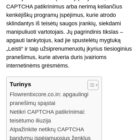
CAPTCHA patikrinimus arba nerimą keliančius
kenkėjiškų programų įspėjimus, kurie atrodo
sklindantys iš teisėtų saugos įrankių, siekdami
manipuliuoti vartotojais. Jų pagrindinis tikslas –
apgauti lankytojus, kad jie spustelėtų mygtuką
„Leisti“ ir taip užsiprenumeruotų įkyrius tiesioginius
pranešimus, kurie atveria duris įvairioms
internetinėms grėsmėms.
Turinys
Flowrentixcore.co.in: apgaulingi
pranešimų spąstai
Netikri CAPTCHA patikrinimai:
teisėtumo iliuzija
Atpažinkite netikrų CAPTCHA
bandymų įspėjamuosius ženklus