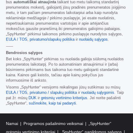
bus
automatiškai atnaujinta
taikant tuo metu taikomą standartinį
prenumeratos mokestį, galiojantį jūsų pradinės prenumeratos įsigijimo
metu, ir tam pačiam prenumeratos laikotarpiui arba kaip nurodyta
reklaminėje medžiagoje / pirkimo puslapyje, jei esate nuolatinis,
nepertraukiamas prenumeratos vartotojas ir apie artėjančius
mokesčius gausite pranešimą iki prenumeratos galiojimo pabaigos.
„SpyHunter“ pirkimui taikomos pirkimo puslapyje nurodytos sąlygos,
EULA / TOS
,
privatumo/slapukų politika
ir
nuolaidų sąlygos
.
------
Bendrosios sąlygos
Bet koks „SpyHunter“ pirkimas su nuolaida galioja siūlomą nuolaidos
prenumeratos laikotarpį. Po to automatiniam atnaujinimui ir (arba)
būsimiems pirkimams bus taikoma tuo metu galiojanti standartinė
kaina. Kainos gali keistis, tačiau apie kainų pokyčius jus
informuosime iš anksto.
Visoms „SpyHunter“ versijoms reikalingas jūsų sutikimas su mūsų
EULA / TOS
,
privatumo / slapukų politika
ir
nuolaidų sąlygomis
. Taip
pat žr. mūsų
DUK
ir
grėsmių vertinimo kriterijus
. Jei norite pašalinti
„SpyHunter“,
sužinokite, kaip tai padaryti
.
Namai
Programos pašalinimo veiksmai
„SpyHunter“
grėsmių vertinimo kriterijai
„SpyHunter“ papildomos sąlygos