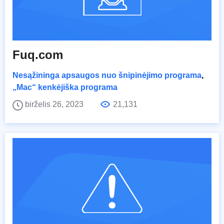
Fuq.com
Nesąžininga apsaugos nuo šnipinėjimo programa
,
„Mac“ kenkėjiška programa
birželis 26, 2023
21,131