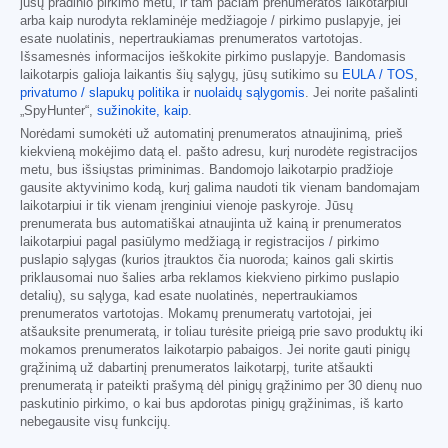
jūsų pradinio pirkimo metu, ir tam pačiam prenumeratos laikotarpiui
arba kaip nurodyta reklaminėje medžiagoje / pirkimo puslapyje, jei
esate nuolatinis, nepertraukiamas prenumeratos vartotojas.
Išsamesnės informacijos ieškokite pirkimo puslapyje. Bandomasis
laikotarpis galioja laikantis šių sąlygų, jūsų sutikimo su
EULA / TOS
,
privatumo / slapukų politika
ir
nuolaidų sąlygomis
. Jei norite pašalinti
„SpyHunter“,
sužinokite, kaip
.
Norėdami sumokėti už automatinį prenumeratos atnaujinimą, prieš
kiekvieną mokėjimo datą el. pašto adresu, kurį nurodėte registracijos
metu, bus išsiųstas priminimas. Bandomojo laikotarpio pradžioje
gausite aktyvinimo kodą, kurį galima naudoti tik vienam bandomajam
laikotarpiui ir tik vienam įrenginiui vienoje paskyroje. Jūsų
prenumerata bus automatiškai atnaujinta už kainą ir prenumeratos
laikotarpiui pagal pasiūlymo medžiagą ir registracijos / pirkimo
puslapio sąlygas (kurios įtrauktos čia nuoroda; kainos gali skirtis
priklausomai nuo šalies arba reklamos kiekvieno pirkimo puslapio
detalių), su sąlyga, kad esate nuolatinės, nepertraukiamos
prenumeratos vartotojas. Mokamų prenumeratų vartotojai, jei
atšauksite prenumeratą, ir toliau turėsite prieigą prie savo produktų iki
mokamos prenumeratos laikotarpio pabaigos. Jei norite gauti pinigų
grąžinimą už dabartinį prenumeratos laikotarpį, turite atšaukti
prenumeratą ir pateikti prašymą dėl pinigų grąžinimo per 30 dienų nuo
paskutinio pirkimo, o kai bus apdorotas pinigų grąžinimas, iš karto
nebegausite visų funkcijų.