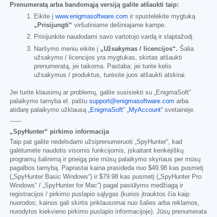
Prenumeratą arba bandomąją versiją galite atšaukti taip:
Eikite į
www.enigmasoftware.com
ir spustelėkite mygtuką
„Prisijungti“
viršutiniame dešiniajame kampe.
Prisijunkite naudodami savo vartotojo vardą ir slaptažodį.
Naršymo meniu eikite į
„Užsakymas / licencijos“.
Šalia
užsakymo / licencijos yra mygtukas, skirtas atšaukti
prenumeratą, jei taikoma. Pastaba: jei turite kelis
užsakymus / produktus, turėsite juos atšaukti atskirai.
Jei turite klausimų ar problemų, galite susisiekti su „EnigmaSoft“
palaikymo tarnyba el. paštu
support@enigmasoftware.com
arba
atidarę palaikymo užklausą
„EnigmaSoft“ „MyAccount“
svetainėje.
------
„SpyHunter“ pirkimo informacija
Taip pat galite nedelsdami užsiprenumeruoti „SpyHunter“, kad
galėtumėte naudotis visomis funkcijomis, įskaitant kenkėjiškų
programų šalinimą ir prieigą prie mūsų palaikymo skyriaus per mūsų
pagalbos tarnybą. Paprastai kaina prasideda nuo
$49.98
kas pusmetį
(„SpyHunter Basic Windows“) ir
$79.98
kas pusmetį („SpyHunter Pro
Windows“ / „SpyHunter for Mac“) pagal pasiūlymo medžiagą ir
registracijos / pirkimo puslapio sąlygas (kurios įtrauktos čia kaip
nuorodos; kainos gali skirtis priklausomai nuo šalies arba reklamos,
nurodytos kiekvieno pirkimo puslapio informacijoje). Jūsų prenumerata