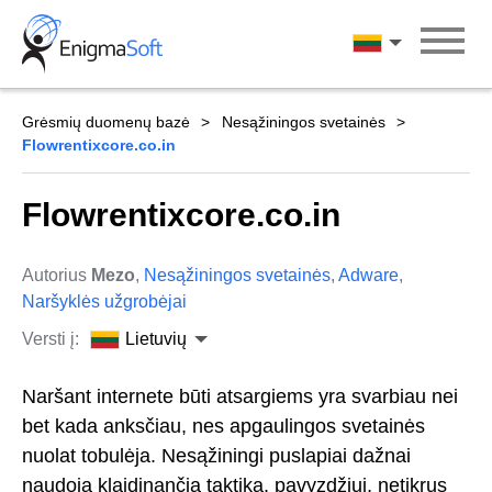
Skip
to
Lietuvių
content
Grėsmių duomenų bazė
Nesąžiningos svetainės
Flowrentixcore.co.in
Flowrentixcore.co.in
Autorius
Mezo
,
Nesąžiningos svetainės
,
Adware
,
Naršyklės užgrobėjai
Versti į:
Lietuvių
Naršant internete būti atsargiems yra svarbiau nei
bet kada anksčiau, nes apgaulingos svetainės
nuolat tobulėja. Nesąžiningi puslapiai dažnai
naudoja klaidinančią taktiką, pavyzdžiui, netikrus