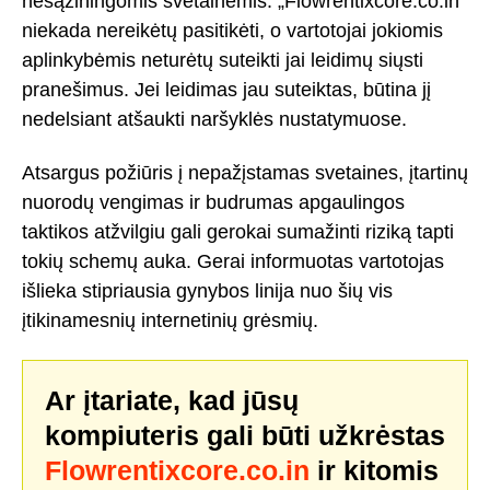
nesąžiningomis svetainėmis. „Flowrentixcore.co.in“
niekada nereikėtų pasitikėti, o vartotojai jokiomis
aplinkybėmis neturėtų suteikti jai leidimų siųsti
pranešimus. Jei leidimas jau suteiktas, būtina jį
nedelsiant atšaukti naršyklės nustatymuose.
Atsargus požiūris į nepažįstamas svetaines, įtartinų
nuorodų vengimas ir budrumas apgaulingos
taktikos atžvilgiu gali gerokai sumažinti riziką tapti
tokių schemų auka. Gerai informuotas vartotojas
išlieka stipriausia gynybos linija nuo šių vis
įtikinamesnių internetinių grėsmių.
Ar įtariate, kad jūsų
kompiuteris gali būti užkrėstas
Flowrentixcore.co.in
ir kitomis