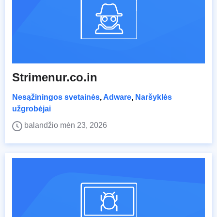
Strimenur.co.in
Nesąžiningos svetainės
,
Adware
,
Naršyklės
užgrobėjai
balandžio mėn 23, 2026