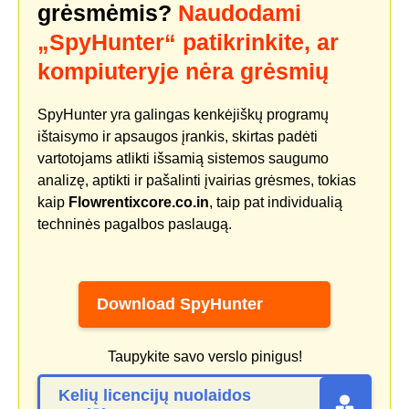
grėsmėmis?
Naudodami
„SpyHunter“ patikrinkite, ar
kompiuteryje nėra grėsmių
SpyHunter yra galingas kenkėjiškų programų
ištaisymo ir apsaugos įrankis, skirtas padėti
vartotojams atlikti išsamią sistemos saugumo
analizę, aptikti ir pašalinti įvairias grėsmes, tokias
kaip
Flowrentixcore.co.in
, taip pat individualią
techninės pagalbos paslaugą.
Download SpyHunter
Taupykite savo verslo pinigus!
Kelių licencijų nuolaidos