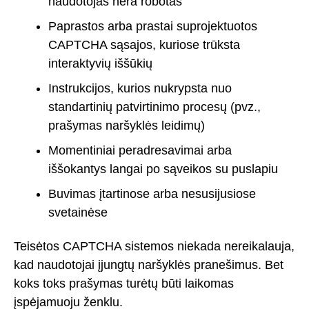
naudotojas nėra robotas
Paprastos arba prastai suprojektuotos
CAPTCHA sąsajos, kuriose trūksta
interaktyvių iššūkių
Instrukcijos, kurios nukrypsta nuo
standartinių patvirtinimo procesų (pvz.,
prašymas naršyklės leidimų)
Momentiniai peradresavimai arba
iššokantys langai po sąveikos su puslapiu
Buvimas įtartinose arba nesusijusiose
svetainėse
Teisėtos CAPTCHA sistemos niekada nereikalauja,
kad naudotojai įjungtų naršyklės pranešimus. Bet
koks toks prašymas turėtų būti laikomas
įspėjamuoju ženklu.