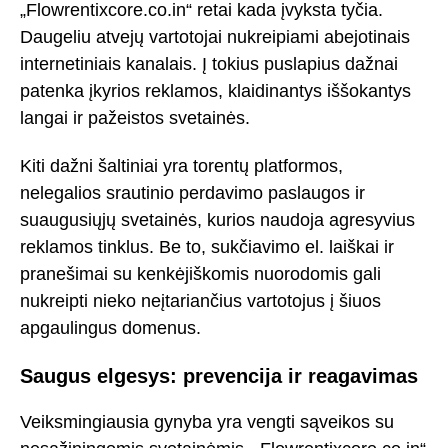
„Flowrentixcore.co.in“ retai kada įvyksta tyčia.
Daugeliu atvejų vartotojai nukreipiami abejotinais
internetiniais kanalais. Į tokius puslapius dažnai
patenka įkyrios reklamos, klaidinantys iššokantys
langai ir pažeistos svetainės.
Kiti dažni šaltiniai yra torentų platformos,
nelegalios srautinio perdavimo paslaugos ir
suaugusiųjų svetainės, kurios naudoja agresyvius
reklamos tinklus. Be to, sukčiavimo el. laiškai ir
pranešimai su kenkėjiškomis nuorodomis gali
nukreipti nieko neįtariančius vartotojus į šiuos
apgaulingus domenus.
Saugus elgesys: prevencija ir reagavimas
Veiksmingiausia gynyba yra vengti sąveikos su