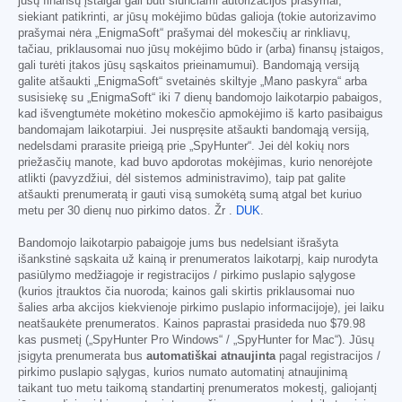
jūsų finansų įstaigai gali būti siunčiami autorizacijos prašymai,
siekiant patikrinti, ar jūsų mokėjimo būdas galioja (tokie autorizavimo
prašymai nėra „EnigmaSoft“ prašymai dėl mokesčių ar rinkliavų,
tačiau, priklausomai nuo jūsų mokėjimo būdo ir (arba) finansų įstaigos,
gali turėti įtakos jūsų sąskaitos prieinamumui). Bandomąją versiją
galite atšaukti „EnigmaSoft“ svetainės skiltyje „Mano paskyra“ arba
susisiekę su „EnigmaSoft“ iki 7 dienų bandomojo laikotarpio pabaigos,
kad išvengtumėte mokėtino mokesčio apmokėjimo iš karto pasibaigus
bandomajam laikotarpiui. Jei nuspręsite atšaukti bandomąją versiją,
nedelsdami prarasite prieigą prie „SpyHunter“. Jei dėl kokių nors
priežasčių manote, kad buvo apdorotas mokėjimas, kurio nenorėjote
atlikti (pavyzdžiui, dėl sistemos administravimo), taip pat galite
atšaukti prenumeratą ir gauti visą sumokėtą sumą atgal bet kuriuo
metu per 30 dienų nuo pirkimo datos. Žr .
DUK
.
Bandomojo laikotarpio pabaigoje jums bus nedelsiant išrašyta
išankstinė sąskaita už kainą ir prenumeratos laikotarpį, kaip nurodyta
pasiūlymo medžiagoje ir registracijos / pirkimo puslapio sąlygose
(kurios įtrauktos čia nuoroda; kainos gali skirtis priklausomai nuo
šalies arba akcijos kiekvienoje pirkimo puslapio informacijoje), jei laiku
neatšaukėte prenumeratos. Kainos paprastai prasideda nuo
$79.98
kas pusmetį („SpyHunter Pro Windows“ / „SpyHunter for Mac“). Jūsų
įsigyta prenumerata bus
automatiškai atnaujinta
pagal registracijos /
pirkimo puslapio sąlygas, kurios numato automatinį atnaujinimą
taikant tuo metu taikomą standartinį prenumeratos mokestį, galiojantį