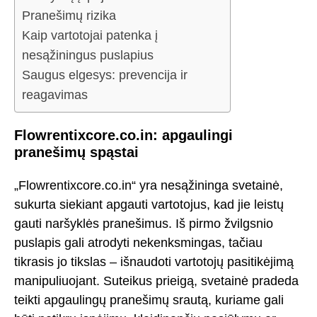
Pranešimų rizika
Kaip vartotojai patenka į
nesąžiningus puslapius
Saugus elgesys: prevencija ir
reagavimas
Flowrentixcore.co.in: apgaulingi
pranešimų spąstai
„Flowrentixcore.co.in“ yra nesąžininga svetainė,
sukurta siekiant apgauti vartotojus, kad jie leistų
gauti naršyklės pranešimus. Iš pirmo žvilgsnio
puslapis gali atrodyti nekenksmingas, tačiau
tikrasis jo tikslas – išnaudoti vartotojų pasitikėjimą
manipuliuojant. Suteikus prieigą, svetainė pradeda
teikti apgaulingų pranešimų srautą, kuriame gali