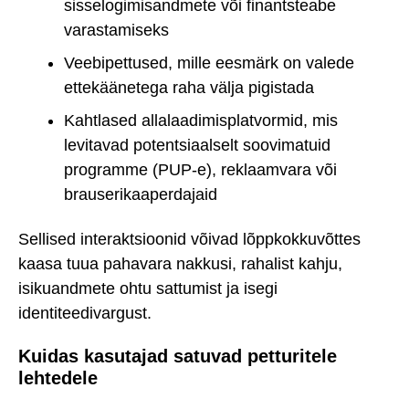
sisselogimisandmete või finantsteabe
varastamiseks
Veebipettused, mille eesmärk on valede
ettekäänetega raha välja pigistada
Kahtlased allalaadimisplatvormid, mis
levitavad potentsiaalselt soovimatuid
programme (PUP-e), reklaamvara või
brauserikaaperdajaid
Sellised interaktsioonid võivad lõppkokkuvõttes
kaasa tuua pahavara nakkusi, rahalist kahju,
isikuandmete ohtu sattumist ja isegi
identiteedivargust.
Kuidas kasutajad satuvad petturitele
lehtedele