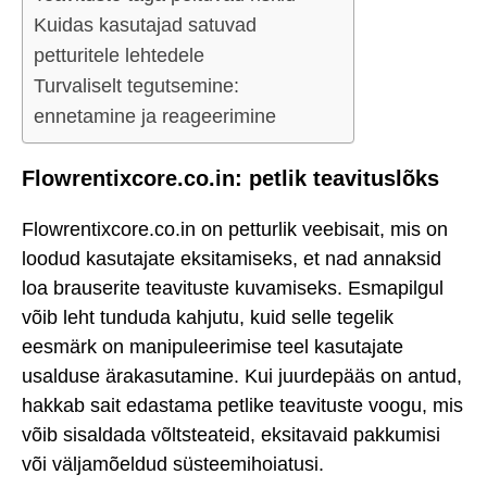
Kuidas kasutajad satuvad
petturitele lehtedele
Turvaliselt tegutsemine:
ennetamine ja reageerimine
Flowrentixcore.co.in: petlik teavituslõks
Flowrentixcore.co.in on petturlik veebisait, mis on
loodud kasutajate eksitamiseks, et nad annaksid
loa brauserite teavituste kuvamiseks. Esmapilgul
võib leht tunduda kahjutu, kuid selle tegelik
eesmärk on manipuleerimise teel kasutajate
usalduse ärakasutamine. Kui juurdepääs on antud,
hakkab sait edastama petlike teavituste voogu, mis
võib sisaldada võltsteateid, eksitavaid pakkumisi
või väljamõeldud süsteemihoiatusi.