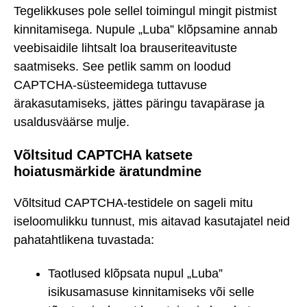
Tegelikkuses pole sellel toimingul mingit pistmist
kinnitamisega. Nupule „Luba” klõpsamine annab
veebisaidile lihtsalt loa brauseriteavituste
saatmiseks. See petlik samm on loodud
CAPTCHA-süsteemidega tuttavuse
ärakasutamiseks, jättes päringu tavapärase ja
usaldusväärse mulje.
Võltsitud CAPTCHA katsete
hoiatusmärkide äratundmine
Võltsitud CAPTCHA-testidele on sageli mitu
iseloomulikku tunnust, mis aitavad kasutajatel neid
pahatahtlikena tuvastada:
Taotlused klõpsata nupul „Luba”
isikusamasuse kinnitamiseks või selle