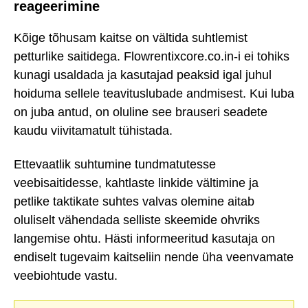
reageerimine
Kõige tõhusam kaitse on vältida suhtlemist
petturlike saitidega. Flowrentixcore.co.in-i ei tohiks
kunagi usaldada ja kasutajad peaksid igal juhul
hoiduma sellele teavituslubade andmisest. Kui luba
on juba antud, on oluline see brauseri seadete
kaudu viivitamatult tühistada.
Ettevaatlik suhtumine tundmatutesse
veebisaitidesse, kahtlaste linkide vältimine ja
petlike taktikate suhtes valvas olemine aitab
oluliselt vähendada selliste skeemide ohvriks
langemise ohtu. Hästi informeeritud kasutaja on
endiselt tugevaim kaitseliin nende üha veenvamate
veebiohtude vastu.