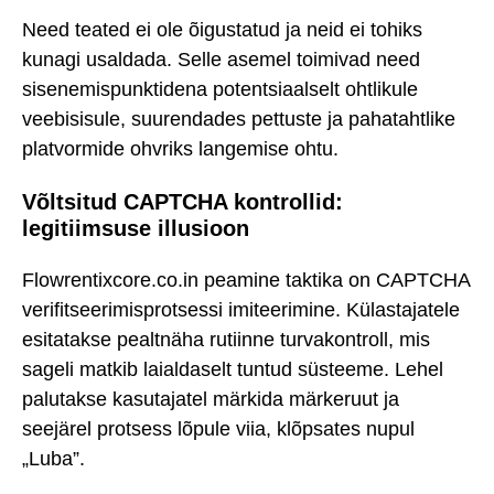
Need teated ei ole õigustatud ja neid ei tohiks
kunagi usaldada. Selle asemel toimivad need
sisenemispunktidena potentsiaalselt ohtlikule
veebisisule, suurendades pettuste ja pahatahtlike
platvormide ohvriks langemise ohtu.
Võltsitud CAPTCHA kontrollid:
legitiimsuse illusioon
Flowrentixcore.co.in peamine taktika on CAPTCHA
verifitseerimisprotsessi imiteerimine. Külastajatele
esitatakse pealtnäha rutiinne turvakontroll, mis
sageli matkib laialdaselt tuntud süsteeme. Lehel
palutakse kasutajatel märkida märkeruut ja
seejärel protsess lõpule viia, klõpsates nupul
„Luba”.