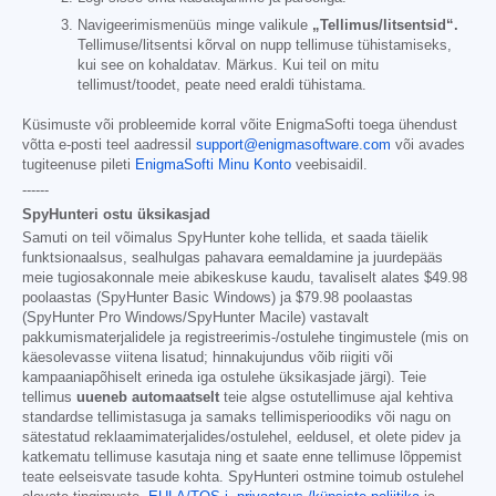
Navigeerimismenüüs minge valikule
„Tellimus/litsentsid“.
Tellimuse/litsentsi kõrval on nupp tellimuse tühistamiseks,
kui see on kohaldatav. Märkus. Kui teil on mitu
tellimust/toodet, peate need eraldi tühistama.
Küsimuste või probleemide korral võite EnigmaSofti toega ühendust
võtta e-posti teel aadressil
support@enigmasoftware.com
või avades
tugiteenuse pileti
EnigmaSofti Minu Konto
veebisaidil.
------
SpyHunteri ostu üksikasjad
Samuti on teil võimalus SpyHunter kohe tellida, et saada täielik
funktsionaalsus, sealhulgas pahavara eemaldamine ja juurdepääs
meie tugiosakonnale meie abikeskuse kaudu, tavaliselt alates
$49.98
poolaastas (SpyHunter Basic Windows) ja
$79.98
poolaastas
(SpyHunter Pro Windows/SpyHunter Macile) vastavalt
pakkumismaterjalidele ja registreerimis-/ostulehe tingimustele (mis on
käesolevasse viitena lisatud; hinnakujundus võib riigiti või
kampaaniapõhiselt erineda iga ostulehe üksikasjade järgi). Teie
tellimus
uueneb automaatselt
teie algse ostutellimuse ajal kehtiva
standardse tellimistasuga ja samaks tellimisperioodiks või nagu on
sätestatud reklaamimaterjalides/ostulehel, eeldusel, et olete pidev ja
katkematu tellimuse kasutaja ning et saate enne tellimuse lõppemist
teate eelseisvate tasude kohta. SpyHunteri ostmine toimub ostulehel