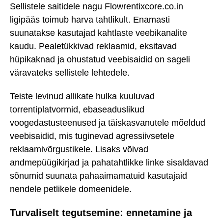
Sellistele saitidele nagu Flowrentixcore.co.in
ligipääs toimub harva tahtlikult. Enamasti
suunatakse kasutajad kahtlaste veebikanalite
kaudu. Pealetükkivad reklaamid, eksitavad
hüpikaknad ja ohustatud veebisaidid on sageli
väravateks sellistele lehtedele.
Teiste levinud allikate hulka kuuluvad
torrentiplatvormid, ebaseaduslikud
voogedastusteenused ja täiskasvanutele mõeldud
veebisaidid, mis tuginevad agressiivsetele
reklaamivõrgustikele. Lisaks võivad
andmepüügikirjad ja pahatahtlikke linke sisaldavad
sõnumid suunata pahaaimamatuid kasutajaid
nendele petlikele domeenidele.
Turvaliselt tegutsemine: ennetamine ja