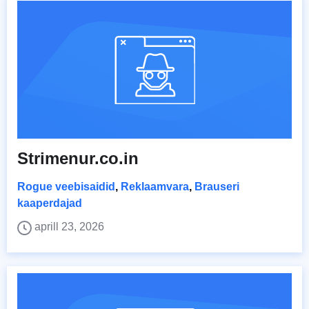
Strimenur.co.in
Rogue veebisaidid
,
Reklaamvara
,
Brauseri
kaaperdajad
aprill 23, 2026