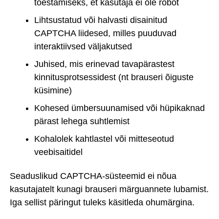
tõestamiseks, et kasutaja ei ole robot
Lihtsustatud või halvasti disainitud
CAPTCHA liidesed, milles puuduvad
interaktiivsed väljakutsed
Juhised, mis erinevad tavapärastest
kinnitusprotsessidest (nt brauseri õiguste
küsimine)
Kohesed ümbersuunamised või hüpikaknad
pärast lehega suhtlemist
Kohalolek kahtlastel või mitteseotud
veebisaitidel
Seaduslikud CAPTCHA-süsteemid ei nõua
kasutajatelt kunagi brauseri märguannete lubamist.
Iga sellist päringut tuleks käsitleda ohumärgina.