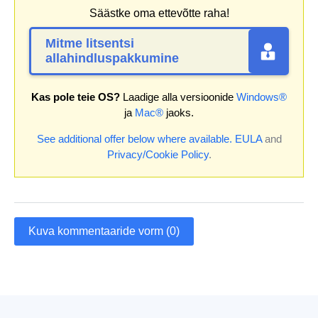
Säästke oma ettevõtte raha!
Mitme litsentsi
allahindluspakkumine
Kas pole teie OS?
Laadige alla versioonide
Windows®
ja
Mac®
jaoks.
See additional offer below where available.
EULA
and
Privacy/Cookie Policy
.
Kuva kommentaaride vorm (0)