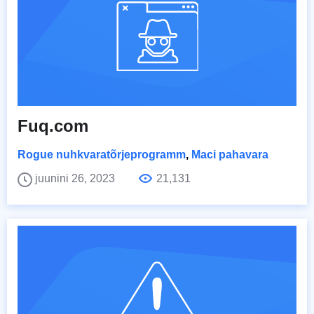
Fuq.com
Rogue nuhkvaratõrjeprogramm
,
Maci pahavara
juunini 26, 2023
21,131