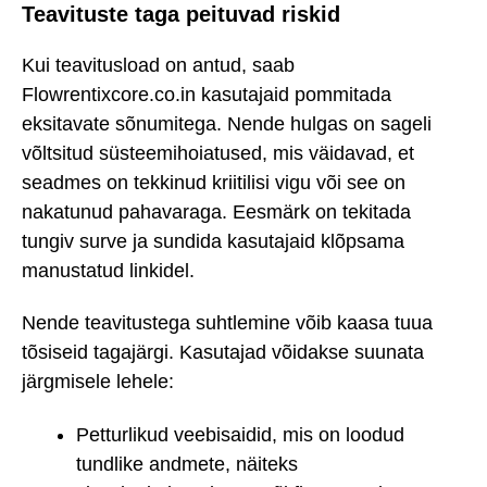
Teavituste taga peituvad riskid
Kui teavitusload on antud, saab
Flowrentixcore.co.in kasutajaid pommitada
eksitavate sõnumitega. Nende hulgas on sageli
võltsitud süsteemihoiatused, mis väidavad, et
seadmes on tekkinud kriitilisi vigu või see on
nakatunud pahavaraga. Eesmärk on tekitada
tungiv surve ja sundida kasutajaid klõpsama
manustatud linkidel.
Nende teavitustega suhtlemine võib kaasa tuua
tõsiseid tagajärgi. Kasutajad võidakse suunata
järgmisele lehele:
Petturlikud veebisaidid, mis on loodud
tundlike andmete, näiteks