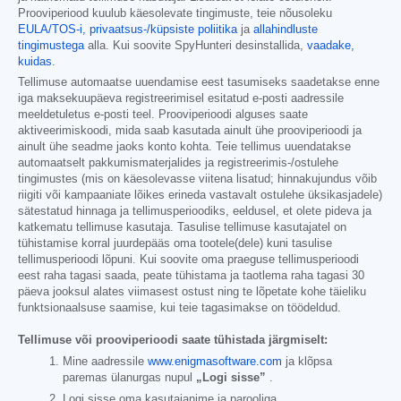
Prooviperiood kuulub käesolevate tingimuste, teie nõusoleku
EULA/TOS-i,
privaatsus-/küpsiste poliitika
ja
allahindluste
tingimustega
alla. Kui soovite SpyHunteri desinstallida,
vaadake,
kuidas
.
Tellimuse automaatse uuendamise eest tasumiseks saadetakse enne
iga maksekuupäeva registreerimisel esitatud e-posti aadressile
meeldetuletus e-posti teel. Prooviperioodi alguses saate
aktiveerimiskoodi, mida saab kasutada ainult ühe prooviperioodi ja
ainult ühe seadme jaoks konto kohta. Teie tellimus uuendatakse
automaatselt pakkumismaterjalides ja registreerimis-/ostulehe
tingimustes (mis on käesolevasse viitena lisatud; hinnakujundus võib
riigiti või kampaaniate lõikes erineda vastavalt ostulehe üksikasjadele)
sätestatud hinnaga ja tellimusperioodiks, eeldusel, et olete pideva ja
katkematu tellimuse kasutaja. Tasulise tellimuse kasutajatel on
tühistamise korral juurdepääs oma tootele(dele) kuni tasulise
tellimusperioodi lõpuni. Kui soovite oma praeguse tellimusperioodi
eest raha tagasi saada, peate tühistama ja taotlema raha tagasi 30
päeva jooksul alates viimasest ostust ning te lõpetate kohe täieliku
funktsionaalsuse saamise, kui teie tagasimakse on töödeldud.
Tellimuse või prooviperioodi saate tühistada järgmiselt:
Mine aadressile
www.enigmasoftware.com
ja klõpsa
paremas ülanurgas nupul
„Logi sisse”
.
Logi sisse oma kasutajanime ja parooliga.