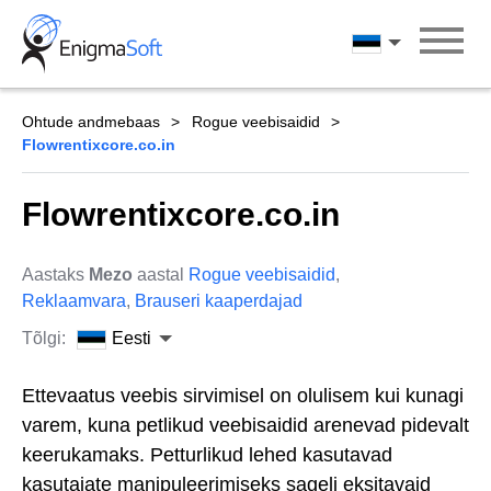
Skip
to
Eesti
content
Ohtude andmebaas
Rogue veebisaidid
Flowrentixcore.co.in
Flowrentixcore.co.in
Aastaks
Mezo
aastal
Rogue veebisaidid
,
Reklaamvara
,
Brauseri kaaperdajad
Tõlgi:
Eesti
Ettevaatus veebis sirvimisel on olulisem kui kunagi
varem, kuna petlikud veebisaidid arenevad pidevalt
keerukamaks. Petturlikud lehed kasutavad
kasutajate manipuleerimiseks sageli eksitavaid