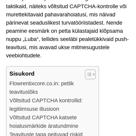
taktikaid, näiteks võltsitud CAPTCHA-kontrolle või
murettekitavaid pahavarahoiatusi, mis näivad
pärinevat seaduslikest turvatööriistadest. Nende
peamine eesmärk on petta külastajaid klõpsama
nuppu „Luba“, tellides seeläbi pealetükkivaid push-
teavitusi, mis avavad ukse mitmesugustele
veebiohtudele.
Sisukord
Flowrentixcore.co.in: petlik
teavituslõks
Võltsitud CAPTCHA kontrollid:
legitiimsuse illusioon
Võltsitud CAPTCHA katsete
hoiatusmärkide äratundmine
Teavituste taga peituvad riskid