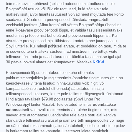
teie makseviisi kehtivust (sellised autoriseerimistaotlused ei ole
EnigmaSofti tasude või lõivude taotlused, kuid sõltuvalt teie
makseviisist ja/või finantsasutusest võivad need mõjutada teie konto
saadavust). Saate oma prooviperioodi tühistada EnigmaSofti
veebisaidi jaotises „Minu konto“ või võttes EnigmaSoftiga ühendust
enne 7-päevase prooviperioodi lõppu, et vältida tasu sissenõutavaks
muutumist ja töötlemist kohe pärast prooviperioodi lõppemist. Kui
otsustate prooviperioodi ajal tühistada, kaotate kohe juurdepääsu
SpyHunterile. Kui mingil põhjusel arvate, et töödeldud on tasu, mida te
ei soovinud teha (näiteks süsteemi administreerimise tõttu), võite
tellimuse tühistada ja saada tasu eest täieliku tagasimakse igal ajal
30 päeva jooksul alates ostukuupäevast. Vaadake
KKK-d
.
Prooviperioodi lõpus esitatakse teile kohe ettemaks
pakkumismaterjalides ja registreerimis-/ostulehe tingimustes (mis on
käesolevasse viitena lisatud; hinnakujundus võib riigiti või
kampaaniapõhiselt ostulehelt erineda) sätestatud hinna ja
tellimusperioodi ulatuses, kui te pole tellimust õigeaegselt tühistanud.
Hind algab tavaliselt
$79.98
poolaastas (SpyHunter Pro
Windows/SpyHunter Macile). Teie ostetud tellimus
uuendatakse
automaatselt
vastavalt registreerimis-/ostulehe tingimustele, mis
näevad ette automaatse uuendamise teie algse ostu ajal kehtiva
standardse tellimustasu alusel ja samaks tellimusperioodiks või nagu
on sätestatud reklaamimaterjalides/ostulehelt, eeldusel, et olete pidev
ja katkematu tellimuse kasutaja. Lisateavet leiate ostulehelt.