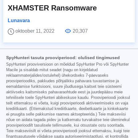
XHAMSTER Ransomware
Lunavara
oktoober 11, 2022
20,307
SpyHunteri tasuta prooviperiood: olulised tingimused
SpyHunteri prooviversioon on mõeldud SpyHunter Pro või SpyHunter
Macile ja sisaldab mitut seadet (nagu on kirjeldatud
reklaammaterjalides/ostulehel) ühekordseks 7-päevaseks
prooviperioodiks, pakkudes põhjalikku pahavara tuvastamise ja
eemaldamise funktsiooni, suure jõudlusega kaitset teie süsteemi
aktiivseks kaitsmiseks pahavaraohtude eest ja juurdepääsu meie
tehnilisele toele SpyHunteri abikeskuse kaudu. Prooviperioodi jooksul
teilt ettemaksu ei võeta, kuigi prooviperioodi aktiveerimiseks on vaja
krediitkaarti. (Ettemakstud krediitkaarte, deebetkaarte ja kinkekaarte
ei pruugita selle pakkumise raames aktsepteerida.) Teie makseviisi
nõue on aidata tagada pidev ja katkematu turvakaitse teie üleminekul
prooviperioodilt tasulisele tellimusele, kui otsustate ostu sooritada.
Teie makseviisilt ei võeta prooviperioodi jooksul ettemaksu, kuigi teie
finantsasutusele võidakse saata autoriseerimistaotlusi, et kontrollida