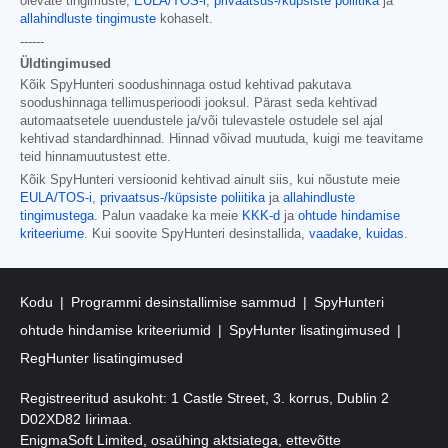
olevate tingimuste,
EULA/TOS-i
,
privaatsus-/küpsiste poliitika
ja
allahindluste tingimuste
kohaselt.
------
Üldtingimused
Kõik SpyHunteri soodushinnaga ostud kehtivad pakutava
soodushinnaga tellimusperioodi jooksul. Pärast seda kehtivad
automaatsetele uuendustele ja/või tulevastele ostudele sel ajal
kehtivad standardhinnad. Hinnad võivad muutuda, kuigi me teavitame
teid hinnamuutustest ette.
Kõik SpyHunteri versioonid kehtivad ainult siis, kui nõustute meie
EULA/TOS-i
,
privaatsus-/küpsiste poliitika
ja
allahindluste
tingimustega
. Palun vaadake ka meie
KKK-d
ja
ohtude hindamise
kriteeriume
. Kui soovite SpyHunteri desinstallida,
vaadake, kuidas
.
Kodu
Programmi desinstallimise sammud
SpyHunteri
ohtude hindamise kriteeriumid
SpyHunter lisatingimused
RegHunter lisatingimused
Registreeritud asukoht: 1 Castle Street, 3. korrus, Dublin 2
D02XD82 Iirimaa.
EnigmaSoft Limited, osaühing aktsiatega, ettevõtte