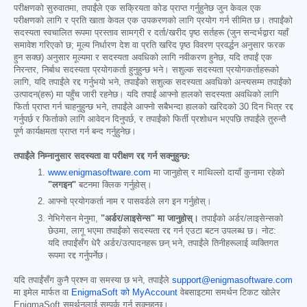
परीक्षणको सुरुवातमा, तपाईंले एक सक्रियता कोड प्राप्त गर्नुहुनेछ जुन केवल एक
परीक्षणको लागि र प्रति खाता केवल एक उपकरणको लागि प्रयोग गर्न सीमित छ। तपाईंको
सदस्यता स्वचालित रूपमा प्रस्ताव सामग्री र दर्ता/खरीद पृष्ठ सर्तहरू (जुन सन्दर्भद्वारा यहाँ
समावेश गरिएको छ; मूल्य निर्धारण देश वा प्रति खरिद पृष्ठ विवरण प्रवर्द्धन अनुसार फरक
हुन सक्छ) अनुसार मूल्यमा र सदस्यता अवधिको लागि नवीकरण हुनेछ, यदि तपाईं एक
निरन्तर, निर्बाध सदस्यता प्रयोगकर्ता हुनुहुन्छ भने। सशुल्क सदस्यता प्रयोगकर्ताहरूको
लागि, यदि तपाईंले रद्द गर्नुभयो भने, तपाईंको सशुल्क सदस्यता अवधिको अन्त्यसम्म तपाईंको
उत्पादन(हरू) मा पहुँच जारी रहनेछ। यदि तपाईं आफ्नो हालको सदस्यता अवधिको लागि
फिर्ता प्राप्त गर्न चाहनुहुन्छ भने, तपाईंले आफ्नो सबैभन्दा हालको खरिदको 30 दिन भित्र रद्द
गर्नुपर्छ र फिर्ताको लागि आवेदन दिनुपर्छ, र तपाईंको फिर्ती प्रशोधन भएपछि तपाईंले तुरुन्तै
पूर्ण कार्यक्षमता प्राप्त गर्न बन्द गर्नुहुनेछ।
तपाईंले निम्नानुसार सदस्यता वा परीक्षण रद्द गर्न सक्नुहुन्छ:
www.enigmasoftware.com
मा जानुहोस् र माथिल्लो दायाँ कुनामा रहेको
"लगइन"
बटनमा क्लिक गर्नुहोस्।
आफ्नो प्रयोगकर्ता नाम र पासवर्डले लग इन गर्नुहोस्।
नेभिगेसन मेनुमा,
"अर्डर/लाइसेन्स" मा जानुहोस्।
तपाईंको अर्डर/लाइसेन्सको
छेउमा, लागू भएमा तपाईंको सदस्यता रद्द गर्न एउटा बटन उपलब्ध छ। नोट:
यदि तपाईंसँग धेरै अर्डर/उत्पादनहरू छन् भने, तपाईंले तिनीहरूलाई व्यक्तिगत
रूपमा रद्द गर्नुपर्नेछ।
यदि तपाईंसँग कुनै प्रश्न वा समस्या छ भने, तपाईंले
support@enigmasoftware.com
मा इमेल मार्फत वा
EnigmaSoft को MyAccount
वेबसाइटमा समर्थन टिकट खोलेर
EnigmaSoft समर्थनलाई सम्पर्क गर्न सक्नुहुन्छ।