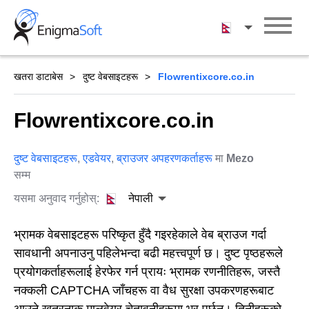
Skip
to
नेपाली
content
खतरा डाटाबेस
दुष्ट वेबसाइटहरू
Flowrentixcore.co.in
Flowrentixcore.co.in
दुष्ट वेबसाइटहरू
,
एडवेयर
,
ब्राउजर अपहरणकर्ताहरू
मा
Mezo
सम्म
यसमा अनुवाद गर्नुहोस्:
नेपाली
भ्रामक वेबसाइटहरू परिष्कृत हुँदै गइरहेकाले वेब ब्राउज गर्दा
सावधानी अपनाउनु पहिलेभन्दा बढी महत्त्वपूर्ण छ। दुष्ट पृष्ठहरूले
प्रयोगकर्ताहरूलाई हेरफेर गर्न प्रायः भ्रामक रणनीतिहरू, जस्तै
नक्कली CAPTCHA जाँचहरू वा वैध सुरक्षा उपकरणहरूबाट
आउने खतरनाक मालवेयर चेतावनीहरूमा भर पर्छन्। तिनीहरूको