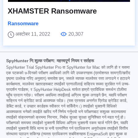
XHAMSTER Ransomware
Ransomware
अक्टोबर 11, 2022
20,307
SpyHunter नि:शुल्क परीक्षण: महत्त्वपूर्ण नियम र सर्तहरू
SpyHunter Trial SpyHunter Pro वा SpyHunter for Mac को लागि हो र यसमा
एक पटकको ७-दिनको परीक्षण अवधिको लागि धेरै उपकरणहरू (प्रमोशनल सामग्री/खरीद
पृष्ठमा उल्लेख गरिए अनुसार) समावेश छन्, जसले व्यापक मालवेयर पत्ता लगाउने र हटाउने
कार्यक्षमता, मालवेयर खतराहरूबाट तपाईंको प्रणालीलाई सक्रिय रूपमा सुरक्षित गर्न उच्च-
प्रदर्शन गार्डहरू, र SpyHunter HelpDesk मार्फत हाम्रो प्राविधिक समर्थन टोलीमा
पहुँच प्रदान गर्दछ। परीक्षण अवधिमा तपाईंलाई अग्रिम शुल्क लगाइने छैन, यद्यपि परीक्षण
सक्रिय गर्न क्रेडिट कार्ड आवश्यक पर्दछ। (यस प्रस्ताव अन्तर्गत प्रिपेड क्रेडिट कार्ड,
डेबिट कार्ड, र उपहार कार्डहरू स्वीकार गर्न सकिँदैन।) तपाईंको भुक्तानी विधिको
आवश्यकता भनेको तपाईंले खरिद गर्ने निर्णय गर्नुभयो भने परीक्षणबाट सशुल्क सदस्यतामा
तपाईंको संक्रमणको क्रममा निरन्तर, निर्बाध सुरक्षा सुरक्षा सुनिश्चित गर्न मद्दत गर्नु हो।
परीक्षणको समयमा तपाईंको भुक्तानी विधिमा अग्रिम भुक्तानी रकम चार्ज गरिने छैन, यद्यपि
तपाईंको भुक्तानी विधि मान्य छ भनी प्रमाणित गर्न प्राधिकरण अनुरोधहरू तपाईंको वित्तीय
संस्थामा पठाउन सकिन्छ (त्यस्ता प्राधिकरण सबमिशनहरू EnigmaSoft द्वारा शुल्क वा