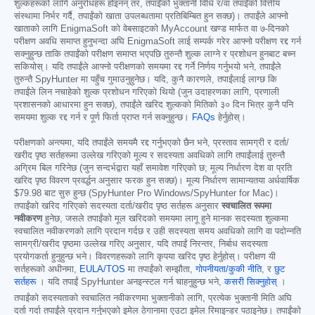
शुल्कहरूको लागि अनुरोधहरू होइनन् तर, तपाईंको भुक्तानी विधि र/वा तपाईंको वित्तीय
संस्थामा निर्भर गर्दै, तपाईंको खाता उपलब्धतामा प्रतिबिम्बित हुन सक्छ)। तपाईंले आफ्नो
खाताको लागि EnigmaSoft को वेबसाइटको MyAccount खण्ड मार्फत वा ७-दिनको
परीक्षण अवधि समाप्त हुनुभन्दा अघि EnigmaSoft लाई सम्पर्क गरेर आफ्नो परीक्षण रद्द गर्न
सक्नुहुन्छ ताकि तपाईंको परीक्षण समाप्त भएपछि तुरुन्तै शुल्क लाग्ने र प्रशोधन हुनबाट बच्न
सकियोस्। यदि तपाईंले आफ्नो परीक्षणको समयमा रद्द गर्ने निर्णय गर्नुभयो भने, तपाईंले
तुरुन्तै SpyHunter मा पहुँच गुमाउनुहुनेछ। यदि, कुनै कारणले, तपाईंलाई लाग्छ कि
तपाईंले लिन नचाहेको शुल्क प्रशोधन गरिएको थियो (जुन उदाहरणका लागि, प्रणाली
प्रशासनको आधारमा हुन सक्छ), तपाईंले खरिद शुल्कको मितिको ३० दिन भित्र कुनै पनि
समयमा शुल्क रद्द गर्न र पूर्ण फिर्ता प्राप्त गर्न सक्नुहुन्छ।
FAQs
हेर्नुहोस्।
परीक्षणको अन्त्यमा, यदि तपाईंले समयमै रद्द गर्नुभएको छैन भने, प्रस्ताव सामग्री र दर्ता/
खरीद पृष्ठ सर्तहरूमा उल्लेख गरिएको मूल्य र सदस्यता अवधिको लागि तपाईंलाई तुरुन्तै
अग्रिम बिल गरिनेछ (जुन सन्दर्भद्वारा यहाँ समावेश गरिएको छ; मूल्य निर्धारण देश वा प्रति
खरिद पृष्ठ विवरण प्रवर्द्धन अनुसार फरक हुन सक्छ)। मूल्य निर्धारण सामान्यतया अर्धवार्षिक
$79.98
बाट सुरु हुन्छ (SpyHunter Pro Windows/SpyHunter for Mac)।
तपाईंको खरिद गरिएको सदस्यता दर्ता/खरीद पृष्ठ सर्तहरू अनुसार
स्वचालित रूपमा
नवीकरण
हुनेछ, जसले तपाईंको मूल खरिदको समयमा लागू हुने मानक सदस्यता शुल्कमा
स्वचालित नवीकरणको लागि प्रदान गर्दछ र उही सदस्यता समय अवधिको लागि वा पदोन्नति
सामग्री/खरीद पृष्ठमा उल्लेख गरिए अनुसार, यदि तपाईं निरन्तर, निर्बाध सदस्यता
प्रयोगकर्ता हुनुहुन्छ भने। विवरणहरूको लागि कृपया खरिद पृष्ठ हेर्नुहोस्। परीक्षण यी
सर्तहरूको अधीनमा,
EULA/TOS
मा तपाईंको सम्झौता,
गोपनीयता/कुकी नीति
, र
छुट
सर्तहरू
। यदि तपाईं SpyHunter अनइन्स्टल गर्न चाहनुहुन्छ भने,
कसरी सिक्नुहोस्
।
तपाईंको सदस्यताको स्वचालित नवीकरणमा भुक्तानीको लागि, प्रत्येक भुक्तानी मिति अघि
दर्ता गर्दा तपाईंले प्रदान गर्नुभएको इमेल ठेगानामा एउटा इमेल रिमाइन्डर पठाइनेछ। तपाईंको