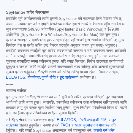
------
SpyHunter खरिद विवरणहरू
तपाईंसँग पूर्ण कार्यक्षमताको लागि तुरुन्तै SpyHunter को सदस्यता लिने विकल्प पनि छ,
जसमा मालवेयर हटाउने र हाम्रो हेल्पडेस्क मार्फत हाम्रो समर्थन विभागमा पहुँच समावेश छ,
जुन सामान्यतया
$49.98
अर्धवार्षिक (SpyHunter Basic Windows) र
$79.98
अर्धवार्षिक (SpyHunter Pro Windows/SpyHunter for Mac) बाट सुरु हुन्छ।
प्रस्ताव सामग्री र दर्ता/खरीद पृष्ठ सर्तहरू (जुन यहाँ सन्दर्भद्वारा समावेश गरिएको छ; मूल्य
निर्धारण देश वा प्रति खरिद पृष्ठ विवरण प्रवर्द्धन अनुसार फरक हुन सक्छ) अनुसार।
तपाईंको सदस्यता तपाईंको मूल खरिद सदस्यताको समयमा र उही सदस्यता समय अवधिको
लागि वा प्रवर्द्धन सामग्री/खरीद पृष्ठमा उल्लेख गरिए अनुसार लागू हुने मानक सदस्यता
शुल्कमा
स्वचालित रूपमा
नवीकरण हुनेछ, यदि तपाईं निरन्तर, निर्बाध सदस्यता प्रयोगकर्ता
हुनुहुन्छ र जसको लागि तपाईंले आफ्नो सदस्यताको म्याद सकिनु अघि आगामी शुल्कहरूको
सूचना प्राप्त गर्नुहुनेछ। SpyHunter को खरिद खरिद पृष्ठमा रहेका नियम र सर्तहरू,
EULA/TOS
,
गोपनीयता/कुकी नीति
र
छुट सर्तहरूको
अधीनमा छ।
------
सामान्य सर्तहरू
छुट मूल्य अन्तर्गत SpyHunter को लागि कुनै पनि खरिद प्रस्ताव गरिएको छुट सदस्यता
अवधिको लागि मान्य हुन्छ। त्यसपछि, स्वचालित नवीकरण र/वा भविष्यका खरिदहरूको लागि
तत्काल लागू हुने मानक मूल्य निर्धारण लागू हुनेछ। मूल्य निर्धारण परिवर्तनको विषय हो, यद्यपि
हामी तपाईंलाई मूल्य परिवर्तनको अग्रिम सूचना दिनेछौं।
सबै SpyHunter संस्करणहरू हाम्रो
EULA/TOS
,
गोपनीयता/कुकी नीति
, र
छुट
सर्तहरूमा
सहमत हुनुपर्नेछ। कृपया हाम्रो
FAQs
र
खतरा मूल्याङ्कन मापदण्ड
पनि
हेर्नुहोस्। यदि तपाईं SpyHunter अनइन्स्टल गर्न चाहनुहुन्छ भने,
कसरी गर्ने भनेर