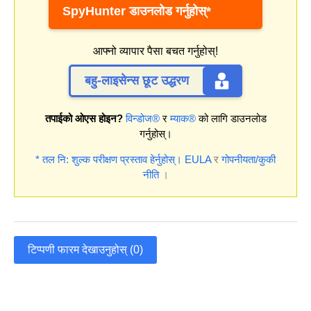
SpyHunter डाउनलोड गर्नुहोस्*
आफ्नो व्यापार पैसा बचत गर्नुहोस्!
बहु-लाइसेन्स छूट उद्धरण
तपाईको ओएस होइन?
विन्डोज®
र
म्याक®
को लागि डाउनलोड
गर्नुहोस्।
* तल नि: शुल्क परीक्षण प्रस्ताव हेर्नुहोस्।
EULA
र
गोपनीयता/कुकी
नीति
।
टिप्पणी फारम देखाउनुहोस् (0)