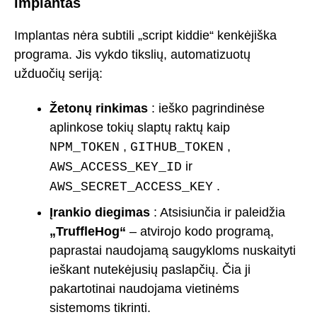
implantas
Implantas nėra subtili „script kiddie“ kenkėjiška
programa. Jis vykdo tikslių, automatizuotų
užduočių seriją:
Žetonų rinkimas
: ieško pagrindinėse
aplinkose tokių slaptų raktų kaip
,
,
NPM_TOKEN
GITHUB_TOKEN
ir
AWS_ACCESS_KEY_ID
.
AWS_SECRET_ACCESS_KEY
Įrankio diegimas
: Atsisiunčia ir paleidžia
„TruffleHog“
– atvirojo kodo programą,
paprastai naudojamą saugykloms nuskaityti
ieškant nutekėjusių paslapčių. Čia ji
pakartotinai naudojama vietinėms
sistemoms tikrinti.