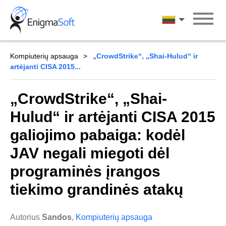
Skip
to
Lietuvių
content
Kompiuterių apsauga
„CrowdStrike“, „Shai-Hulud“ ir
artėjanti CISA 2015...
„CrowdStrike“, „Shai-
Hulud“ ir artėjanti CISA 2015
galiojimo pabaiga: kodėl
JAV negali miegoti dėl
programinės įrangos
tiekimo grandinės atakų
Autorius
Sandos
,
Kompiuterių apsauga