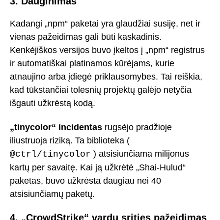
3. Dauginimas
Kadangi „npm“ paketai yra glaudžiai susiję, net ir
vienas pažeidimas gali būti kaskadinis.
Kenkėjiškos versijos buvo įkeltos į „npm“ registrus
ir automatiškai platinamos kūrėjams, kurie
atnaujino arba įdiegė priklausomybes. Tai reiškia,
kad tūkstančiai tolesnių projektų galėjo netyčia
išgauti užkrėstą kodą.
„tinycolor“ incidentas
rugsėjo pradžioje
iliustruoja riziką. Ta biblioteka (
) atsisiunčiama milijonus
@ctrl/tinycolor
kartų per savaitę. Kai ją užkrėtė „Shai-Hulud“
paketas, buvo užkrėsta daugiau nei 40
atsisiunčiamų paketų.
4. „CrowdStrike“ vardų srities pažeidimas