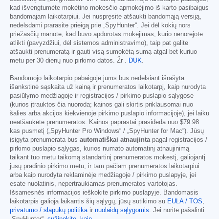
kad išvengtumėte mokėtino mokesčio apmokėjimo iš karto pasibaigus
bandomajam laikotarpiui. Jei nuspręsite atšaukti bandomąją versiją,
nedelsdami prarasite prieigą prie „SpyHunter“. Jei dėl kokių nors
priežasčių manote, kad buvo apdorotas mokėjimas, kurio nenorėjote
atlikti (pavyzdžiui, dėl sistemos administravimo), taip pat galite
atšaukti prenumeratą ir gauti visą sumokėtą sumą atgal bet kuriuo
metu per 30 dienų nuo pirkimo datos. Žr .
DUK
.
Bandomojo laikotarpio pabaigoje jums bus nedelsiant išrašyta
išankstinė sąskaita už kainą ir prenumeratos laikotarpį, kaip nurodyta
pasiūlymo medžiagoje ir registracijos / pirkimo puslapio sąlygose
(kurios įtrauktos čia nuoroda; kainos gali skirtis priklausomai nuo
šalies arba akcijos kiekvienoje pirkimo puslapio informacijoje), jei laiku
neatšaukėte prenumeratos. Kainos paprastai prasideda nuo
$79.98
kas pusmetį („SpyHunter Pro Windows“ / „SpyHunter for Mac“). Jūsų
įsigyta prenumerata bus
automatiškai atnaujinta
pagal registracijos /
pirkimo puslapio sąlygas, kurios numato automatinį atnaujinimą
taikant tuo metu taikomą standartinį prenumeratos mokestį, galiojantį
jūsų pradinio pirkimo metu, ir tam pačiam prenumeratos laikotarpiui
arba kaip nurodyta reklaminėje medžiagoje / pirkimo puslapyje, jei
esate nuolatinis, nepertraukiamas prenumeratos vartotojas.
Išsamesnės informacijos ieškokite pirkimo puslapyje. Bandomasis
laikotarpis galioja laikantis šių sąlygų, jūsų sutikimo su
EULA / TOS
,
privatumo / slapukų politika
ir
nuolaidų sąlygomis
. Jei norite pašalinti