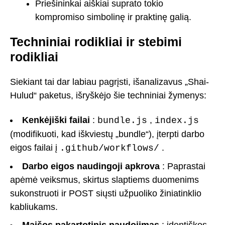
Priešininkai aiškiai suprato tokio
kompromiso simbolinę ir praktinę galią.
Techniniai rodikliai ir stebimi
rodikliai
Siekiant tai dar labiau pagrįsti, išanalizavus „Shai-
Hulud“ paketus, išryškėjo šie techniniai žymenys:
Kenkėjiški failai
:
,
bundle.js
index.js
(modifikuoti, kad iškviestų „bundle“), įterpti darbo
eigos failai į
.
.github/workflows/
Darbo eigos naudingoji apkrova
: Paprastai
apėmė veiksmus, skirtus slaptiems duomenims
sukonstruoti ir POST siųsti užpuoliko žiniatinklio
kabliukams.
Maišos pakartotinis naudojimas
: identiškos