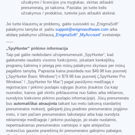
užsakymo / licencijos yra mygtukas, skirtas atšaukti
prenumeratą, jei taikoma. Pastaba: jei turite kelis
užsakymus / produktus, turėsite juos atšaukti atskirai.
Jei turite klausimų ar problemų, galite susisiekti su „EnigmaSoft“
palaikymo tarnyba el. paštu
support@enigmasoftware.com
arba
atidarę palaikymo užklausą
„EnigmaSoft“ „MyAccount“
svetainėje.
------
„SpyHunter“ pirkimo informacija
Taip pat galite nedelsdami užsiprenumeruoti „SpyHunter“, kad
galėtumėte naudotis visomis funkcijomis, įskaitant kenkėjiškų
programų šalinimą ir prieigą prie mūsų palaikymo skyriaus per mūsų
pagalbos tarnybą. Paprastai kaina prasideda nuo
$49.98
kas pusmetį
(„SpyHunter Basic Windows“) ir
$79.98
kas pusmetį („SpyHunter Pro
Windows“ / „SpyHunter for Mac“) pagal pasiūlymo medžiagą ir
registracijos / pirkimo puslapio sąlygas (kurios įtrauktos čia kaip
nuorodos; kainos gali skirtis priklausomai nuo šalies arba reklamos,
nurodytos kiekvieno pirkimo puslapio informacijoje). Jūsų prenumerata
bus
automatiškai atnaujinta
taikant tuo metu taikomą standartinį
prenumeratos mokestį, galiojantį jūsų pradinės prenumeratos įsigijimo
metu, ir tam pačiam prenumeratos laikotarpiui arba kaip nurodyta
reklaminėje medžiagoje / pirkimo puslapyje, jei esate nuolatinis,
nepertraukiamas prenumeratos vartotojas ir apie artėjančius
mokesčius gausite pranešimą iki prenumeratos galiojimo pabaigos.