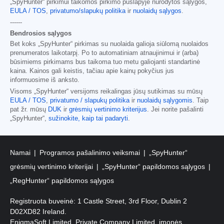
„SpyHunter“ pirkimui taikomos pirkimo puslapyje nurodytos sąlygos,
EULA / TOS
,
privatumo/slapukų politika
ir
nuolaidų sąlygos
.
------
Bendrosios sąlygos
Bet koks „SpyHunter“ pirkimas su nuolaida galioja siūlomą nuolaidos
prenumeratos laikotarpį. Po to automatiniam atnaujinimui ir (arba)
būsimiems pirkimams bus taikoma tuo metu galiojanti standartinė
kaina. Kainos gali keistis, tačiau apie kainų pokyčius jus
informuosime iš anksto.
Visoms „SpyHunter“ versijoms reikalingas jūsų sutikimas su mūsų
EULA / TOS
,
privatumo / slapukų politika
ir
nuolaidų sąlygomis
. Taip
pat žr. mūsų
DUK
ir
grėsmių vertinimo kriterijus
. Jei norite pašalinti
„SpyHunter“,
sužinokite, kaip tai padaryti
.
Namai
Programos pašalinimo veiksmai
„SpyHunter“
grėsmių vertinimo kriterijai
„SpyHunter“ papildomos sąlygos
„RegHunter“ papildomos sąlygos
Registruota buveinė: 1 Castle Street, 3rd Floor, Dublin 2
D02XD82 Ireland.
EnigmaSoft Limited, Private Company Limited, įmonės