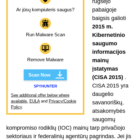
rugsėjo
pabaigoje
Ar jūsų kompiuteris saugus?
baigsis galioti
2015 m.
Run Malware Scan
Kibernetinio
saugumo
informacijos
Remove Malware
mainų
įstatymas
Scan Now
(CISA 2015)
.
CISA 2015 yra
SPYHUNTER
daugelio
See additional offer below where
available.
EULA
and
Privacy/Cookie
savanoriškų,
Policy
.
atsakomybės
saugomų
kompromiso rodiklių (IOC) mainų tarp privačiojo
sektoriaus ir federalinių agentūrų pagrindas. Jei jis