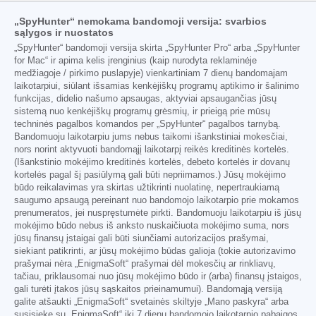
„SpyHunter“ nemokama bandomoji versija: svarbios
sąlygos ir nuostatos
„SpyHunter“ bandomoji versija skirta „SpyHunter Pro“ arba „SpyHunter
for Mac“ ir apima kelis įrenginius (kaip nurodyta reklaminėje
medžiagoje / pirkimo puslapyje) vienkartiniam 7 dienų bandomajam
laikotarpiui, siūlant išsamias kenkėjiškų programų aptikimo ir šalinimo
funkcijas, didelio našumo apsaugas, aktyviai apsaugančias jūsų
sistemą nuo kenkėjiškų programų grėsmių, ir prieigą prie mūsų
techninės pagalbos komandos per „SpyHunter“ pagalbos tarnybą.
Bandomuoju laikotarpiu jums nebus taikomi išankstiniai mokesčiai,
nors norint aktyvuoti bandomąjį laikotarpį reikės kreditinės kortelės.
(Išankstinio mokėjimo kreditinės kortelės, debeto kortelės ir dovanų
kortelės pagal šį pasiūlymą gali būti nepriimamos.) Jūsų mokėjimo
būdo reikalavimas yra skirtas užtikrinti nuolatinę, nepertraukiamą
saugumo apsaugą pereinant nuo bandomojo laikotarpio prie mokamos
prenumeratos, jei nuspręstumėte pirkti. Bandomuoju laikotarpiu iš jūsų
mokėjimo būdo nebus iš anksto nuskaičiuota mokėjimo suma, nors
jūsų finansų įstaigai gali būti siunčiami autorizacijos prašymai,
siekiant patikrinti, ar jūsų mokėjimo būdas galioja (tokie autorizavimo
prašymai nėra „EnigmaSoft“ prašymai dėl mokesčių ar rinkliavų,
tačiau, priklausomai nuo jūsų mokėjimo būdo ir (arba) finansų įstaigos,
gali turėti įtakos jūsų sąskaitos prieinamumui). Bandomąją versiją
galite atšaukti „EnigmaSoft“ svetainės skiltyje „Mano paskyra“ arba
susisiekę su „EnigmaSoft“ iki 7 dienų bandomojo laikotarpio pabaigos,