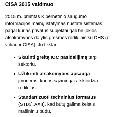
CISA 2015 vaidmuo
2015 m. priimtas Kibernetinio saugumo
informacijos mainų įstatymas nustatė sistemas,
pagal kurias privatūs subjektai gali be jokios
atsakomybės dalytis grėsmės rodikliais su DHS (o
vėliau ir CISA). Jo tikslai:
Skatinti greitą IOC pasidalijimą
tarp
sektorių.
Užtikrinti atsakomybės apsaugą
įmonėms, kurios sąžiningai atskleidžia
rodiklius.
Standartizuoti techninius formatus
(STIX/TAXII), kad būtų galima keistis
mašininiu būdu.