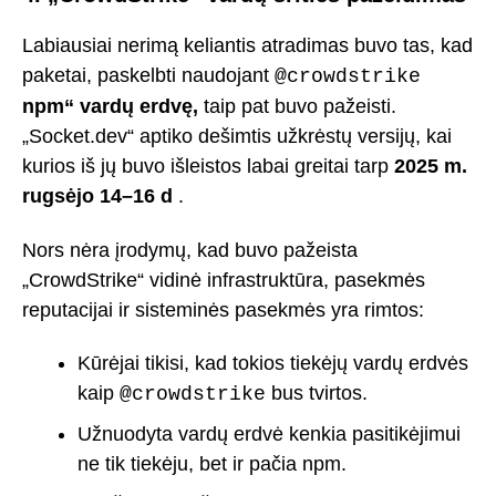
Labiausiai nerimą keliantis atradimas buvo tas, kad
paketai, paskelbti naudojant
@crowdstrike
npm“ vardų erdvę,
taip pat buvo pažeisti.
„Socket.dev“ aptiko dešimtis užkrėstų versijų, kai
kurios iš jų buvo išleistos labai greitai tarp
2025 m.
rugsėjo 14–16 d
.
Nors nėra įrodymų, kad buvo pažeista
„CrowdStrike“ vidinė infrastruktūra, pasekmės
reputacijai ir sisteminės pasekmės yra rimtos:
Kūrėjai tikisi, kad tokios tiekėjų vardų erdvės
kaip
bus tvirtos.
@crowdstrike
Užnuodyta vardų erdvė kenkia pasitikėjimui
ne tik tiekėju, bet ir pačia npm.