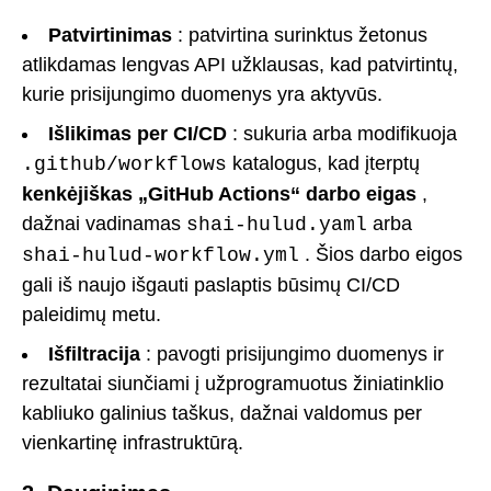
Patvirtinimas
: patvirtina surinktus žetonus
atlikdamas lengvas API užklausas, kad patvirtintų,
kurie prisijungimo duomenys yra aktyvūs.
Išlikimas per CI/CD
: sukuria arba modifikuoja
katalogus, kad įterptų
.github/workflows
kenkėjiškas „GitHub Actions“ darbo eigas
,
dažnai vadinamas
arba
shai-hulud.yaml
. Šios darbo eigos
shai-hulud-workflow.yml
gali iš naujo išgauti paslaptis būsimų CI/CD
paleidimų metu.
Išfiltracija
: pavogti prisijungimo duomenys ir
rezultatai siunčiami į užprogramuotus žiniatinklio
kabliuko galinius taškus, dažnai valdomus per
vienkartinę infrastruktūrą.