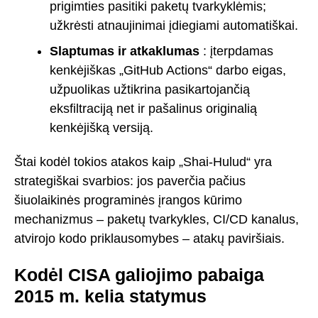
prigimties pasitiki paketų tvarkyklėmis;
užkrėsti atnaujinimai įdiegiami automatiškai.
Slaptumas ir atkaklumas
: įterpdamas
kenkėjiškas „GitHub Actions“ darbo eigas,
užpuolikas užtikrina pasikartojančią
eksfiltraciją net ir pašalinus originalią
kenkėjišką versiją.
Štai kodėl tokios atakos kaip „Shai-Hulud“ yra
strategiškai svarbios: jos paverčia pačius
šiuolaikinės programinės įrangos kūrimo
mechanizmus – paketų tvarkykles, CI/CD kanalus,
atvirojo kodo priklausomybes – atakų paviršiais.
Kodėl CISA galiojimo pabaiga
2015 m. kelia statymus