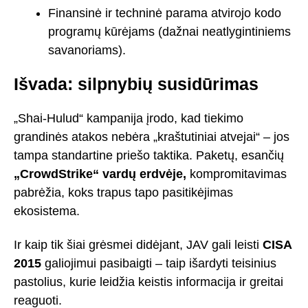
Finansinė ir techninė parama atvirojo kodo
programų kūrėjams (dažnai neatlygintiniems
savanoriams).
Išvada: silpnybių susidūrimas
„Shai-Hulud“ kampanija įrodo, kad tiekimo
grandinės atakos nebėra „kraštutiniai atvejai“ – jos
tampa standartine priešo taktika. Paketų, esančių
„CrowdStrike“ vardų erdvėje,
kompromitavimas
pabrėžia, koks trapus tapo pasitikėjimas
ekosistema.
Ir kaip tik šiai grėsmei didėjant, JAV gali leisti
CISA
2015
galiojimui pasibaigti – taip išardyti teisinius
pastolius, kurie leidžia keistis informacija ir greitai
reaguoti.