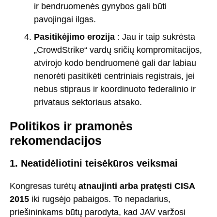
ir bendruomenės gynybos gali būti
pavojingai ilgas.
Pasitikėjimo erozija
: Jau ir taip sukrėsta
„CrowdStrike“ vardų sričių kompromitacijos,
atvirojo kodo bendruomenė gali dar labiau
nenorėti pasitikėti centriniais registrais, jei
nebus stipraus ir koordinuoto federalinio ir
privataus sektoriaus atsako.
Politikos ir pramonės
rekomendacijos
1. Neatidėliotini teisėkūros veiksmai
Kongresas turėtų
atnaujinti arba pratęsti CISA
2015
iki rugsėjo pabaigos. To nepadarius,
priešininkams būtų parodyta, kad JAV varžosi