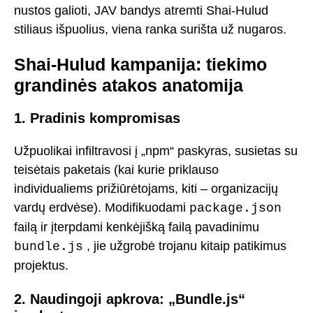
nustos galioti, JAV bandys atremti Shai-Hulud
stiliaus išpuolius, viena ranka surišta už nugaros.
Shai-Hulud kampanija: tiekimo
grandinės atakos anatomija
1. Pradinis kompromisas
Užpuolikai infiltravosi į „npm“ paskyras, susietas su
teisėtais paketais (kai kurie priklauso
individualiems prižiūrėtojams, kiti – organizacijų
vardų erdvėse). Modifikuodami
package.json
failą ir įterpdami kenkėjišką failą pavadinimu
, jie užgrobė trojanu kitaip patikimus
bundle.js
projektus.
2. Naudingoji apkrova: „Bundle.js“