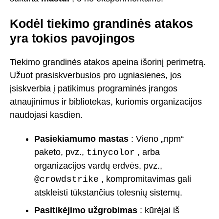
Kodėl tiekimo grandinės atakos
yra tokios pavojingos
Tiekimo grandinės atakos apeina išorinį perimetrą.
Užuot prasiskverbusios pro ugniasienes, jos
įsiskverbia į patikimus programinės įrangos
atnaujinimus ir bibliotekas, kuriomis organizacijos
naudojasi kasdien.
Pasiekiamumo mastas
: Vieno „npm“
paketo, pvz.,
, arba
tinycolor
organizacijos vardų erdvės, pvz.,
, kompromitavimas gali
@crowdstrike
atskleisti tūkstančius tolesnių sistemų.
Pasitikėjimo užgrobimas
: kūrėjai iš