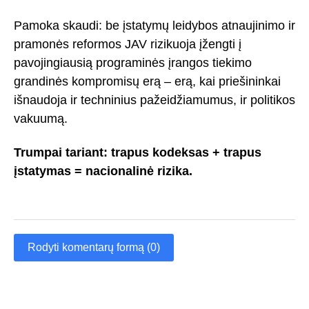
Pamoka skaudi: be įstatymų leidybos atnaujinimo ir
pramonės reformos JAV rizikuoja įžengti į
pavojingiausią programinės įrangos tiekimo
grandinės kompromisų erą – erą, kai priešininkai
išnaudoja ir techninius pažeidžiamumus, ir politikos
vakuumą.
Trumpai tariant: trapus kodeksas + trapus
įstatymas = nacionalinė rizika.
Rodyti komentarų formą (0)