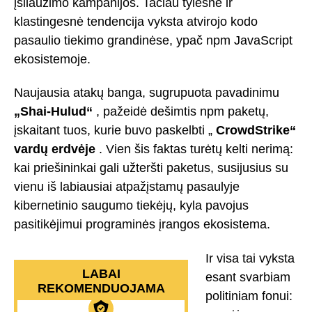
įsilaužimo kampanijos. Tačiau tylesnė ir
klastingesnė tendencija vyksta atvirojo kodo
pasaulio tiekimo grandinėse, ypač npm JavaScript
ekosistemoje.
Naujausia atakų banga, sugrupuota pavadinimu
„Shai-Hulud“
, pažeidė dešimtis npm paketų,
įskaitant tuos, kurie buvo paskelbti „
CrowdStrike“
vardų erdvėje
. Vien šis faktas turėtų kelti nerimą:
kai priešininkai gali užteršti paketus, susijusius su
vienu iš labiausiai atpažįstamų pasaulyje
kibernetinio saugumo tiekėjų, kyla pavojus
pasitikėjimui programinės įrangos ekosistema.
Ir visa tai vyksta
LABAI
esant svarbiam
REKOMENDUOJAMA
politiniam fonui: