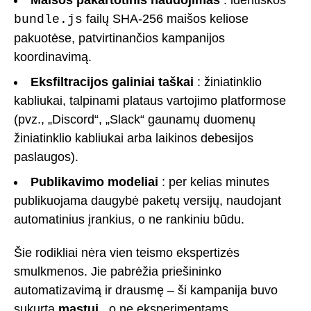
failų SHA-256 maišos keliose
bundle.js
pakuotėse, patvirtinančios kampanijos
koordinavimą.
Eksfiltracijos galiniai taškai
: žiniatinklio
kabliukai, talpinami plataus vartojimo platformose
(pvz., „Discord“, „Slack“ gaunamų duomenų
žiniatinklio kabliukai arba laikinos debesijos
paslaugos).
Publikavimo modeliai
: per kelias minutes
publikuojama daugybė paketų versijų, naudojant
automatinius įrankius, o ne rankiniu būdu.
Šie rodikliai nėra vien teismo ekspertizės
smulkmenos. Jie pabrėžia priešininko
automatizavimą ir drausmę – ši kampanija buvo
sukurta
mastui
, o ne eksperimentams.