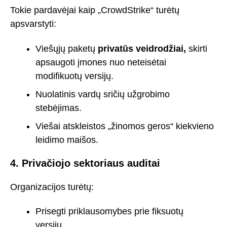
Tokie pardavėjai kaip „CrowdStrike“ turėtų
apsvarstyti:
Viešųjų paketų
privatūs veidrodžiai,
skirti
apsaugoti įmones nuo neteisėtai
modifikuotų versijų.
Nuolatinis vardų sričių užgrobimo
stebėjimas.
Viešai atskleistos „žinomos geros“ kiekvieno
leidimo maišos.
4. Privačiojo sektoriaus auditai
Organizacijos turėtų:
Prisegti priklausomybes prie fiksuotų
versijų.