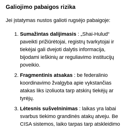
Galiojimo pabaigos rizika
Jei įstatymas nustos galioti rugsėjo pabaigoje:
Sumažintas dalijimasis
: „Shai-Hulud“
paveikti prižiūrėtojai, registrų tvarkytojai ir
tiekėjai gali dvejoti dalytis informacija,
bijodami ieškinių ar reguliavimo institucijų
poveikio.
Fragmentinis atsakas
: be federalinio
koordinavimo žvalgyba apie vykstančias
atakas liks izoliuota tarp atskirų tiekėjų ar
tyrėjų.
Lėtesnis sušvelninimas
: laikas yra labai
svarbus tiekimo grandinės atakų atveju. Be
CISA sistemos, laiko tarpas tarp atskleidimo