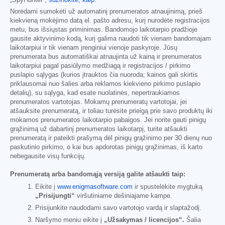
„SpyHunter“,
sužinokite, kaip
.
Norėdami sumokėti už automatinį prenumeratos atnaujinimą, prieš
kiekvieną mokėjimo datą el. pašto adresu, kurį nurodėte registracijos
metu, bus išsiųstas priminimas. Bandomojo laikotarpio pradžioje
gausite aktyvinimo kodą, kurį galima naudoti tik vienam bandomajam
laikotarpiui ir tik vienam įrenginiui vienoje paskyroje. Jūsų
prenumerata bus automatiškai atnaujinta už kainą ir prenumeratos
laikotarpiui pagal pasiūlymo medžiagą ir registracijos / pirkimo
puslapio sąlygas (kurios įtrauktos čia nuoroda; kainos gali skirtis
priklausomai nuo šalies arba reklamos kiekvieno pirkimo puslapio
detalių), su sąlyga, kad esate nuolatinės, nepertraukiamos
prenumeratos vartotojas. Mokamų prenumeratų vartotojai, jei
atšauksite prenumeratą, ir toliau turėsite prieigą prie savo produktų iki
mokamos prenumeratos laikotarpio pabaigos. Jei norite gauti pinigų
grąžinimą už dabartinį prenumeratos laikotarpį, turite atšaukti
prenumeratą ir pateikti prašymą dėl pinigų grąžinimo per 30 dienų nuo
paskutinio pirkimo, o kai bus apdorotas pinigų grąžinimas, iš karto
nebegausite visų funkcijų.
Prenumeratą arba bandomąją versiją galite atšaukti taip:
Eikite į
www.enigmasoftware.com
ir spustelėkite mygtuką
„Prisijungti“
viršutiniame dešiniajame kampe.
Prisijunkite naudodami savo vartotojo vardą ir slaptažodį.
Naršymo meniu eikite į
„Užsakymas / licencijos“.
Šalia