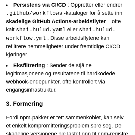
Persistens via CI/CD
: Oppretter eller endrer
-kataloger for å sette inn
.github/workflows
skadelige GitHub Actions-arbeidsflyter
– ofte
kalt
eller
shai-hulud.yaml
shai-hulud-
. Disse arbeidsflytene kan
workflow.yml
refiltrere hemmeligheter under fremtidige CI/CD-
kjøringer.
Eksfiltrering
: Sender de stjålne
legitimasjonene og resultatene til hardkodede
webhook-endepunkter, ofte kontrollert via
engangsinfrastruktur.
3. Formering
Fordi npm-pakker er tett sammenkoblet, kan selv
et enkelt kompromitteringsproblem spre seg. De
skadelige versjonene ble lastet opp til npm-registre