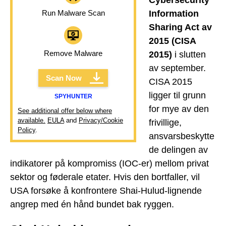
Run Malware Scan
Information
Sharing Act av
2015 (CISA
Remove Malware
2015)
i slutten
av september.
Scan Now
CISA 2015
ligger til grunn
SPYHUNTER
for mye av den
See additional offer below where
available.
EULA
and
Privacy/Cookie
frivillige,
Policy
.
ansvarsbeskytte
de delingen av
indikatorer på kompromiss (IOC-er) mellom privat
sektor og føderale etater. Hvis den bortfaller, vil
USA forsøke å konfrontere Shai-Hulud-lignende
angrep med én hånd bundet bak ryggen.