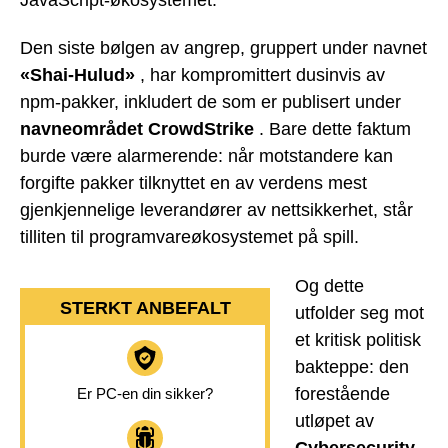
Den siste bølgen av angrep, gruppert under navnet
«Shai-Hulud»
, har kompromittert dusinvis av
npm-pakker, inkludert de som er publisert under
navneområdet CrowdStrike
. Bare dette faktum
burde være alarmerende: når motstandere kan
forgifte pakker tilknyttet en av verdens mest
gjenkjennelige leverandører av nettsikkerhet, står
tilliten til programvareøkosystemet på spill.
Og dette
STERKT ANBEFALT
utfolder seg mot
et kritisk politisk
bakteppe: den
forestående
Er PC-en din sikker?
utløpet av
Cybersecurity