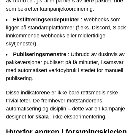
av
-filer på tvers av flere pakker, noe
bundle.js
som bekrefter kampanjekoordinering.
Eksfiltreringsendepunkter
: Webhooks som
ligger på standardplattformer (f.eks. Discord, Slack
innkommende webhooks eller midlertidige
skytjenester).
Publiseringsmønstre
: Utbrudd av dusinvis av
pakkeversjoner publisert på få minutter, i samsvar
med automatisert verktøybruk i stedet for manuell
publisering.
Disse indikatorene er ikke bare rettsmedisinske
trivialiteter. De fremhever motstanderens
automatisering og disiplin – dette var en kampanje
designet for
skala
, ikke eksperimentering.
Hvorfor angrep i forsyningskjeden