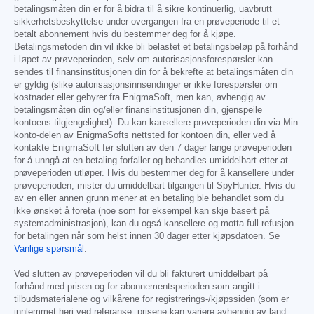
betalingsmåten din er for å bidra til å sikre kontinuerlig, uavbrutt
sikkerhetsbeskyttelse under overgangen fra en prøveperiode til et
betalt abonnement hvis du bestemmer deg for å kjøpe.
Betalingsmetoden din vil ikke bli belastet et betalingsbeløp på forhånd
i løpet av prøveperioden, selv om autorisasjonsforespørsler kan
sendes til finansinstitusjonen din for å bekrefte at betalingsmåten din
er gyldig (slike autorisasjonsinnsendinger er ikke forespørsler om
kostnader eller gebyrer fra EnigmaSoft, men kan, avhengig av
betalingsmåten din og/eller finansinstitusjonen din, gjenspeile
kontoens tilgjengelighet). Du kan kansellere prøveperioden din via Min
konto-delen av EnigmaSofts nettsted for kontoen din, eller ved å
kontakte EnigmaSoft før slutten av den 7 dager lange prøveperioden
for å unngå at en betaling forfaller og behandles umiddelbart etter at
prøveperioden utløper. Hvis du bestemmer deg for å kansellere under
prøveperioden, mister du umiddelbart tilgangen til SpyHunter. Hvis du
av en eller annen grunn mener at en betaling ble behandlet som du
ikke ønsket å foreta (noe som for eksempel kan skje basert på
systemadministrasjon), kan du også kansellere og motta full refusjon
for betalingen når som helst innen 30 dager etter kjøpsdatoen. Se
Vanlige spørsmål
.
Ved slutten av prøveperioden vil du bli fakturert umiddelbart på
forhånd med prisen og for abonnementsperioden som angitt i
tilbudsmaterialene og vilkårene for registrerings-/kjøpssiden (som er
innlemmet heri ved referanse; prisene kan variere avhengig av land