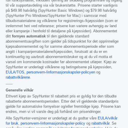
full funksjonalitet, inkludert fjerning av skadelig programvare og tilgang
til vår supportavdeling via vår brukerstøtte. Prisene starter vanligvis
på
$49.98
halvårlig (SpyHunter Basic Windows) og
$79.98
halvårlig
(SpyHunter Pro Windows/SpyHunter for Mac) i samsvar med
tilbudsmaterialene og vilkårene for registrerings-/kjøpssiden (som er
innlemmet heri ved referanse; prisene kan variere avhengig av land
eller kampanje i henhold til detaljene på kjøpssiden). Abonnementet
ditt
fornyes automatisk
til den gjeldende standard
abonnementsavgiften som gjelder på tidspunktet for det opprinnelige
kjøpsabonnementet og for samme abonnementsperiode eller som
angitt i kampanjematerialene/kjøpssiden, forutsatt at du er en
kontinuerlig og uavbrutt abonnementsbruker og at du vil motta et
varsel om kommende kostnader før abonnementet utløper. Kjøp av
SpyHunter er underlagt vilkårene og betingelsene på kjøpssiden,
EULA/TOS
,
personvern-/informasjonskapsler-policyen
og
rabattvilkårene
.
------
Generelle vilkår
Ethvert kjøp av SpyHunter til rabattert pris er gyldig for den tilbudte
rabatterte abonnementsperioden. Etter det vil gjeldende standardpris
gjelde for automatiske fornyelser og/eller fremtidige kjøp. Prisene kan
endres, men vi vil varsle deg på forhånd om prisendringer.
Alle SpyHunter-versjoner er underlagt at du godtar våre
EULA/vilkår
for bruk
,
personvern-/informasjonskapsler-policy
og
rabattvilkår
. Se