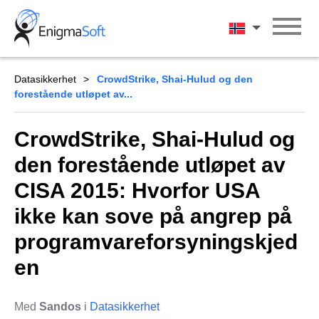
Skip
to
Norsk
content
Datasikkerhet
CrowdStrike, Shai-Hulud og den
forestående utløpet av...
CrowdStrike, Shai-Hulud og
den forestående utløpet av
CISA 2015: Hvorfor USA
ikke kan sove på angrep på
programvareforsyningskjed
en
Med
Sandos
i
Datasikkerhet