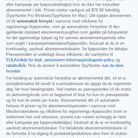
eller kampanje per kjøpssidedetaljer) hvis du ikke har kansellert
abonnementet i tide. Prisen starter vanligvis på
$79.98
halvårlig
(SpyHunter Pro Windows/SpyHunter for Mac). Ditt kjøpte abonnement
vil bli
automatisk fornyet
i samsvar med vilkårene for
registrerings-/kjøpssiden, som gir automatiske fornyelser til den
gjeldende standard abonnementsavgiften som gjelder på tidspunktet
for det opprinnelige kjøpet og for samme abonnementsperiode eller
som angitt i kampanjematerialene/kjøpssiden, forutsatt at du er en
kontinuerlig, uavbrutt abonnementsbruker. Se kjøpssiden for detaljer.
Prøveperioden er underlagt disse vilkårene, din samtykke til
EULA/vilkår for bruk
,
personvern-/informasjonskapsler-policy
og
rabattvilkår
. Hvis du ønsker å avinstallere SpyHunter,
kan du lære
hvordan
.
For betaling av automatisk fornyelse av abonnementet ditt, vil en e-
postpåminnelse bli sendt til e-postadressen du oppga da du registrerte
deg, før hver betalingsdato. Ved starten av prøveperioden vil du motta
en aktiveringskode som er begrenset til bruk for kun én prøveperiode
og for kun én enhet per konto. Abonnementet ditt vil automatisk
fornyes til prisen og for abonnementsperioden i samsvar med
tilbudsmaterialene og vilkårene for registrerings-/kjøpssiden (som er
innlemmet heri ved referanse; prisene kan variere avhengig av land
eller kampanje per kjøpssidedetaljer), forutsatt at du er en kontinuerlig,
uavbrutt abonnementsbruker. For betalende abonnementsbrukere vil
du fortsette å ha tilgang til produktet/produktene dine frem til slutten