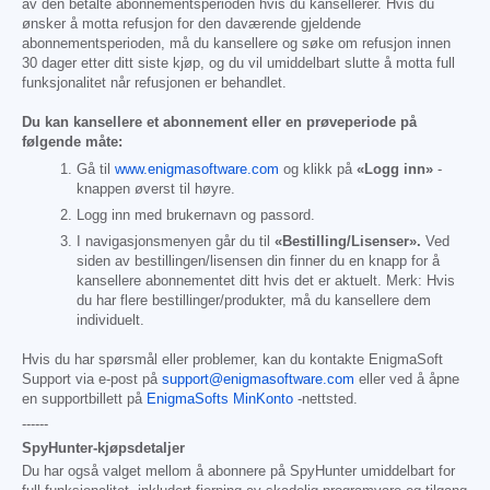
av den betalte abonnementsperioden hvis du kansellerer. Hvis du
ønsker å motta refusjon for den daværende gjeldende
abonnementsperioden, må du kansellere og søke om refusjon innen
30 dager etter ditt siste kjøp, og du vil umiddelbart slutte å motta full
funksjonalitet når refusjonen er behandlet.
Du kan kansellere et abonnement eller en prøveperiode på
følgende måte:
Gå til
www.enigmasoftware.com
og klikk på
«Logg inn»
-
knappen øverst til høyre.
Logg inn med brukernavn og passord.
I navigasjonsmenyen går du til
«Bestilling/Lisenser».
Ved
siden av bestillingen/lisensen din finner du en knapp for å
kansellere abonnementet ditt hvis det er aktuelt. Merk: Hvis
du har flere bestillinger/produkter, må du kansellere dem
individuelt.
Hvis du har spørsmål eller problemer, kan du kontakte EnigmaSoft
Support via e-post på
support@enigmasoftware.com
eller ved å åpne
en supportbillett på
EnigmaSofts MinKonto
-nettsted.
------
SpyHunter-kjøpsdetaljer
Du har også valget mellom å abonnere på SpyHunter umiddelbart for