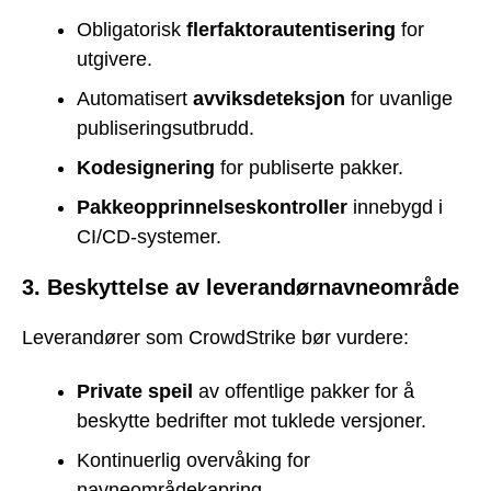
Obligatorisk
flerfaktorautentisering
for
utgivere.
Automatisert
avviksdeteksjon
for uvanlige
publiseringsutbrudd.
Kodesignering
for publiserte pakker.
Pakkeopprinnelseskontroller
innebygd i
CI/CD-systemer.
3. Beskyttelse av leverandørnavneområde
Leverandører som CrowdStrike bør vurdere:
Private speil
av offentlige pakker for å
beskytte bedrifter mot tuklede versjoner.
Kontinuerlig overvåking for
navneområdekapring.