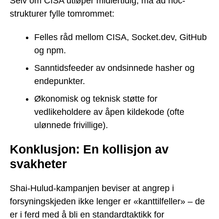
Selv om CISA utløper midlertidig, må ad hoc-
strukturer fylle tomrommet:
Felles råd mellom CISA, Socket.dev, GitHub
og npm.
Sanntidsfeeder av ondsinnede hasher og
endepunkter.
Økonomisk og teknisk støtte for
vedlikeholdere av åpen kildekode (ofte
ulønnede frivillige).
Konklusjon: En kollisjon av
svakheter
Shai-Hulud-kampanjen beviser at angrep i
forsyningskjeden ikke lenger er «kanttilfeller» – de
er i ferd med å bli en standardtaktikk for