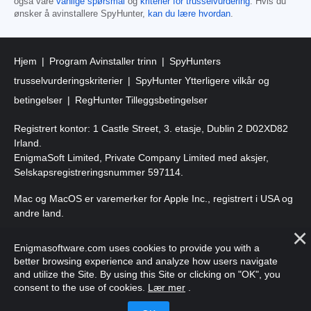
også våre
vanlige spørsmål
og
kriterier for trusselvurdering
. Hvis du
ønsker å avinstallere SpyHunter,
kan du lære hvordan
.
Hjem
Program Avinstaller trinn
SpyHunters
trusselvurderingskriterier
SpyHunter Ytterligere vilkår og
betingelser
RegHunter Tilleggsbetingelser
Registrert kontor: 1 Castle Street, 3. etasje, Dublin 2 D02XD82
Irland.
EnigmaSoft Limited, Private Company Limited med aksjer,
Selskapsregistreringsnummer 597114.
Mac og MacOS er varemerker for Apple Inc., registrert i USA og
andre land.
Copyright 2016-
2025
. EnigmaSoft Ltd. Alle rettigheter
Enigmasoftware.com uses cookies to provide you with a
forbeholdt.
better browsing experience and analyze how users navigate
and utilize the Site. By using this Site or clicking on "OK", you
consent to the use of cookies.
Lær mer
.