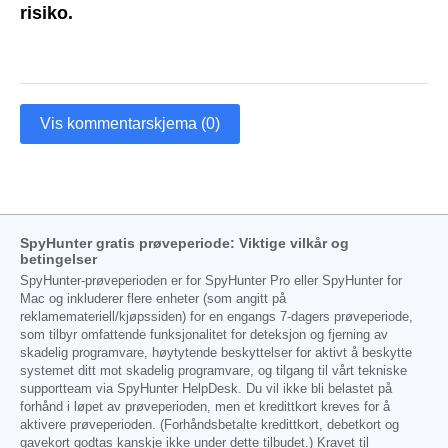
risiko.
Vis kommentarskjema (0)
SpyHunter gratis prøveperiode: Viktige vilkår og
betingelser
SpyHunter-prøveperioden er for SpyHunter Pro eller SpyHunter for
Mac og inkluderer flere enheter (som angitt på
reklamemateriell/kjøpssiden) for en engangs 7-dagers prøveperiode,
som tilbyr omfattende funksjonalitet for deteksjon og fjerning av
skadelig programvare, høytytende beskyttelser for aktivt å beskytte
systemet ditt mot skadelig programvare, og tilgang til vårt tekniske
supportteam via SpyHunter HelpDesk. Du vil ikke bli belastet på
forhånd i løpet av prøveperioden, men et kredittkort kreves for å
aktivere prøveperioden. (Forhåndsbetalte kredittkort, debetkort og
gavekort godtas kanskje ikke under dette tilbudet.) Kravet til