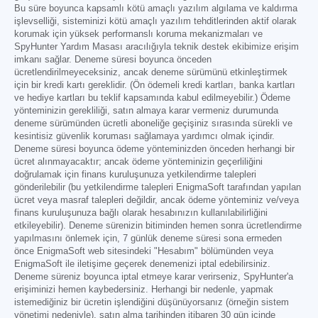
Bu süre boyunca kapsamlı kötü amaçlı yazılım algılama ve kaldırma
işlevselliği, sisteminizi kötü amaçlı yazılım tehditlerinden aktif olarak
korumak için yüksek performanslı koruma mekanizmaları ve
SpyHunter Yardım Masası aracılığıyla teknik destek ekibimize erişim
imkanı sağlar. Deneme süresi boyunca önceden
ücretlendirilmeyeceksiniz, ancak deneme sürümünü etkinleştirmek
için bir kredi kartı gereklidir. (Ön ödemeli kredi kartları, banka kartları
ve hediye kartları bu teklif kapsamında kabul edilmeyebilir.) Ödeme
yönteminizin gerekliliği, satın almaya karar vermeniz durumunda
deneme sürümünden ücretli aboneliğe geçişiniz sırasında sürekli ve
kesintisiz güvenlik koruması sağlamaya yardımcı olmak içindir.
Deneme süresi boyunca ödeme yönteminizden önceden herhangi bir
ücret alınmayacaktır; ancak ödeme yönteminizin geçerliliğini
doğrulamak için finans kuruluşunuza yetkilendirme talepleri
gönderilebilir (bu yetkilendirme talepleri EnigmaSoft tarafından yapılan
ücret veya masraf talepleri değildir, ancak ödeme yönteminiz ve/veya
finans kuruluşunuza bağlı olarak hesabınızın kullanılabilirliğini
etkileyebilir). Deneme sürenizin bitiminden hemen sonra ücretlendirme
yapılmasını önlemek için, 7 günlük deneme süresi sona ermeden
önce EnigmaSoft web sitesindeki "Hesabım" bölümünden veya
EnigmaSoft ile iletişime geçerek denemenizi iptal edebilirsiniz.
Deneme süreniz boyunca iptal etmeye karar verirseniz, SpyHunter'a
erişiminizi hemen kaybedersiniz. Herhangi bir nedenle, yapmak
istemediğiniz bir ücretin işlendiğini düşünüyorsanız (örneğin sistem
yönetimi nedeniyle), satın alma tarihinden itibaren 30 gün içinde