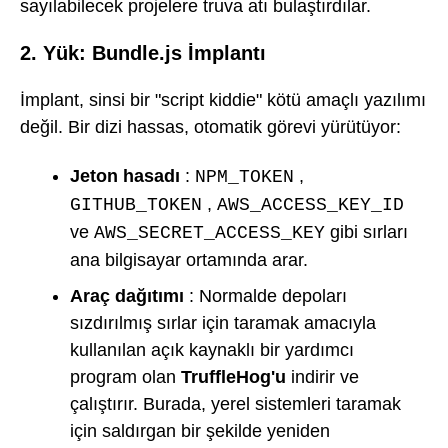
sayılabilecek projelere truva atı bulaştırdılar.
2. Yük: Bundle.js İmplantı
İmplant, sinsi bir "script kiddie" kötü amaçlı yazılımı
değil. Bir dizi hassas, otomatik görevi yürütüyor:
Jeton hasadı
:
,
NPM_TOKEN
,
GITHUB_TOKEN
AWS_ACCESS_KEY_ID
ve
gibi sırları
AWS_SECRET_ACCESS_KEY
ana bilgisayar ortamında arar.
Araç dağıtımı
: Normalde depoları
sızdırılmış sırlar için taramak amacıyla
kullanılan açık kaynaklı bir yardımcı
program olan
TruffleHog'u
indirir ve
çalıştırır. Burada, yerel sistemleri taramak
için saldırgan bir şekilde yeniden