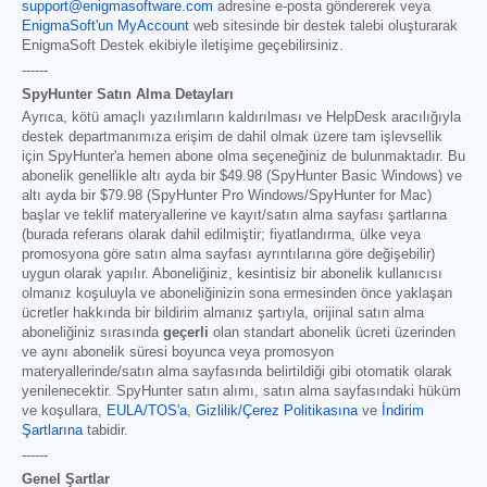
support@enigmasoftware.com
adresine e-posta göndererek veya
EnigmaSoft'un MyAccount
web sitesinde bir destek talebi oluşturarak
EnigmaSoft Destek ekibiyle iletişime geçebilirsiniz.
------
SpyHunter Satın Alma Detayları
Ayrıca, kötü amaçlı yazılımların kaldırılması ve HelpDesk aracılığıyla
destek departmanımıza erişim de dahil olmak üzere tam işlevsellik
için SpyHunter'a hemen abone olma seçeneğiniz de bulunmaktadır. Bu
abonelik genellikle altı ayda bir
$49.98
(SpyHunter Basic Windows) ve
altı ayda bir
$79.98
(SpyHunter Pro Windows/SpyHunter for Mac)
başlar ve teklif materyallerine ve kayıt/satın alma sayfası şartlarına
(burada referans olarak dahil edilmiştir; fiyatlandırma, ülke veya
promosyona göre satın alma sayfası ayrıntılarına göre değişebilir)
uygun olarak yapılır. Aboneliğiniz, kesintisiz bir abonelik kullanıcısı
olmanız koşuluyla ve aboneliğinizin sona ermesinden önce yaklaşan
ücretler hakkında bir bildirim almanız şartıyla, orijinal satın alma
aboneliğiniz sırasında
geçerli
olan standart abonelik ücreti üzerinden
ve aynı abonelik süresi boyunca veya promosyon
materyallerinde/satın alma sayfasında belirtildiği gibi otomatik olarak
yenilenecektir. SpyHunter satın alımı, satın alma sayfasındaki hüküm
ve koşullara,
EULA/TOS'a
,
Gizlilik/Çerez Politikasına
ve
İndirim
Şartlarına
tabidir.
------
Genel Şartlar