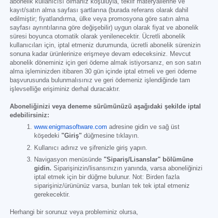
abonelik kullanıcısı olmanız koşuluyla, teklif materyallerine ve
kayıt/satın alma sayfası şartlarına (burada referans olarak dahil
edilmiştir; fiyatlandırma, ülke veya promosyona göre satın alma
sayfası ayrıntılarına göre değişebilir) uygun olarak fiyat ve abonelik
süresi boyunca otomatik olarak yenilenecektir. Ücretli abonelik
kullanıcıları için, iptal etmeniz durumunda, ücretli abonelik sürenizin
sonuna kadar ürünlerinize erişmeye devam edeceksiniz. Mevcut
abonelik döneminiz için geri ödeme almak istiyorsanız, en son satın
alma işleminizden itibaren 30 gün içinde iptal etmeli ve geri ödeme
başvurusunda bulunmalısınız ve geri ödemeniz işlendiğinde tam
işlevselliğe erişiminiz derhal duracaktır.
Aboneliğinizi veya deneme sürümünüzü aşağıdaki şekilde iptal
edebilirsiniz:
www.enigmasoftware.com
adresine gidin ve sağ üst
köşedeki
"Giriş"
düğmesine tıklayın.
Kullanıcı adınız ve şifrenizle giriş yapın.
Navigasyon menüsünde
"Sipariş/Lisanslar" bölümüne
gidin.
Siparişinizin/lisansınızın yanında, varsa aboneliğinizi
iptal etmek için bir düğme bulunur. Not: Birden fazla
siparişiniz/ürününüz varsa, bunları tek tek iptal etmeniz
gerekecektir.
Herhangi bir sorunuz veya probleminiz olursa,