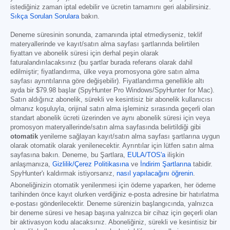
istediğiniz zaman iptal edebilir ve ücretin tamamını geri alabilirsiniz.
Sıkça Sorulan Sorulara
bakın.
Deneme süresinin sonunda, zamanında iptal etmediyseniz, teklif
materyallerinde ve kayıt/satın alma sayfası şartlarında belirtilen
fiyattan ve abonelik süresi için derhal peşin olarak
faturalandırılacaksınız (bu şartlar burada referans olarak dahil
edilmiştir; fiyatlandırma, ülke veya promosyona göre satın alma
sayfası ayrıntılarına göre değişebilir). Fiyatlandırma genellikle altı
ayda bir
$79.98
başlar (SpyHunter Pro Windows/SpyHunter for Mac).
Satın aldığınız abonelik, sürekli ve kesintisiz bir abonelik kullanıcısı
olmanız koşuluyla, orijinal satın alma işleminiz sırasında geçerli olan
standart abonelik ücreti üzerinden ve aynı abonelik süresi için veya
promosyon materyallerinde/satın alma sayfasında belirtildiği gibi
otomatik
yenileme sağlayan kayıt/satın alma sayfası şartlarına uygun
olarak otomatik olarak yenilenecektir. Ayrıntılar için lütfen satın alma
sayfasına bakın. Deneme, bu Şartlara,
EULA/TOS'a
ilişkin
anlaşmanıza,
Gizlilik/Çerez Politikasına
ve
İndirim Şartlarına
tabidir.
SpyHunter'ı kaldırmak istiyorsanız,
nasıl yapılacağını öğrenin
.
Aboneliğinizin otomatik yenilenmesi için ödeme yaparken, her ödeme
tarihinden önce kayıt olurken verdiğiniz e-posta adresine bir hatırlatma
e-postası gönderilecektir. Deneme sürenizin başlangıcında, yalnızca
bir deneme süresi ve hesap başına yalnızca bir cihaz için geçerli olan
bir aktivasyon kodu alacaksınız. Aboneliğiniz, sürekli ve kesintisiz bir