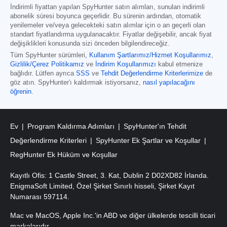
İndirimli fiyattan yapılan SpyHunter satın alımları, sunulan indirimli
abonelik süresi boyunca geçerlidir. Bu sürenin ardından, otomatik
yenilemeler ve/veya gelecekteki satın alımlar için o an geçerli olan
standart fiyatlandırma uygulanacaktır. Fiyatlar değişebilir, ancak fiyat
değişiklikleri konusunda sizi önceden bilgilendireceğiz.
Tüm SpyHunter sürümleri
,
Kullanım Şartlarımız/Hizmet Koşullarımız
,
Gizlilik/Çerez Politikamız
ve
İndirim Koşullarımızı
kabul etmenize
bağlıdır. Lütfen ayrıca
SSS
ve
Tehdit Değerlendirme Kriterlerimize
de
göz atın. SpyHunter'ı kaldırmak istiyorsanız,
nasıl yapılacağını
öğrenin
.
Ev
Program Kaldırma Adımları
SpyHunter'ın Tehdit
Değerlendirme Kriterleri
SpyHunter Ek Şartlar ve Koşullar
RegHunter Ek Hüküm ve Koşullar
Kayıtlı Ofis: 1 Castle Street, 3. Kat, Dublin 2 D02XD82 İrlanda.
EnigmaSoft Limited, Özel Şirket Sınırlı hisseli, Şirket Kayıt
Numarası 597114.
Mac ve MacOS, Apple Inc.'in ABD ve diğer ülkelerde tescilli ticari
markalarıdır.