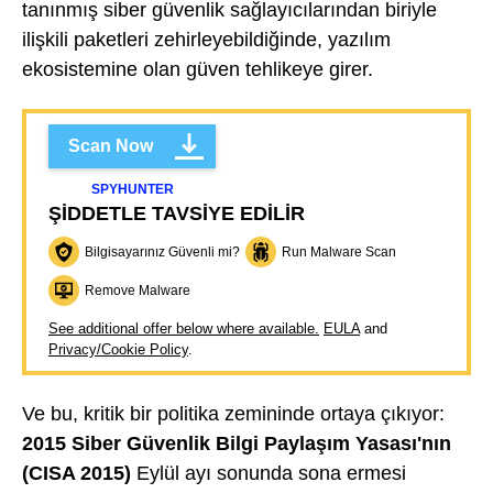
tanınmış siber güvenlik sağlayıcılarından biriyle
ilişkili paketleri zehirleyebildiğinde, yazılım
ekosistemine olan güven tehlikeye girer.
Scan Now
SPYHUNTER
ŞIDDETLE TAVSIYE EDILIR
Bilgisayarınız Güvenli mi?
Run Malware Scan
Remove Malware
See additional offer below where available.
EULA
and
Privacy/Cookie Policy
.
Ve bu, kritik bir politika zemininde ortaya çıkıyor:
2015 Siber Güvenlik Bilgi Paylaşım Yasası'nın
(CISA 2015)
Eylül ayı sonunda sona ermesi