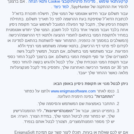
קרקע/תנאי שימוש
,
מדיניות פרטיות/קובצי Cookie
ותנאי הנחה
. אם ברצונך
להסיר את ההתקנה של SpyHunter,
למד כיצד
.
עבור תשלום עבור חידוש אוטומטי של המנוי שלך, תישלח תזכורת בדוא"ל
לכתובת הדוא"ל שסיפקת בעת ההרשמה לפני כל תאריך תשלום. בתחילת
תקופת הניסיון שלך, תקבל קוד הפעלה המוגבל לשימוש עבור תקופת ניסיון
אחת בלבד ועבור מכשיר אחד בלבד לכל חשבון. המנוי שלך יחודש אוטומטית
במחיר ולתקופת המנוי בהתאם לחומרי ההצעה ולתנאי דף ההרשמה/רכישה
(המשולבים במסמך זה כהפניה; התמחור עשוי להשתנות בהתאם למדינה או
לקידום לפי פרטי דף הרכישה), בתנאי שאתה משתמש מנוי רציף וללא
הפרעות. עבור משתמשי מנוי בתשלום, אם תבטל, תמשיך לקבל גישה
למוצר/ים שלך עד סוף תקופת המנוי בתשלום. אם ברצונך לקבל החזר כספי
עבור תקופת המנוי הנוכחית שלך, עליך לבטל ולהגיש בקשה להחזר כספי
תוך 30 יום ממועד הרכישה האחרונה שלך, ותפסיק מיד לקבל פונקציונליות
מלאה כאשר ההחזר שלך יעובד.
ניתן לבטל מנוי או תקופת ניסיון באופן הבא:
כנסו לאתר
www.enigmasoftware.com
ולחצו על כפתור
"התחברות"
בפינה הימנית העליונה.
התחבר באמצעות שם המשתמש והסיסמה שלך.
בתפריט הניווט, עבור אל
"הזמנה/רישיונות".
ליד ההזמנה/רישיון
שלך, יש כפתור זמין לביטול המנוי שלך, במידת הצורך. הערה: אם
יש לך מספר הזמנות/מוצרים, תצטרך לבטל אותם בנפרד.
אם יש לכם שאלות או בעיות, תוכלו ליצור קשר עם תמיכת EnigmaSoft