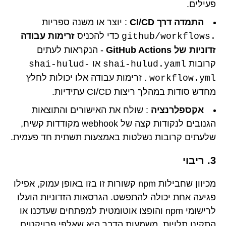
פעילים.
התמדה דרך CI/CD
: יוצר או משנה ספריות
כדי להכניס
זרימות עבודה
.github/workflows
זדוניות של GitHub Actions
- הנקראות לעתים
קרובות
או
shai-hulud-
shai-hulud.yaml
. זרימות עבודה אלו יכולות לחלץ
workflow.yml
מחדש סודות במהלך ריצות CI/CD עתידיות.
אקספלרנציה
: שולח את האישורים והתוצאות
הגנובים לנקודות קצה של webhook מקודדות קשיח,
שלעתים קרובות נשלטות באמצעות תשתית חד פעמית.
3. ריבוי
מכיוון שחבילות npm קשורות זו בזו באופן עמוק, אפילו
פגיעה אחת יכולה להתפשט. הגרסאות הזדוניות הועלו
לרישומי npm והופצו אוטומטית למפתחים שעדכנו או
התקינו תלויות. משמעות הדבר היא שאלפי פרויקטים