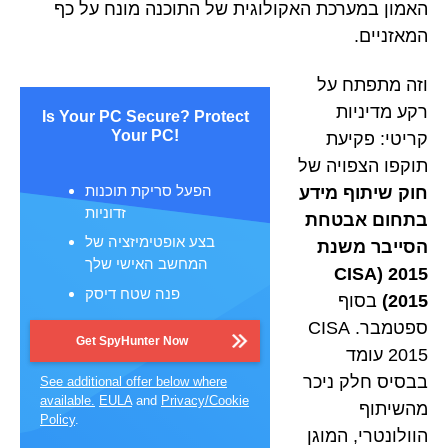
האמון במערכת האקולוגית של התוכנה מונח על כף
המאזניים.
וזה מתפתח על
רקע מדיניות
Is Your PC Secure? Protect
Your PC!
קריטי: פקיעת
תוקפו הצפויה של
הפעל סריקת תוכנות
חוק שיתוף מידע
זדוניות
בתחום אבטחת
בצע אופטימיזציה של
הסייבר משנת
המחשב האישי שלך
2015 (CISA
פנה שטח דיסק
2015)
בסוף
ספטמבר. CISA
Get SpyHunter Now
2015 עומד
בבסיס חלק ניכר
See additional offer below where
available.
EULA
and
Privacy/Cookie
מהשיתוף
Policy
.
הוולונטרי, המוגן