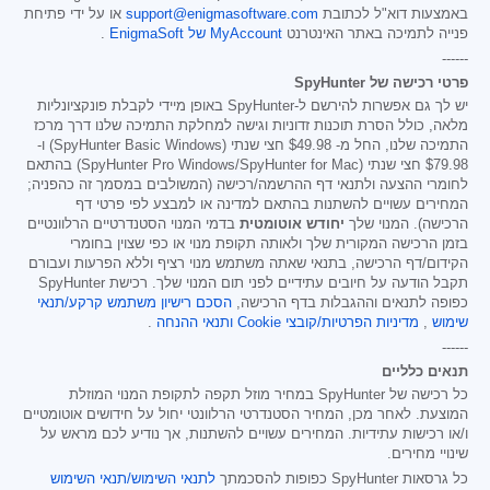
באמצעות דוא"ל לכתובת
support@enigmasoftware.com
או על ידי פתיחת
פנייה לתמיכה באתר האינטרנט
MyAccount של EnigmaSoft
.
------
פרטי רכישה של SpyHunter
יש לך גם אפשרות להירשם ל-SpyHunter באופן מיידי לקבלת פונקציונליות
מלאה, כולל הסרת תוכנות זדוניות וגישה למחלקת התמיכה שלנו דרך מרכז
התמיכה שלנו, החל מ-
$49.98
חצי שנתי (SpyHunter Basic Windows) ו-
$79.98
חצי שנתי (SpyHunter Pro Windows/SpyHunter for Mac) בהתאם
לחומרי ההצעה ולתנאי דף ההרשמה/רכישה (המשולבים במסמך זה כהפניה;
המחירים עשויים להשתנות בהתאם למדינה או למבצע לפי פרטי דף
הרכישה). המנוי שלך
יחודש אוטומטית
בדמי המנוי הסטנדרטיים הרלוונטיים
בזמן הרכישה המקורית שלך ולאותה תקופת מנוי או כפי שצוין בחומרי
הקידום/דף הרכישה, בתנאי שאתה משתמש מנוי רציף וללא הפרעות ועבורם
תקבל הודעה על חיובים עתידיים לפני תום המנוי שלך. רכישת SpyHunter
כפופה לתנאים וההגבלות בדף הרכישה,
הסכם רישיון משתמש קרקע/תנאי
שימוש
,
מדיניות הפרטיות/קובצי Cookie
ותנאי ההנחה
.
------
תנאים כלליים
כל רכישה של SpyHunter במחיר מוזל תקפה לתקופת המנוי המוזלת
המוצעת. לאחר מכן, המחיר הסטנדרטי הרלוונטי יחול על חידושים אוטומטיים
ו/או רכישות עתידיות. המחירים עשויים להשתנות, אך נודיע לכם מראש על
שינויי מחירים.
כל גרסאות SpyHunter כפופות להסכמתך
לתנאי השימוש/תנאי השימוש