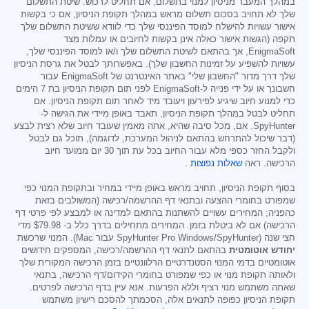
במהלך המעבר מניסיון למנוי בתשלום, אם תחליט לרכוש. שיטת התשלום
שלך לא תחויב בסכום תשלום מראש במהלך תקופת הניסיון, אם כי בקשות
אישור עשויות להישלח למוסד הפיננסי שלך כדי לוודא ששיטת התשלום שלך
תקפה (הגשות אישור כאלה אינן בקשות לחיובים או עמלות מצד
EnigmaSoft, אך בהתאם לשיטת התשלום שלך ו/או למוסד הפיננסי שלך,
עשויות להשפיע על זמינות החשבון שלך). באפשרותך לבטל את גרסת הניסיון
שלך דרך מדור "החשבון שלי" באתר האינטרנט של EnigmaSoft עבור
חשבונך או על ידי פנייה ל-EnigmaSoft לפני תום תקופת הניסיון בת 7 הימים
כדי למנוע חיוב שיגיע לפירעון ויעובד מיד לאחר תום תקופת הניסיון. אם
תחליט לבטל במהלך תקופת הניסיון, תאבד באופן מיידי את הגישה ל-
SpyHunter. אם, מכל סיבה שהיא, אתה מאמין שעובד חיוב שלא רצית לבצע
(דבר שיכול להתרחש בהתאם לניהול המערכת, לדוגמה), תוכל גם לבטל
ולקבל החזר כספי מלא עבור החיוב בכל עת תוך 30 יום ממועד חיוב
הרכישה. ראה
שאלות נפוצות
.
בסוף תקופת הניסיון, תחויב מראש באופן מיידי במחיר ובתקופת המנוי כפי
שמפורט בחומרי ההצעה ובתנאי דף ההרשמה/רכישה (המשולבים בזאת
כהפניה; המחירים עשויים להשתנות בהתאם למדינה או למבצע לפי פרטי דף
הרכישה) אם לא ביטלת בזמן. המחירים מתחילים בדרך כלל ב-
$79.98
מדי
חצי שנה (SpyHunter Pro Windows/SpyHunter עבור Mac). המנוי שרכשת
יחודש אוטומטית
בהתאם לתנאי דף ההרשמה/רכישה, המספקים חידושים
אוטומטיים בדמי המנוי הסטנדרטיים הרלוונטיים בזמן הרכישה המקורית שלך
ולאותה תקופת מנוי או כפי שמפורט בחומרי הקידום/דף הרכישה, בתנאי
שאתה משתמש מנוי רציף וללא הפרעות. אנא עיין בדף הרכישה לפרטים.
תקופת הניסיון כפופה לתנאים אלה, הסכמתך להסכם רישיון משתמש