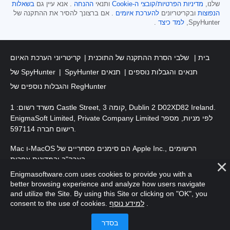
שלנו,
מדיניות הפרטיות/קובצי ה-Cookie
ותנאי
ההנחה
. אנא עיין גם
בשאלות
הנפוצות
ובקריטריונים
להערכת איומים
. אם ברצונך להסיר את ההתקנה של
SpyHunter,
למד כיצד
.
בית
שלבי הסרת ההתקנה של התוכנית
קריטריוני הערכת האיום
SpyHunter תנאים והגבלות נוספים
תנאים
של SpyHunter
והגבלות נוספים של RegHunter
משרד רשום: 1 Castle Street, קומה 3, Dublin 2 D02XD82 Ireland.
EnigmaSoft Limited, Private Company Limited לפי מניות, מספר
רישום חברה 597114.
Mac ו-MacOS הם סימנים מסחריים של Apple Inc., הרשומים
בארה"ב ובמדינות אחרות.
Enigmasoftware.com uses cookies to provide you with a
. EnigmaSoft Ltd. כל הזכויות שמורות.
זכויות יוצרים 2016-
2025
better browsing experience and analyze how users navigate
and utilize the Site. By using this Site or clicking on "OK", you
.
למידע נוסף
consent to the use of cookies.