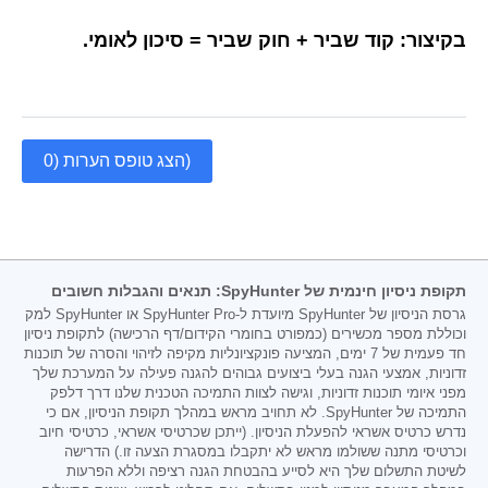
בקיצור: קוד שביר + חוק שביר = סיכון לאומי.
הצג טופס הערות (0)
תקופת ניסיון חינמית של SpyHunter: תנאים והגבלות חשובים
גרסת הניסיון של SpyHunter מיועדת ל-SpyHunter Pro או SpyHunter למק
וכוללת מספר מכשירים (כמפורט בחומרי הקידום/דף הרכישה) לתקופת ניסיון
חד פעמית של 7 ימים, המציעה פונקציונליות מקיפה לזיהוי והסרה של תוכנות
זדוניות, אמצעי הגנה בעלי ביצועים גבוהים להגנה פעילה על המערכת שלך
מפני איומי תוכנות זדוניות, וגישה לצוות התמיכה הטכנית שלנו דרך דלפק
התמיכה של SpyHunter. לא תחויב מראש במהלך תקופת הניסיון, אם כי
נדרש כרטיס אשראי להפעלת הניסיון. (ייתכן שכרטיסי אשראי, כרטיסי חיוב
וכרטיסי מתנה ששולמו מראש לא יתקבלו במסגרת הצעה זו.) הדרישה
לשיטת התשלום שלך היא לסייע בהבטחת הגנה רציפה וללא הפרעות