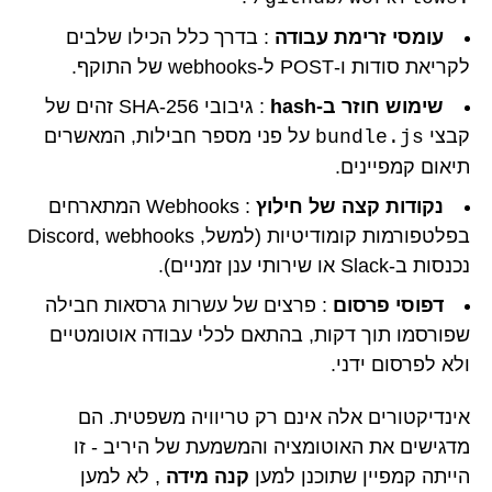
עומסי זרימת עבודה
: בדרך כלל הכילו שלבים
לקריאת סודות ו-POST ל-webhooks של התוקף.
שימוש חוזר ב-hash
: גיבובי SHA-256 זהים של
קבצי
על פני מספר חבילות, המאשרים
bundle.js
תיאום קמפיינים.
נקודות קצה של חילוץ
: Webhooks המתארחים
בפלטפורמות קומודיטיות (למשל, Discord, webhooks
נכנסות ב-Slack או שירותי ענן זמניים).
דפוסי פרסום
: פרצים של עשרות גרסאות חבילה
שפורסמו תוך דקות, בהתאם לכלי עבודה אוטומטיים
ולא לפרסום ידני.
אינדיקטורים אלה אינם רק טריוויה משפטית. הם
מדגישים את האוטומציה והמשמעת של היריב - זו
הייתה קמפיין שתוכנן למען
קנה מידה
, לא למען