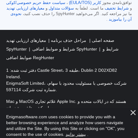
توافق‌نامه‌ی مجوز
کاربر (EULA/TOS)
،
سیاست حفظ حریم خصوصی/کوکی
و
شرایط تخفیف
ما است. لطفاً به
سؤالات متداول
و
معیارهای ارزیابی تهدید
ما نیز مراجعه کنید. اگر می‌خواهید SpyHunter را حذف نصب کنید،
نحوه‌ی
آن را بیاموزید
.
صفحه اصلی
مراحل حذف برنامه
معیارهای ارزیابی تهدید
شرایط و
شرایط و ضوابط اضافی SpyHunter
SpyHunter
ضوابط اضافی RegHunter
دفتر ثبت شده: 1 Castle Street، طبقه 3، Dublin 2 D02XD82
Ireland.
EnigmaSoft Limited، شرکت خصوصی با مسئولیت محدود با سهام،
شماره ثبت شرکت 597114.
Mac و MacOS علائم تجاری Apple Inc. هستند که در ایالات متحده و
سایر کشورها ثبت شده اند.
Enigmasoftware.com uses cookies to provide you with a
. EnigmaSoft Ltd. کلیه حقوق محفوظ است.
حق چاپ 2016-
2025
better browsing experience and analyze how users navigate
and utilize the Site. By using this Site or clicking on "OK", you
.
بیشتر بدانید
consent to the use of cookies.