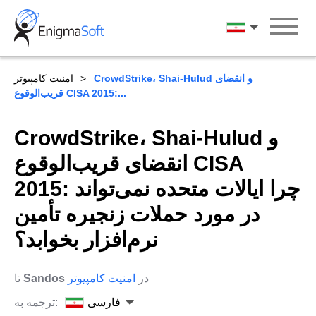
Skip
to
فارسی
content
CrowdStrike، Shai-Hulud و انقضای
امنیت کامپیوتر
قریب‌الوقوع CISA 2015:...
CrowdStrike، Shai-Hulud و
انقضای قریب‌الوقوع CISA
2015: چرا ایالات متحده نمی‌تواند
در مورد حملات زنجیره تأمین
نرم‌افزار بخوابد؟
در
امنیت کامپیوتر
Sandos
تا
فارسی
ترجمه به: