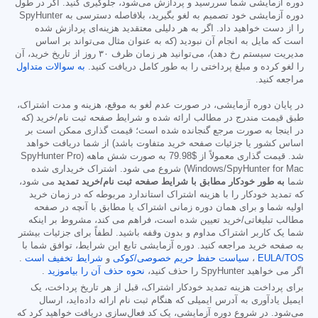
دوره آزمایشی شما سررسید و پردازش می‌شود، جلوگیری کنید. اگر در طول
دوره آزمایشی خود تصمیم به لغو بگیرید، بلافاصله دسترسی به SpyHunter
را از دست خواهید داد. اگر به هر دلیلی معتقدید هزینه‌ای پردازش شده
است که مایل به انجام آن نبودید (که به عنوان مثال می‌تواند بر اساس
مدیریت سیستم رخ دهد)، می‌توانید هر زمان ظرف ۳۰ روز از تاریخ خرید، آن
را لغو کرده و مبلغ پرداختی را به طور کامل دریافت کنید.
به سوالات متداول
مراجعه کنید.
در پایان دوره آزمایشی، در صورت عدم لغو به موقع، هزینه و مدت اشتراک،
طبق قیمت مندرج در مطالب ارائه شده و شرایط صفحه ثبت نام/خرید (که
در اینجا به صورت مرجع گنجانده شده است؛ قیمت گذاری ممکن است بر
اساس کشور یا جزئیات صفحه خرید متفاوت باشد) از شما دریافت خواهد
شد. قیمت گذاری معمولاً از
$79.98
به صورت شش ماهه (SpyHunter Pro
Windows/SpyHunter for Mac) شروع می شود. اشتراک خریداری شده
شما
به طور خودکار مطابق با شرایط صفحه ثبت نام/خرید تمدید
می شود،
که تمدید خودکار را با هزینه اشتراک استاندارد مربوطه که در زمان خرید
اولیه شما و برای همان دوره زمانی اشتراک یا مطابق با آنچه در صفحه
مطالب تبلیغاتی/خرید تعیین شده است، فراهم می کند، مشروط بر اینکه
شما یک کاربر اشتراک مداوم و بدون وقفه باشید. لطفاً برای جزئیات بیشتر
به صفحه خرید مراجعه کنید. دوره آزمایشی تابع این شرایط، توافق شما با
EULA/TOS
،
سیاست حفظ حریم خصوصی/کوکی
و
شرایط تخفیف است
.
اگر می خواهید SpyHunter را حذف کنید،
نحوه حذف آن را بیاموزید
.
برای پرداخت هزینه تمدید خودکار اشتراک، قبل از هر تاریخ پرداخت، یک
ایمیل یادآوری به آدرس ایمیلی که هنگام ثبت نام ارائه داده‌اید، ارسال
می‌شود. در شروع دوره آزمایشی، یک کد فعال‌سازی دریافت خواهید کرد که