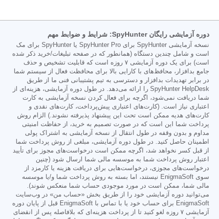
دوره آزمایشی رایگان SpyHunter: شرایط و ضوابط مهم
نسخه آزمایشی SpyHunter برای SpyHunter Pro یا SpyHunter برای مک
است و شامل چندین دستگاه (همانطور که در صفحه تبلیغات/خرید ذکر شده
است) برای یک دوره آزمایشی ۷ روزه است که قابلیت تشخیص و حذف
جامع بدافزار، محافظ‌های با کارایی بالا برای محافظت فعال از سیستم شما
در برابر تهدیدات بدافزار و دسترسی به تیم پشتیبانی فنی ما از طریق
SpyHunter HelpDesk را ارائه می‌دهد. در طول دوره آزمایشی، هزینه‌ای از
شما دریافت نمی‌شود، اگرچه برای فعال کردن نسخه آزمایشی به کارت
اعتباری نیاز است. (کارت‌های اعتباری پیش‌پرداخت، کارت‌های نقدی و
کارت‌های هدیه ممکن است تحت این پیشنهاد پذیرفته نشوند.) الزام روش
پرداخت شما این است که در صورت تصمیم به خرید، از حفاظت امنیتی
مداوم و بدون وقفه در طول انتقال از نسخه آزمایشی به اشتراک پولی
اطمینان حاصل کنید. در طول دوره آزمایشی، مبلغی از روش پرداخت شما
از قبل کسر نخواهد شد، اگرچه ممکن است درخواست‌های مجوز برای تأیید
اعتبار روش پرداخت شما به موسسه مالی شما ارسال شود (چنین
درخواست‌های مجوزی، درخواست‌هایی برای دریافت هزینه یا کارمزد از
سوی EnigmaSoft نیستند، اما بسته به روش پرداخت شما و/یا موسسه
مالی شما، ممکن است در مورد موجودی حساب شما منعکس شوند).
می‌توانید دوره آزمایشی خود را از طریق بخش «حساب من» در وب‌سایت
EnigmaSoft برای حساب خود یا با تماس با EnigmaSoft قبل از پایان دوره
آزمایشی ۷ روزه لغو کنید تا از پرداخت هزینه‌ای که بلافاصله پس از انقضای