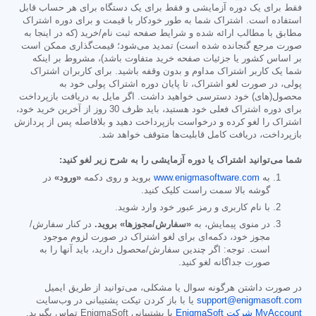
فقط برای یک دوره آزمایشی و فقط برای یک دستگاه برای هر حساب قابل
استفاده است. اشتراک شما به طور خودکار با قیمت و برای دوره اشتراک
مطابق با مطالب ارائه شده و شرایط صفحه ثبت نام/خرید (که در اینجا به
صورت مرجع گنجانده شده است) تمدید می‌شود؛ قیمت‌گذاری ممکن است
بر اساس کشور یا جزئیات صفحه خرید متفاوت باشد)، مشروط بر اینکه
شما یک کاربر اشتراک مداوم و بدون وقفه باشید. برای کاربران اشتراک
پولی، در صورت لغو اشتراک، تا پایان دوره اشتراک پولی خود به
محصول(های) خود دسترسی خواهید داشت. اگر مایل به دریافت بازپرداخت
برای دوره اشتراک فعلی خود هستید، باید ظرف 30 روز از آخرین خرید خود،
اشتراک را لغو کرده و درخواست بازپرداخت دهید و بلافاصله پس از پردازش
بازپرداخت، دریافت کامل قابلیت‌ها متوقف خواهد شد.
شما می‌توانید اشتراک یا دوره آزمایشی را به شرح زیر لغو کنید:
به
www.enigmasoftware.com
بروید و روی دکمه
«ورود»
در
گوشه بالا سمت راست کلیک کنید.
با نام کاربری و رمز عبور خود وارد شوید.
در منوی پیمایش، به
«سفارش/مجوزها» بروید.
در کنار سفارش/
مجوز خود، دکمه‌ای برای لغو اشتراک در صورت لزوم موجود
است. توجه: اگر چندین سفارش/محصول دارید، باید آنها را به
صورت جداگانه لغو کنید.
در صورت داشتن هرگونه سوال یا مشکلی، می‌توانید از طریق ایمیل
support@enigmasoft.com
یا با باز کردن تیکت پشتیبانی در وب‌سایت
MyAccount شرکت EnigmaSoft
با پشتیبانی EnigmaSoft تماس بگیرید.