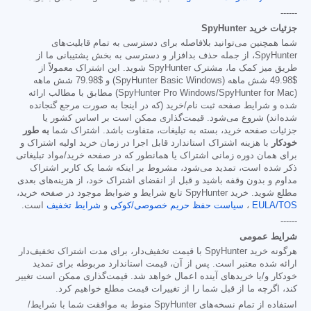
------
جزئیات خرید SpyHunter
شما همچنین می‌توانید بلافاصله برای دسترسی به تمام قابلیت‌های
SpyHunter، از جمله حذف بدافزار و دسترسی به بخش پشتیبانی ما از
طریق میز کمک ما، مشترک SpyHunter شوید. این اشتراک معمولاً از
$49.98
شش ماهه (SpyHunter Basic Windows) و
$79.98
شش ماهه
(SpyHunter Pro Windows/SpyHunter for Mac) مطابق با مطالب ارائه
شده و شرایط صفحه ثبت نام/خرید (که در اینجا به صورت مرجع گنجانده
شده‌اند) شروع می‌شود. قیمت‌گذاری ممکن است بر اساس کشور یا
جزئیات صفحه خرید، بسته به تبلیغات، متفاوت باشد. اشتراک شما
به طور
خودکار
با هزینه اشتراک استاندارد قابل اجرا در زمان خرید اولیه اشتراک و
برای همان دوره زمانی اشتراک یا همانطور که در صفحه خرید/مواد تبلیغاتی
ذکر شده است، تمدید می‌شود، مشروط بر اینکه شما یک کاربر اشتراک
مداوم و بدون وقفه باشید و قبل از انقضای اشتراک خود، از هزینه‌های بعدی
مطلع شوید. خرید SpyHunter تابع شرایط و ضوابط موجود در صفحه خرید،
EULA/TOS
،
سیاست حفظ حریم خصوصی/کوکی
و
شرایط تخفیف
است.
------
شرایط عمومی
هرگونه خرید SpyHunter با قیمت تخفیف‌دار، برای مدت اشتراک تخفیف‌دار
ارائه شده معتبر است. پس از آن، قیمت استاندارد مربوطه برای تمدید
خودکار و/یا خریدهای آینده اعمال خواهد شد. قیمت‌گذاری ممکن است تغییر
کند، اگرچه ما از قبل شما را از تغییرات قیمت مطلع خواهیم کرد.
استفاده از تمام نسخه‌های SpyHunter منوط به موافقت شما با شرایط/