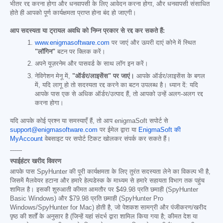
भीतर रद्द करना होगा और धनवापसी के लिए आवेदन करना होगा, और धनवापसी संसाधित
होते ही आपको पूर्ण कार्यक्षमता प्राप्त होना बंद हो जाएगी।
आप सदस्यता या ट्रायल अवधि को निम्न प्रकार से रद्द कर सकते हैं:
www.enigmasoftware.com
पर जाएं और ऊपरी दाएं कोने में स्थित
"लॉगिन"
बटन पर क्लिक करें।
अपने यूज़रनेम और पासवर्ड के साथ लॉग इन करें।
नेविगेशन मेनू में,
"ऑर्डर/लाइसेंस" पर जाएं।
आपके ऑर्डर/लाइसेंस के बगल
में, यदि लागू हो तो सदस्यता रद्द करने का बटन उपलब्ध है। ध्यान दें: यदि
आपके पास एक से अधिक ऑर्डर/उत्पाद हैं, तो आपको उन्हें अलग-अलग रद्द
करना होगा।
यदि आपके कोई प्रश्न या समस्याएँ हैं, तो आप enigmaSoft सपोर्ट से
support@enigmasoftware.com
पर ईमेल द्वारा या
EnigmaSoft की
MyAccount
वेबसाइट पर सपोर्ट टिकट खोलकर संपर्क कर सकते हैं।
------
स्पाईहंटर खरीद विवरण
आपके पास SpyHunter की पूरी कार्यक्षमता के लिए तुरंत सदस्यता लेने का विकल्प भी है,
जिसमें मैलवेयर हटाना और हमारे हेल्पडेस्क के माध्यम से हमारे सहायता विभाग तक पहुंच
शामिल है। इसकी शुरुआती कीमत आमतौर पर
$49.98
प्रति छमाही (SpyHunter
Basic Windows) और
$79.98
प्रति छमाही (SpyHunter Pro
Windows/SpyHunter for Mac) होती है, जो पेशकश सामग्री और पंजीकरण/खरीद
पृष्ठ की शर्तों के अनुसार है (जिन्हें यहां संदर्भ द्वारा शामिल किया गया है; कीमत देश या