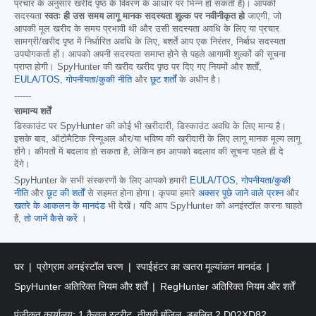
प्रचार के अनुसार खरीद पृष्ठ के विवरण के आधार पर भिन्न हो सकती है)। आपकी
सदस्यता
स्वतः ही उस समय लागू मानक सदस्यता शुल्क पर नवीनीकृत हो
जाएगी, जो
आपकी मूल खरीद के समय प्रभावी थी और उसी सदस्यता अवधि के लिए या प्रचार
सामग्री/खरीद पृष्ठ में निर्धारित अवधि के लिए, बशर्ते आप एक निरंतर, निर्बाध सदस्यता
उपयोगकर्ता हों। आपको अपनी सदस्यता समाप्त होने से पहले आगामी शुल्कों की सूचना
प्राप्त होगी। SpyHunter की खरीद खरीद पृष्ठ पर दिए गए नियमों और शर्तों,
EULA/TOS
,
गोपनीयता/कुकी नीति
और
छूट शर्तों
के अधीन है।
------
सामान्य शर्तें
डिस्काउंट पर SpyHunter की कोई भी खरीदारी, डिस्काउंट अवधि के लिए मान्य है।
इसके बाद, ऑटोमैटिक रिन्यूअल और/या भविष्य की खरीदारी के लिए लागू मानक मूल्य लागू
होंगे। कीमतों में बदलाव हो सकता है, लेकिन हम आपको बदलाव की सूचना पहले ही दे
देंगे।
SpyHunter के सभी संस्करणों के लिए आपको हमारी
EULA/TOS
,
गोपनीयता/कुकी
नीति
और
छूट की शर्तों
से सहमत होना होगा। कृपया हमारे
अक्सर पूछे जाने वाले प्रश्न
और
खतरे के आकलन के मानदंड
भी देखें। यदि आप SpyHunter को अनइंस्टॉल करना चाहते
हैं,
तो जानें कैसे करें
।
घर
प्रोग्राम अनइंस्टॉल चरण
स्पाईहंटर का खतरा मूल्यांकन मानदंड
SpyHunter अतिरिक्त नियम और शर्तें
RegHunter अतिरिक्त नियम और शर्तें
पंजीकृत कार्यालय: 1 कैसल स्ट्रीट, तीसरी मंजिल, डबलिन 2 D02XD82