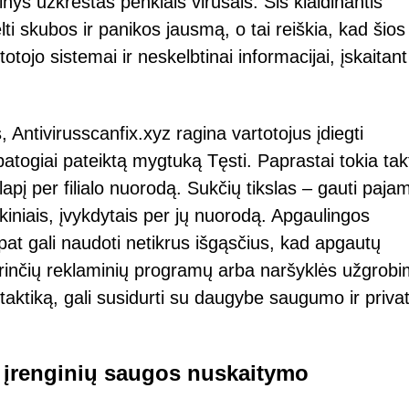
inys užkrėstas penkiais virusais. Šis klaidinantis
i skubos ir panikos jausmą, o tai reiškia, kad šios
ojo sistemai ir neskelbtinai informacijai, įskaitant
Antivirusscanfix.xyz ragina vartotojus įdiegti
atogiai pateiktą mygtuką Tęsti. Paprastai tokia tak
lapį per filialo nuorodą. Sukčių tikslas – gauti paja
kiniais, įvykdytais per jų nuorodą. Apgaulingos
 pat gali naudoti netikrus išgąsčius, kad apgautų
 turinčių reklaminių programų arba naršyklės užgrob
 taktiką, gali susidurti su daugybe saugumo ir priv
jų įrenginių saugos nuskaitymo