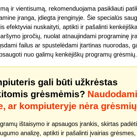
ugumą ir vientisumą, rekomenduojama pasikliauti pat
ine įranga, įdiegta įrenginyje. Šie specialūs sau
efektyviai nuskaityti, aptikti ir pašalinti kenkėjišk
aršymo įpročių, nuolat atnaujindami programinę įr
ųsdami failus ar spustelėdami įtartinas nuorodas, ga
 apsaugoti nuo galimų kenkėjiškų programų grėsmių.
mpiuteris gali būti užkrėstas
kitomis grėsmėmis?
Naudodam
e, ar kompiuteryje nėra grėsmių
gramų ištaisymo ir apsaugos įrankis, skirtas padėti
ugumo analizę, aptikti ir pašalinti įvairias grėsmes,