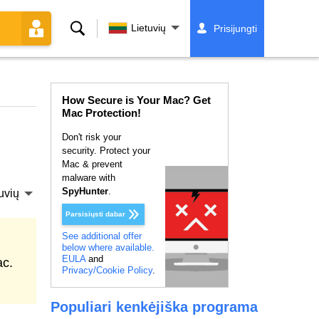
Paieška
Lietuvių
Prisijungti
How Secure is Your Mac? Get
Mac Protection!
Don't risk your
security. Protect your
Mac & prevent
malware with
SpyHunter
.
uvių
Parsisiųsti dabar
See additional offer
below where available.
EULA
and
ac.
Privacy/Cookie Policy
.
Populiari kenkėjiška programa