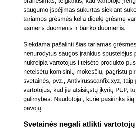
pranešimas, teigiantis, kad vartotojo įreng
saugumo įspėjimas sukurtas siekiant sukelt
tariamos grėsmės kelia didelę grėsmę vartot
asmens duomenis ir banko duomenis.
Siekdama pašalinti šias tariamas grėsmes, 
nenurodytus saugos įrankius spustelėjus p
nukreipia vartotojus į teisėto produkto pus
neteisėtų komisinių mokesčių, pagrįstų pir
svetainės, pvz., Antivirusscanfix.xyz, taip
vartotojus, kad jie atsisiųstų įkyrių PUP,
galimybes. Naudotojai, kurie pasirinks šią
pavojų.
Svetainės negali atlikti vartoto