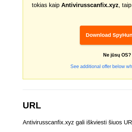
tokias kaip
Antivirusscanfix.xyz
, tai
Download SpyHun
Ne jūsų OS?
See additional offer below wh
URL
Antivirusscanfix.xyz gali iškviesti šiuos U