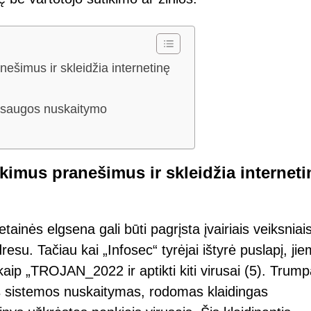
nešimus ir skleidžia internetinę
ių saugos nuskaitymo
kimus pranešimus ir skleidžia interneti
tainės elgsena gali būti pagrįsta įvairiais veiksniais
resu. Tačiau kai „Infosec“ tyrėjai ištyrė puslapį, ji
aip „TROJAN_2022 ir aptikti kiti virusai (5). Trump
s sistemos nuskaitymas, rodomas klaidingas