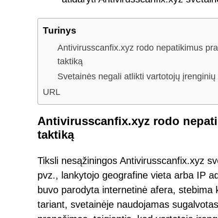
Turinys
Antivirusscanfix.xyz rodo nepatikimus pra
taktiką
Svetainės negali atlikti vartotojų įrengin
URL
Antivirusscanfix.xyz rodo nepati
taktiką
Tiksli nesąžiningos Antivirusscanfix.xyz sve
pvz., lankytojo geografine vieta arba IP ad
buvo parodyta internetinė afera, stebima k
tariant, svetainėje naudojamas sugalvota