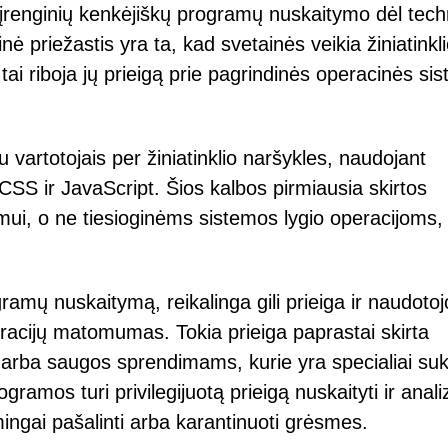
ų įrenginių kenkėjiškų programų nuskaitymo dėl tech
 priežastis yra ta, kad svetainės veikia žiniatinkl
tai riboja jų prieigą prie pagrindinės operacinės si
su vartotojais per žiniatinklio naršykles, naudojant
SS ir JavaScript. Šios kalbos pirmiausia skirtos
yvumui, o ne tiesioginėms sistemos lygio operacijoms,
gramų nuskaitymą, reikalinga gili prieiga ir naudotoj
gūracijų matomumas. Tokia prieiga paprastai skirta
i arba saugos sprendimams, kurie yra specialiai suku
gramos turi privilegijuotą prieigą nuskaityti ir anali
mingai pašalinti arba karantinuoti grėsmes.