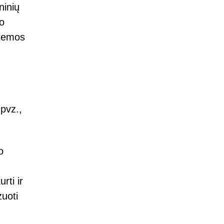
ninių
io
stemos
 pvz.,
o
rti ir
zuoti