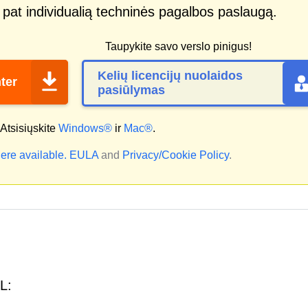
p pat individualią techninės pagalbos paslaugą.
Taupykite savo verslo pinigus!
Kelių licencijų nuolaidos
ter
pasiūlymas
Atsisiųskite
Windows®
ir
Mac®
.
ere available.
EULA
and
Privacy/Cookie Policy
.
RL: