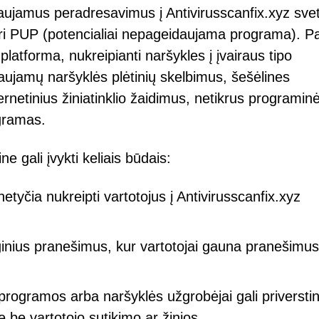
aujamus peradresavimus į Antivirusscanfix.xyz svet
įkyri PUP (potencialiai nepageidaujama programa). Pa
platforma, nukreipianti naršykles į įvairaus tipo
aujamų naršyklės plėtinių skelbimus, šešėlines
rnetinius žiniatinklio žaidimus, netikrus programin
gramas.
e gali įvykti keliais būdais:
etyčia nukreipti vartotojus į Antivirusscanfix.xyz
ginius pranešimus, kur vartotojai gauna pranešimus
programos arba naršyklės užgrobėjai gali priverstin
ę be vartotojo sutikimo ar žinios.