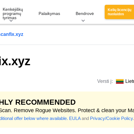
Kenkėjiškų
Kelių licencijų
programų
Palaikymas
Bendrovė
nuolaidos
tyrimas
scanfix.xyz
ix.xyz
Versti į:
Liet
GHLY RECOMMENDED
 Scan. Remove Rogue Websites. Protect & clean your M
itional offer below where available.
EULA
and
Privacy/Cookie Policy
.