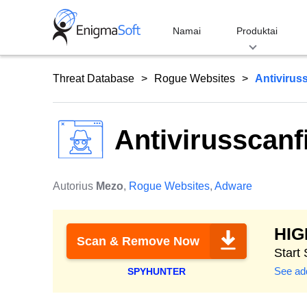
Skip
to
Namai
Produktai
content
Threat Database
Rogue Websites
Antivirus
Antivirusscanf
Autorius
Mezo
,
Rogue Websites
,
Adware
HI
Scan & Remove Now
Start
See add
SPYHUNTER