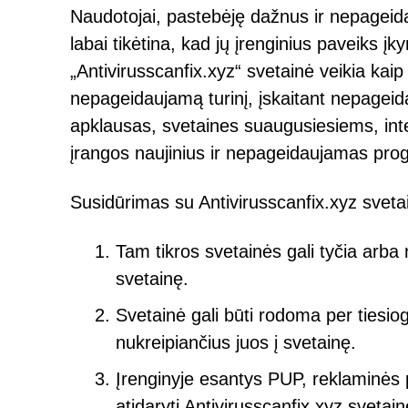
Naudotojai, pastebėję dažnus ir nepageid
labai tikėtina, kad jų įrenginius paveiks 
„Antivirusscanfix.xyz“ svetainė veikia kaip 
nepageidaujamą turinį, įskaitant nepageid
apklausas, svetaines suaugusiesiems, inte
įrangos naujinius ir nepageidaujamas pro
Susidūrimas su Antivirusscanfix.xyz svetain
Tam tikros svetainės gali tyčia arba n
svetainę.
Svetainė gali būti rodoma per tiesio
nukreipiančius juos į svetainę.
Įrenginyje esantys PUP, reklaminės 
atidaryti Antivirusscanfix.xyz svetain