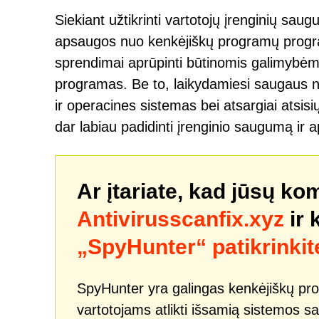
Siekiant užtikrinti vartotojų įrenginių sa
apsaugos nuo kenkėjiškų programų program
sprendimai aprūpinti būtinomis galimybėmis 
programas. Be to, laikydamiesi saugaus n
ir operacines sistemas bei atsargiai atsisi
dar labiau padidinti įrenginio saugumą ir
Ar įtariate, kad jūsų ko
Antivirusscanfix.xyz
ir 
„SpyHunter“ patikrinkit
SpyHunter yra galingas kenkėjiškų pro
vartotojams atlikti išsamią sistemos sa