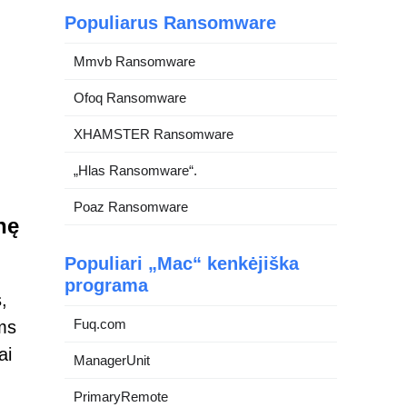
Populiarus Ransomware
Mmvb Ransomware
Ofoq Ransomware
XHAMSTER Ransomware
„Hlas Ransomware“.
Poaz Ransomware
nę
Populiari „Mac“ kenkėjiška
programa
,
Fuq.com
ems
ai
ManagerUnit
PrimaryRemote