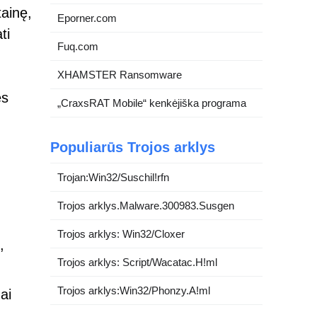
ainę,
Eporner.com
ti
Fuq.com
XHAMSTER Ransomware
ės
„CraxsRAT Mobile“ kenkėjiška programa
Populiarūs Trojos arklys
Trojan:Win32/Suschil!rfn
Trojos arklys.Malware.300983.Susgen
Trojos arklys: Win32/Cloxer
,
Trojos arklys: Script/Wacatac.H!ml
Trojos arklys:Win32/Phonzy.A!ml
ai