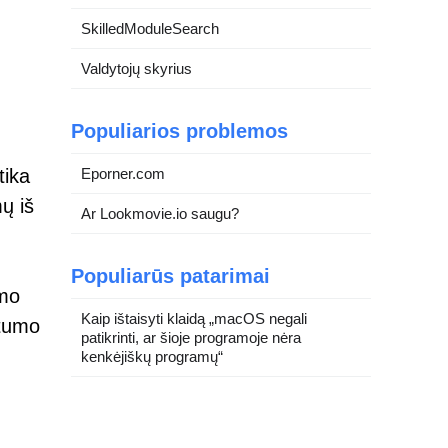
SkilledModuleSearch
Valdytojų skyrius
Populiarios problemos
Eporner.com
tika
mų iš
Ar Lookmovie.io saugu?
Populiarūs patarimai
imo
Kaip ištaisyti klaidą „macOS negali
atumo
patikrinti, ar šioje programoje nėra
kenkėjiškų programų“