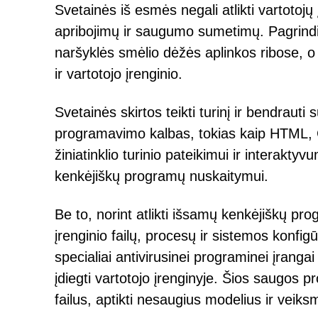
Svetainės iš esmės negali atlikti vartotoj
apribojimų ir saugumo sumetimų. Pagrindinė
naršyklės smėlio dėžės aplinkos ribose, o 
ir vartotojo įrenginio.
Svetainės skirtos teikti turinį ir bendrauti 
programavimo kalbas, tokias kaip HTML, C
žiniatinklio turinio pateikimui ir interakt
kenkėjiškų programų nuskaitymui.
Be to, norint atlikti išsamų kenkėjiškų pro
įrenginio failų, procesų ir sistemos konfi
specialiai antivirusinei programinei įranga
įdiegti vartotojo įrenginyje. Šios saugos pro
failus, aptikti nesaugius modelius ir veiks