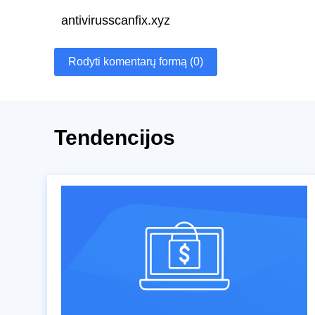
antivirusscanfix.xyz
Rodyti komentarų formą (0)
Tendencijos