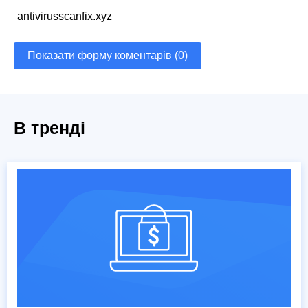
antivirusscanfix.xyz
Показати форму коментарів (0)
В тренді