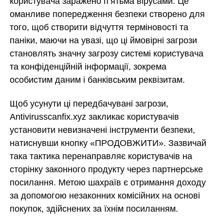
користувача заражено п’ятьма вірусами. Це
оманливе попередження безпеки створено для
того, щоб створити відчуття терміновості та
паніки, маючи на увазі, що ці ймовірні загрози
становлять значну загрозу системі користувача
та конфіденційній інформації, зокрема
особистим даним і банківським реквізитам.
Щоб усунути ці передбачувані загрози,
Antivirusscanfix.xyz закликає користувачів
установити невизначені інструменти безпеки,
натиснувши кнопку «ПРОДОВЖИТИ». Зазвичай
така тактика перенаправляє користувачів на
сторінку законного продукту через партнерське
посилання. Метою шахраїв є отримання доходу
за допомогою незаконних комісійних на основі
покупок, здійснених за їхнім посиланням.