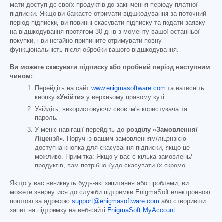
мати доступ до своїх продуктів до закінчення періоду платної
підписки. Якщо ви бажаєте отримати відшкодування за поточний
період підписки, ви повинні скасувати підписку та подати заявку
на відшкодування протягом 30 днів з моменту вашої останньої
покупки, і ви негайно припините отримувати повну
функціональність після обробки вашого відшкодування.
Ви можете скасувати підписку або пробний період наступним
чином:
Перейдіть на сайт
www.enigmasoftware.com
та натисніть
кнопку
«Увійти»
у верхньому правому куті.
Увійдіть, використовуючи своє ім'я користувача та
пароль.
У меню навігації перейдіть до
розділу «Замовлення/
Ліцензії».
Поруч із вашим замовленням/ліцензією
доступна кнопка для скасування підписки, якщо це
можливо. Примітка: Якщо у вас є кілька замовлень/
продуктів, вам потрібно буде скасувати їх окремо.
Якщо у вас виникнуть будь-які запитання або проблеми, ви
можете звернутися до служби підтримки EnigmaSoft електронною
поштою за адресою
support@enigmasoftware.com
або створивши
запит на підтримку на веб-сайті
EnigmaSoft MyAccount
.
------