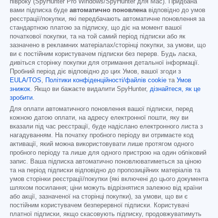
півроку (SpyHunter Pro Windows/SpyHunter для Mac). Придбана
вами підписка буде
автоматично поновлена
відповідно до умов
реєстрації/покупки, які передбачають автоматичне поновлення за
стандартною платою за підписку, що діє на момент вашої
початкової покупки, та на той самий період підписки або як
зазначено в рекламних матеріалах/сторінці покупки, за умови, що
ви є постійним користувачем підписки без перерв. Будь ласка,
дивіться сторінку покупки для отримання детальної інформації.
Пробний період діє відповідно до цих Умов, вашої згоди з
EULA/TOS
,
Політики конфіденційності/файлів cookie
та
Умов
знижок
. Якщо ви бажаєте видалити SpyHunter,
дізнайтеся, як це
зробити
.
Для оплати автоматичного поновлення вашої підписки, перед
кожною датою оплати, на адресу електронної пошти, яку ви
вказали під час реєстрації, буде надіслано електронного листа з
нагадуванням. На початку пробного періоду ви отримаєте код
активації, який можна використовувати лише протягом одного
пробного періоду та лише для одного пристрою на один обліковий
запис. Ваша підписка автоматично поновлюватиметься за ціною
та на період підписки відповідно до пропозиційних матеріалів та
умов сторінки реєстрації/покупки (які включені до цього документа
шляхом посилання; ціни можуть відрізнятися залежно від країни
або акції, зазначеної на сторінці покупки), за умови, що ви є
постійним користувачем безперервної підписки. Користувачі
платної підписки, якщо скасовують підписку, продовжуватимуть