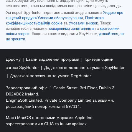
застосовуватимуться чинні стандартні ціни. Ціни можуть
змінюватися, хоча ми повідомимо вас про зміни цін заздалегідь.
Усі версії SpyHunter підлягають вашій згоді з нашими
Угодою про
кінцевий продукт/Умовами обслуговування
,
Політикою
конфіденційності/файлів cookie
та
Умовами знижок
. Також
ознайомтеся з нашими
поширеними запитаннями
та
критеріями
оцінки загроз
. Якщо ви хочете видалити SpyHunter,
дізнайтеся, як
це зробити
.
Додому
Етапи видалення програми
Критерії оцінки
загроз SpyHunter
Додаткові положення та умови SpyHunter
Додаткові положення та умови RegHunter
Зареєстрований офіс: 1 Castle Street, 3rd Floor, Dublin 2
D02XD82 Ireland.
EnigmaSoft Limited, Private Company Limited за акціями,
реєстраційний номер компанії 597114.
Mac і MacOS є торговими марками Apple Inc.,
зареєстрованими в США та інших країнах.