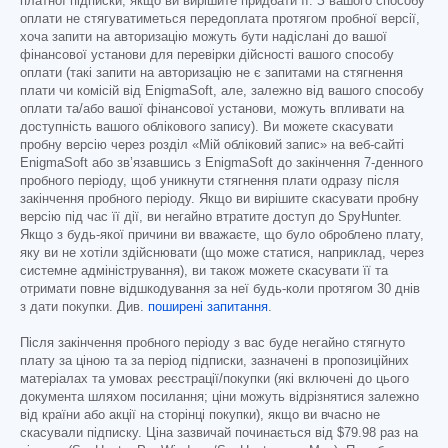
платної підписки, якщо ви вирішите придбати її. З вашого способу
оплати не стягуватиметься передоплата протягом пробної версії,
хоча запити на авторизацію можуть бути надіслані до вашої
фінансової установи для перевірки дійсності вашого способу
оплати (такі запити на авторизацію не є запитами на стягнення
плати чи комісій від EnigmaSoft, але, залежно від вашого способу
оплати та/або вашої фінансової установи, можуть впливати на
доступність вашого облікового запису). Ви можете скасувати
пробну версію через розділ «Мій обліковий запис» на веб-сайті
EnigmaSoft або зв’язавшись з EnigmaSoft до закінчення 7-денного
пробного періоду, щоб уникнути стягнення плати одразу після
закінчення пробного періоду. Якщо ви вирішите скасувати пробну
версію під час її дії, ви негайно втратите доступ до SpyHunter.
Якщо з будь-якої причини ви вважаєте, що було оброблено плату,
яку ви не хотіли здійснювати (що може статися, наприклад, через
системне адміністрування), ви також можете скасувати її та
отримати повне відшкодування за неї будь-коли протягом 30 днів
з дати покупки. Див.
поширені запитання
.
Після закінчення пробного періоду з вас буде негайно стягнуто
плату за ціною та за період підписки, зазначені в пропозиційних
матеріалах та умовах реєстрації/покупки (які включені до цього
документа шляхом посилання; ціни можуть відрізнятися залежно
від країни або акції на сторінці покупки), якщо ви вчасно не
скасували підписку. Ціна зазвичай починається від
$79.98
раз на