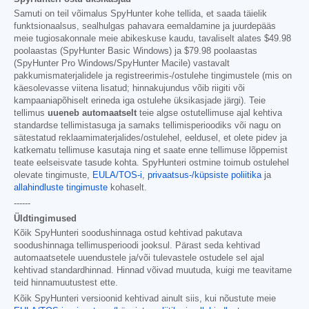
Samuti on teil võimalus SpyHunter kohe tellida, et saada täielik
funktsionaalsus, sealhulgas pahavara eemaldamine ja juurdepääs
meie tugiosakonnale meie abikeskuse kaudu, tavaliselt alates
$49.98
poolaastas (SpyHunter Basic Windows) ja
$79.98
poolaastas
(SpyHunter Pro Windows/SpyHunter Macile) vastavalt
pakkumismaterjalidele ja registreerimis-/ostulehe tingimustele (mis on
käesolevasse viitena lisatud; hinnakujundus võib riigiti või
kampaaniapõhiselt erineda iga ostulehe üksikasjade järgi). Teie
tellimus
uueneb automaatselt
teie algse ostutellimuse ajal kehtiva
standardse tellimistasuga ja samaks tellimisperioodiks või nagu on
sätestatud reklaamimaterjalides/ostulehel, eeldusel, et olete pidev ja
katkematu tellimuse kasutaja ning et saate enne tellimuse lõppemist
teate eelseisvate tasude kohta. SpyHunteri ostmine toimub ostulehel
olevate tingimuste,
EULA/TOS-i
,
privaatsus-/küpsiste poliitika
ja
allahindluste tingimuste
kohaselt.
------
Üldtingimused
Kõik SpyHunteri soodushinnaga ostud kehtivad pakutava
soodushinnaga tellimusperioodi jooksul. Pärast seda kehtivad
automaatsetele uuendustele ja/või tulevastele ostudele sel ajal
kehtivad standardhinnad. Hinnad võivad muutuda, kuigi me teavitame
teid hinnamuutustest ette.
Kõik SpyHunteri versioonid kehtivad ainult siis, kui nõustute meie