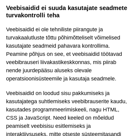
Veebisaidid ei suuda kasutajate seadmete
turvakontrolli teha
Veebisaidid ei ole tehniliste piirangute ja
turvakaalutluste tõttu põhimõtteliselt võimelised
kasutajate seadmeid pahavara kontrollima.
Peamine põhjus on see, et veebisaidid töötavad
veebibrauseri liivakastikeskkonnas, mis piirab
nende juurdepääsu aluseks olevale
operatsioonisüsteemile ja kasutaja seadmele.
Veebisaidid on loodud sisu pakkumiseks ja
kasutajatega suhtlemiseks veebibrauserite kaudu,
kasutades programmeerimiskeeli, nagu HTML,
CSS ja JavaScript. Need keeled on mõeldud
peamiselt veebisisu esitlemiseks ja
interaktiivsuseks, mitte otseste süsteemitasandi