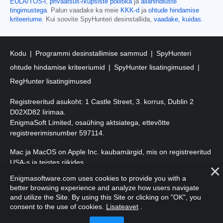
EULA/TOS-i
,
privaatsus-/küpsiste poliitika
ja
allahindluste
tingimustega
. Palun vaadake ka meie
KKK-d
ja
ohtude hindamise
kriteeriume
. Kui soovite SpyHunteri desinstallida,
vaadake, kuidas
.
Kodu
Programmi desinstallimise sammud
SpyHunteri
ohtude hindamise kriteeriumid
SpyHunter lisatingimused
RegHunter lisatingimused
Registreeritud asukoht: 1 Castle Street, 3. korrus, Dublin 2
D02XD82 Iirimaa.
EnigmaSoft Limited, osaühing aktsiatega, ettevõtte
registreerimisnumber 597114.
Mac ja MacOS on Apple Inc. kaubamärgid, mis on registreeritud
USA-s ja teistes riikides.
Enigmasoftware.com uses cookies to provide you with a
Autoriõigus 2016-2026. EnigmaSoft Ltd. Kõik õigused kaitstud.
better browsing experience and analyze how users navigate
and utilize the Site. By using this Site or clicking on "OK", you
consent to the use of cookies.
Lisateavet
.