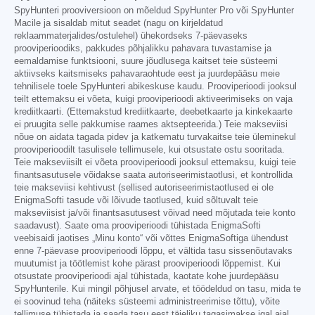
SpyHunteri prooviversioon on mõeldud SpyHunter Pro või SpyHunter
Macile ja sisaldab mitut seadet (nagu on kirjeldatud
reklaammaterjalides/ostulehel) ühekordseks 7-päevaseks
prooviperioodiks, pakkudes põhjalikku pahavara tuvastamise ja
eemaldamise funktsiooni, suure jõudlusega kaitset teie süsteemi
aktiivseks kaitsmiseks pahavaraohtude eest ja juurdepääsu meie
tehnilisele toele SpyHunteri abikeskuse kaudu. Prooviperioodi jooksul
teilt ettemaksu ei võeta, kuigi prooviperioodi aktiveerimiseks on vaja
krediitkaarti. (Ettemakstud krediitkaarte, deebetkaarte ja kinkekaarte
ei pruugita selle pakkumise raames aktsepteerida.) Teie makseviisi
nõue on aidata tagada pidev ja katkematu turvakaitse teie üleminekul
prooviperioodilt tasulisele tellimusele, kui otsustate ostu sooritada.
Teie makseviisilt ei võeta prooviperioodi jooksul ettemaksu, kuigi teie
finantsasutusele võidakse saata autoriseerimistaotlusi, et kontrollida
teie makseviisi kehtivust (sellised autoriseerimistaotlused ei ole
EnigmaSofti tasude või lõivude taotlused, kuid sõltuvalt teie
makseviisist ja/või finantsasutusest võivad need mõjutada teie konto
saadavust). Saate oma prooviperioodi tühistada EnigmaSofti
veebisaidi jaotises „Minu konto“ või võttes EnigmaSoftiga ühendust
enne 7-päevase prooviperioodi lõppu, et vältida tasu sissenõutavaks
muutumist ja töötlemist kohe pärast prooviperioodi lõppemist. Kui
otsustate prooviperioodi ajal tühistada, kaotate kohe juurdepääsu
SpyHunterile. Kui mingil põhjusel arvate, et töödeldud on tasu, mida te
ei soovinud teha (näiteks süsteemi administreerimise tõttu), võite
tellimuse tühistada ja saada tasu eest täieliku tagasimakse igal ajal