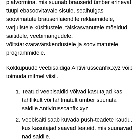
platvormina, mis suunab brauserid ümber erinevat
tüüpi ebasoovitavale sisule, sealhulgas
soovimatute brauserilaiendite reklaamidele,
varjulistele küsitlustele, täiskasvanutele mõeldud
saitidele, veebimängudele,
võltstarkvaravärskendustele ja soovimatutele
programmidele.
Kokkupuude veebisaidiga Antivirusscanfix.xyz võib
toimuda mitmel viisil.
Teatud veebisaidid võivad kasutajad kas
tahtlikult või tahtmatult ümber suunata
saidile Antivirusscanfix.xyz.
Veebisaiti saab kuvada push-teadete kaudu,
kus kasutajad saavad teateid, mis suunavad
nad saidile.