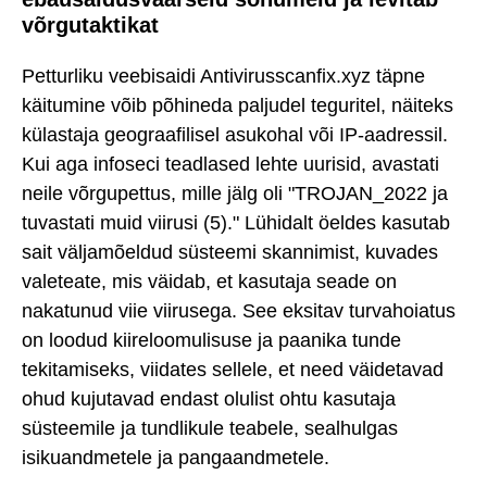
võrgutaktikat
Petturliku veebisaidi Antivirusscanfix.xyz täpne
käitumine võib põhineda paljudel teguritel, näiteks
külastaja geograafilisel asukohal või IP-aadressil.
Kui aga infoseci teadlased lehte uurisid, avastati
neile võrgupettus, mille jälg oli "TROJAN_2022 ja
tuvastati muid viirusi (5)." Lühidalt öeldes kasutab
sait väljamõeldud süsteemi skannimist, kuvades
valeteate, mis väidab, et kasutaja seade on
nakatunud viie viirusega. See eksitav turvahoiatus
on loodud kiireloomulisuse ja paanika tunde
tekitamiseks, viidates sellele, et need väidetavad
ohud kujutavad endast olulist ohtu kasutaja
süsteemile ja tundlikule teabele, sealhulgas
isikuandmetele ja pangaandmetele.