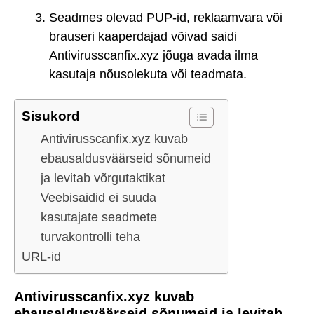
Seadmes olevad PUP-id, reklaamvara või
brauseri kaaperdajad võivad saidi
Antivirusscanfix.xyz jõuga avada ilma
kasutaja nõusolekuta või teadmata.
Sisukord
Antivirusscanfix.xyz kuvab
ebausaldusväärseid sõnumeid
ja levitab võrgutaktikat
Veebisaidid ei suuda
kasutajate seadmete
turvakontrolli teha
URL-id
Antivirusscanfix.xyz kuvab
ebausaldusväärseid sõnumeid ja levitab