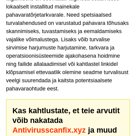
lokaalselt installitud mainekale
pahavaratõrjetarkvarale. Need spetsiaalsed
turvalahendused on varustatud pahavara tõhusaks
skannimiseks, tuvastamiseks ja eemaldamiseks
vajalike võimalustega. Lisaks võib turvalise
sirvimise harjumuste harjutamine, tarkvara ja
operatsioonisüsteemide ajakohasena hoidmine
ning failide allalaadimisel või kahtlastel linkidel
klõpsamisel ettevaatlik olemine seadme turvalisust
veelgi suurendada ja kaitsta potentsiaalsete
pahavaraohtude eest.
Kas kahtlustate, et teie arvutit
võib nakatada
Antivirusscanfix.xyz
ja muud