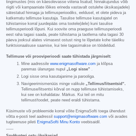
tingimustes (mis on käesolevasse viitena lisatud; hinnakujundus võib
riigiti või kampaaniate lõikes erineda vastavalt ostulehe üksikasjadele)
sätestatud hinnaga ja tellimusperioodiks, eeldusel, et olete pideva ja
katkematu tellimuse kasutaja. Tasulise tellimuse kasutajatel on
tühistamise korral juurdepääs oma tootele(dele) kuni tasulise
tellimusperioodi lõpuni. Kui soovite oma praeguse tellimusperioodi
eest raha tagasi saada, peate tühistama ja taotlema raha tagasi 30
päeva jooksul alates viimasest ostust ning te lõpetate kohe täieliku
funktsionaalsuse saamise, kui teie tagasimakse on töödeldud.
Tellimuse või prooviperioodi saate tühistada järgmiselt:
Mine aadressile
www.enigmasoftware.com
ja klõpsa
paremas ülanurgas nupul
„Logi sisse”
.
Logi sisse oma kasutajanime ja parooliga.
Navigeerimismenüüs minge valikule
„Tellimus/litsentsid“.
Tellimuse/litsentsi kõrval on nupp tellimuse tühistamiseks,
kui see on kohaldatav. Märkus. Kui teil on mitu
tellimust/toodet, peate need eraldi tühistama.
Küsimuste või probleemide korral võite EnigmaSofti toega ühendust
võtta e-posti teel aadressil
support@enigmasoftware.com
või avades
tugiteenuse pileti
EnigmaSofti Minu Konto
veebisaidil.
------
SpyHunteri ostu üksikasjad