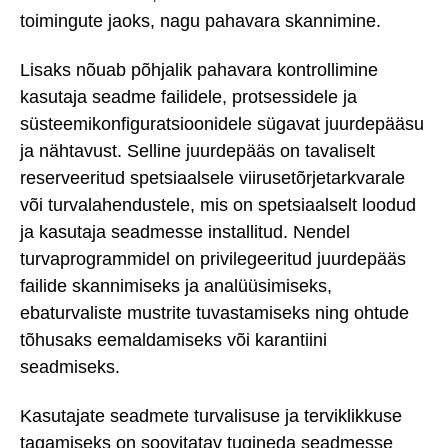
toimingute jaoks, nagu pahavara skannimine.
Lisaks nõuab põhjalik pahavara kontrollimine
kasutaja seadme failidele, protsessidele ja
süsteemikonfiguratsioonidele sügavat juurdepääsu
ja nähtavust. Selline juurdepääs on tavaliselt
reserveeritud spetsiaalsele viirusetõrjetarkvarale
või turvalahendustele, mis on spetsiaalselt loodud
ja kasutaja seadmesse installitud. Nendel
turvaprogrammidel on privilegeeritud juurdepääs
failide skannimiseks ja analüüsimiseks,
ebaturvaliste mustrite tuvastamiseks ning ohtude
tõhusaks eemaldamiseks või karantiini
seadmiseks.
Kasutajate seadmete turvalisuse ja terviklikkuse
tagamiseks on soovitatav tugineda seadmesse