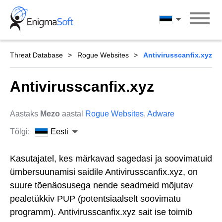
Skip
to
Eesti
content
Threat Database
Rogue Websites
Antivirusscanfix.xyz
Antivirusscanfix.xyz
Aastaks
Mezo
aastal
Rogue Websites
,
Adware
Tõlgi:
Eesti
Kasutajatel, kes märkavad sagedasi ja soovimatuid
ümbersuunamisi saidile Antivirusscanfix.xyz, on
suure tõenäosusega nende seadmeid mõjutav
pealetükkiv PUP (potentsiaalselt soovimatu
programm). Antivirusscanfix.xyz sait ise toimib