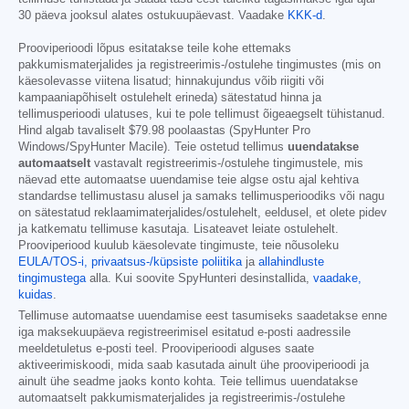
30 päeva jooksul alates ostukuupäevast. Vaadake
KKK-d
.
Prooviperioodi lõpus esitatakse teile kohe ettemaks
pakkumismaterjalides ja registreerimis-/ostulehe tingimustes (mis on
käesolevasse viitena lisatud; hinnakujundus võib riigiti või
kampaaniapõhiselt ostulehelt erineda) sätestatud hinna ja
tellimusperioodi ulatuses, kui te pole tellimust õigeaegselt tühistanud.
Hind algab tavaliselt
$79.98
poolaastas (SpyHunter Pro
Windows/SpyHunter Macile). Teie ostetud tellimus
uuendatakse
automaatselt
vastavalt registreerimis-/ostulehe tingimustele, mis
näevad ette automaatse uuendamise teie algse ostu ajal kehtiva
standardse tellimustasu alusel ja samaks tellimusperioodiks või nagu
on sätestatud reklaamimaterjalides/ostulehelt, eeldusel, et olete pidev
ja katkematu tellimuse kasutaja. Lisateavet leiate ostulehelt.
Prooviperiood kuulub käesolevate tingimuste, teie nõusoleku
EULA/TOS-i,
privaatsus-/küpsiste poliitika
ja
allahindluste
tingimustega
alla. Kui soovite SpyHunteri desinstallida,
vaadake,
kuidas
.
Tellimuse automaatse uuendamise eest tasumiseks saadetakse enne
iga maksekuupäeva registreerimisel esitatud e-posti aadressile
meeldetuletus e-posti teel. Prooviperioodi alguses saate
aktiveerimiskoodi, mida saab kasutada ainult ühe prooviperioodi ja
ainult ühe seadme jaoks konto kohta. Teie tellimus uuendatakse
automaatselt pakkumismaterjalides ja registreerimis-/ostulehe