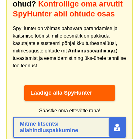
ohud?
Kontrollige oma arvutit
SpyHunter abil ohtude osas
SpyHunter on võimas pahavara parandamise ja
kaitsmise tööriist, mille eesmärk on pakkuda
kasutajatele süsteemi põhjalikku turbeanalüüsi,
mitmesuguste ohtude (nt
Antivirusscanfix.xyz
)
tuvastamist ja eemaldamist ning üks-ühele tehnilise
toe teenust.
Laadige alla SpyHunter
Säästke oma ettevõtte raha!
Mitme litsentsi
allahindluspakkumine