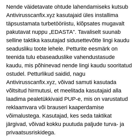
Nende väidetavate ohtude lahendamiseks kutsub
Antivirusscanfix.xyz kasutajaid üles installima
täpsustamata turbetööriistu, klõpsates mugavalt
pakutavat nuppu „EDASTA”. Tavaliselt suunab
selline taktika kasutajad sidusettevõtte lingi kaudu
seadusliku toote lehele. Petturite eesmärk on
teenida tulu ebaseaduslike vahendustasude
kaudu, mis põhinevad nende lingi kaudu sooritatud
ostudel. Petturlikud saidid, nagu
Antivirusscanfix.xyz, võivad samuti kasutada
võltsitud hirmutusi, et meelitada kasutajaid alla
laadima pealetükkivaid PUP-e, mis on varustatud
reklaamvara või brauseri kaaperdamise
võimalustega. Kasutajad, kes seda taktikat
järgivad, võivad kokku puutuda paljude turva- ja
privaatsusriskidega.