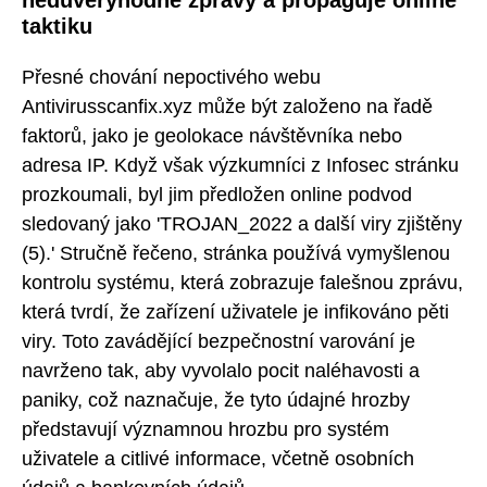
nedůvěryhodné zprávy a propaguje online
taktiku
Přesné chování nepoctivého webu
Antivirusscanfix.xyz může být založeno na řadě
faktorů, jako je geolokace návštěvníka nebo
adresa IP. Když však výzkumníci z Infosec stránku
prozkoumali, byl jim předložen online podvod
sledovaný jako 'TROJAN_2022 a další viry zjištěny
(5).' Stručně řečeno, stránka používá vymyšlenou
kontrolu systému, která zobrazuje falešnou zprávu,
která tvrdí, že zařízení uživatele je infikováno pěti
viry. Toto zavádějící bezpečnostní varování je
navrženo tak, aby vyvolalo pocit naléhavosti a
paniky, což naznačuje, že tyto údajné hrozby
představují významnou hrozbu pro systém
uživatele a citlivé informace, včetně osobních