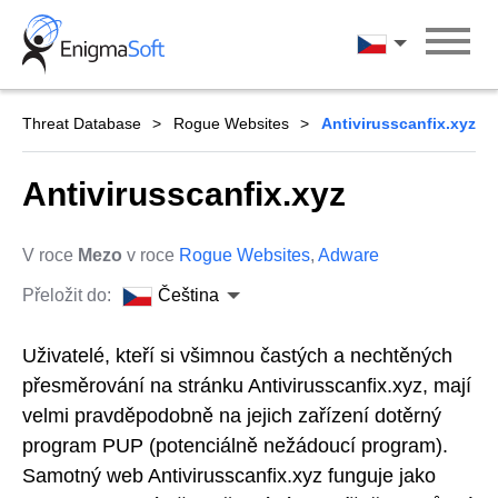
Skip
to
Čeština
content
Threat Database
Rogue Websites
Antivirusscanfix.xyz
Antivirusscanfix.xyz
V roce
Mezo
v roce
Rogue Websites
,
Adware
Přeložit do:
Čeština
Uživatelé, kteří si všimnou častých a nechtěných
přesměrování na stránku Antivirusscanfix.xyz, mají
velmi pravděpodobně na jejich zařízení dotěrný
program PUP (potenciálně nežádoucí program).
Samotný web Antivirusscanfix.xyz funguje jako