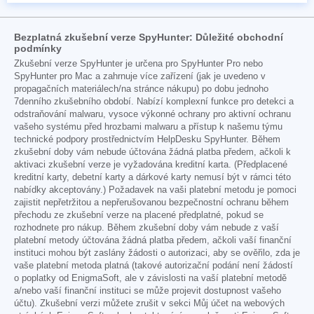
Bezplatná zkušební verze SpyHunter: Důležité obchodní
podmínky
Zkušební verze SpyHunter je určena pro SpyHunter Pro nebo
SpyHunter pro Mac a zahrnuje více zařízení (jak je uvedeno v
propagačních materiálech/na stránce nákupu) po dobu jednoho
7denního zkušebního období. Nabízí komplexní funkce pro detekci a
odstraňování malwaru, vysoce výkonné ochrany pro aktivní ochranu
vašeho systému před hrozbami malwaru a přístup k našemu týmu
technické podpory prostřednictvím HelpDesku SpyHunter. Během
zkušební doby vám nebude účtována žádná platba předem, ačkoli k
aktivaci zkušební verze je vyžadována kreditní karta. (Předplacené
kreditní karty, debetní karty a dárkové karty nemusí být v rámci této
nabídky akceptovány.) Požadavek na vaši platební metodu je pomoci
zajistit nepřetržitou a nepřerušovanou bezpečnostní ochranu během
přechodu ze zkušební verze na placené předplatné, pokud se
rozhodnete pro nákup. Během zkušební doby vám nebude z vaší
platební metody účtována žádná platba předem, ačkoli vaší finanční
instituci mohou být zaslány žádosti o autorizaci, aby se ověřilo, zda je
vaše platební metoda platná (takové autorizační podání není žádostí
o poplatky od EnigmaSoft, ale v závislosti na vaší platební metodě
a/nebo vaší finanční instituci se může projevit dostupnost vašeho
účtu). Zkušební verzi můžete zrušit v sekci Můj účet na webových