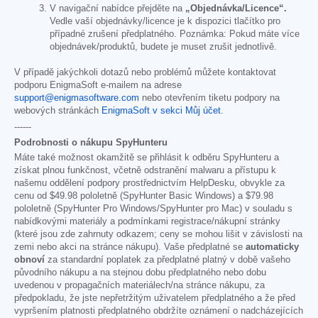
V navigační nabídce přejděte na
„Objednávka/Licence“.
Vedle vaší objednávky/licence je k dispozici tlačítko pro
případné zrušení předplatného. Poznámka: Pokud máte více
objednávek/produktů, budete je muset zrušit jednotlivě.
V případě jakýchkoli dotazů nebo problémů můžete kontaktovat
podporu EnigmaSoft e-mailem na adrese
support@enigmasoftware.com
nebo otevřením tiketu podpory na
webových stránkách
EnigmaSoft v sekci Můj účet
.
------
Podrobnosti o nákupu SpyHunteru
Máte také možnost okamžitě se přihlásit k odběru SpyHunteru a
získat plnou funkčnost, včetně odstranění malwaru a přístupu k
našemu oddělení podpory prostřednictvím HelpDesku, obvykle za
cenu od
$49.98
pololetně (SpyHunter Basic Windows) a
$79.98
pololetně (SpyHunter Pro Windows/SpyHunter pro Mac) v souladu s
nabídkovými materiály a podmínkami registrace/nákupní stránky
(které jsou zde zahrnuty odkazem; ceny se mohou lišit v závislosti na
zemi nebo akci na stránce nákupu). Vaše předplatné se
automaticky
obnoví
za standardní poplatek za předplatné platný v době vašeho
původního nákupu a na stejnou dobu předplatného nebo dobu
uvedenou v propagačních materiálech/na stránce nákupu, za
předpokladu, že jste nepřetržitým uživatelem předplatného a že před
vypršením platnosti předplatného obdržíte oznámení o nadcházejících