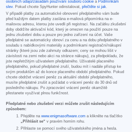
osobních údajů/zásadám používání souborů cookie
a
Podmínkám
slev
. Pokud chcete SpyHunter odinstalovat,
přečtěte si jak
.
V případě platby za automatické obnovení předplatného vám bude
před každým datem platby zaslána e-mailová připomínka na e-
mailovou adresu, kterou jste uvedli při registraci. Na začátku zkušební
doby obdržíte aktivační kód, který je omezen na použití pouze na
jednu zkušební dobu a pouze pro jedno zařízení na účet. Vaše
předplatné se automaticky obnoví za cenu a na dobu předplatného v
souladu s nabídkovými materiály a podmínkami registrační/nákupní
stránky (které jsou zde zahrnuty odkazem; ceny se mohou lišit v
závislosti na zemi nebo akci na stránce nákupu), za předpokladu, že
jste nepřetržitým uživatelem předplatného. Uživatelé placeného
předplatného, pokud předplatné zruší, budou mít i nadále přístup ke
svým produktům až do konce placeného období předplatného. Pokud
chcete obdržet vrácení peněz za aktuální období předplatného,
musíte předplatné zrušit a požádat o vrácení peněz do 30 dnů od
posledního nákupu. Po zpracování vrácení peněz okamžitě
přestanete využívat plnou funkčnost.
Předplatné nebo zkušební verzi můžete zrušit následujícím
způsobem:
Přejděte na
www.enigmasoftware.com
a klikněte na tlačítko
„Přihlásit se“
v pravém horním rohu.
Přihlaste se pomocí svého uživatelského jména a hesla.