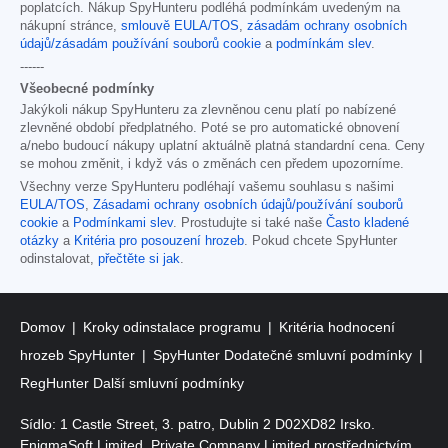
poplatcích. Nákup SpyHunteru podléhá podmínkám uvedeným na
nákupní stránce,
smlouvě EULA/TOS
,
zásadám ochrany osobních
údajů/zásadám používání souborů cookie
a
podmínkám slev
.
------
Všeobecné podmínky
Jakýkoli nákup SpyHunteru za zlevněnou cenu platí po nabízené
zlevněné období předplatného. Poté se pro automatické obnovení
a/nebo budoucí nákupy uplatní aktuálně platná standardní cena. Ceny
se mohou změnit, i když vás o změnách cen předem upozorníme.
Všechny verze SpyHunteru podléhají vašemu souhlasu s našimi
EULA/TOS
,
Zásadami ochrany osobních údajů/používání souborů
cookie
a
Podmínkami slev
. Prostudujte si také naše
Často kladené
otázky
a
Kritéria pro posouzení hrozeb
. Pokud chcete SpyHunter
odinstalovat,
přečtěte si jak
.
Domov
Kroky odinstalace programu
Kritéria hodnocení
hrozeb SpyHunter
SpyHunter Dodatečné smluvní podmínky
RegHunter Další smluvní podmínky
Sídlo: 1 Castle Street, 3. patro, Dublin 2 D02XD82 Irsko.
EnigmaSoft Limited, Private Company Limited prostřednictvím