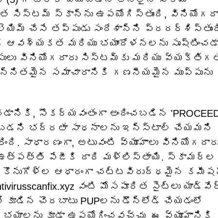
ిత సిస్టమ్ స్కాన్‌ను ఉపయోగిస్తుంది, వినియోగద
యిమ్ చేసే తప్పుడు సందేశాన్ని ప్రదర్శిస్తుంద
ిక ఆవశ్యకత మరియు భయాందోళనలను సృష్టించడా
ింపులు వినియోగదారు సిస్టమ్‌కు మరియు వ్యక్తిగ
 సున్నితమైన సమాచారానికి గణనీయమైన ముప్పును
చడానికి, సౌకర్యవంతంగా అందించబడిన 'PROCEED
ొనబడని భద్రతా సాధనాలను ఇన్‌స్టాల్ చేయమని
ోరింది. సాధారణంగా, అటువంటి వ్యూహాలు వినియోగదా
్పత్తి పేజీకి దారి మళ్లిస్తాయి. స్కామర్‌ల
ేసిన కొనుగోళ్ల ఆధారంగా చట్టవిరుద్ధమైన కమీష
ivirusscanfix.xyz వంటి మోసపూరిత సైట్‌లు యాడ్‌వేర
 కూడిన చొరబాటు PUPలను డౌన్‌లోడ్ చేయడంలో
ీ భయాలను కూడా ఉపయోగించవచ్చు. ఈ వ్యూహానికి