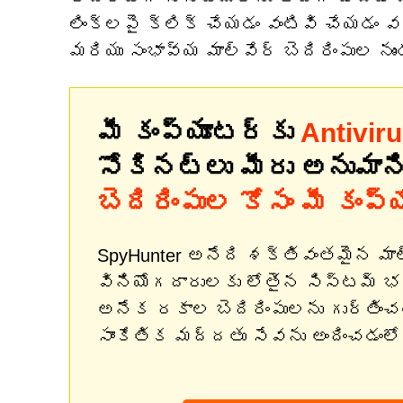
లింక్‌లపై క్లిక్ చేయడం వంటివి చేయ
మరియు సంభావ్య మాల్వేర్ బెదిరింపుల న
మీ కంప్యూటర్‌కు
Antivir
సోకినట్లు మీరు అనుమాన
బెదిరింపుల కోసం మీ కంప్
SpyHunter అనేది శక్తివంతమైన మా
వినియోగదారులకు లోతైన సిస్టమ్ 
అనేక రకాల బెదిరింపులను గుర్తిం
సాంకేతిక మద్దతు సేవను అందించడంలో