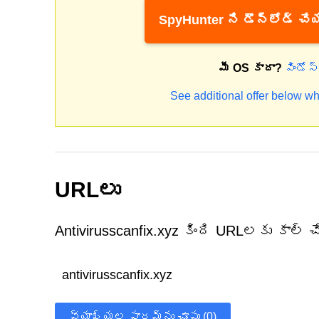
SpyHunter ని డౌన్‌లోడ్ చేయ
మీ OS కాదా?
విండోస
See additional offer below wh
URLలు
Antivirusscanfix.xyz కింది URLలకు కాల్
antivirusscanfix.xyz
వ్యాఖ్యల ఫారమ్‌ను చూపు (0)