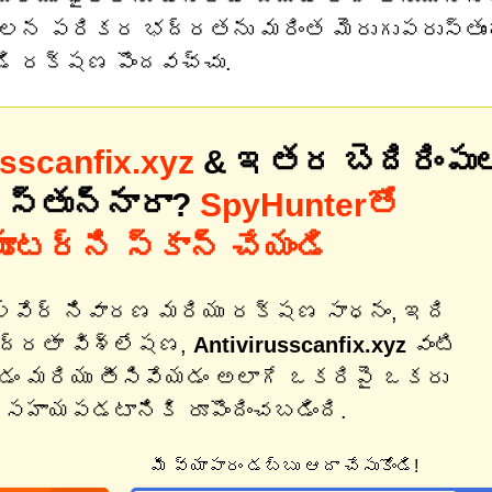
డం వలన పరికర భద్రతను మరింత మెరుగుపరుస్తుం
ుండి రక్షణ పొందవచ్చు.
usscanfix.xyz
& ఇతర బెదిరింపుల
ిస్తున్నారా?
SpyHunterతో
యూటర్‌ని స్కాన్ చేయండి
ల్వేర్ నివారణ మరియు రక్షణ సాధనం, ఇది
భద్రతా విశ్లేషణ,
Antivirusscanfix.xyz
వంటి
చడం మరియు తీసివేయడం అలాగే ఒకరిపై ఒకరు
 సహాయపడటానికి రూపొందించబడింది.
మీ వ్యాపారం డబ్బు ఆదా చేసుకోండి!