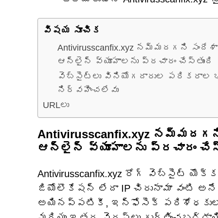
విషయ సూచిక
Antivirusscanfix.xyz నమ్మదగని సందేశ
ఆన్‌లైన్ వ్యూహాలను ప్రచారం చేస్తుంది
వెబ్‌సైట్‌లు వినియోగదారుల పరికరాల 
నిర్వహించలేవు
URLలు
Antivirusscanfix.xyz నమ్మదగన
ఆన్‌లైన్ వ్యూహాలను ప్రచారం చేస్
Antivirusscanfix.xyz రోగ్ వెబ్‌సైట
జియోలొకేషన్ లేదా IP చిరునామా వంటి 
అయినప్పటికీ, ఇన్ఫోసెక్ పరిశోధకులు 
మరియు ఇతర వైరస్‌లు గుర్తించబడ్డాయి 