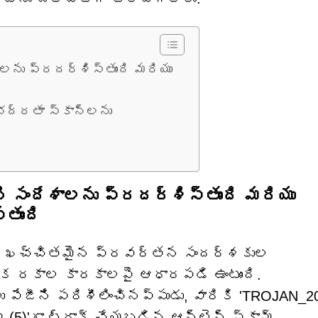
ాలను ప్రదర్శిస్తుంది మరియు
భద్రతా స్కాన్‌లను
ి సందేశాలను ప్రదర్శిస్తుంది మరియు
తుంది
్ యొక్క ఖచ్చితమైన ప్రవర్తన సందర్శకుల
అనేక రకాల కారకాలపై ఆధారపడి ఉంటుంది.
పేజీని పరిశీలించినప్పుడు, వారికి 'TROJAN_2
(5)'గా ట్రాక్ చేయబడిన ఆన్‌లైన్ స్కామ్