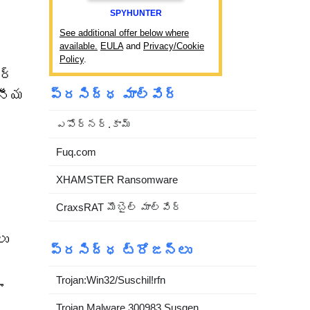
SPYHUNTER
See additional offer below where
available.
EULA
and
Privacy/Cookie
Policy
.
ర్
ప్రసిద్ధ మాల్వేర్
ఛనీయ
ఎపోర్నర్.కామ్
Fuq.com
XHAMSTER Ransomware
CraxsRAT మొబైల్ మాల్వేర్
లు
ప్రసిద్ధ ట్రోజన్లు
Trojan:Win32/Suschil!rfn
ా
Trojan.Malware.300983.Susgen