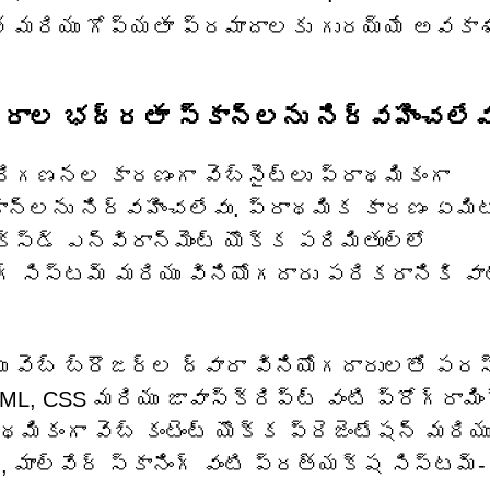
త మరియు గోప్యతా ప్రమాదాలకు గురయ్యే అవకాశ
కరాల భద్రతా స్కాన్‌లను నిర్వహించలేవ
ిగణనల కారణంగా వెబ్‌సైట్‌లు ప్రాథమికంగా
న్‌లను నిర్వహించలేవు. ప్రాథమిక కారణం ఏమిట
బాక్స్డ్ ఎన్విరాన్‌మెంట్ యొక్క పరిమితుల్లో
్ సిస్టమ్ మరియు వినియోగదారు పరికరానికి వా
 మరియు వెబ్ బ్రౌజర్‌ల ద్వారా వినియోగదారులతో ప
L, CSS మరియు జావాస్క్రిప్ట్ వంటి ప్రోగ్రామిం
ికంగా వెబ్ కంటెంట్ యొక్క ప్రెజెంటేషన్ మరియ
, మాల్వేర్ స్కానింగ్ వంటి ప్రత్యక్ష సిస్టమ్-