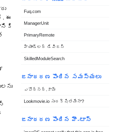
ారు
Fuq.com
ి. ఈ
ManagerUnit
నికి
త
PrimaryRemote
హ్యాండ్లర్ డివిజన్
SkilledModuleSearch
'
జనాదరణ పొందిన సమస్యలు
రులను
ఎపోర్నర్.కామ్
Lookmovie.io సురక్షితమేనా?
న్
్
జనాదరణ పొందిన హౌ-టాస్