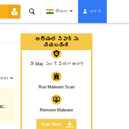
శోధన
తెలుగు
లాగిన్
అత్యంత సిఫార్సు
చేయబడింది
మీ Mac సురక్షితంగా ఉందా?
లుగు
Run Malware Scan
ac.
Remove Malware
Scan Now