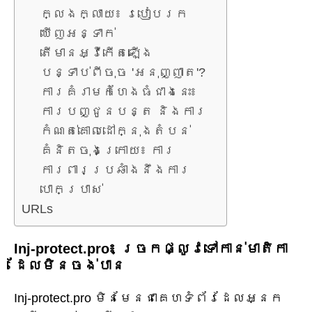
ក្លែងក្លាយ៖ របៀបរក
ឃើញអន្ទាក់
តើមានអ្វីកើតឡើង
បន្ទាប់ពីចុច 'អនុញ្ញាត'?
ការគំរាមកំហែងធំជាងនេះ៖
ការបញ្ជូនបន្ត និងការ
កំណត់គោលដៅក្នុងតំបន់
គំនិតចុងក្រោយ៖ ការ
ការពារប្រឆាំងនឹងការ
បោកប្រាស់
URLs
Inj-protect.pro៖ ច្រកផ្លូវទៅកាន់មាតិកា
ដែលមិនចង់បាន
Inj-protect.pro មិនមែនជាគេហទំព័រដែលអ្នក