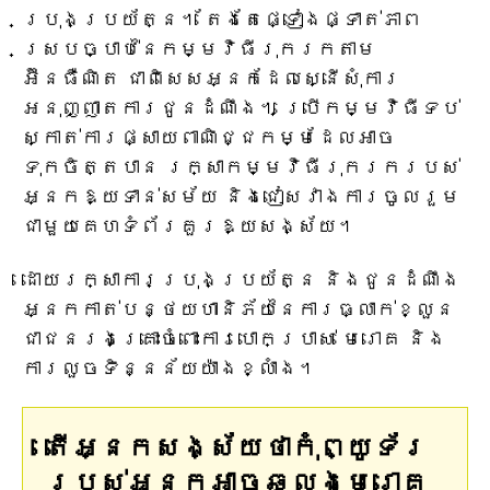
ប្រុងប្រយ័ត្ន។ តែងតែផ្ទៀងផ្ទាត់ភាព
ស្របច្បាប់នៃកម្មវិធីរុករកតាម
អ៊ីនធឺណិត ជាពិសេសអ្នកដែលស្នើសុំការ
អនុញ្ញាតការជូនដំណឹង។ ប្រើកម្មវិធីទប់
ស្កាត់ការផ្សាយពាណិជ្ជកម្មដែលអាច
ទុកចិត្តបាន រក្សាកម្មវិធីរុករករបស់
អ្នកឱ្យទាន់សម័យ និងជៀសវាងការចូលរួម
ជាមួយគេហទំព័រគួរឱ្យសង្ស័យ។
ដោយរក្សាការប្រុងប្រយ័ត្ន និងជូនដំណឹង
អ្នកកាត់បន្ថយហានិភ័យនៃការធ្លាក់ខ្លួន
ជាជនរងគ្រោះចំពោះការបោកប្រាស់ មេរោគ និង
ការលួចទិន្នន័យយ៉ាងខ្លាំង។
តើអ្នកសង្ស័យថាកុំព្យូទ័រ
របស់អ្នកអាចឆ្លងមេរោគ