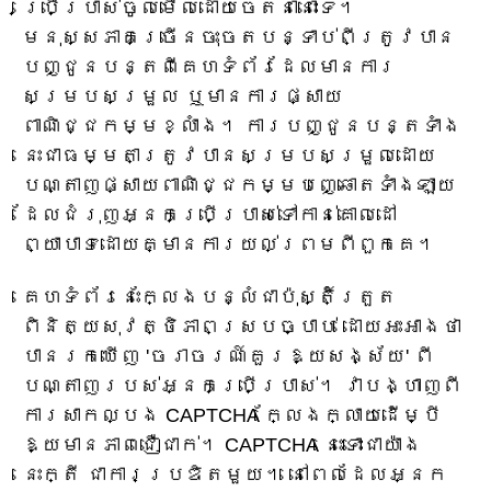
ប្រើប្រាស់ចូលមើលដោយចេតនានោះទេ។
មនុស្សភាគច្រើនចុះចតបន្ទាប់ពីត្រូវបាន
បញ្ជូនបន្តពីគេហទំព័រដែលមានការ
សម្របសម្រួល ឬមានការផ្សាយ
ពាណិជ្ជកម្មខ្លាំង។ ការបញ្ជូនបន្តទាំង
នេះជាធម្មតាត្រូវបានសម្របសម្រួលដោយ
បណ្តាញផ្សាយពាណិជ្ជកម្មបញ្ឆោតទាំងឡាយ
ដែលជំរុញអ្នកប្រើប្រាស់ទៅកាន់គោលដៅ
ព្យាបាទដោយគ្មានការយល់ព្រមពីពួកគេ។
គេហទំព័រនេះក្លែងបន្លំជាប៉ុស្តិ៍ត្រួត
ពិនិត្យសុវត្ថិភាពស្របច្បាប់ ដោយអះអាងថា
បានរកឃើញ 'ចរាចរណ៍គួរឱ្យសង្ស័យ' ពី
បណ្តាញរបស់អ្នកប្រើប្រាស់។ វាបង្ហាញពី
ការសាកល្បង CAPTCHA ក្លែងក្លាយដើម្បី
ឱ្យមានភាពជឿជាក់។ CAPTCHA នេះទោះជាយ៉ាង
នេះក្តី ជាការប្រឌិតមួយ។ នៅពេលដែលអ្នក