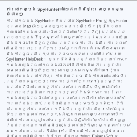
ការសាកល្បង SpyHunter ដោយឥតគិតថ្លៃ៖ លក្ខខណ្ឌ
សំខាន់ៗ
ការសាកល្បង SpyHunter គឺសម្រាប់ SpyHunter Pro ឬ SpyHunter
សម្រាប់ Mac ហើយរួមបញ្ចូលឧបករណ៍ច្រើន (ដូចដែលបាន
កំណត់នៅក្នុងសម្ភារៈផ្សព្វផ្សាយ/ទំព័រទិញ) សម្រាប់រយៈ
ពេលសាកល្បង 7 ថ្ងៃម្តង ដែលផ្តល់ជូននូវមុខងាររកឃើញ
និងដកមេរោគដ៏ទូលំទូលាយ ប្រព័ន្ធការពារដំណើរការខ្ពស់
ដើម្បីការពារប្រព័ន្ធរបស់អ្នកពីការគំរាមកំហែងមេរោគ
និងការចូលប្រើក្រុមគាំទ្របច្ចេកទេសរបស់យើងតាមរយៈ
SpyHunter HelpDesk។ អ្នកនឹងមិនត្រូវបានគិតប្រាក់ជាមុន
ក្នុងអំឡុងពេលសាកល្បងនោះទេ ទោះបីជាកាតឥណទានត្រូវបាន
ទាមទារដើម្បីធ្វើឱ្យការសាកល្បងសកម្មក៏ដោយ។ (កាត
ឥណទានបង់ប្រាក់ជាមុន កាតឥណពន្ធ និងកាតអំណោយអាចមិន
ត្រូវបានទទួលយកក្រោមការផ្តល់ជូននេះទេ។) តម្រូវការ
សម្រាប់វិធីសាស្ត្រទូទាត់របស់អ្នកគឺដើម្បីជួយធានាការ
ការពារសុវត្ថិភាពជាបន្តបន្ទាប់ និងមិនមានការរំខាន
ក្នុងអំឡុងពេលផ្លាស់ប្តូររបស់អ្នកពីការសាកល្បងទៅជា
ការជាវបង់ប្រាក់ ប្រសិនបើអ្នកសម្រេចចិត្តទិញ។ វិធី
សាស្ត្រទូទាត់របស់អ្នកនឹងមិនត្រូវបានគិតប្រាក់ចំនួន
ទឹកប្រាក់ទូទាត់ជាមុនក្នុងអំឡុងពេលសាកល្បងនោះទេ ទោះបីជា
សំណើសុំការអនុញ្ញាតអាចត្រូវបានផ្ញើទៅកាន់ស្ថាប័នហិរញ្ញ
វត្ថុរបស់អ្នក ដើម្បីផ្ទៀងផ្ទាត់ថាវិធីសាស្ត្រទូទាត់របស់
អ្នកមានសុពលភាពក៏ដោយ (ការដាក់ស្នើការអនុញ្ញាតបែបនេះ
មិនមែនជាសំណើសុំការគិតថ្លៃ ឬថ្លៃសេវាដោយ EnigmaSoft ទេ