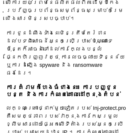
លើការយល់ព្រមនៃផលិតផលពិត ដើម្បីកេង
ប្រវ័ញ្ចប្រព័ន្ធសម្ព័ន្ធសម្រាប់កម្រៃ
ជើងសារមិនស្របច្បាប់។
ការជូនដំណឹងទាំងនេះមិនត្រឹមតែរំខាន
ដល់បទពិសោធន៍អ្នកប្រើប្រាស់ប៉ុណ្ណោះទេ
ប៉ុន្តែក៏អាចនាំទៅដល់ការក្លែងបន្លំ
ផ្នែកហិរញ្ញវត្ថុ ការលេចធ្លាយទិន្នន័យ
ឬការដំឡើង spyware និង ransomware
ផងដែរ។
ការគំរាមកំហែងធំជាងនេះ៖ ការបញ្ជូន
បន្ត និងការកំណត់គោលដៅក្នុងតំបន់
លក្ខណៈគ្រោះថ្នាក់មួយទៀតរបស់ Inj-protect.pro
គឺសមត្ថភាពរបស់វាក្នុងការកែសម្រួល
ខ្លឹមសារដោយផ្អែកលើទីតាំងរបស់អ្នកប្រើ
ប្រាស់ ឬអាសយដ្ឋាន IP ។ ការកំណត់គោលដៅ