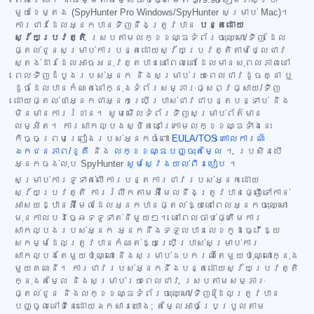
មួយខែម្តង (SpyHunter Pro Windows/SpyHunter សម្រាប់ Mac)។
ការជាវដែលអ្នកបានទិញនឹងត្រូវបាន
បន្តដោយ
ស្វ័យប្រវត្តិ
ស្របតាមលក្ខខណ្ឌទំព័រចុះឈ្មោះ/ទិញ ដែល
ផ្តល់ជូនសម្រាប់ការបន្តដោយស្វ័យប្រវត្តិតាមថ្លៃជាវ
ស្តង់ដារដែលអាចអនុវត្តបាននៅពេលនោះ ដែលមានសុពលភាពនៅ
ពេលទិញដំបូងរបស់អ្នក និងសម្រាប់រយៈពេលជាវដូចគ្នា ឬ
ដូចដែលបានកំណត់នៅក្នុងទំព័រសម្ភារៈផ្សព្វផ្សាយ/ទិញ
ដោយផ្តល់ថាអ្នកជាអ្នកប្រើប្រាស់ជាវជាបន្តបន្ទាប់ និង
មិនមានការរំខាន។ សូមមើលទំព័រទិញសម្រាប់ព័ត៌មាន
លម្អិត។ ការសាកល្បងស្ថិតនៅក្រោមលក្ខខណ្ឌទាំងនេះ
កិច្ចព្រមព្រៀងរបស់អ្នកចំពោះ
EULA/TOS
គោលការណ៍
ឯកជនភាព/ខូគី
និង
លក្ខខណ្ឌបញ្ចុះតម្លៃ
។ ប្រសិនបើ
អ្នកចង់លុប SpyHunter
សូមស្វែងយល់ពីរបៀប
។
សម្រាប់ការទូទាត់លើការបន្តការជាវរបស់អ្នកដោយ
ស្វ័យប្រវត្តិ ការរំលឹកតាមអ៊ីមែលនឹងត្រូវបានផ្ញើទៅកាន់
អាសយដ្ឋានអ៊ីមែលដែលអ្នកបានផ្តល់ឱ្យនៅពេលអ្នកចុះឈ្មោះ
មុនកាលបរិច្ឆេទទូទាត់នីមួយៗ។ នៅពេលចាប់ផ្តើមការ
សាកល្បងរបស់អ្នក អ្នកនឹងទទួលបានលេខកូដធ្វើឱ្យ
សកម្មដែលត្រូវបានកំណត់ឱ្យប្រើប្រាស់សម្រាប់ការ
សាកល្បងតែមួយប៉ុណ្ណោះ និងសម្រាប់ឧបករណ៍តែមួយប៉ុណ្ណោះក្នុង
មួយគណនី។ ការជាវរបស់អ្នកនឹងបន្តដោយស្វ័យប្រវត្តិ
ក្នុងតម្លៃ និងសម្រាប់រយៈពេលជាវ ស្របតាមសម្ភារៈ
ផ្តល់ជូន និងលក្ខខណ្ឌទំព័រចុះឈ្មោះ/ទិញ (ដែលត្រូវបាន
បញ្ចូលនៅទីនេះដោយឯកសារយោង; តម្លៃអាចប្រែប្រួលតាម