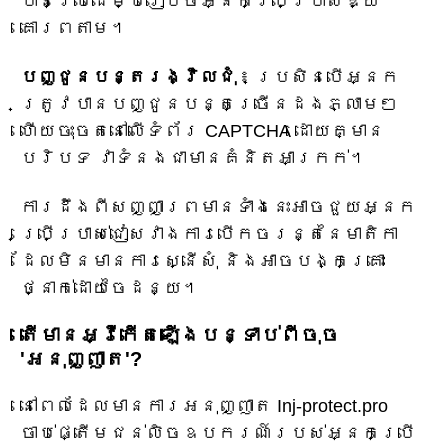
បានប្រើដើម្បីរៀបចំអ្នកប្រើប្រាស់ឱ្យ
គោរពតាម។
បញ្ជូនបន្តរង្វិលជុំ
៖ ប្រសិនបើអ្នក
ត្រូវបានបញ្ជូនបន្តច្រើនដងភ្លាមៗ
ហើយចុះចតនៅលើទំព័រ CAPTCHA ដោយគ្មាន
បរិបទ វាទំនងជាមានគំនិតអាក្រក់។
ការដឹងពីសញ្ញាព្រមានទាំងនេះអាចជួយអ្នក
ប្រើប្រាស់ជៀសវាងការបើកចរន្តនៃមាតិកា
ដែលមិនមានការស្នើសុំ និងអាចបង្កគ្រោះ
ថ្នាក់ដោយចៃដន្យ។
តើមានអ្វីកើតឡើងបន្ទាប់ពីចុច
'អនុញ្ញាត'?
នៅពេលដែលមានការអនុញ្ញាត Inj-protect.pro
ចាប់ផ្តើមជន់លិចឧបករណ៍របស់អ្នកប្រើ