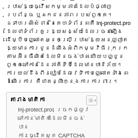
ប្រាស់ឱ្យធ្វើសកម្មភាពដែលបំផ្លាញ
ប្រព័ន្ធ ឬឯកជនភាពរបស់ពួកគេ។
ឧទាហរណ៍សំខាន់នៃគេហទំព័រនេះគឺ Inj-protect.pro
ដែលជាទំព័រគួរឱ្យសង្ស័យដែលរចនាឡើង
ដើម្បីបញ្ឆោតអ្នកប្រើប្រាស់ឱ្យអនុញ្ញាត
ឱ្យមានការជូនដំណឹងអំពីកម្មវិធីរុករក
តាមអ៊ីនធឺណិតដែលមិនចង់បាន ហើយបញ្ជូន
ពួកគេទៅកាន់ដែនភាគីទីបីដែលមានហានិភ័យ។
ការយល់ដឹងពីរបៀបដែលវេទិកាបញ្ឆោតទាំងនេះ
ដំណើរការ គឺជាគន្លឹះក្នុងការការពារ។
តារាង​មាតិកា
Inj-protect.pro៖ ច្រកផ្លូវ
ទៅកាន់មាតិកាដែលមិនចង់
បាន
ការធ្វើតេស្ត CAPTCHA