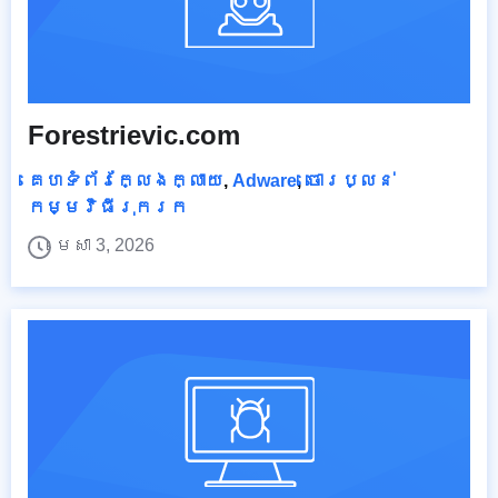
Forestrievic.com
គេហទំព័រក្លែងក្លាយ
,
Adware
,
ចោរប្លន់
កម្មវិធីរុករក
មេសា 3, 2026