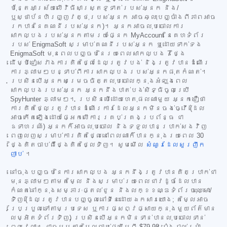
ប៉ុន្តែអាស្រ័យលើវិធីសាស្ត្រទូទាត់របស់អ្នក និង/
ឬស្ថាប័នហិរញ្ញវត្ថុរបស់អ្នក អាចឆ្លុះបញ្ចាំងពីភាពអាច
រកបាននៃគណនីរបស់អ្នក)។ អ្នកអាចលុបចោលការ
សាកល្បងរបស់អ្នកតាមរយៈផ្នែក MyAccount នៃគេហទំព័រ
របស់ EnigmaSoft សម្រាប់គណនីរបស់អ្នក ឬដោយទាក់ទង
EnigmaSoft មុនពេលបញ្ចប់នៃរយៈពេលសាកល្បង 7 ថ្ងៃ
ដើម្បីជៀសវាងការគិតថ្លៃដែលត្រូវបង់ និងត្រូវបានដំណើរ
ការភ្លាមៗបន្ទាប់ពីការសាកល្បងរបស់អ្នកផុតកំណត់។
ប្រសិនបើអ្នកសម្រេចចិត្តលុបចោលក្នុងអំឡុងពេល
សាកល្បងរបស់អ្នក អ្នកនឹងបាត់បង់សិទ្ធិចូលប្រើ
SpyHunter ភ្លាមៗ។ ប្រសិនបើដោយហេតុផលណាមួយ អ្នកជឿថា
ការគិតថ្លៃត្រូវបានដំណើរការដែលអ្នកមិនចង់ធ្វើ (ដែល
អាចកើតឡើងដោយផ្អែកលើការគ្រប់គ្រងប្រព័ន្ធ ជា
ឧទាហរណ៍) អ្នកក៏អាចលុបចោល និងទទួលបានប្រាក់សងវិញ
ពេញលេញសម្រាប់ការគិតថ្លៃនៅពេលណាក៏បានក្នុងរយៈពេល 30
ថ្ងៃគិតចាប់ពីថ្ងៃគិតថ្លៃទិញ។ សូមមើល
សំណួរដែលសួរញឹក
ញាប់
។
នៅចុងបញ្ចប់នៃការសាកល្បង អ្នកនឹងត្រូវបានគិតប្រាក់ជា
មុនភ្លាមៗតាមតម្លៃ និងសម្រាប់រយៈពេលជាវដូចដែលបាន
កំណត់នៅក្នុងសម្ភារៈផ្តល់ជូន និងលក្ខខណ្ឌទំព័រចុះឈ្មោះ/
ទិញ (ដែលត្រូវបានបញ្ចូលនៅទីនេះដោយឯកសារយោង; តម្លៃអាច
ប្រែប្រួលទៅតាមប្រទេស ឬការផ្សព្វផ្សាយក្នុងមួយព័ត៌មាន
លម្អិតទំព័រទិញ) ប្រសិនបើអ្នកមិនទាន់បានលុបចោលទាន់
ពេលវេលា។ ជាធម្មតាតម្លៃចាប់ផ្តើមពី
$79.98
រៀងរាល់ប្រាំ