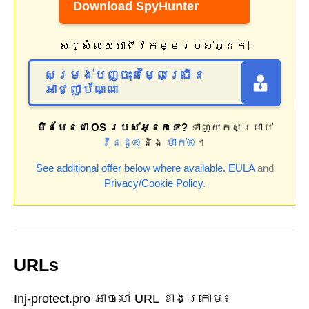
Download SpyHunter
សន្សំលុយអាជីវកម្មរបស់អ្នក!
សម្រង់បញ្ចុះតម្លៃច្រើន
អាជ្ញាប័ណ្ណ
មិនមែនជា OS របស់អ្នកទេ?
ទាញយកសម្រាប់
វីនដូ®
និង
ម៉ាក់®
។
See additional offer below where available.
EULA
and
Privacy/Cookie Policy
.
URLs
Inj-protect.pro អាចហៅ URL ខាងក្រោម៖