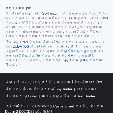
------
លក្ខខណ្ឌទូទៅ
ការទិញណាមួយសម្រាប់ SpyHunter ក្រោមតម្លៃបញ្ចុះតម្លៃគឺមាន
សុពលភាពសម្រាប់រយៈពេលជាវដែលបានផ្តល់ជូន។ បន្ទាប់ពីនោះ
តម្លៃស្តង់ដារដែលអាចអនុវត្តបាននៅពេលនោះនឹងអនុវត្ត
សម្រាប់ការបន្តដោយស្វ័យប្រវត្តិ និង/ឬការទិញនាពេល
អនាគត។ តម្លៃអាចមានការផ្លាស់ប្តូរ ទោះបីជាយើងនឹងជូន
ដំណឹងដល់អ្នកជាមុនអំពីការផ្លាស់ប្តូរតម្លៃក៏ដោយ។
កំណែ SpyHunter ទាំងអស់គឺអាស្រ័យលើការយល់ព្រមរបស់អ្នក
ចំពោះ
EULA/TOS
គោលការណ៍ឯកជនភាព/ខូគី
និង
លក្ខខណ្ឌ
បញ្ចុះតម្លៃ
របស់យើង។ សូមមើល
សំណួរដែលសួរញឹកញាប់
និង
លក្ខណៈវិនិច្ឆ័យវាយតម្លៃការគំរាមកំហែង
របស់យើង
ផងដែរ។ ប្រសិនបើអ្នកចង់លុប SpyHunter
សូមស្វែងយល់
ពីរបៀប
។
ផ្ទះ
ជំហានលុបកម្មវិធី
លក្ខណៈវិនិច្ឆ័យការវាយ
តម្លៃការគំរាមកំហែងរបស់ SpyHunter
លក្ខខណ្ឌ
បន្ថែម SpyHunter
លក្ខខណ្ឌបន្ថែម RegHunter
ការិយាល័យដែលបានចុះឈ្មោះ៖ 1 Castle Street ជាន់ទី 3 ទីក្រុង
Dublin 2 D02XD82 អៀរឡង់។