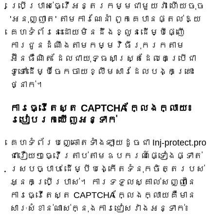
ប្រើប្រាស់ធ្វើអន្តរកម្មជាមួយវា ហើយចុច
'អនុញ្ញាត' តាមការណែនាំ ពួកគេបានផ្តល់ឱ្យ
គេហទំព័រនេះដោយមិនដឹងខ្លួនដើម្បីផ្ញើ
ការជូនដំណឹងតាមកម្មវិធីរុករកតាម
អ៊ីនធឺណិត ដែលជាយុទ្ធសាស្ត្រដែលគេប្រើជា
ទូទៅដើម្បីចែកចាយខ្លឹមសារដែលបង្កគ្រោះ
ថ្នាក់។
ការធ្វើតេស្ត CAPTCHA ក្លែងក្លាយ៖
របៀបរកឃើញអន្ទាក់
គេហទំព័របញ្ឆោតទាំងឡាយដូចជា Inj-protect.pro
ជារឿយៗធ្វើត្រាប់តាមឧបករណ៍ផ្ទៀងផ្ទាត់
ស្របច្បាប់ ដើម្បីបង្កើតទំនុកចិត្តរបស់
អ្នកប្រើប្រាស់។ ការទទួលស្គាល់សញ្ញានៃ
ការធ្វើតេស្ត CAPTCHA ក្លែងក្លាយគឺមាន
សារៈសំខាន់ណាស់ក្នុងការជៀសវាងអន្ទាក់៖