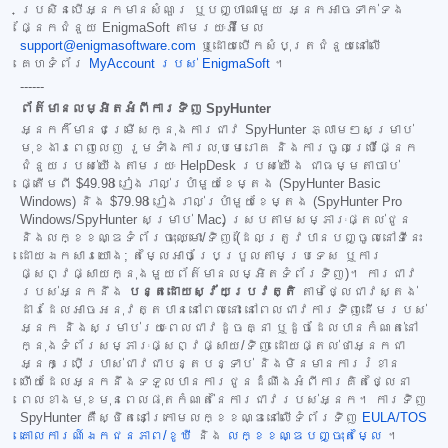
ប្រសិនបើអ្នកមានសំណួរ ឬបញ្ហាណាមួយ អ្នកអាចទាក់ទង
ផ្នែកជំនួយ EnigmaSoft តាមរយៈអ៊ីមែល
support@enigmasoftware.com
ឬដោយបើកសំបុត្រជំនួយនៅលើ
គេហទំព័រ
MyAccount របស់ EnigmaSoft
។
------
ព័ត៌មានលម្អិតអំពីការទិញ SpyHunter
អ្នកក៏មានជម្រើសក្នុងការជាវ SpyHunter ភ្លាមៗសម្រាប់
មុខងារពេញលេញ រួមទាំងការលុបមេរោគ និងការចូលប្រើផ្នែក
ជំនួយរបស់យើងតាមរយៈ HelpDesk របស់យើង ជាធម្មតាចាប់
ផ្តើមពី
$49.98
រៀងរាល់ប្រាំមួយខែម្តង (SpyHunter Basic
Windows) និង
$79.98
រៀងរាល់ប្រាំមួយខែម្តង (SpyHunter Pro
Windows/SpyHunter សម្រាប់ Mac) ស្របតាមសម្ភារៈផ្តល់ជូន
និងលក្ខខណ្ឌទំព័រចុះឈ្មោះ/ទិញ (ដែលត្រូវបានបញ្ចូលនៅទីនេះ
ដោយឯកសារយោង; តម្លៃអាចប្រែប្រួលតាមប្រទេស ឬការ
ផ្សព្វផ្សាយក្នុងមួយព័ត៌មានលម្អិតទំព័រទិញ)។ ការជាវ
របស់អ្នកនឹង
បន្តដោយស្វ័យប្រវត្តិ
តាមថ្លៃជាវស្តង់
ដារដែលអាចអនុវត្តបាននៅពេលនោះ នៅពេលជាវការទិញដើមរបស់
អ្នក និងសម្រាប់រយៈពេលជាវដូចគ្នា ឬដូចដែលបានកំណត់នៅ
ក្នុងទំព័រសម្ភារៈផ្សព្វផ្សាយ/ទិញ ដោយផ្តល់ថាអ្នកជា
អ្នកប្រើប្រាស់ជាវជាបន្តបន្ទាប់ និងមិនមានការរំខាន
ហើយដែលអ្នកនឹងទទួលបានការជូនដំណឹងអំពីការគិតថ្លៃនា
ពេលខាងមុខមុនពេលផុតកំណត់នៃការជាវរបស់អ្នក។ ការទិញ
SpyHunter គឺស្ថិតនៅក្រោមលក្ខខណ្ឌនៅលើទំព័រទិញ
EULA/TOS
គោលការណ៍ឯកជនភាព/ខូឃី
និង
លក្ខខណ្ឌបញ្ចុះតម្លៃ
។