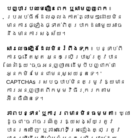
បញ្ហាប្រឈមលឿនពេក ឬសាមញ្ញពេក
៖
ប្រអប់ធីកដែលឆ្លងកាត់ភ្លាមៗដោយមិន
មានការផ្ទៀងផ្ទាត់ពិតប្រាកដណាមួយអាច
នឹងមានការសង្ស័យ។
សារលេចឡើងដែលមិនរំពឹងទុក
៖ បន្ទាប់ពី
ការធ្វើតេស្ត អ្នកប្រើប្រាស់ត្រូវបាន
ណែនាំឱ្យ 'ចុចអនុញ្ញាត ដើម្បីបញ្ជាក់ថា
អ្នកមិនមែនជាមនុស្សយន្តទេ។'
CAPTCHAs ស្របច្បាប់មិនតម្រូវឱ្យមាន
ការអនុញ្ញាតពីកម្មវិធីរុករកតាម
អ៊ីនធឺណិតទេ។
ភាពបន្ទាន់ ឬការព្រមានមិនធម្មតា
៖ ឃ្លា
ដូចជា 'ចរាចរណ៍គួរឱ្យសង្ស័យត្រូវ
បានរកឃើញ' ឬភាសារោទិ៍ស្រដៀងគ្នា ត្រូវ