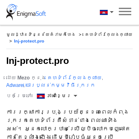
Skip
to
ភាសាខ្មែរ
content
មូលដ្ឋានទិន្នន័យគំរាមកំហែង
គេហទំព័រក្លែងក្លាយ
Inj-protect.pro
Inj-protect.pro
ដោយ
Mezo
ក្នុង
គេហទំព័រក្លែងក្លាយ
,
Adware
,
ចោរប្លន់កម្មវិធីរុករក
បកប្រែទៅ៖
ភាសាខ្មែរ
ការរក្សាការប្រុងប្រយ័ត្នខណៈពេលកំពុង
រុករកគេហទំព័រគឺសំខាន់ជាងពេលណាទាំង
អស់។ អ្នកបោកប្រាស់ប្រើល្បិចបោកបញ្ឆោត
កាន់តែខ្លាំងឡើង ដើម្បីរៀបចំអ្នកប្រើ