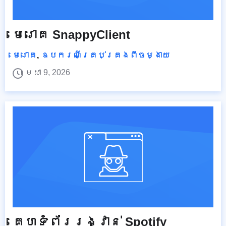
មេរោគ SnappyClient
មេរោគ
,
ឧបករណ៍គ្រប់គ្រងពីចម្ងាយ
មេសា 9, 2026
គេហទំព័ររង្វាន់ Spotify