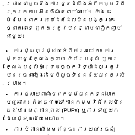
ប្រាស់ជាមួយនឹងការជូនដំណឹងអំពីកម្មវិធី
រុករកតាមអ៊ីនធឺណិតជាប់លាប់។ ទាំងនេះ
មិនមែនជាការអាប់ដេតដែលមិនបង្កគ្រោះ
ថ្នាក់នោះទេ ពួកគេត្រូវបានភ្ជាប់ជាញឹកញាប់
ជាមួយ៖
ការផ្សព្វផ្សាយអំពីការឆបោក៖ ការ
ផ្តល់ជូនក្លែងក្លាយ ទំព័របន្លំ ឬការ
ក្លែងបន្លំគាំទ្របច្ចេកវិទ្យាដែលត្រូវ
បានរចនាឡើងដើម្បីលួចទិន្នន័យអ្នកប្រើ
ប្រាស់។
ការផ្សាយពាណិជ្ជកម្មផ្នែកទន់បោក
បញ្ឆោត៖ តំណភ្ជាប់ទៅកាន់កម្មវិធីដែលមិន
ចង់បានសក្តានុពល (PUPs) ឬការទាញយក
ដែលផ្ទុកដោយមេរោគ។
ការបំពានលើសម្ព័ន្ធ៖ ការយល់ច្រឡំ