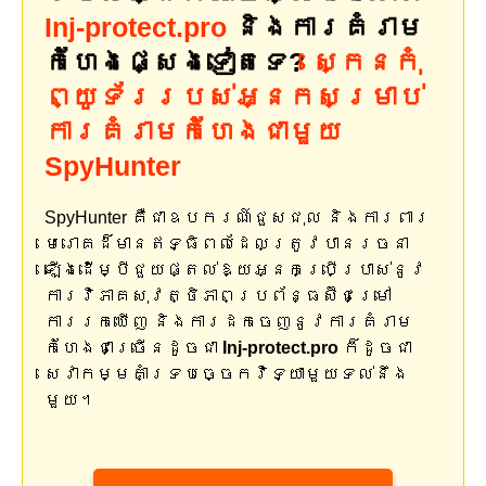
Inj-protect.pro
និងការគំរាម
កំហែងផ្សេងទៀតទេ?
ស្កេនកុំ
ព្យូទ័ររបស់អ្នកសម្រាប់
ការគំរាមកំហែងជាមួយ
SpyHunter
SpyHunter គឺជាឧបករណ៍ជួសជុល និងការពារ
មេរោគដ៏មានឥទ្ធិពលដែលត្រូវបានរចនា
ឡើងដើម្បីជួយផ្តល់ឱ្យអ្នកប្រើប្រាស់នូវ
ការវិភាគសុវត្ថិភាពប្រព័ន្ធស៊ីជម្រៅ
ការរកឃើញ និងការដកចេញនូវការគំរាម
កំហែងជាច្រើនដូចជា
Inj-protect.pro
ក៏ដូចជា
សេវាកម្មគាំទ្របច្ចេកវិទ្យាមួយទល់នឹង
មួយ។