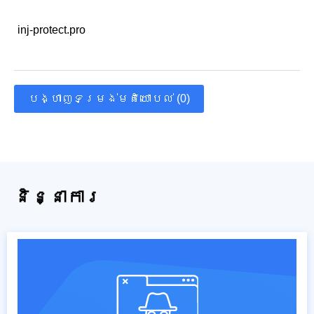
inj-protect.pro
បង្ហាញទម្រង់មតិយោបល់ (0)
និន្នាការ