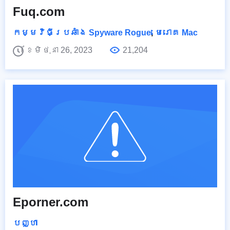
Fuq.com
កម្មវិធីប្រឆាំង Spyware Rogue
,
មេរោគ Mac
ខែមិថុនា 26, 2023
21,204
Eporner.com
បញ្ហា