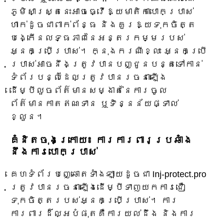
ភូមិសាស្ត្រនេះអាចធ្វើឱ្យមាតិកាបោកប្រាស់
ហាក់ដូចជាពាក់ព័ន្ធ និងគួរឱ្យទុកចិត្ត
បង្កើនលទ្ធភាពនៃអន្តរកម្មរបស់
អ្នកប្រើប្រាស់។ ក្នុងករណីខ្លះ អ្នកប្រើ
ប្រាស់អាចនឹងត្រូវបានបញ្ជូនបន្តទៅកាន់
ទំព័របន្លំដែលត្រូវបានរចនាឡើង
ដើម្បីលួចព័ត៌មានសម្ងាត់នៃការចូល
ព័ត៌មានកាតឥណទាន ឬទិន្នន័យផ្ទាល់
ខ្លួន។
គំនិតចុងក្រោយ៖ ការការពារប្រឆាំង
នឹងការបោកប្រាស់
គេហទំព័របញ្ឆោតទាំងឡាយដូចជា Inj-protect.pro
ត្រូវបានរចនាឡើងដើម្បីទាញយកការជឿ
ទុកចិត្តរបស់អ្នកប្រើប្រាស់។ ការ
ការពារដ៏ល្អបំផុតគឺការយល់ដឹង និងការ