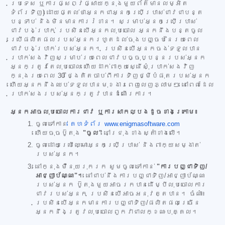
ប្រទេស ឬការផ្សព្វផ្សាយក្នុងមួយព័ត៌មានលម្អិត
ទំព័រទិញ) ដោយផ្តល់ថាអ្នកជាអ្នកប្រើប្រាស់ជាវជាបន្ត
បន្ទាប់ និងមិនមានការរំខាន។ សម្រាប់អ្នកប្រើប្រាស់
ជាវបង់ប្រាក់ ប្រសិនបើអ្នកលុបចោល អ្នកនឹងបន្តចូល
ប្រើផលិតផលរបស់អ្នករហូតដល់ចុងបញ្ចប់នៃរយៈពេល
ជាវបង់ប្រាក់របស់អ្នក។ ប្រសិនបើអ្នកចង់ទទួលបាន
ប្រាក់សងវិញសម្រាប់រយៈពេលជាវបច្ចុប្បន្នរបស់អ្នក
អ្នកត្រូវតែលុបចោល ហើយដាក់ពាក្យស្នើសុំប្រាក់សងវិញ
ក្នុងរយៈពេល 30 ថ្ងៃគិតចាប់ពីការទិញថ្មីបំផុតរបស់អ្នក
ហើយអ្នកនឹងឈប់ទទួលបានមុខងារពេញលេញភ្លាមៗ នៅពេលដែល
ប្រាក់សងរបស់អ្នកត្រូវបានដំណើរការ។
អ្នកអាចលុបចោលការជាវ ឬការសាកល្បងដូចខាងក្រោម៖
ចូលទៅកាន់
គេហទំព័រ www.enigmasoftware.com
ហើយចុចប៊ូតុង
"ចូល"
នៅជ្រុងខាងស្តាំខាងលើ។
ចូលដោយប្រើឈ្មោះអ្នកប្រើប្រាស់ និងពាក្យសម្ងាត់
របស់អ្នក។
នៅក្នុងម៉ឺនុយរុករក សូមចូលទៅកាន់
"ការបញ្ជាទិញ/
អាជ្ញាប័ណ្ណ"។
នៅជាប់នឹងការបញ្ជាទិញ/អាជ្ញាប័ណ្ណ
របស់អ្នក ប៊ូតុងមួយអាចរកបានដើម្បីលុបចោលការ
ជាវរបស់អ្នក ប្រសិនបើអាចអនុវត្តបាន។ ចំណាំ៖
ប្រសិនបើអ្នកមានការបញ្ជាទិញ/ផលិតផលច្រើន
អ្នកនឹងត្រូវលុបចោលពួកវាជាលក្ខណៈបុគ្គល។