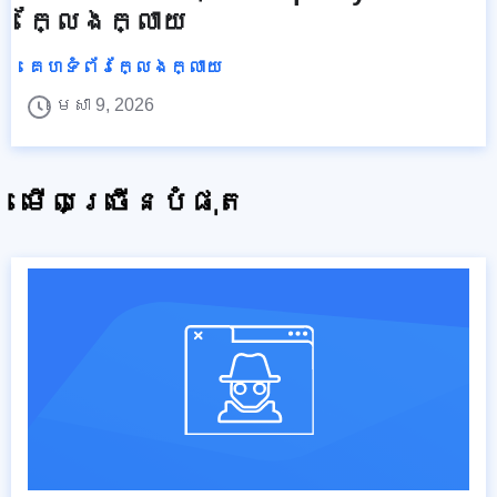
ក្លែងក្លាយ
គេហទំព័រក្លែងក្លាយ
មេសា 9, 2026
មើលច្រើនបំផុត