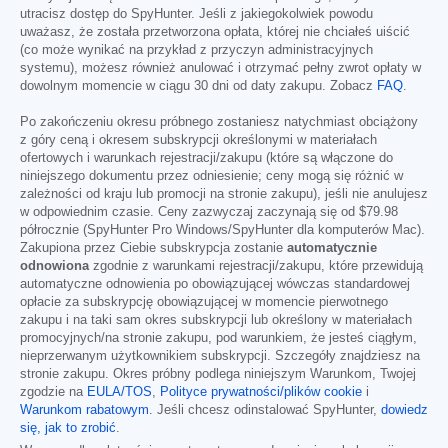
utracisz dostęp do SpyHunter. Jeśli z jakiegokolwiek powodu
uważasz, że została przetworzona opłata, której nie chciałeś uiścić
(co może wynikać na przykład z przyczyn administracyjnych
systemu), możesz również anulować i otrzymać pełny zwrot opłaty w
dowolnym momencie w ciągu 30 dni od daty zakupu. Zobacz
FAQ
.
Po zakończeniu okresu próbnego zostaniesz natychmiast obciążony
z góry ceną i okresem subskrypcji określonymi w materiałach
ofertowych i warunkach rejestracji/zakupu (które są włączone do
niniejszego dokumentu przez odniesienie; ceny mogą się różnić w
zależności od kraju lub promocji na stronie zakupu), jeśli nie anulujesz
w odpowiednim czasie. Ceny zazwyczaj zaczynają się od
$79.98
półrocznie (SpyHunter Pro Windows/SpyHunter dla komputerów Mac).
Zakupiona przez Ciebie subskrypcja zostanie
automatycznie
odnowiona
zgodnie z warunkami rejestracji/zakupu, które przewidują
automatyczne odnowienia po obowiązującej wówczas standardowej
opłacie za subskrypcję obowiązującej w momencie pierwotnego
zakupu i na taki sam okres subskrypcji lub określony w materiałach
promocyjnych/na stronie zakupu, pod warunkiem, że jesteś ciągłym,
nieprzerwanym użytkownikiem subskrypcji. Szczegóły znajdziesz na
stronie zakupu. Okres próbny podlega niniejszym Warunkom, Twojej
zgodzie na
EULA/TOS
,
Polityce prywatności/plików cookie
i
Warunkom rabatowym
. Jeśli chcesz odinstalować SpyHunter,
dowiedz
się, jak to zrobić
.