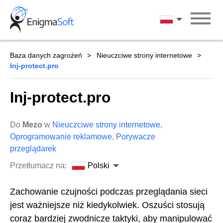
Skip
to
Polski
content
Baza danych zagrożeń
Nieuczciwe strony internetowe
Inj-protect.pro
Inj-protect.pro
Do
Mezo
w
Nieuczciwe strony internetowe
,
Oprogramowanie reklamowe
,
Porywacze
przeglądarek
Przetłumacz na:
Polski
Zachowanie czujności podczas przeglądania sieci
jest ważniejsze niż kiedykolwiek. Oszuści stosują
coraz bardziej zwodnicze taktyki, aby manipulować