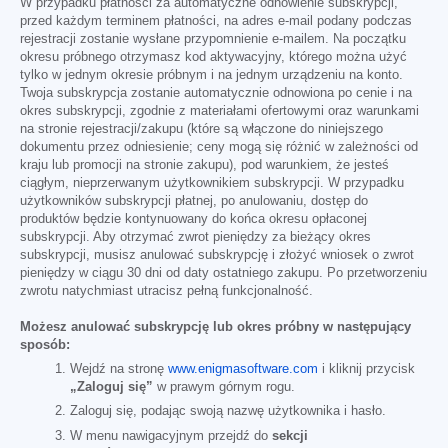
W przypadku płatności za automatyczne odnowienie subskrypcji,
przed każdym terminem płatności, na adres e-mail podany podczas
rejestracji zostanie wysłane przypomnienie e-mailem. Na początku
okresu próbnego otrzymasz kod aktywacyjny, którego można użyć
tylko w jednym okresie próbnym i na jednym urządzeniu na konto.
Twoja subskrypcja zostanie automatycznie odnowiona po cenie i na
okres subskrypcji, zgodnie z materiałami ofertowymi oraz warunkami
na stronie rejestracji/zakupu (które są włączone do niniejszego
dokumentu przez odniesienie; ceny mogą się różnić w zależności od
kraju lub promocji na stronie zakupu), pod warunkiem, że jesteś
ciągłym, nieprzerwanym użytkownikiem subskrypcji. W przypadku
użytkowników subskrypcji płatnej, po anulowaniu, dostęp do
produktów będzie kontynuowany do końca okresu opłaconej
subskrypcji. Aby otrzymać zwrot pieniędzy za bieżący okres
subskrypcji, musisz anulować subskrypcję i złożyć wniosek o zwrot
pieniędzy w ciągu 30 dni od daty ostatniego zakupu. Po przetworzeniu
zwrotu natychmiast utracisz pełną funkcjonalność.
Możesz anulować subskrypcję lub okres próbny w następujący
sposób:
Wejdź na stronę
www.enigmasoftware.com
i kliknij przycisk
„Zaloguj się”
w prawym górnym rogu.
Zaloguj się, podając swoją nazwę użytkownika i hasło.
W menu nawigacyjnym przejdź do
sekcji