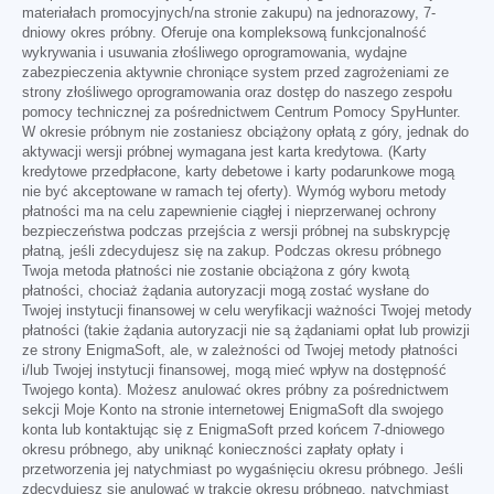
materiałach promocyjnych/na stronie zakupu) na jednorazowy, 7-
dniowy okres próbny. Oferuje ona kompleksową funkcjonalność
wykrywania i usuwania złośliwego oprogramowania, wydajne
zabezpieczenia aktywnie chroniące system przed zagrożeniami ze
strony złośliwego oprogramowania oraz dostęp do naszego zespołu
pomocy technicznej za pośrednictwem Centrum Pomocy SpyHunter.
W okresie próbnym nie zostaniesz obciążony opłatą z góry, jednak do
aktywacji wersji próbnej wymagana jest karta kredytowa. (Karty
kredytowe przedpłacone, karty debetowe i karty podarunkowe mogą
nie być akceptowane w ramach tej oferty). Wymóg wyboru metody
płatności ma na celu zapewnienie ciągłej i nieprzerwanej ochrony
bezpieczeństwa podczas przejścia z wersji próbnej na subskrypcję
płatną, jeśli zdecydujesz się na zakup. Podczas okresu próbnego
Twoja metoda płatności nie zostanie obciążona z góry kwotą
płatności, chociaż żądania autoryzacji mogą zostać wysłane do
Twojej instytucji finansowej w celu weryfikacji ważności Twojej metody
płatności (takie żądania autoryzacji nie są żądaniami opłat lub prowizji
ze strony EnigmaSoft, ale, w zależności od Twojej metody płatności
i/lub Twojej instytucji finansowej, mogą mieć wpływ na dostępność
Twojego konta). Możesz anulować okres próbny za pośrednictwem
sekcji Moje Konto na stronie internetowej EnigmaSoft dla swojego
konta lub kontaktując się z EnigmaSoft przed końcem 7-dniowego
okresu próbnego, aby uniknąć konieczności zapłaty opłaty i
przetworzenia jej natychmiast po wygaśnięciu okresu próbnego. Jeśli
zdecydujesz się anulować w trakcie okresu próbnego, natychmiast