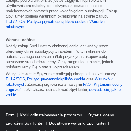
zakupu, pod warunkiem, że jesteś ciągłym, nieprzerwanym
użytkownikiem subskrypcji i otrzymasz powiadomienie o
nadchodzących opłatach przed wygaśnięciem subskrypcji. Zakup
SpyHunter podlega warunkom określonym na stronie zakupu,
EULA/TOS
,
Polityce prywatności/plików cookie
i
Warunkom
rabatowym
.
------
Warunki ogólne
Każdy zakup SpyHunter w obniżonej cenie jest ważny przez
oferowany okres subskrypcji z rabatem. Po tym okresie do
automatycznego odnowienia i/lub przyszłych zakupów będą
stosowane standardowe ceny. Ceny mogą ulec zmianie, jednak
poinformujemy Cię o tym z wyprzedzeniem.
Wszystkie wersje SpyHunter podlegają akceptacji naszej umowy
EULA/TOS
,
Polityki prywatności/plików cookie
oraz
Warunków
rabatowych
. Zapoznaj się również z naszymi
FAQ
i
Kryteriami oceny
zagrożeń
. Jeśli chcesz odinstalować SpyHunter,
dowiedz się, jak to
zrobić
.
Dom
Kroki odinstalowywania programu
Kryteria oceny
zagrożeń SpyHunter
Dodatkowe warunki SpyHunter