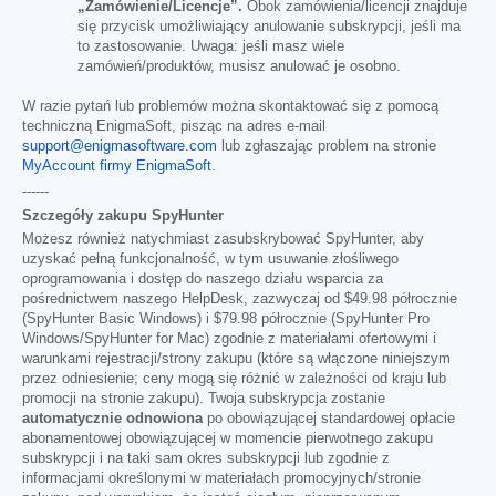
„Zamówienie/Licencje”.
Obok zamówienia/licencji znajduje
się przycisk umożliwiający anulowanie subskrypcji, jeśli ma
to zastosowanie. Uwaga: jeśli masz wiele
zamówień/produktów, musisz anulować je osobno.
W razie pytań lub problemów można skontaktować się z pomocą
techniczną EnigmaSoft, pisząc na adres e-mail
support@enigmasoftware.com
lub zgłaszając problem na stronie
MyAccount firmy EnigmaSoft
.
------
Szczegóły zakupu SpyHunter
Możesz również natychmiast zasubskrybować SpyHunter, aby
uzyskać pełną funkcjonalność, w tym usuwanie złośliwego
oprogramowania i dostęp do naszego działu wsparcia za
pośrednictwem naszego HelpDesk, zazwyczaj od
$49.98
półrocznie
(SpyHunter Basic Windows) i
$79.98
półrocznie (SpyHunter Pro
Windows/SpyHunter for Mac) zgodnie z materiałami ofertowymi i
warunkami rejestracji/strony zakupu (które są włączone niniejszym
przez odniesienie; ceny mogą się różnić w zależności od kraju lub
promocji na stronie zakupu). Twoja subskrypcja zostanie
automatycznie odnowiona
po obowiązującej standardowej opłacie
abonamentowej obowiązującej w momencie pierwotnego zakupu
subskrypcji i na taki sam okres subskrypcji lub zgodnie z
informacjami określonymi w materiałach promocyjnych/stronie