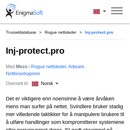
Skip
to
Norsk
content
Trusseldatabase
Rogue nettsteder
Inj-protect.pro
Inj-protect.pro
Med
Mezo
i
Rogue nettsteder
,
Adware
,
Nettleserkaprere
Oversett til:
Norsk
Det er viktigere enn noensinne å være årvåken
mens man surfer på nettet. Svindlere bruker stadig
mer villedende taktikker for å manipulere brukere til
å utføre handlinger som kompromitterer systemene
eller personvernet deres. Et godt eksempel på