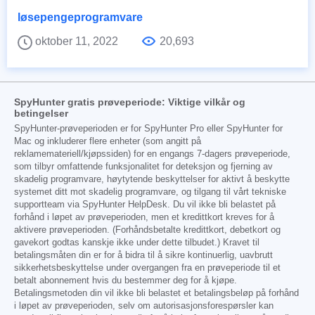
løsepengeprogramvare
oktober 11, 2022
20,693
SpyHunter gratis prøveperiode: Viktige vilkår og
betingelser
SpyHunter-prøveperioden er for SpyHunter Pro eller SpyHunter for
Mac og inkluderer flere enheter (som angitt på
reklamemateriell/kjøpssiden) for en engangs 7-dagers prøveperiode,
som tilbyr omfattende funksjonalitet for deteksjon og fjerning av
skadelig programvare, høytytende beskyttelser for aktivt å beskytte
systemet ditt mot skadelig programvare, og tilgang til vårt tekniske
supportteam via SpyHunter HelpDesk. Du vil ikke bli belastet på
forhånd i løpet av prøveperioden, men et kredittkort kreves for å
aktivere prøveperioden. (Forhåndsbetalte kredittkort, debetkort og
gavekort godtas kanskje ikke under dette tilbudet.) Kravet til
betalingsmåten din er for å bidra til å sikre kontinuerlig, uavbrutt
sikkerhetsbeskyttelse under overgangen fra en prøveperiode til et
betalt abonnement hvis du bestemmer deg for å kjøpe.
Betalingsmetoden din vil ikke bli belastet et betalingsbeløp på forhånd
i løpet av prøveperioden, selv om autorisasjonsforespørsler kan