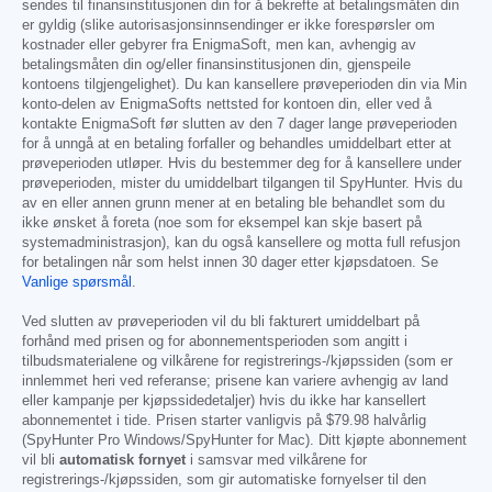
sendes til finansinstitusjonen din for å bekrefte at betalingsmåten din
er gyldig (slike autorisasjonsinnsendinger er ikke forespørsler om
kostnader eller gebyrer fra EnigmaSoft, men kan, avhengig av
betalingsmåten din og/eller finansinstitusjonen din, gjenspeile
kontoens tilgjengelighet). Du kan kansellere prøveperioden din via Min
konto-delen av EnigmaSofts nettsted for kontoen din, eller ved å
kontakte EnigmaSoft før slutten av den 7 dager lange prøveperioden
for å unngå at en betaling forfaller og behandles umiddelbart etter at
prøveperioden utløper. Hvis du bestemmer deg for å kansellere under
prøveperioden, mister du umiddelbart tilgangen til SpyHunter. Hvis du
av en eller annen grunn mener at en betaling ble behandlet som du
ikke ønsket å foreta (noe som for eksempel kan skje basert på
systemadministrasjon), kan du også kansellere og motta full refusjon
for betalingen når som helst innen 30 dager etter kjøpsdatoen. Se
Vanlige spørsmål
.
Ved slutten av prøveperioden vil du bli fakturert umiddelbart på
forhånd med prisen og for abonnementsperioden som angitt i
tilbudsmaterialene og vilkårene for registrerings-/kjøpssiden (som er
innlemmet heri ved referanse; prisene kan variere avhengig av land
eller kampanje per kjøpssidedetaljer) hvis du ikke har kansellert
abonnementet i tide. Prisen starter vanligvis på
$79.98
halvårlig
(SpyHunter Pro Windows/SpyHunter for Mac). Ditt kjøpte abonnement
vil bli
automatisk fornyet
i samsvar med vilkårene for
registrerings-/kjøpssiden, som gir automatiske fornyelser til den