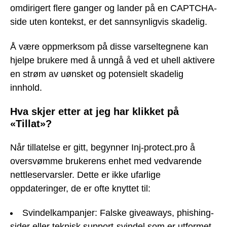
omdirigert flere ganger og lander på en CAPTCHA-
side uten kontekst, er det sannsynligvis skadelig.
Å være oppmerksom på disse varseltegnene kan
hjelpe brukere med å unngå å ved et uhell aktivere
en strøm av uønsket og potensielt skadelig
innhold.
Hva skjer etter at jeg har klikket på
«Tillat»?
Når tillatelse er gitt, begynner Inj-protect.pro å
oversvømme brukerens enhet med vedvarende
nettleservarsler. Dette er ikke ufarlige
oppdateringer, de er ofte knyttet til:
Svindelkampanjer: Falske giveaways, phishing-
sider eller teknisk support-svindel som er utformet