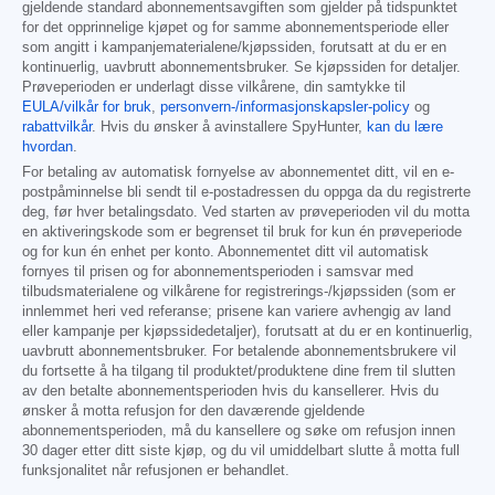
gjeldende standard abonnementsavgiften som gjelder på tidspunktet
for det opprinnelige kjøpet og for samme abonnementsperiode eller
som angitt i kampanjematerialene/kjøpssiden, forutsatt at du er en
kontinuerlig, uavbrutt abonnementsbruker. Se kjøpssiden for detaljer.
Prøveperioden er underlagt disse vilkårene, din samtykke til
EULA/vilkår for bruk
,
personvern-/informasjonskapsler-policy
og
rabattvilkår
. Hvis du ønsker å avinstallere SpyHunter,
kan du lære
hvordan
.
For betaling av automatisk fornyelse av abonnementet ditt, vil en e-
postpåminnelse bli sendt til e-postadressen du oppga da du registrerte
deg, før hver betalingsdato. Ved starten av prøveperioden vil du motta
en aktiveringskode som er begrenset til bruk for kun én prøveperiode
og for kun én enhet per konto. Abonnementet ditt vil automatisk
fornyes til prisen og for abonnementsperioden i samsvar med
tilbudsmaterialene og vilkårene for registrerings-/kjøpssiden (som er
innlemmet heri ved referanse; prisene kan variere avhengig av land
eller kampanje per kjøpssidedetaljer), forutsatt at du er en kontinuerlig,
uavbrutt abonnementsbruker. For betalende abonnementsbrukere vil
du fortsette å ha tilgang til produktet/produktene dine frem til slutten
av den betalte abonnementsperioden hvis du kansellerer. Hvis du
ønsker å motta refusjon for den daværende gjeldende
abonnementsperioden, må du kansellere og søke om refusjon innen
30 dager etter ditt siste kjøp, og du vil umiddelbart slutte å motta full
funksjonalitet når refusjonen er behandlet.