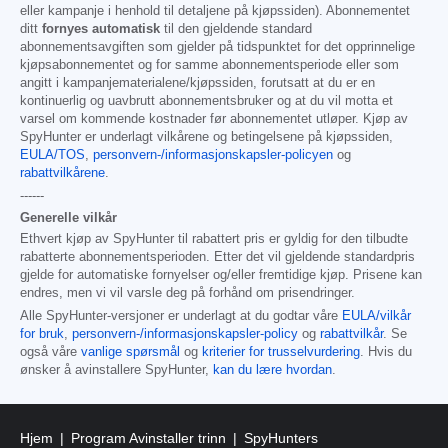
eller kampanje i henhold til detaljene på kjøpssiden). Abonnementet
ditt
fornyes automatisk
til den gjeldende standard
abonnementsavgiften som gjelder på tidspunktet for det opprinnelige
kjøpsabonnementet og for samme abonnementsperiode eller som
angitt i kampanjematerialene/kjøpssiden, forutsatt at du er en
kontinuerlig og uavbrutt abonnementsbruker og at du vil motta et
varsel om kommende kostnader før abonnementet utløper. Kjøp av
SpyHunter er underlagt vilkårene og betingelsene på kjøpssiden,
EULA/TOS
,
personvern-/informasjonskapsler-policyen
og
rabattvilkårene
.
------
Generelle vilkår
Ethvert kjøp av SpyHunter til rabattert pris er gyldig for den tilbudte
rabatterte abonnementsperioden. Etter det vil gjeldende standardpris
gjelde for automatiske fornyelser og/eller fremtidige kjøp. Prisene kan
endres, men vi vil varsle deg på forhånd om prisendringer.
Alle SpyHunter-versjoner er underlagt at du godtar våre
EULA/vilkår
for bruk
,
personvern-/informasjonskapsler-policy
og
rabattvilkår
. Se
også våre
vanlige spørsmål
og
kriterier for trusselvurdering
. Hvis du
ønsker å avinstallere SpyHunter,
kan du lære hvordan
.
Hjem
Program Avinstaller trinn
SpyHunters