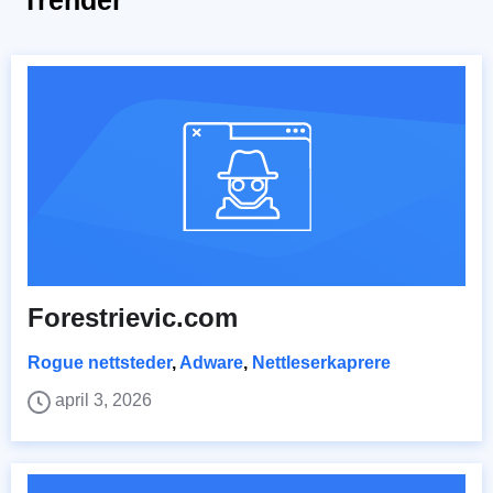
Forestrievic.com
Rogue nettsteder
,
Adware
,
Nettleserkaprere
april 3, 2026