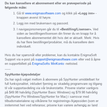
Du kan kansellere et abonnement eller en prøveperiode på
følgende måte:
Gå til
www.enigmasoftware.com
og klikk på
«Logg inn»
-
knappen øverst til høyre.
Logg inn med brukernavn og passord.
I navigasjonsmenyen går du til
«Bestilling/Lisenser».
Ved
siden av bestillingen/lisensen din finner du en knapp for å
kansellere abonnementet ditt hvis det er aktuelt. Merk: Hvis
du har flere bestillinger/produkter, må du kansellere dem
individuelt.
Hvis du har spørsmål eller problemer, kan du kontakte EnigmaSoft
Support via e-post på
support@enigmasoftware.com
eller ved å åpne
en supportbillett på
EnigmaSofts MinKonto
-nettsted.
------
SpyHunter-kjøpsdetaljer
Du har også valget mellom å abonnere på SpyHunter umiddelbart for
full funksjonalitet, inkludert fjerning av skadelig programvare og tilgang
til vår supportavdeling via vår brukerstøtte. Prisene starter vanligvis
på
$49.98
halvårlig (SpyHunter Basic Windows) og
$79.98
halvårlig
(SpyHunter Pro Windows/SpyHunter for Mac) i samsvar med
tilbudsmaterialene og vilkårene for registrerings-/kjøpssiden (som er
innlemmet heri ved referanse; prisene kan variere avhengig av land