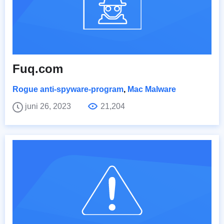
Fuq.com
Rogue anti-spyware-program
,
Mac Malware
juni 26, 2023
21,204