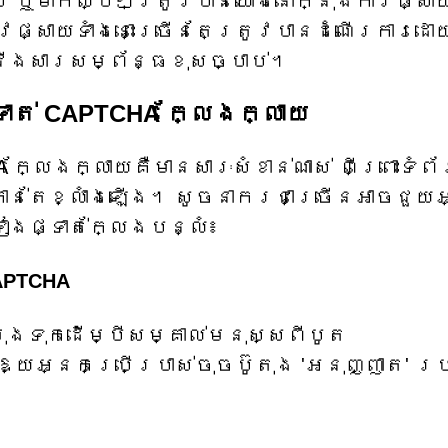
ប់ ឬម៉ាកល្បីៗត្រូវបានយោងនៅក្នុងការផ្សា
្វផ្សាយទាំងនោះច្រើនតែត្រូវបានដំណើរការដោ
ើងសារសម្ព័ន្ធខុសច្បាប់។
ាត់ CAPTCHA ក្លែងក្លាយ
ក្លែងក្លាយគឺមានសារៈសំខាន់ណាស់ ពីព្រោះទំព
ាកាន់តែខ្លាំងឡើង។ សូចនាករជាច្រើនអាចជួយ
ៀងផ្ទាត់ក្លែងបន្លំ៖
APTCHA
ុក​ដើម្បី​សម្គាល់​មនុស្ស​ពី​បូត​
្យ​អ្នកប្រើប្រាស់​ចុច​ប៊ូតុង 'អនុញ្ញាត' រប