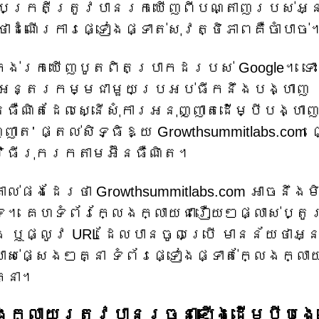
្រក្រតីត្រូវបានរកឃើញពីបណ្តាញរបស់អ
ាដំណើរការផ្ទៀងផ្ទាត់សុវត្ថិភាពគឺចាំបាច់
ក្រង់​រកឃើញ​បូត​ពិតប្រាកដ​របស់ Google។ ទោះ
ើ​អន្តរកម្ម​ជាមួយ​ប្រអប់​ធីក​នឹង​បង្ហាញ​
ឺណិត​ដែល​ស្នើសុំ​ការអនុញ្ញាត​ដើម្បី​បង្ហាញ
ាត' ផ្តល់សិទ្ធិឱ្យ Growthsummitlabs.com ផ
វិធីរុករកតាមអ៊ីនធឺណិត។
ល់ផងដែរថា Growthsummitlabs.com អាចនឹងម
ទេ។ គេហទំព័រក្លែងក្លាយជារឿយៗផ្លាស់ប្តូ
 ឬផ្លូវ URL ដែលបានចូលប្រើ មានន័យថាអ្
ស់ផ្សេងៗគ្នា ទំព័រផ្ទៀងផ្ទាត់ក្លែងក្លា
្នា។
ែងក្លាយត្រូវបានរចនាឡើងដើម្បីបង