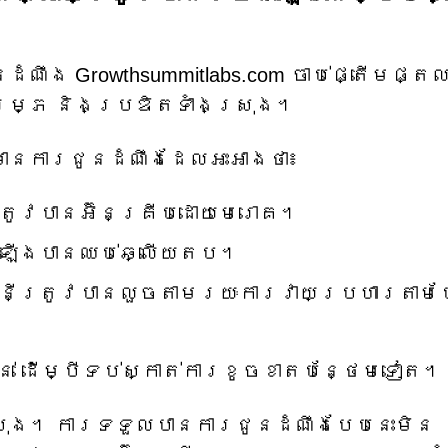
ំណឹង Growthsummitlabs.com ចាប់ផ្តើមផ្តល
រម្ភ និងប្រឌិតទាំងស្រុង។
មានការជូនដំណឹងដែលអះអាងថា៖
រូវបានអ៊ិនគ្រីបដោយមេរោគ។
ដំឡើងបានឈប់ឆ្លើយតប។
ណនីត្រូវបានលួចតាមរយៈការវាយប្រហារតាម
ន់ ដើម្បី​ទប់ស្កាត់​ការ​ខូចខាត​បន្ថែម​ទៀត។
ស្រុង។ ការទទួលបានការជូនដំណឹងបែបនេះមិន