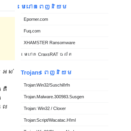
មេរោគពេញនិយម
Eporner.com
Fuq.com
XHAMSTER Ransomware
មេរោគ CraxsRAT ចល័ត
ិនអស់
Trojans ពេញនិយម
Trojan:Win32/Suschil!rfn
កគឺ
Trojan.Malware.300983.Susgen
ក
ដែល
Trojan: Win32 / Cloxer
Trojan:Script/Wacatac.H!ml