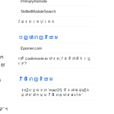
PrimaryRemote
SkilledModuleSearch
ផ្នែកគ្រប់គ្រង
បញ្ហាពេញនិយម
Eporner.com
នក
តើ Lookmovie.io មានសុវត្ថិភាពដែរឬ
ទេ?
្យ
វិធីពេញនិយម
ក
របៀបជួសជុល 'macOS មិនអាចផ្ទៀង
ផ្ទាត់ថាកម្មវិធីនេះគ្មានមេរោគ'
ទេ'។