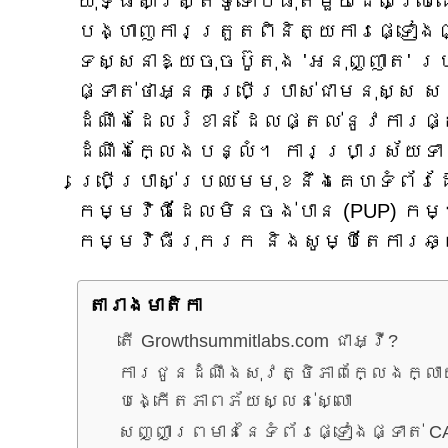
យុទ្ធសាស្ត្រទូទៅបំផុតមួយដែលប្រើ
បង្ហាញការត្រួតពិនិត្យការផ្ទៀងផ្
ទស្សនាឱ្យចុចប៊ូតុង 'អនុញ្ញាត'
ផ្ទាត់ថាអ្នកប្រើប្រាស់ជាមនុស្ស
ដំណឹងដែលរំខាន ដែលផ្តល់នូវការផ
ដំណឹងក្លែងបន្លំ។ ការប្រាស្រ័យទ
ប្រើប្រាស់ប្រឈមមុខនឹងគេហទំព័រដ
កម្មវិធីដែលមិនចង់បាន (PUP) កម្
កម្មវិធីរុករក និងសូម្បីតែការឆ
តារាង​មាតិកា
តើ Growthsummitlabs.com ជាអ្វី?
ការជូនដំណឹងសុវត្ថិភាពក្លែងក្ល
បង្កើតភាពភ័យស្លន់ស្លោ
សញ្ញាព្រមាននៃទំព័រផ្ទៀងផ្ទាត់ C