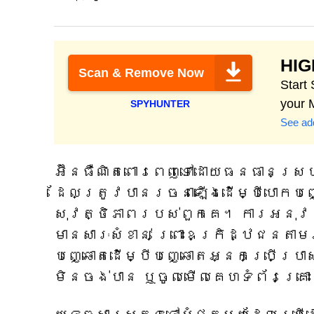
HI
Scan & Remove Now
Start
your 
SPYHUNTER
See add
អ៊ីនធឺណិតពោរពេញទៅដោយធនធានស្របច្
ដែលត្រូវបានរចនាឡើងដើម្បីបោកបញ
សុវត្ថិភាពរបស់ពួកគេ។ ការអនុវ
មានសារៈសំខាន់ ព្រោះឧក្រិដ្ឋជនតា
បញ្ឆោតដើម្បីបញ្ឆោតអ្នកប្រើប្រ
មិនចង់បាន ឬចូលមើលគេហទំព័រគ្រោះ