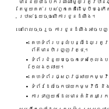
មានន័យថាឧបករណ៍ណាមួយត្រូវបានឆ្
តែមួយគត់របស់ពួកគេគឺដើម្បីបង្កើ
ប្រាស់ឱ្យចុចលើការជូនដំណឹង។
នៅពេលចុចរួច ការជូនដំណឹងអាចបញ្
គេហទំព័របន្លំបន្លំដែលត្រូវ
ព័ត៌មានហិរញ្ញវត្ថុ។
ទំព័រជំនួយបច្ចេកទេសក្លែងប
ក្លែងក្លាយ។
គេហទំព័រ​ផ្សព្វផ្សាយ​កម្មវិធ
ទំព័រដែលចែកចាយកម្មវិធី និ
ការទាញយកដែលមានគំនិតអាក្រ