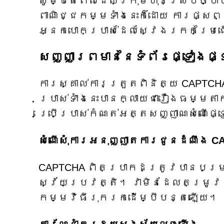
សូម្បីតែពេលដែលក្រុមហ៊ុនស្របច្បា
ពាណិជ្ជកម្មទាំងនេះក៏ដោយ ការផ្សព
អ្នកបោកប្រាស់ដែលស្វែងរកកម្រៃជ
សញ្ញាព្រមាននៃទំព័រផ្ទៀងផ្ទ
ការស្គាល់ការត្រួតពិនិត្យ CAPTCHA 
ប្រាស់ទាំងនេះបានក្លាយជារឿងធម្មត
ប្រើប្រាស់កំណត់អត្តសញ្ញាណសំណើផ្ទ
សំណើសុំការអនុញ្ញាតការជូនដំណឹង C
CAPTCHA ពិតប្រាកដ​ត្រូវបាន​បម្រុងទ
ស្វ័យប្រវត្តិ។ វា​មិន​ដែល​តម្រូវ​ឱ
កម្មវិធី​រុករក​ដើម្បី​បន្ត​ឡើយ។