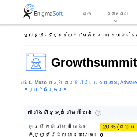
Skip
to
ផ្ទះ
ផលិតផល
content
មូលដ្ឋានទិន្នន័យគំរាមកំហែង
គេហទំព័រ
Growthsummit
ដោយ
Mezo
ក្នុង
គេហទំព័រក្លែងក្លាយ
,
Adware
កម្មវិធីរុករក
តារាងពិន្ទុគំរាមកំហែង
?
កម្រិតគំរាមកំហែង៖
20 % (ធម្ម
កុំព្យូទ័រដែលមានមេរោគ៖
0