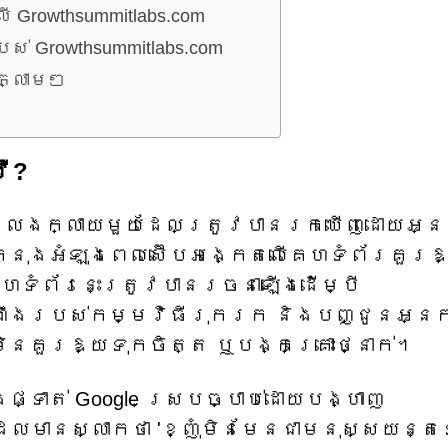
Growthsummitlabs.com
 Growthsummitlabs.com
ភ្លាមៗ
វី?
ព័រក្លែងក្លាយមួយដែលត្រូវបានរកឃើញដោយអ្
ក្នុងអំឡុងពេលស៊ើបអង្កេតលើគេហទំព័រគួរឱ
ហទំព័រនេះត្រូវបានរចនាឡើងដើម្បី
ណឹងរបស់កម្មវិធីរុករក និងបញ្ជូនអ្ន
ិនគួរឱ្យទុកចិត្ត ឬបង្កគ្រោះថ្នាក់។
ៀងផ្ទាត់ Google ស្របច្បាប់ដោយបង្ហាញ
ែលមានស្លាកថា 'ខ្ញុំមិនមែនជាមនុស្សយន្ត