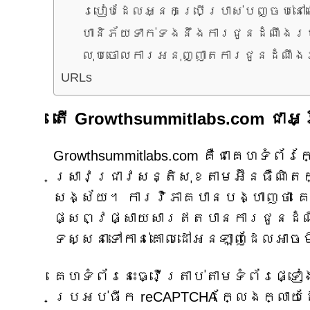
របៀបដែលអ្នកប្រើប្រាស់បញ្ចប់នៅលើ 
ហានិភ័យទាក់ទងនឹងការជូនដំណឹងរបស់
លុបចោលការអនុញ្ញាតការជូនដំណឹង
URLs
តើ Growthsummitlabs.com ជាអ្
Growthsummitlabs.com គឺជាគេហទំ
ស្រាវជ្រាវសន្តិសុខតាមអ៊ីនធឺណិត
សង្ស័យ។ ការវិភាគបានបង្ហាញថា គេ
ផ្សព្វផ្សាយសារឥតបានការជូនដំ
ទស្សនាទៅកាន់គោលដៅអនឡាញដែលអាចម
គេហទំព័រនេះធ្វើត្រាប់តាមទំព័រផ្ទ
ប្រអប់ធីក reCAPTCHA ក្លែងក្លាយដ