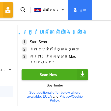
ស្វែងរក
ភាសាខ្មែរ
ចូល
ា
ត្រូវបានណែនាំយ៉ាងខ្លាំង
Start Scan
ដក គេហទំព័រក្លែងក្លាយ
ការពារ និងសម្អាត Mac
របស់អ្នក។
្មែរ
Scan Now
SpyHunter
See additional offer below where
available.
EULA
and
Privacy/Cookie
Policy
.