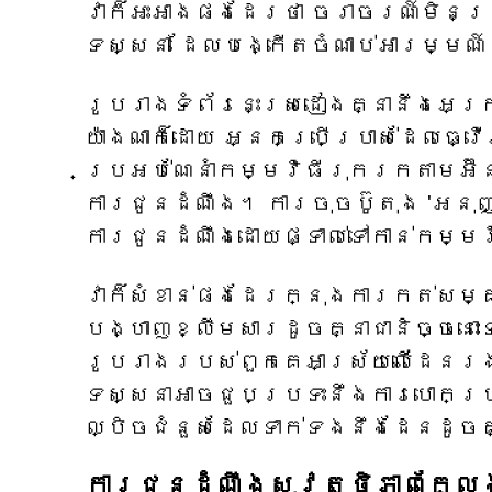
វាក៏អះអាងផងដែរថា ចរាចរណ៍មិនប
ទស្សនា ដែលបង្កើតចំណាប់អារម្មណ៍ថ
រូបរាង​ទំព័រ​នេះ​ស្រដៀង​គ្នា​នឹង​អេ
យ៉ាងណាក៏ដោយ អ្នកប្រើប្រាស់​ដែល​ធ្វ
ប្រអប់​ណែនាំ​កម្មវិធីរុករកតាមអ៊ីនធ
ការជូនដំណឹង។ ការចុចប៊ូតុង 'អនុញ្ញ
ការជូនដំណឹងដោយផ្ទាល់ទៅកាន់កម្ម
វាក៏សំខាន់ផងដែរក្នុងការកត់សម្គា
បង្ហាញខ្លឹមសារដូចគ្នាជានិច្ចនោះ
រូបរាងរបស់ពួកគេអាស្រ័យលើដែនរង
ទស្សនាអាចជួបប្រទះនឹងការបោកប្រា
ល្បិចជំនួសដែលទាក់ទងនឹងដែនដូចគ
ការជូនដំណឹងសុវត្ថិភាពក្ល