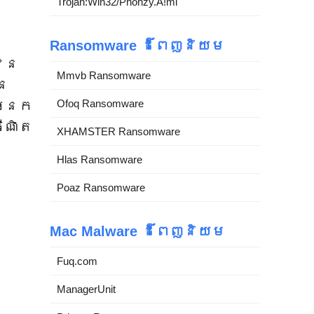
Trojan:Win32/Phonzy.A!ml
Ransomware ដ៏ពេញនិយម
ជូន
Mmvb Ransomware
ូន
Ofoq Ransomware
អ្នក
ឺណិត
XHAMSTER Ransomware
Hlas Ransomware
Poaz Ransomware
Mac Malware ដ៏ពេញនិយម
Fuq.com
ManagerUnit