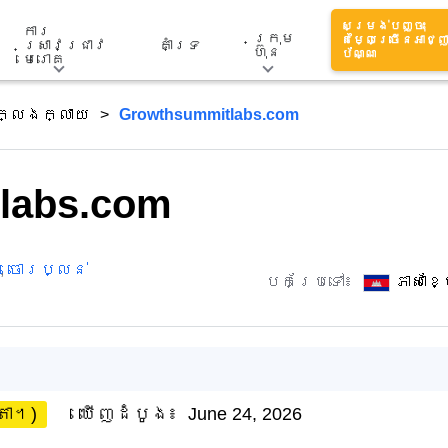
សម្រង់បញ្ចុះ
ការ
ក្រុម
តម្លៃច្រើនអាជ្ញ
ស្រាវជ្រាវ
គាំទ្រ
ហ៊ុន
ប័ណ្ណ
មេរោគ
ក្លែងក្លាយ
Growthsummitlabs.com
labs.com
,
ចោរប្លន់
បកប្រែទៅ៖
ភាសាខ
តា។)
ឃើញដំបូង៖
June 24, 2026