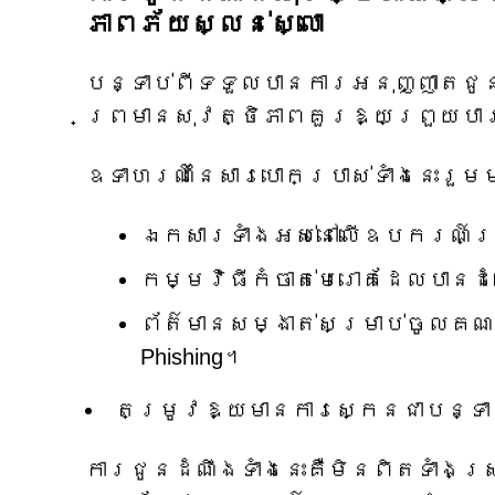
ភាពភ័យស្លន់ស្លោ
បន្ទាប់ពីទទួលបានការអនុញ្ញាតជូនដ
ព្រមានសុវត្ថិភាពគួរឱ្យព្រួយបា
ឧទាហរណ៍នៃសារបោកប្រាស់ទាំងនេះរួម
ឯកសារទាំងអស់នៅលើឧបករណ៍ត្
កម្មវិធីកំចាត់មេរោគដែលបាន
ព័ត៌មានសម្ងាត់សម្រាប់ចូលគ
Phishing។
តម្រូវ​ឱ្យ​មាន​ការ​ស្កេន​ជាបន្ទា
ការជូនដំណឹងទាំងនេះគឺមិនពិតទាំង