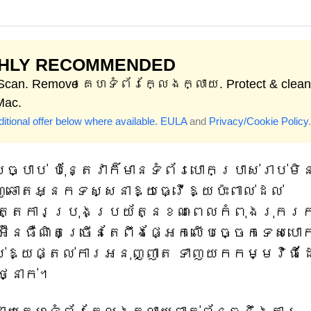
GHLY RECOMMENDED
 Scan. Remove គេហទំព័រក្លែងក្លាយ. Protect & clean
Mac.
itional offer below where available.
EULA
and
Privacy/Cookie Policy
.
បាប់ ប៉ុន្តែវាក៏មានទំព័របោកប្រាស់រាប់ម
្ឆោតអ្នកទស្សនាឱ្យធ្វើឱ្យប៉ះពាល់ដល់
ត្តការប្រុងប្រយ័ត្នខណៈពេលកំពុងរុករ
មអ៊ីនធឺណិតច្រើនតែពឹងផ្អែកលើបច្ចេកទេសបោ
ាស់ឱ្យផ្តល់ការអនុញ្ញាត ទាញយកកម្មវិធី
ថ្នាក់។