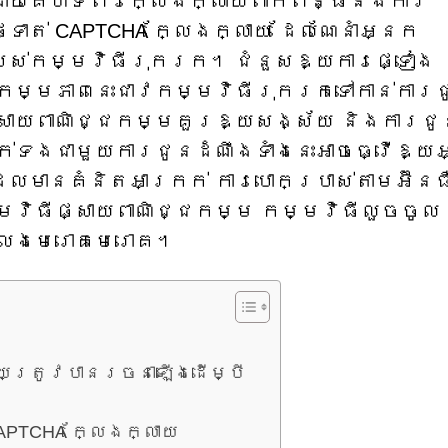
ដោយគេហទំព័រក្លែងក្លាយពាក់ព័ន្ធនឹងការ
ទាត់ CAPTCHA ក្លែងក្លាយ ដែលណែនាំអ្នក
 របស់កម្មវិធីរុករក។ ជំនួសឱ្យការផ្ទៀង
 សកម្មភាពនេះជាវកម្មវិធីរុករកទៅកាន់ការ
្សាយពាណិជ្ជកម្មគួរឱ្យសង្ស័យ និងការជ
ាក់ទងជាមួយការជូនដំណឹងទាំងនេះអាចធ្វើឱ្យ
ែលមានគំនិតអាក្រក់ ការបោកប្រាស់តាមអ៊ីនធ
មវិធីផ្សាយពាណិជ្ជកម្ម កម្មវិធីលួចចូល
្លងមេរោគមេរោគ។
ាយត្រូវបានរចនាឡើងដើម្បី
APTCHA ក្លែងក្លាយ