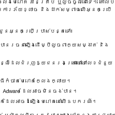
លងមេរោគ អ៊ិនគ្រីប ឬលួចចូលនោះទេ។ គោល
តការភ័យខ្លាច និងដាក់សម្ពាធលើអ្នកប្រើ
ជូនអ្នកប្រើប្រាស់បន្តទៅ៖
បានរចនាឡើងដើម្បីលួចពាក្យសម្ងាត់ និង
ន្លំដែលជំរុញឱ្យជនរងគ្រោះហៅទៅលេខជំនួយ
ី​កំចាត់​មេរោគ​ក្លែងក្លាយ។
ង Adware ដែលអាចមិនចង់បាន។
ក់ដែលអាចដំឡើងមេរោគនៅលើឧបករណ៍។