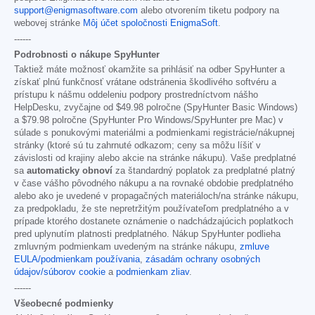
support@enigmasoftware.com
alebo otvorením tiketu podpory na
webovej stránke
Môj účet spoločnosti EnigmaSoft
.
------
Podrobnosti o nákupe SpyHunter
Taktiež máte možnosť okamžite sa prihlásiť na odber SpyHunter a
získať plnú funkčnosť vrátane odstránenia škodlivého softvéru a
prístupu k nášmu oddeleniu podpory prostredníctvom nášho
HelpDesku, zvyčajne od
$49.98
polročne (SpyHunter Basic Windows)
a
$79.98
polročne (SpyHunter Pro Windows/SpyHunter pre Mac) v
súlade s ponukovými materiálmi a podmienkami registrácie/nákupnej
stránky (ktoré sú tu zahrnuté odkazom; ceny sa môžu líšiť v
závislosti od krajiny alebo akcie na stránke nákupu). Vaše predplatné
sa
automaticky obnoví
za štandardný poplatok za predplatné platný
v čase vášho pôvodného nákupu a na rovnaké obdobie predplatného
alebo ako je uvedené v propagačných materiáloch/na stránke nákupu,
za predpokladu, že ste nepretržitým používateľom predplatného a v
prípade ktorého dostanete oznámenie o nadchádzajúcich poplatkoch
pred uplynutím platnosti predplatného. Nákup SpyHunter podlieha
zmluvným podmienkam uvedeným na stránke nákupu,
zmluve
EULA/podmienkam používania
,
zásadám ochrany osobných
údajov/súborov cookie
a
podmienkam zliav
.
------
Všeobecné podmienky