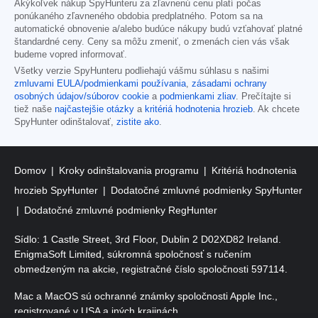
Akýkoľvek nákup SpyHunteru za zľavnenú cenu platí počas
ponúkaného zľavneného obdobia predplatného. Potom sa na
automatické obnovenie a/alebo budúce nákupy budú vzťahovať platné
štandardné ceny. Ceny sa môžu zmeniť, o zmenách cien vás však
budeme vopred informovať.
Všetky verzie SpyHunteru podliehajú vášmu súhlasu s našimi
zmluvami EULA/podmienkami používania
,
zásadami ochrany
osobných údajov/súborov cookie
a
podmienkami zliav
. Prečítajte si
tiež naše
najčastejšie otázky
a
kritériá hodnotenia hrozieb
. Ak chcete
SpyHunter odinštalovať,
zistite ako
.
Domov
Kroky odinštalovania programu
Kritériá hodnotenia
hrozieb SpyHunter
Dodatočné zmluvné podmienky SpyHunter
Dodatočné zmluvné podmienky RegHunter
Sídlo: 1 Castle Street, 3rd Floor, Dublin 2 D02XD82 Ireland.
EnigmaSoft Limited, súkromná spoločnosť s ručením
obmedzeným na akcie, registračné číslo spoločnosti 597114.
Mac a MacOS sú ochranné známky spoločnosti Apple Inc.,
registrované v USA a iných krajinách.