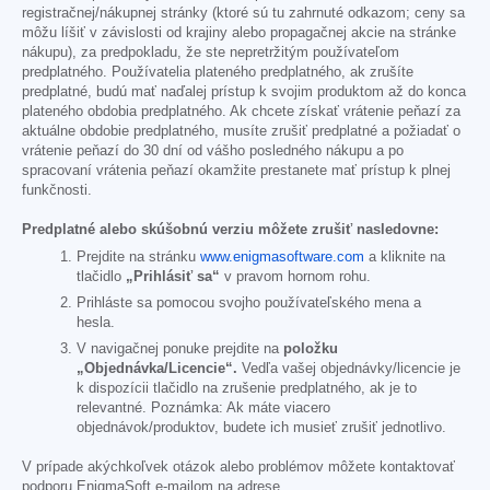
registračnej/nákupnej stránky (ktoré sú tu zahrnuté odkazom; ceny sa
môžu líšiť v závislosti od krajiny alebo propagačnej akcie na stránke
nákupu), za predpokladu, že ste nepretržitým používateľom
predplatného. Používatelia plateného predplatného, ak zrušíte
predplatné, budú mať naďalej prístup k svojim produktom až do konca
plateného obdobia predplatného. Ak chcete získať vrátenie peňazí za
aktuálne obdobie predplatného, musíte zrušiť predplatné a požiadať o
vrátenie peňazí do 30 dní od vášho posledného nákupu a po
spracovaní vrátenia peňazí okamžite prestanete mať prístup k plnej
funkčnosti.
Predplatné alebo skúšobnú verziu môžete zrušiť nasledovne:
Prejdite na stránku
www.enigmasoftware.com
a kliknite na
tlačidlo
„Prihlásiť sa“
v pravom hornom rohu.
Prihláste sa pomocou svojho používateľského mena a
hesla.
V navigačnej ponuke prejdite na
položku
„Objednávka/Licencie“.
Vedľa vašej objednávky/licencie je
k dispozícii tlačidlo na zrušenie predplatného, ak je to
relevantné. Poznámka: Ak máte viacero
objednávok/produktov, budete ich musieť zrušiť jednotlivo.
V prípade akýchkoľvek otázok alebo problémov môžete kontaktovať
podporu EnigmaSoft e-mailom na adrese