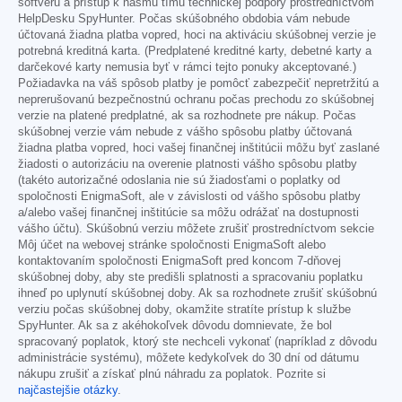
softvéru a prístup k nášmu tímu technickej podpory prostredníctvom
HelpDesku SpyHunter. Počas skúšobného obdobia vám nebude
účtovaná žiadna platba vopred, hoci na aktiváciu skúšobnej verzie je
potrebná kreditná karta. (Predplatené kreditné karty, debetné karty a
darčekové karty nemusia byť v rámci tejto ponuky akceptované.)
Požiadavka na váš spôsob platby je pomôcť zabezpečiť nepretržitú a
neprerušovanú bezpečnostnú ochranu počas prechodu zo skúšobnej
verzie na platené predplatné, ak sa rozhodnete pre nákup. Počas
skúšobnej verzie vám nebude z vášho spôsobu platby účtovaná
žiadna platba vopred, hoci vašej finančnej inštitúcii môžu byť zaslané
žiadosti o autorizáciu na overenie platnosti vášho spôsobu platby
(takéto autorizačné odoslania nie sú žiadosťami o poplatky od
spoločnosti EnigmaSoft, ale v závislosti od vášho spôsobu platby
a/alebo vašej finančnej inštitúcie sa môžu odrážať na dostupnosti
vášho účtu). Skúšobnú verziu môžete zrušiť prostredníctvom sekcie
Môj účet na webovej stránke spoločnosti EnigmaSoft alebo
kontaktovaním spoločnosti EnigmaSoft pred koncom 7-dňovej
skúšobnej doby, aby ste predišli splatnosti a spracovaniu poplatku
ihneď po uplynutí skúšobnej doby. Ak sa rozhodnete zrušiť skúšobnú
verziu počas skúšobnej doby, okamžite stratíte prístup k službe
SpyHunter. Ak sa z akéhokoľvek dôvodu domnievate, že bol
spracovaný poplatok, ktorý ste nechceli vykonať (napríklad z dôvodu
administrácie systému), môžete kedykoľvek do 30 dní od dátumu
nákupu zrušiť a získať plnú náhradu za poplatok. Pozrite si
najčastejšie otázky
.