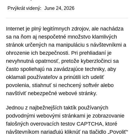
Prvýkrát videný:
June 24, 2026
Internet je plný legitímnych zdrojov, ale nachádza
sa na ňom aj nespočetné množstvo klamlivých
stránok určených na manipuláciu s návštevníkmi a
ohrozenie ich bezpečnosti. Pri prehliadaní je
nevyhnutná opatrnosť, pretože kyberzločinci sa
často spoliehajú na zavádzajúce techniky, aby
oklamali používateľov a prinútili ich udeliť
povolenia, stiahnuť si nechcený softvér alebo
navštíviť nebezpečné webové stránky.
Jednou z najbežnejších taktík používaných
podvodnými webovými stránkami je zobrazovanie
falošných overovacích testov CAPTCHA, ktoré
návštevníkom nariaďujú kliknúť na tlačidlo „Povoliť“