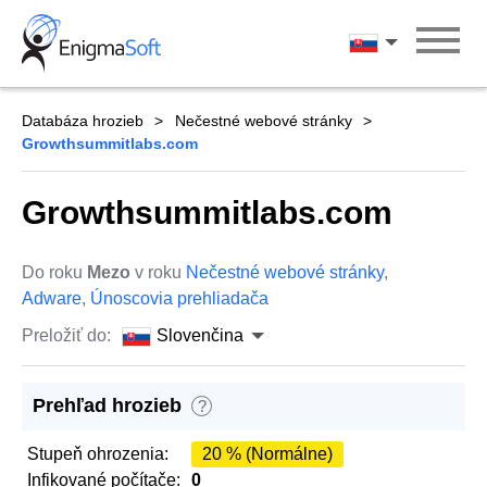
Skip
to
Slovenčina
content
Databáza hrozieb
Nečestné webové stránky
Growthsummitlabs.com
Growthsummitlabs.com
Do roku
Mezo
v roku
Nečestné webové stránky
,
Adware
,
Únoscovia prehliadača
Preložiť do:
Slovenčina
Prehľad hrozieb
?
Stupeň ohrozenia:
20 % (Normálne)
Infikované počítače:
0