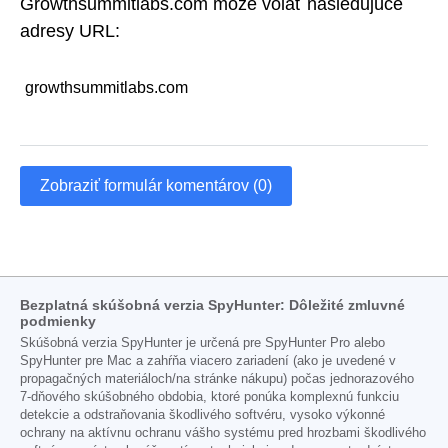
Growthsummitlabs.com môže volať nasledujúce
adresy URL:
growthsummitlabs.com
Zobraziť formulár komentárov (0)
Bezplatná skúšobná verzia SpyHunter: Dôležité zmluvné
podmienky
Skúšobná verzia SpyHunter je určená pre SpyHunter Pro alebo
SpyHunter pre Mac a zahŕňa viacero zariadení (ako je uvedené v
propagačných materiáloch/na stránke nákupu) počas jednorazového
7-dňového skúšobného obdobia, ktoré ponúka komplexnú funkciu
detekcie a odstraňovania škodlivého softvéru, vysoko výkonné
ochrany na aktívnu ochranu vášho systému pred hrozbami škodlivého