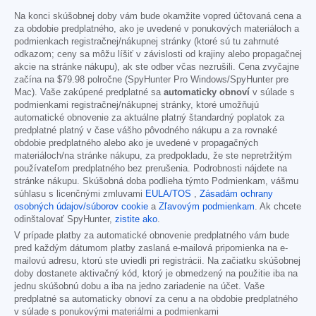
Na konci skúšobnej doby vám bude okamžite vopred účtovaná cena a
za obdobie predplatného, ako je uvedené v ponukových materiáloch a
podmienkach registračnej/nákupnej stránky (ktoré sú tu zahrnuté
odkazom; ceny sa môžu líšiť v závislosti od krajiny alebo propagačnej
akcie na stránke nákupu), ak ste odber včas nezrušili. Cena zvyčajne
začína na
$79.98
polročne (SpyHunter Pro Windows/SpyHunter pre
Mac). Vaše zakúpené predplatné sa
automaticky obnoví
v súlade s
podmienkami registračnej/nákupnej stránky, ktoré umožňujú
automatické obnovenie za aktuálne platný štandardný poplatok za
predplatné platný v čase vášho pôvodného nákupu a za rovnaké
obdobie predplatného alebo ako je uvedené v propagačných
materiáloch/na stránke nákupu, za predpokladu, že ste nepretržitým
používateľom predplatného bez prerušenia. Podrobnosti nájdete na
stránke nákupu. Skúšobná doba podlieha týmto Podmienkam, vášmu
súhlasu s licenčnými zmluvami
EULA/TOS
,
Zásadám ochrany
osobných údajov/súborov cookie
a
Zľavovým podmienkam
. Ak chcete
odinštalovať SpyHunter,
zistite ako
.
V prípade platby za automatické obnovenie predplatného vám bude
pred každým dátumom platby zaslaná e-mailová pripomienka na e-
mailovú adresu, ktorú ste uviedli pri registrácii. Na začiatku skúšobnej
doby dostanete aktivačný kód, ktorý je obmedzený na použitie iba na
jednu skúšobnú dobu a iba na jedno zariadenie na účet. Vaše
predplatné sa automaticky obnoví za cenu a na obdobie predplatného
v súlade s ponukovými materiálmi a podmienkami