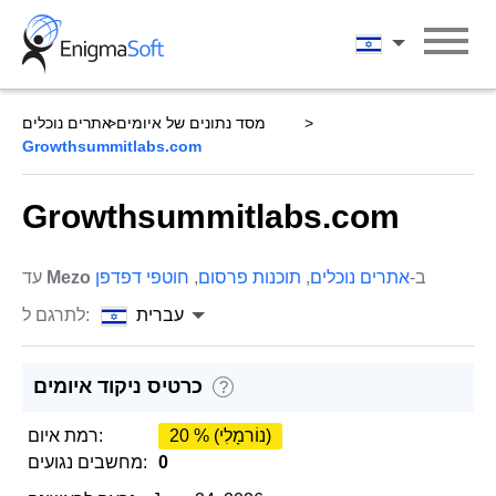
Skip
to
עברית
content
מסד נתונים של איומים
אתרים נוכלים
Growthsummitlabs.com
Growthsummitlabs.com
ב-
אתרים נוכלים
,
תוכנות פרסום
,
חוטפי דפדפן
Mezo
עד
עברית
לתרגם ל:
כרטיס ניקוד איומים
?
20 % (נוֹרמָלִי)
רמת איום:
0
מחשבים נגועים: