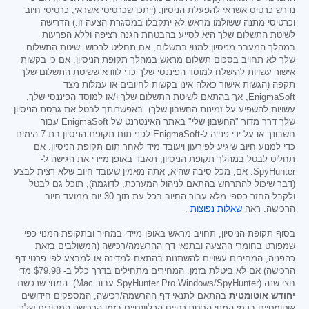
נדרש כרטיס אשראי להפעלת הניסיון. (ייתכן שכרטיסי אשראי, כרטיסי חיוב
וכרטיסי מתנה ששולמו מראש לא יתקבלו במסגרת הצעה זו.) הדרישה
לשיטת התשלום שלך היא לסייע בהבטחת הגנה רציפה וללא הפרעות
במהלך המעבר מניסיון למנוי בתשלום, אם תחליט לרכוש. שיטת התשלום
שלך לא תחויב בסכום תשלום מראש במהלך תקופת הניסיון, אם כי בקשות
אישור עשויות להישלח למוסד הפיננסי שלך כדי לוודא ששיטת התשלום שלך
תקפה (הגשות אישור כאלה אינן בקשות לחיובים או עמלות מצד
EnigmaSoft, אך בהתאם לשיטת התשלום שלך ו/או למוסד הפיננסי שלך,
עשויות להשפיע על זמינות החשבון שלך). באפשרותך לבטל את גרסת הניסיון
שלך דרך מדור "החשבון שלי" באתר האינטרנט של EnigmaSoft עבור
חשבונך או על ידי פנייה ל-EnigmaSoft לפני תום תקופת הניסיון בת 7 הימים
כדי למנוע חיוב שיגיע לפירעון ויעובד מיד לאחר תום תקופת הניסיון. אם
תחליט לבטל במהלך תקופת הניסיון, תאבד באופן מיידי את הגישה ל-
SpyHunter. אם, מכל סיבה שהיא, אתה מאמין שעובד חיוב שלא רצית לבצע
(דבר שיכול להתרחש בהתאם לניהול המערכת, לדוגמה), תוכל גם לבטל
ולקבל החזר כספי מלא עבור החיוב בכל עת תוך 30 יום ממועד חיוב
הרכישה. ראה
שאלות נפוצות
.
בסוף תקופת הניסיון, תחויב מראש באופן מיידי במחיר ובתקופת המנוי כפי
שמפורט בחומרי ההצעה ובתנאי דף ההרשמה/רכישה (המשולבים בזאת
כהפניה; המחירים עשויים להשתנות בהתאם למדינה או למבצע לפי פרטי דף
הרכישה) אם לא ביטלת בזמן. המחירים מתחילים בדרך כלל ב-
$79.98
מדי
חצי שנה (SpyHunter Pro Windows/SpyHunter עבור Mac). המנוי שרכשת
יחודש אוטומטית
בהתאם לתנאי דף ההרשמה/רכישה, המספקים חידושים
אוטומטיים בדמי המנוי הסטנדרטיים הרלוונטיים בזמן הרכישה המקורית שלך