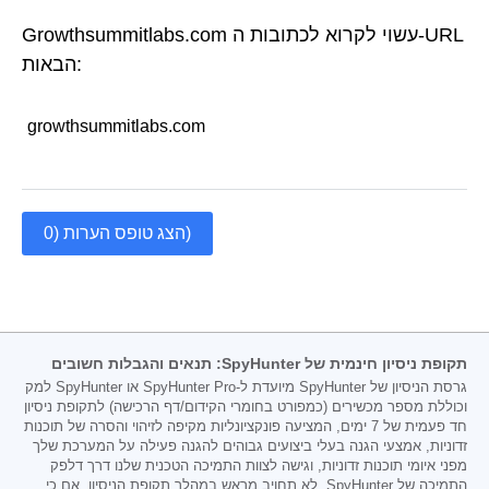
Growthsummitlabs.com עשוי לקרוא לכתובות ה-URL
הבאות:
growthsummitlabs.com
הצג טופס הערות (0)
תקופת ניסיון חינמית של SpyHunter: תנאים והגבלות חשובים
גרסת הניסיון של SpyHunter מיועדת ל-SpyHunter Pro או SpyHunter למק
וכוללת מספר מכשירים (כמפורט בחומרי הקידום/דף הרכישה) לתקופת ניסיון
חד פעמית של 7 ימים, המציעה פונקציונליות מקיפה לזיהוי והסרה של תוכנות
זדוניות, אמצעי הגנה בעלי ביצועים גבוהים להגנה פעילה על המערכת שלך
מפני איומי תוכנות זדוניות, וגישה לצוות התמיכה הטכנית שלנו דרך דלפק
התמיכה של SpyHunter. לא תחויב מראש במהלך תקופת הניסיון, אם כי