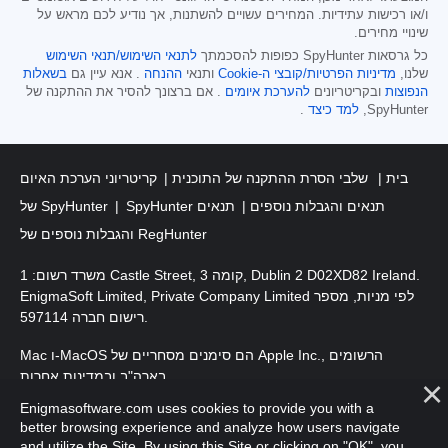
ו/או רכישות עתידיות. המחירים עשויים להשתנות, אך נודיע לכם מראש על
שינויי מחירים.
כל גרסאות SpyHunter כפופות להסכמתך
לתנאי השימוש/תנאי השימוש
שלנו,
מדיניות הפרטיות/קובצי ה-Cookie
ותנאי
ההנחה
. אנא עיין גם
בשאלות
הנפוצות
ובקריטריונים
להערכת איומים
. אם ברצונך להסיר את ההתקנה של
SpyHunter,
למד כיצד
.
בית
שלבי הסרת ההתקנה של התוכנית
קריטריוני הערכת האיום
SpyHunter תנאים והגבלות נוספים
תנאים
של SpyHunter
והגבלות נוספים של RegHunter
משרד רשום: 1 Castle Street, קומה 3, Dublin 2 D02XD82 Ireland.
EnigmaSoft Limited, Private Company Limited לפי מניות, מספר
רישום חברה 597114.
Mac ו-MacOS הם סימנים מסחריים של Apple Inc., הרשומים
בארה"ב ובמדינות אחרות.
Enigmasoftware.com uses cookies to provide you with a
. EnigmaSoft Ltd. כל הזכויות שמורות.
זכויות יוצרים 2016-
2026
better browsing experience and analyze how users navigate
and utilize the Site. By using this Site or clicking on "OK", you