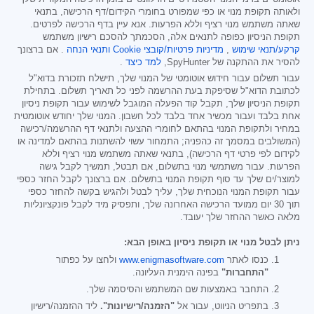
ולאותה תקופת מנוי או כפי שמפורט בחומרי הקידום/דף הרכישה, בתנאי
שאתה משתמש מנוי רציף וללא הפרעות. אנא עיין בדף הרכישה לפרטים.
תקופת הניסיון כפופה לתנאים אלה, הסכמתך להסכם רישיון משתמש
קרקע/תנאי שימוש
,
מדיניות פרטיות/קובצי Cookie
ותנאי הנחה
. אם ברצונך
להסיר את ההתקנה של SpyHunter,
למד כיצד
.
עבור תשלום עבור חידוש אוטומטי של המנוי שלך, תישלח תזכורת בדוא"ל
לכתובת הדוא"ל שסיפקת בעת ההרשמה לפני כל תאריך תשלום. בתחילת
תקופת הניסיון שלך, תקבל קוד הפעלה המוגבל לשימוש עבור תקופת ניסיון
אחת בלבד ועבור מכשיר אחד בלבד לכל חשבון. המנוי שלך יחודש אוטומטית
במחיר ולתקופת המנוי בהתאם לחומרי ההצעה ולתנאי דף ההרשמה/רכישה
(המשולבים במסמך זה כהפניה; התמחור עשוי להשתנות בהתאם למדינה או
לקידום לפי פרטי דף הרכישה), בתנאי שאתה משתמש מנוי רציף וללא
הפרעות. עבור משתמשי מנוי בתשלום, אם תבטל, תמשיך לקבל גישה
למוצר/ים שלך עד סוף תקופת המנוי בתשלום. אם ברצונך לקבל החזר כספי
עבור תקופת המנוי הנוכחית שלך, עליך לבטל ולהגיש בקשה להחזר כספי
תוך 30 יום ממועד הרכישה האחרונה שלך, ותפסיק מיד לקבל פונקציונליות
מלאה כאשר ההחזר שלך יעובד.
ניתן לבטל מנוי או תקופת ניסיון באופן הבא:
כנסו לאתר
www.enigmasoftware.com
ולחצו על כפתור
"התחברות"
בפינה הימנית העליונה.
התחבר באמצעות שם המשתמש והסיסמה שלך.
בתפריט הניווט, עבור אל
"הזמנה/רישיונות".
ליד ההזמנה/רישיון