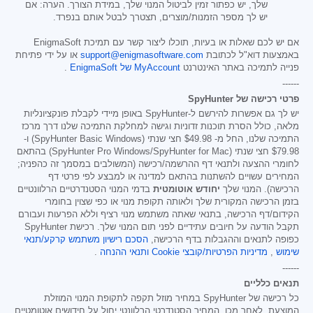
שלך, יש כפתור זמין לביטול המנוי שלך, במידת הצורך. הערה: אם
יש לך מספר הזמנות/מוצרים, תצטרך לבטל אותם בנפרד.
אם יש לכם שאלות או בעיות, תוכלו ליצור קשר עם תמיכת EnigmaSoft
באמצעות דוא"ל לכתובת
support@enigmasoftware.com
או על ידי פתיחת
פנייה לתמיכה באתר האינטרנט
MyAccount של EnigmaSoft
.
------
פרטי רכישה של SpyHunter
יש לך גם אפשרות להירשם ל-SpyHunter באופן מיידי לקבלת פונקציונליות
מלאה, כולל הסרת תוכנות זדוניות וגישה למחלקת התמיכה שלנו דרך מרכז
התמיכה שלנו, החל מ-
$49.98
חצי שנתי (SpyHunter Basic Windows) ו-
$79.98
חצי שנתי (SpyHunter Pro Windows/SpyHunter for Mac) בהתאם
לחומרי ההצעה ולתנאי דף ההרשמה/רכישה (המשולבים במסמך זה כהפניה;
המחירים עשויים להשתנות בהתאם למדינה או למבצע לפי פרטי דף
הרכישה). המנוי שלך
יחודש אוטומטית
בדמי המנוי הסטנדרטיים הרלוונטיים
בזמן הרכישה המקורית שלך ולאותה תקופת מנוי או כפי שצוין בחומרי
הקידום/דף הרכישה, בתנאי שאתה משתמש מנוי רציף וללא הפרעות ועבורם
תקבל הודעה על חיובים עתידיים לפני תום המנוי שלך. רכישת SpyHunter
כפופה לתנאים וההגבלות בדף הרכישה,
הסכם רישיון משתמש קרקע/תנאי
שימוש
,
מדיניות הפרטיות/קובצי Cookie
ותנאי ההנחה
.
------
תנאים כלליים
כל רכישה של SpyHunter במחיר מוזל תקפה לתקופת המנוי המוזלת
המוצעת. לאחר מכן, המחיר הסטנדרטי הרלוונטי יחול על חידושים אוטומטיים