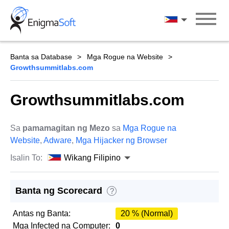
Skip
to
Wikang Filipin
content
Banta sa Database
Mga Rogue na Website
Growthsummitlabs.com
Growthsummitlabs.com
Sa
pamamagitan ng Mezo
sa
Mga Rogue na
Website
,
Adware
,
Mga Hijacker ng Browser
Isalin To:
Wikang Filipino
Banta ng Scorecard
?
Antas ng Banta:
20 % (Normal)
Mga Infected na Computer:
0