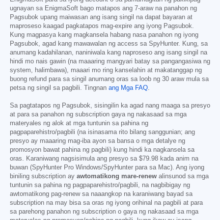
ugnayan sa EnigmaSoft bago matapos ang 7-araw na panahon ng
Pagsubok upang maiwasan ang isang singil na dapat bayaran at
maproseso kaagad pagkatapos mag-expire ang iyong Pagsubok.
Kung magpasya kang magkansela habang nasa panahon ng iyong
Pagsubok, agad kang mawawalan ng access sa SpyHunter. Kung, sa
anumang kadahilanan, naniniwala kang naproseso ang isang singil na
hindi mo nais gawin (na maaaring mangyari batay sa pangangasiwa ng
system, halimbawa), maaari mo ring kanselahin at makatanggap ng
buong refund para sa singil anumang oras sa loob ng 30 araw mula sa
petsa ng singil sa pagbili. Tingnan
ang Mga FAQ
.
Sa pagtatapos ng Pagsubok, sisingilin ka agad nang maaga sa presyo
at para sa panahon ng subscription gaya ng nakasaad sa mga
materyales ng alok at mga tuntunin sa pahina ng
pagpaparehistro/pagbili (na isinasama rito bilang sanggunian; ang
presyo ay maaaring mag-iba ayon sa bansa o mga detalye ng
promosyon bawat pahina ng pagbili) kung hindi ka nagkansela sa
oras. Karaniwang nagsisimula ang presyo sa
$79.98
kada anim na
buwan (SpyHunter Pro Windows/SpyHunter para sa Mac). Ang iyong
biniling subscription ay
awtomatikong mare-renew
alinsunod sa mga
tuntunin sa pahina ng pagpaparehistro/pagbili, na nagbibigay ng
awtomatikong pag-renew sa naaangkop na karaniwang bayad sa
subscription na may bisa sa oras ng iyong orihinal na pagbili at para
sa parehong panahon ng subscription o gaya ng nakasaad sa mga