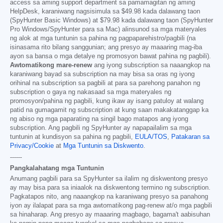
access sa aming support department sa pamamagitan ng aming
HelpDesk, karaniwang nagsisimula sa
$49.98
kada dalawang taon
(SpyHunter Basic Windows) at
$79.98
kada dalawang taon (SpyHunter
Pro Windows/SpyHunter para sa Mac) alinsunod sa mga materyales
ng alok at mga tuntunin sa pahina ng pagpaparehistro/pagbili (na
isinasama rito bilang sanggunian; ang presyo ay maaaring mag-iba
ayon sa bansa o mga detalye ng promosyon bawat pahina ng pagbili).
Awtomatikong mare-renew
ang iyong subscription sa naaangkop na
karaniwang bayad sa subscription na may bisa sa oras ng iyong
orihinal na subscription sa pagbili at para sa parehong panahon ng
subscription o gaya ng nakasaad sa mga materyales ng
promosyon/pahina ng pagbili, kung ikaw ay isang patuloy at walang
patid na gumagamit ng subscription at kung saan makakatanggap ka
ng abiso ng mga paparating na singil bago matapos ang iyong
subscription. Ang pagbili ng SpyHunter ay napapailalim sa mga
tuntunin at kundisyon sa pahina ng pagbili,
EULA/TOS
,
Patakaran sa
Privacy/Cookie
at
Mga Tuntunin sa Diskwento
.
------
Pangkalahatang mga Tuntunin
Anumang pagbili para sa SpyHunter sa ilalim ng diskwentong presyo
ay may bisa para sa iniaalok na diskwentong termino ng subscription.
Pagkatapos nito, ang naaangkop na karaniwang presyo sa panahong
iyon ay ilalapat para sa mga awtomatikong pag-renew at/o mga pagbili
sa hinaharap. Ang presyo ay maaaring magbago, bagama't aabisuhan