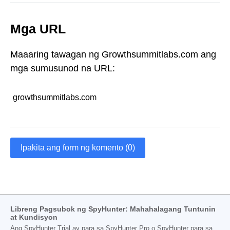
Mga URL
Maaaring tawagan ng Growthsummitlabs.com ang
mga sumusunod na URL:
growthsummitlabs.com
Ipakita ang form ng komento (0)
Libreng Pagsubok ng SpyHunter: Mahahalagang Tuntunin
at Kundisyon
Ang SpyHunter Trial ay para sa SpyHunter Pro o SpyHunter para sa