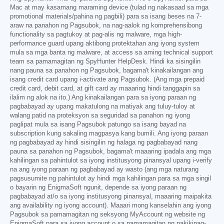
Mac at may kasamang maraming device (tulad ng nakasaad sa mga
promotional materials/pahina ng pagbili) para sa isang beses na 7-
araw na panahon ng Pagsubok, na nag-aalok ng komprehensibong
functionality sa pagtukoy at pag-alis ng malware, mga high-
performance guard upang aktibong protektahan ang iyong system
mula sa mga banta ng malware, at access sa aming technical support
team sa pamamagitan ng SpyHunter HelpDesk. Hindi ka sisingilin
nang pauna sa panahon ng Pagsubok, bagama't kinakailangan ang
isang credit card upang i-activate ang Pagsubok. (Ang mga prepaid
credit card, debit card, at gift card ay maaaring hindi tanggapin sa
ilalim ng alok na ito.) Ang kinakailangan para sa iyong paraan ng
pagbabayad ay upang makatulong na matiyak ang tuluy-tuloy at
walang patid na proteksyon sa seguridad sa panahon ng iyong
paglipat mula sa isang Pagsubok patungo sa isang bayad na
subscription kung sakaling magpasya kang bumili. Ang iyong paraan
ng pagbabayad ay hindi sisingilin ng halaga ng pagbabayad nang
pauna sa panahon ng Pagsubok, bagama't maaaring ipadala ang mga
kahilingan sa pahintulot sa iyong institusyong pinansyal upang i-verify
na ang iyong paraan ng pagbabayad ay wasto (ang mga naturang
pagsusumite ng pahintulot ay hindi mga kahilingan para sa mga singil
o bayarin ng EnigmaSoft ngunit, depende sa iyong paraan ng
pagbabayad at/o sa iyong institusyong pinansyal, maaaring maipakita
ang availability ng iyong account). Maaari mong kanselahin ang iyong
Pagsubok sa pamamagitan ng seksyong MyAccount ng website ng
EnigmaSoft para sa iyong account o sa pamamagitan ng pakikipag-