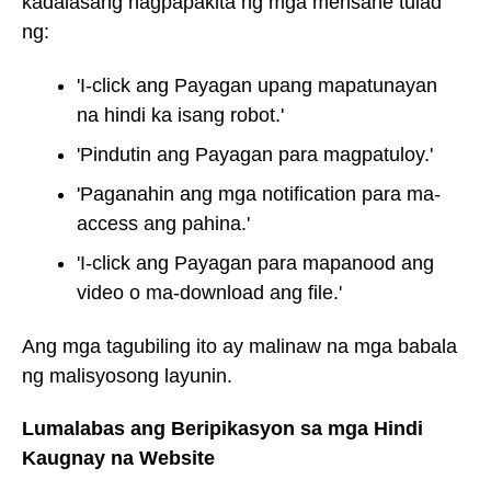
kadalasang nagpapakita ng mga mensahe tulad
ng:
'I-click ang Payagan upang mapatunayan
na hindi ka isang robot.'
'Pindutin ang Payagan para magpatuloy.'
'Paganahin ang mga notification para ma-
access ang pahina.'
'I-click ang Payagan para mapanood ang
video o ma-download ang file.'
Ang mga tagubiling ito ay malinaw na mga babala
ng malisyosong layunin.
Lumalabas ang Beripikasyon sa mga Hindi
Kaugnay na Website