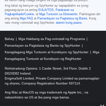
ka namin nang maaga tungkol sa mga pagbabago sa presyo.
Ang lahat ng bersyon ng SpyHunter ay napapailalim sa iyong
pagsang-ayon sa aming
EULA/TOS
,
Patakaran sa
Pagkapribado/Cookie
, at
Mga Tuntunin sa Diskwento
. Pakitingnan din
ang aming
Mga FAQ
at
Pamantayan sa Pagtatasa ng Banta
. Kung
nais mong i-uninstall ang SpyHunter,
alamin kung paano
.
Bahay
Mga Hakbang sa Pag-uninstall ng Programa
Pamantayan sa Pagtatasa ng Banta ng SpyHunter
Karagdagang Mga Tuntunin at Kundisyon ng SpyHunter
Mga
Karagdagang Tuntunin at Kundisyon ng RegHunter
Rehistradong Opisina: 1 Castle Street, 3rd Floor, Dublin 2
D02XD82 Ireland.
EnigmaSoft Limited, Private Company Limited sa pamamagitan
ng shares, Company Registration Number 597114.
Ang Mac at MacOS ay mga trademark ng Apple Inc., na
nakarehistro sa US at iba pang mga bansa.