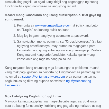
pinakahuling pagbili, at agad kang ititigil ang pagtanggap ng buong
functionality kapag naproseso na ang iyong refund.
Maaari mong kanselahin ang isang subscription o Trial gaya ng
sumusunod:
Pumunta sa
www.enigmasoftware.com
at i-click ang buton
na
"Login"
sa kanang sulok sa itaas.
Mag-log in gamit ang iyong username at password.
Sa navigation menu, pumunta sa
"Order/Licenses."
Sa tabi
ng iyong order/lisensya, may button na magagamit para
kanselahin ang iyong subscription kung naaangkop. Paalala:
Kung marami kang order/produkto, kakailanganin mong
kanselahin ang mga ito nang paisa-isa.
Kung mayroon kang anumang mga katanungan o problema, maaari
kang makipag-ugnayan sa Suporta ng EnigmaSoft sa pamamagitan
ng email sa
support@enigmasoftware.com
o sa pamamagitan ng
pagbubukas ng tiket ng suporta sa website
ng MyAccount ng
EnigmaSoft
.
------
Mga Detalye ng Pagbili ng SpyHunter
Mayroon ka ring pagpipilian na mag-subscribe agad sa SpyHunter
para sa buong functionality, kabilang ang pag-alis ng malware at pag-