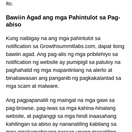
ito.
Bawiin Agad ang mga Pahintulot sa Pag-
abiso
Kung naibigay na ang mga pahintulot sa
notification sa Growthsummitlabs.com, dapat itong
bawiin agad. Ang pag-alis ng mga pribilehiyo sa
notification ng website ay pumipigil sa patuloy na
paghahatid ng mga mapanlinlang na alerto at
binabawasan ang panganib ng pagkakalantad sa
mga scam at malware.
Ang pagpapanatili ng maingat na mga gawi sa
pag-browse, pag-iwas sa mga kahina-hinalang
website, at pagtanggi sa mga hindi inaasahang
kahilingan sa abiso ay nananatiling kabilang sa