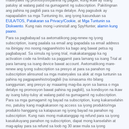
materyales ng promosyon/pahina ng pagbili, kung ikaw ay isang
patuloy at walang patid na gumagamit ng subscription. Pakitingnan
ang pahina ng pagbili para sa mga detalye. Ang pagsubok ay
napapailalim sa mga Tuntuning ito, ang iyong kasunduan sa
EULA/TOS
,
Patakaran sa Privacy/Cookie
, at
Mga Tuntunin sa
Diskwento
. Kung nais mong i-uninstall ang SpyHunter,
alamin kung
paano
.
Para sa pagbabayad sa awtomatikong pag-renew ng iyong
subscription, isang paalala sa email ang ipapadala sa email address
na ibinigay mo noong nagparehistro ka bago ang bawat petsa ng
pagbabayad. Sa simula ng iyong trial, makakatanggap ka ng
activation code na limitado sa paggamit para lamang sa isang Trial at
para lamang sa isang device bawat account. Awtomatikong mare-
renew ang iyong subscription sa presyo at para sa panahon ng
subscription alinsunod sa mga materyales sa alok at mga tuntunin sa
pahina ng pagpaparehistro/pagbili (na isinasama rito bilang
sanggunian; ang presyo ay maaaring mag-iba ayon sa bansa o mga
detalye ng promosyon bawat pahina ng pagbili), sa kondisyon na ikaw
ay isang tuloy-tuloy at walang patid na gumagamit ng subscription.
Para sa mga gumagamit ng bayad na subscription, kung kakanselahin
mo, patuloy kang magkakaroon ng access sa iyong produkto/mga
produkto hanggang sa katapusan ng iyong bayad na panahon ng
subscription. Kung nais mong makatanggap ng refund para sa iyong
kasalukuyang panahon ng subscription, dapat mong kanselahin at
mag-aplay para sa refund sa loob ng 30 araw mula sa iyong