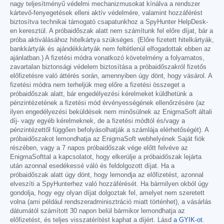
nagy teljesítményű védelmi mechanizmusokat kínálva a rendszer
kártevő-fenyegetések elleni aktív védelmére, valamint hozzáférést
biztosítva technikai támogató csapatunkhoz a SpyHunter HelpDesk-
en keresztül. A próbaidőszak alatt nem számítunk fel előre díjat, bár a
próba aktiválásához hitelkártya szükséges. (Előre fizetett hitelkártyák,
bankkártyák és ajándékkártyák nem feltétlenül elfogadottak ebben az
ajánlatban.) A fizetési módra vonatkozó követelmény a folyamatos,
zavartalan biztonsági védelem biztosítása a próbaidőszakról fizetős
előfizetésre való áttérés során, amennyiben úgy dönt, hogy vásárol. A
fizetési módra nem terheljük meg előre a fizetési összeget a
próbaidőszak alatt, bár engedélyezési kérelmeket küldhetünk a
pénzintézetének a fizetési mód érvényességének ellenőrzésére (az
ilyen engedélyezési beküldések nem minősülnek az EnigmaSoft általi
díj- vagy egyéb kérelmeknek, de a fizetési módtól és/vagy a
pénzintézettől függően befolyásolhatják a számlája elérhetőségét). A
próbaidőszakot lemondhatja az EnigmaSoft webhelyének Saját fiók
részében, vagy a 7 napos próbaidőszak vége előtt felvéve az
EnigmaSofttal a kapcsolatot, hogy elkerülje a próbaidőszak lejárta
után azonnal esedékessé váló és feldolgozott díjat. Ha a
próbaidőszak alatt úgy dönt, hogy lemondja az előfizetést, azonnal
elveszíti a SpyHunterhez való hozzáférését. Ha bármilyen okból úgy
gondolja, hogy egy olyan díjat dolgoztak fel, amelyet nem szeretett
volna (ami például rendszeradminisztráció miatt történhet), a vásárlás
dátumától számított 30 napon belül bármikor lemondhatja az
előfizetést, és teljes visszatérítést kaphat a díjért. Lásd
a GYIK-ot
.