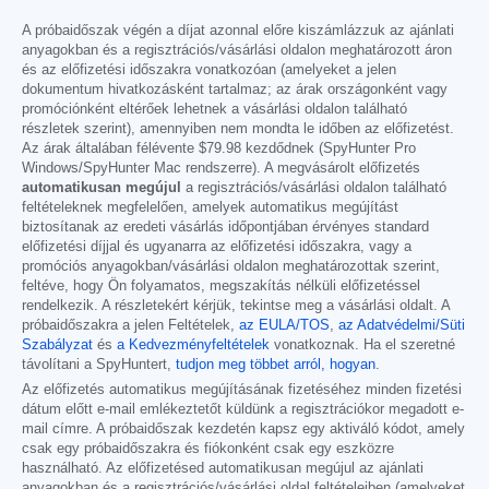
A próbaidőszak végén a díjat azonnal előre kiszámlázzuk az ajánlati
anyagokban és a regisztrációs/vásárlási oldalon meghatározott áron
és az előfizetési időszakra vonatkozóan (amelyeket a jelen
dokumentum hivatkozásként tartalmaz; az árak országonként vagy
promóciónként eltérőek lehetnek a vásárlási oldalon található
részletek szerint), amennyiben nem mondta le időben az előfizetést.
Az árak általában félévente
$79.98
kezdődnek (SpyHunter Pro
Windows/SpyHunter Mac rendszerre). A megvásárolt előfizetés
automatikusan megújul
a regisztrációs/vásárlási oldalon található
feltételeknek megfelelően, amelyek automatikus megújítást
biztosítanak az eredeti vásárlás időpontjában érvényes standard
előfizetési díjjal és ugyanarra az előfizetési időszakra, vagy a
promóciós anyagokban/vásárlási oldalon meghatározottak szerint,
feltéve, hogy Ön folyamatos, megszakítás nélküli előfizetéssel
rendelkezik. A részletekért kérjük, tekintse meg a vásárlási oldalt. A
próbaidőszakra a jelen Feltételek,
az EULA/TOS
,
az Adatvédelmi/Süti
Szabályzat
és
a Kedvezményfeltételek
vonatkoznak. Ha el szeretné
távolítani a SpyHuntert,
tudjon meg többet arról, hogyan
.
Az előfizetés automatikus megújításának fizetéséhez minden fizetési
dátum előtt e-mail emlékeztetőt küldünk a regisztrációkor megadott e-
mail címre. A próbaidőszak kezdetén kapsz egy aktiváló kódot, amely
csak egy próbaidőszakra és fiókonként csak egy eszközre
használható. Az előfizetésed automatikusan megújul az ajánlati
anyagokban és a regisztrációs/vásárlási oldal feltételeiben (amelyeket