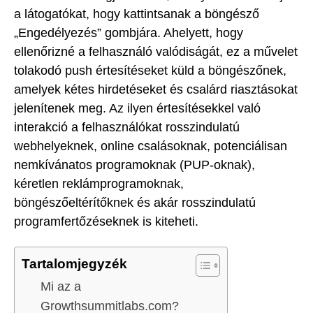
a látogatókat, hogy kattintsanak a böngésző
„Engedélyezés” gombjára. Ahelyett, hogy
ellenőrizné a felhasználó valódiságát, ez a művelet
tolakodó push értesítéseket küld a böngészőnek,
amelyek kétes hirdetéseket és csalárd riasztásokat
jelenítenek meg. Az ilyen értesítésekkel való
interakció a felhasználókat rosszindulatú
webhelyeknek, online csalásoknak, potenciálisan
nemkívánatos programoknak (PUP-oknak),
kéretlen reklámprogramoknak,
böngészőeltérítőknek és akár rosszindulatú
programfertőzéseknek is kiteheti.
Tartalomjegyzék
Mi az a
Growthsummitlabs.com?