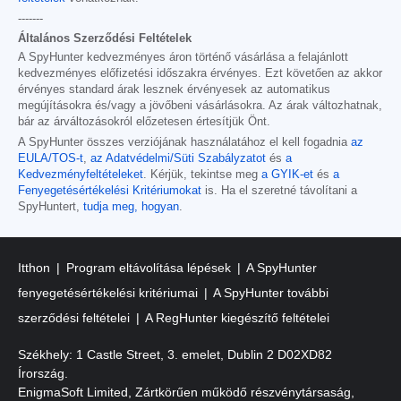
-------
Általános Szerződési Feltételek
A SpyHunter kedvezményes áron történő vásárlása a felajánlott
kedvezményes előfizetési időszakra érvényes. Ezt követően az akkor
érvényes standard árak lesznek érvényesek az automatikus
megújításokra és/vagy a jövőbeni vásárlásokra. Az árak változhatnak,
bár az árváltozásokról előzetesen értesítjük Önt.
A SpyHunter összes verziójának használatához el kell fogadnia
az
EULA/TOS-t
,
az Adatvédelmi/Süti Szabályzatot
és
a
Kedvezményfeltételeket
. Kérjük, tekintse meg
a GYIK-et
és
a
Fenyegetésértékelési Kritériumokat
is. Ha el szeretné távolítani a
SpyHuntert,
tudja meg, hogyan
.
Itthon
Program eltávolítása lépések
A SpyHunter
fenyegetésértékelési kritériumai
A SpyHunter további
szerződési feltételei
A RegHunter kiegészítő feltételei
Székhely: 1 Castle Street, 3. emelet, Dublin 2 D02XD82
Írország.
EnigmaSoft Limited, Zártkörűen működő részvénytársaság,