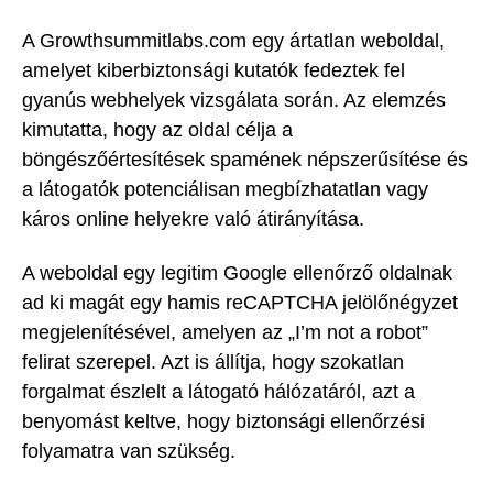
A Growthsummitlabs.com egy ártatlan weboldal,
amelyet kiberbiztonsági kutatók fedeztek fel
gyanús webhelyek vizsgálata során. Az elemzés
kimutatta, hogy az oldal célja a
böngészőértesítések spamének népszerűsítése és
a látogatók potenciálisan megbízhatatlan vagy
káros online helyekre való átirányítása.
A weboldal egy legitim Google ellenőrző oldalnak
ad ki magát egy hamis reCAPTCHA jelölőnégyzet
megjelenítésével, amelyen az „I’m not a robot”
felirat szerepel. Azt is állítja, hogy szokatlan
forgalmat észlelt a látogató hálózatáról, azt a
benyomást keltve, hogy biztonsági ellenőrzési
folyamatra van szükség.