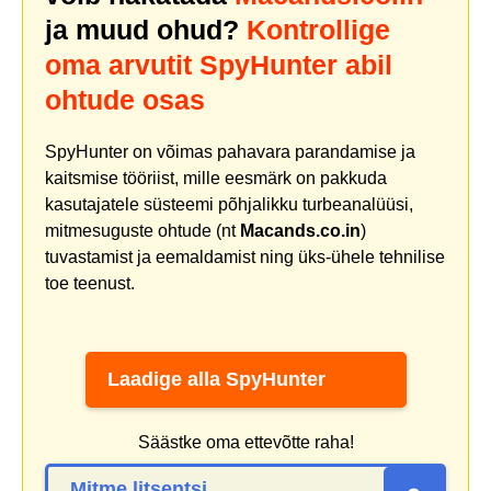
ja muud ohud?
Kontrollige
oma arvutit SpyHunter abil
ohtude osas
SpyHunter on võimas pahavara parandamise ja
kaitsmise tööriist, mille eesmärk on pakkuda
kasutajatele süsteemi põhjalikku turbeanalüüsi,
mitmesuguste ohtude (nt
Macands.co.in
)
tuvastamist ja eemaldamist ning üks-ühele tehnilise
toe teenust.
Laadige alla SpyHunter
Säästke oma ettevõtte raha!
Mitme litsentsi