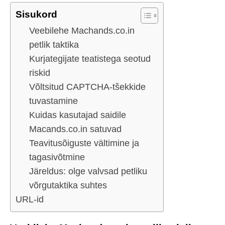
Sisukord
Veebilehe Machands.co.in
petlik taktika
Kurjategijate teatistega seotud
riskid
Võltsitud CAPTCHA-tšekkide
tuvastamine
Kuidas kasutajad saidile
Macands.co.in satuvad
Teavitusõiguste vältimine ja
tagasivõtmine
Järeldus: olge valvsad petliku
võrgutaktika suhtes
URL-id