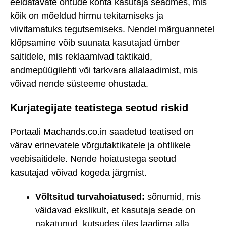
eeldatavate ohtude kohta kasutaja seadmes, mis
kõik on mõeldud hirmu tekitamiseks ja
viivitamatuks tegutsemiseks. Nendel märguannetel
klõpsamine võib suunata kasutajad ümber
saitidele, mis reklaamivad taktikaid,
andmepüügilehti või tarkvara allalaadimist, mis
võivad nende süsteeme ohustada.
Kurjategijate teatistega seotud riskid
Portaali Machands.co.in saadetud teatised on
värav erinevatele võrgutaktikatele ja ohtlikele
veebisaitidele. Nende hoiatustega seotud
kasutajad võivad kogeda järgmist.
Võltsitud turvahoiatused:
sõnumid, mis
väidavad ekslikult, et kasutaja seade on
nakatunud, kutsudes üles laadima alla