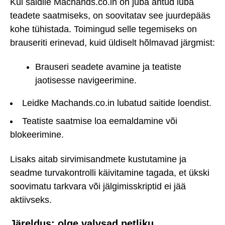
Kui saidile Machands.co.in on juba antud luba
teadete saatmiseks, on soovitatav see juurdepääs
kohe tühistada. Toimingud selle tegemiseks on
brauseriti erinevad, kuid üldiselt hõlmavad järgmist:
Brauseri seadete avamine ja teatiste
jaotisesse navigeerimine.
Leidke Machands.co.in lubatud saitide loendist.
Teatiste saatmise loa eemaldamine või
blokeerimine.
Lisaks aitab sirvimisandmete kustutamine ja
seadme turvakontrolli käivitamine tagada, et ükski
soovimatu tarkvara või jälgimisskriptid ei jää
aktiivseks.
Järeldus: olge valvsad petliku