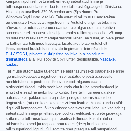
kampaaniapõhiselt ostulehelt erineda) sätestatud hinna ja
tellimusperioodi ulatuses, kui te pole tellimust õigeaegselt tühistanud.
Hind algab tavaliselt
$79.98
poolaastas (SpyHunter Pro
Windows/SpyHunter Macile). Teie ostetud tellimus
uuendatakse
automaatselt
vastavalt registreerimis-/ostulehe tingimustele, mis
näevad ette automaatse uuendamise teie algse ostu ajal kehtiva
standardse tellimustasu alusel ja samaks tellimusperioodiks või nagu
on sätestatud reklaamimaterjalides/ostulehelt, eeldusel, et olete pidev
ja katkematu tellimuse kasutaja. Lisateavet leiate ostulehelt.
Prooviperiood kuulub käesolevate tingimuste, teie nõusoleku
EULA/TOS-i,
privaatsus-/küpsiste poliitika
ja
allahindluste
tingimustega
alla. Kui soovite SpyHunteri desinstallida,
vaadake,
kuidas
.
Tellimuse automaatse uuendamise eest tasumiseks saadetakse enne
iga maksekuupäeva registreerimisel esitatud e-posti aadressile
meeldetuletus e-posti teel. Prooviperioodi alguses saate
aktiveerimiskoodi, mida saab kasutada ainult ühe prooviperioodi ja
ainult ühe seadme jaoks konto kohta. Teie tellimus uuendatakse
automaatselt pakkumismaterjalides ja registreerimis-/ostulehe
tingimustes (mis on käesolevasse viitena lisatud; hinnakujundus võib
riigiti või kampaaniate lõikes erineda vastavalt ostulehe üksikasjadele)
sätestatud hinnaga ja tellimusperioodiks, eeldusel, et olete pideva ja
katkematu tellimuse kasutaja. Tasulise tellimuse kasutajatel on
tühistamise korral juurdepääs oma tootele(dele) kuni tasulise
tellimusperioodi lõpuni. Kui soovite oma praeguse tellimusperioodi