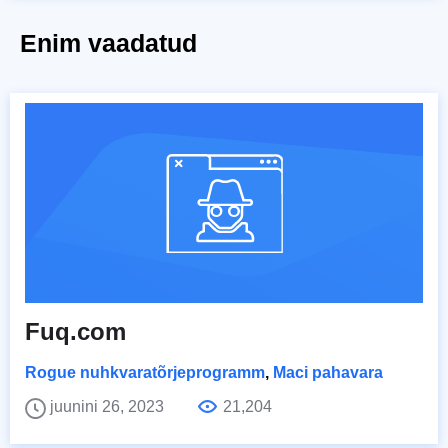
Enim vaadatud
Fuq.com
Rogue nuhkvaratõrjeprogramm
,
Maci pahavara
juunini 26, 2023
21,204