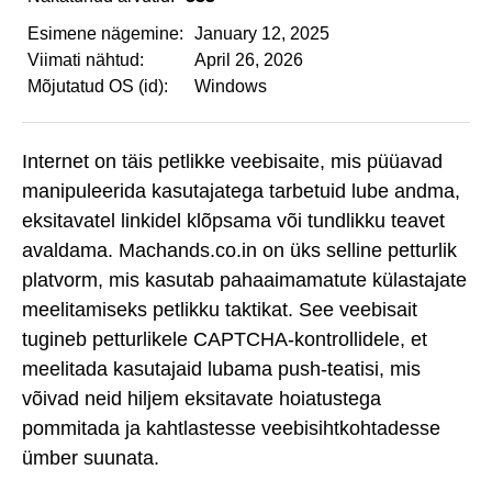
Esimene nägemine:
January 12, 2025
Viimati nähtud:
April 26, 2026
Mõjutatud OS (id):
Windows
Internet on täis petlikke veebisaite, mis püüavad
manipuleerida kasutajatega tarbetuid lube andma,
eksitavatel linkidel klõpsama või tundlikku teavet
avaldama. Machands.co.in on üks selline petturlik
platvorm, mis kasutab pahaaimamatute külastajate
meelitamiseks petlikku taktikat. See veebisait
tugineb petturlikele CAPTCHA-kontrollidele, et
meelitada kasutajaid lubama push-teatisi, mis
võivad neid hiljem eksitavate hoiatustega
pommitada ja kahtlastesse veebisihtkohtadesse
ümber suunata.