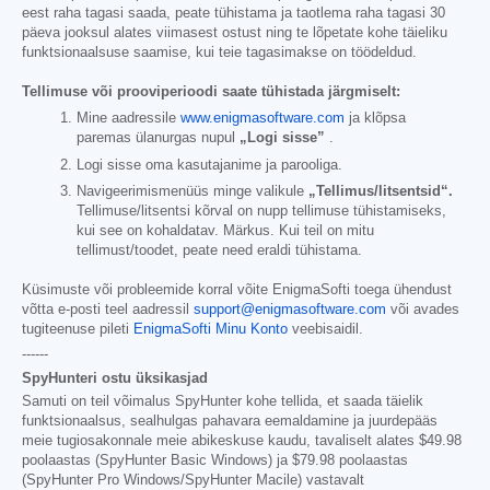
eest raha tagasi saada, peate tühistama ja taotlema raha tagasi 30
päeva jooksul alates viimasest ostust ning te lõpetate kohe täieliku
funktsionaalsuse saamise, kui teie tagasimakse on töödeldud.
Tellimuse või prooviperioodi saate tühistada järgmiselt:
Mine aadressile
www.enigmasoftware.com
ja klõpsa
paremas ülanurgas nupul
„Logi sisse”
.
Logi sisse oma kasutajanime ja parooliga.
Navigeerimismenüüs minge valikule
„Tellimus/litsentsid“.
Tellimuse/litsentsi kõrval on nupp tellimuse tühistamiseks,
kui see on kohaldatav. Märkus. Kui teil on mitu
tellimust/toodet, peate need eraldi tühistama.
Küsimuste või probleemide korral võite EnigmaSofti toega ühendust
võtta e-posti teel aadressil
support@enigmasoftware.com
või avades
tugiteenuse pileti
EnigmaSofti Minu Konto
veebisaidil.
------
SpyHunteri ostu üksikasjad
Samuti on teil võimalus SpyHunter kohe tellida, et saada täielik
funktsionaalsus, sealhulgas pahavara eemaldamine ja juurdepääs
meie tugiosakonnale meie abikeskuse kaudu, tavaliselt alates
$49.98
poolaastas (SpyHunter Basic Windows) ja
$79.98
poolaastas
(SpyHunter Pro Windows/SpyHunter Macile) vastavalt