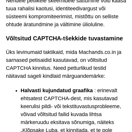
Nendele petlikele skeemidele sattumine võib kaasa
tuua rahalisi kaotusi, identiteedivargust või
süsteemi kompromiteerimist, mistõttu on selliste
ohtude äratundmine ja vältimine ülioluline.
Võltsitud CAPTCHA-tšekkide tuvastamine
Üks levinumaid taktikaid, mida Machands.co.in ja
sarnased petisaidid kasutavad, on võltsitud
CAPTCHA kinnitus. Need petturlikud testid
näitavad sageli kindlaid märguandemärke:
Halvasti kujundatud graafika
: erinevalt
ehtsatest CAPTCHA-dest, mis kasutavad
keerulisi pildi- või tekstituvastusprobleeme,
võivad võltsitud failid kuvada lihtsa
märkeruudu eksitava sõnumiga, näiteks
„Klõpsake Luba, et kinnitada, et te pole