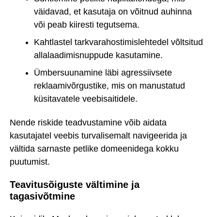
väidavad, et kasutaja on võitnud auhinna
või peab kiiresti tegutsema.
Kahtlastel tarkvarahostimislehtedel võltsitud
allalaadimisnuppude kasutamine.
Ümbersuunamine läbi agressiivsete
reklaamivõrgustike, mis on manustatud
küsitavatele veebisaitidele.
Nende riskide teadvustamine võib aidata
kasutajatel veebis turvalisemalt navigeerida ja
vältida sarnaste petlike domeenidega kokku
puutumist.
Teavitusõiguste vältimine ja
tagasivõtmine