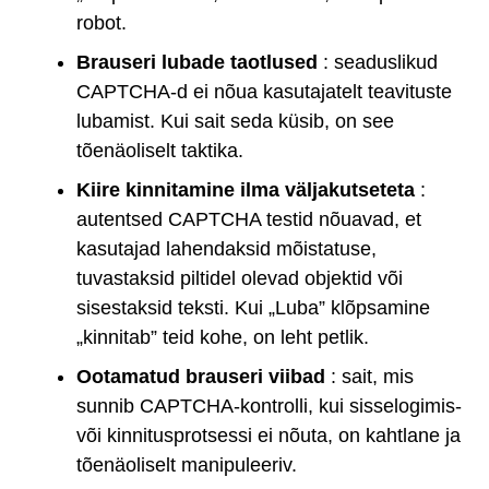
robot.
Brauseri lubade taotlused
: seaduslikud
CAPTCHA-d ei nõua kasutajatelt teavituste
lubamist. Kui sait seda küsib, on see
tõenäoliselt taktika.
Kiire kinnitamine ilma väljakutseteta
:
autentsed CAPTCHA testid nõuavad, et
kasutajad lahendaksid mõistatuse,
tuvastaksid piltidel olevad objektid või
sisestaksid teksti. Kui „Luba” klõpsamine
„kinnitab” teid kohe, on leht petlik.
Ootamatud brauseri viibad
: sait, mis
sunnib CAPTCHA-kontrolli, kui sisselogimis-
või kinnitusprotsessi ei nõuta, on kahtlane ja
tõenäoliselt manipuleeriv.