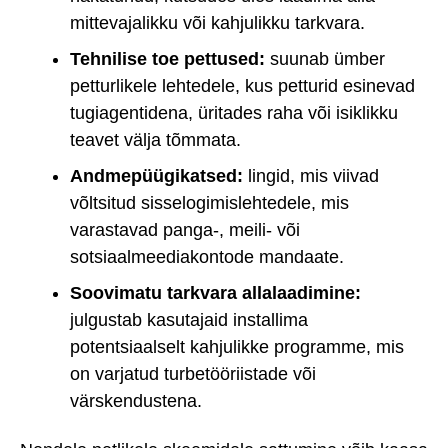
mittevajalikku või kahjulikku tarkvara.
Tehnilise toe pettused:
suunab ümber
petturlikele lehtedele, kus petturid esinevad
tugiagentidena, üritades raha või isiklikku
teavet välja tõmmata.
Andmepüügikatsed:
lingid, mis viivad
võltsitud sisselogimislehtedele, mis
varastavad panga-, meili- või
sotsiaalmeediakontode mandaate.
Soovimatu tarkvara allalaadimine:
julgustab kasutajaid installima
potentsiaalselt kahjulikke programme, mis
on varjatud turbetööriistade või
värskendustena.