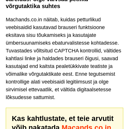
võrgutaktika suhtes
Machands.co.in näitab, kuidas petturlikud
veebisaidid kasutavad brauseri funktsioone
eksitava sisu tõukamiseks ja kasutajate
ümbersuunamiseks ebaturvalistesse kohtadesse.
Tuvastades võltsitud CAPTCHA kontrollid, vältides
kahtlasi linke ja haldades brauseri õigusi, saavad
kasutajad end kaitsta pealetükkivate teatiste ja
võimalike võrgutaktikate eest. Enne tegutsemist
kontrollige alati veebisaidi legitiimsust ja olge
sirvimisel ettevaatlik, et vältida digitaalsetesse
lõksudesse sattumist.
Kas kahtlustate, et teie arvutit
võib nakatada
Macands.co.in