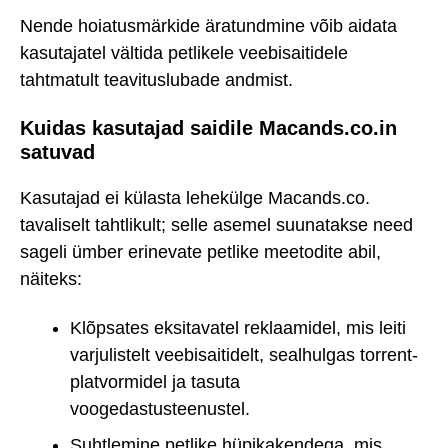
Nende hoiatusmärkide äratundmine võib aidata
kasutajatel vältida petlikele veebisaitidele
tahtmatult teavituslubade andmist.
Kuidas kasutajad saidile Macands.co.in
satuvad
Kasutajad ei külasta lehekülge Macands.co.
tavaliselt tahtlikult; selle asemel suunatakse need
sageli ümber erinevate petlike meetodite abil,
näiteks:
Klõpsates eksitavatel reklaamidel, mis leiti
varjulistelt veebisaitidelt, sealhulgas torrent-
platvormidel ja tasuta
voogedastusteenustel.
Suhtlemine petlike hüpikakendega, mis