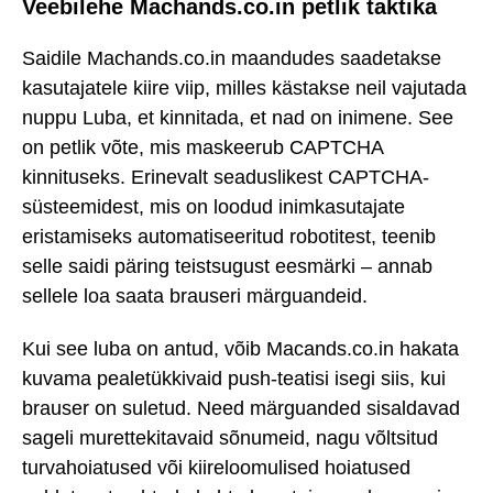
Veebilehe Machands.co.in petlik taktika
Saidile Machands.co.in maandudes saadetakse
kasutajatele kiire viip, milles kästakse neil vajutada
nuppu Luba, et kinnitada, et nad on inimene. See
on petlik võte, mis maskeerub CAPTCHA
kinnituseks. Erinevalt seaduslikest CAPTCHA-
süsteemidest, mis on loodud inimkasutajate
eristamiseks automatiseeritud robotitest, teenib
selle saidi päring teistsugust eesmärki – annab
sellele loa saata brauseri märguandeid.
Kui see luba on antud, võib Macands.co.in hakata
kuvama pealetükkivaid push-teatisi isegi siis, kui
brauser on suletud. Need märguanded sisaldavad
sageli murettekitavaid sõnumeid, nagu võltsitud
turvahoiatused või kiireloomulised hoiatused