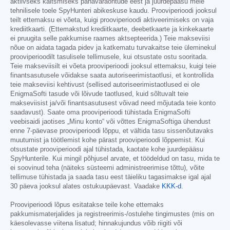
aktiivseks kaitsmiseks pahavaraohtude eest ja juurdepääsu meie
tehnilisele toele SpyHunteri abikeskuse kaudu. Prooviperioodi jooksul
teilt ettemaksu ei võeta, kuigi prooviperioodi aktiveerimiseks on vaja
krediitkaarti. (Ettemakstud krediitkaarte, deebetkaarte ja kinkekaarte
ei pruugita selle pakkumise raames aktsepteerida.) Teie makseviisi
nõue on aidata tagada pidev ja katkematu turvakaitse teie üleminekul
prooviperioodilt tasulisele tellimusele, kui otsustate ostu sooritada.
Teie makseviisilt ei võeta prooviperioodi jooksul ettemaksu, kuigi teie
finantsasutusele võidakse saata autoriseerimistaotlusi, et kontrollida
teie makseviisi kehtivust (sellised autoriseerimistaotlused ei ole
EnigmaSofti tasude või lõivude taotlused, kuid sõltuvalt teie
makseviisist ja/või finantsasutusest võivad need mõjutada teie konto
saadavust). Saate oma prooviperioodi tühistada EnigmaSofti
veebisaidi jaotises „Minu konto“ või võttes EnigmaSoftiga ühendust
enne 7-päevase prooviperioodi lõppu, et vältida tasu sissenõutavaks
muutumist ja töötlemist kohe pärast prooviperioodi lõppemist. Kui
otsustate prooviperioodi ajal tühistada, kaotate kohe juurdepääsu
SpyHunterile. Kui mingil põhjusel arvate, et töödeldud on tasu, mida te
ei soovinud teha (näiteks süsteemi administreerimise tõttu), võite
tellimuse tühistada ja saada tasu eest täieliku tagasimakse igal ajal
30 päeva jooksul alates ostukuupäevast. Vaadake
KKK-d
.
Prooviperioodi lõpus esitatakse teile kohe ettemaks
pakkumismaterjalides ja registreerimis-/ostulehe tingimustes (mis on
käesolevasse viitena lisatud; hinnakujundus võib riigiti või