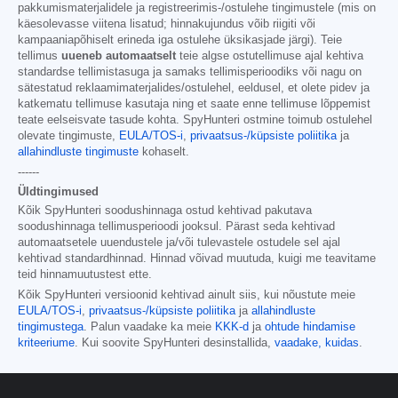
pakkumismaterjalidele ja registreerimis-/ostulehe tingimustele (mis on
käesolevasse viitena lisatud; hinnakujundus võib riigiti või
kampaaniapõhiselt erineda iga ostulehe üksikasjade järgi). Teie
tellimus
uueneb automaatselt
teie algse ostutellimuse ajal kehtiva
standardse tellimistasuga ja samaks tellimisperioodiks või nagu on
sätestatud reklaamimaterjalides/ostulehel, eeldusel, et olete pidev ja
katkematu tellimuse kasutaja ning et saate enne tellimuse lõppemist
teate eelseisvate tasude kohta. SpyHunteri ostmine toimub ostulehel
olevate tingimuste,
EULA/TOS-i
,
privaatsus-/küpsiste poliitika
ja
allahindluste tingimuste
kohaselt.
------
Üldtingimused
Kõik SpyHunteri soodushinnaga ostud kehtivad pakutava
soodushinnaga tellimusperioodi jooksul. Pärast seda kehtivad
automaatsetele uuendustele ja/või tulevastele ostudele sel ajal
kehtivad standardhinnad. Hinnad võivad muutuda, kuigi me teavitame
teid hinnamuutustest ette.
Kõik SpyHunteri versioonid kehtivad ainult siis, kui nõustute meie
EULA/TOS-i
,
privaatsus-/küpsiste poliitika
ja
allahindluste
tingimustega
. Palun vaadake ka meie
KKK-d
ja
ohtude hindamise
kriteeriume
. Kui soovite SpyHunteri desinstallida,
vaadake, kuidas
.