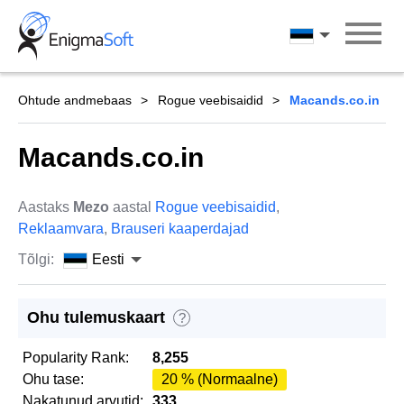
Skip
to
Eesti
content
Ohtude andmebaas
Rogue veebisaidid
Macands.co.in
Macands.co.in
Aastaks
Mezo
aastal
Rogue veebisaidid
,
Reklaamvara
,
Brauseri kaaperdajad
Tõlgi:
Eesti
Ohu tulemuskaart
?
Popularity Rank:
8,255
Ohu tase:
20 % (Normaalne)
Nakatunud arvutid:
333