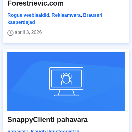
Forestrievic.com
Rogue veebisaidid
,
Reklaamvara
,
Brauseri
kaaperdajad
aprill 3, 2026
SnappyClienti pahavara
Pahavara
,
Kaughaldustööriistad