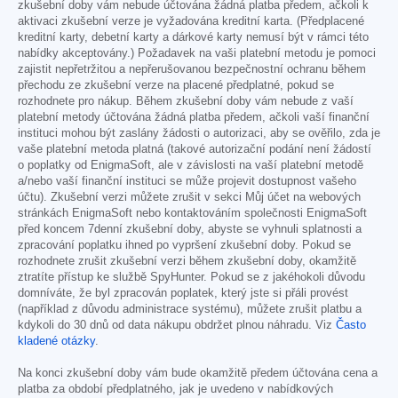
zkušební doby vám nebude účtována žádná platba předem, ačkoli k
aktivaci zkušební verze je vyžadována kreditní karta. (Předplacené
kreditní karty, debetní karty a dárkové karty nemusí být v rámci této
nabídky akceptovány.) Požadavek na vaši platební metodu je pomoci
zajistit nepřetržitou a nepřerušovanou bezpečnostní ochranu během
přechodu ze zkušební verze na placené předplatné, pokud se
rozhodnete pro nákup. Během zkušební doby vám nebude z vaší
platební metody účtována žádná platba předem, ačkoli vaší finanční
instituci mohou být zaslány žádosti o autorizaci, aby se ověřilo, zda je
vaše platební metoda platná (takové autorizační podání není žádostí
o poplatky od EnigmaSoft, ale v závislosti na vaší platební metodě
a/nebo vaší finanční instituci se může projevit dostupnost vašeho
účtu). Zkušební verzi můžete zrušit v sekci Můj účet na webových
stránkách EnigmaSoft nebo kontaktováním společnosti EnigmaSoft
před koncem 7denní zkušební doby, abyste se vyhnuli splatnosti a
zpracování poplatku ihned po vypršení zkušební doby. Pokud se
rozhodnete zrušit zkušební verzi během zkušební doby, okamžitě
ztratíte přístup ke službě SpyHunter. Pokud se z jakéhokoli důvodu
domníváte, že byl zpracován poplatek, který jste si přáli provést
(například z důvodu administrace systému), můžete zrušit platbu a
kdykoli do 30 dnů od data nákupu obdržet plnou náhradu. Viz
Často
kladené otázky
.
Na konci zkušební doby vám bude okamžitě předem účtována cena a
platba za období předplatného, jak je uvedeno v nabídkových