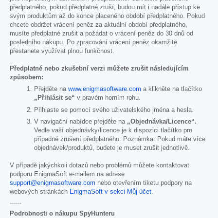
předplatného, pokud předplatné zruší, budou mít i nadále přístup ke
svým produktům až do konce placeného období předplatného. Pokud
chcete obdržet vrácení peněz za aktuální období předplatného,
musíte předplatné zrušit a požádat o vrácení peněz do 30 dnů od
posledního nákupu. Po zpracování vrácení peněz okamžitě
přestanete využívat plnou funkčnost.
Předplatné nebo zkušební verzi můžete zrušit následujícím
způsobem:
Přejděte na
www.enigmasoftware.com
a klikněte na tlačítko
„Přihlásit se“
v pravém horním rohu.
Přihlaste se pomocí svého uživatelského jména a hesla.
V navigační nabídce přejděte na
„Objednávka/Licence“.
Vedle vaší objednávky/licence je k dispozici tlačítko pro
případné zrušení předplatného. Poznámka: Pokud máte více
objednávek/produktů, budete je muset zrušit jednotlivě.
V případě jakýchkoli dotazů nebo problémů můžete kontaktovat
podporu EnigmaSoft e-mailem na adrese
support@enigmasoftware.com
nebo otevřením tiketu podpory na
webových stránkách
EnigmaSoft v sekci Můj účet
.
------
Podrobnosti o nákupu SpyHunteru