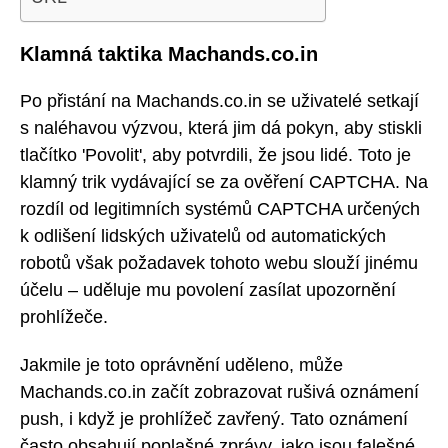
Klamná taktika Machands.co.in
Po přistání na Machands.co.in se uživatelé setkají
s naléhavou výzvou, která jim dá pokyn, aby stiskli
tlačítko 'Povolit', aby potvrdili, že jsou lidé. Toto je
klamný trik vydávající se za ověření CAPTCHA. Na
rozdíl od legitimních systémů CAPTCHA určených
k odlišení lidských uživatelů od automatických
robotů však požadavek tohoto webu slouží jinému
účelu – uděluje mu povolení zasílat upozornění
prohlížeče.
Jakmile je toto oprávnění uděleno, může
Machands.co.in začít zobrazovat rušivá oznámení
push, i když je prohlížeč zavřený. Tato oznámení
často obsahují poplašné zprávy, jako jsou falešné