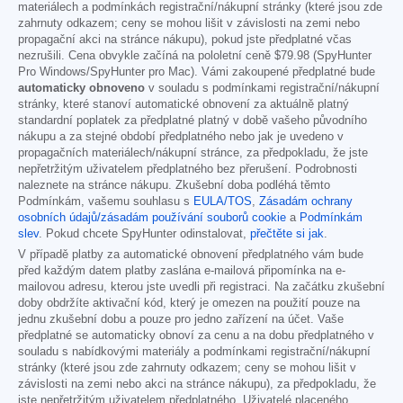
materiálech a podmínkách registrační/nákupní stránky (které jsou zde
zahrnuty odkazem; ceny se mohou lišit v závislosti na zemi nebo
propagační akci na stránce nákupu), pokud jste předplatné včas
nezrušili. Cena obvykle začíná na pololetní ceně
$79.98
(SpyHunter
Pro Windows/SpyHunter pro Mac). Vámi zakoupené předplatné bude
automaticky obnoveno
v souladu s podmínkami registrační/nákupní
stránky, které stanoví automatické obnovení za aktuálně platný
standardní poplatek za předplatné platný v době vašeho původního
nákupu a za stejné období předplatného nebo jak je uvedeno v
propagačních materiálech/nákupní stránce, za předpokladu, že jste
nepřetržitým uživatelem předplatného bez přerušení. Podrobnosti
naleznete na stránce nákupu. Zkušební doba podléhá těmto
Podmínkám, vašemu souhlasu s
EULA/TOS
,
Zásadám ochrany
osobních údajů/zásadám používání souborů cookie
a
Podmínkám
slev
. Pokud chcete SpyHunter odinstalovat,
přečtěte si jak
.
V případě platby za automatické obnovení předplatného vám bude
před každým datem platby zaslána e-mailová připomínka na e-
mailovou adresu, kterou jste uvedli při registraci. Na začátku zkušební
doby obdržíte aktivační kód, který je omezen na použití pouze na
jednu zkušební dobu a pouze pro jedno zařízení na účet. Vaše
předplatné se automaticky obnoví za cenu a na dobu předplatného v
souladu s nabídkovými materiály a podmínkami registrační/nákupní
stránky (které jsou zde zahrnuty odkazem; ceny se mohou lišit v
závislosti na zemi nebo akci na stránce nákupu), za předpokladu, že
jste nepřetržitým uživatelem předplatného. Uživatelé placeného