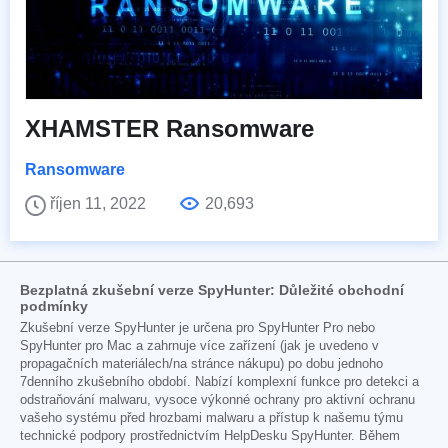
XHAMSTER Ransomware
Ransomware
říjen 11, 2022
20,693
Bezplatná zkušební verze SpyHunter: Důležité obchodní
podmínky
Zkušební verze SpyHunter je určena pro SpyHunter Pro nebo
SpyHunter pro Mac a zahrnuje více zařízení (jak je uvedeno v
propagačních materiálech/na stránce nákupu) po dobu jednoho
7denního zkušebního období. Nabízí komplexní funkce pro detekci a
odstraňování malwaru, vysoce výkonné ochrany pro aktivní ochranu
vašeho systému před hrozbami malwaru a přístup k našemu týmu
technické podpory prostřednictvím HelpDesku SpyHunter. Během