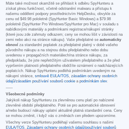
Máte také možnost okamžitě se přihlásit k odběru SpyHunteru a
získat plnou funkčnost, včetně odstranění malwaru a přístupu k
našemu oddělení podpory prostřednictvím HelpDesku, obvykle za
cenu od
$49.98
pololetně (SpyHunter Basic Windows) a
$79.98
pololetně (SpyHunter Pro Windows/SpyHunter pro Mac) v souladu s
nabídkovými materiály a podmínkami registrace/nákupní stránky
(které jsou zde zahrnuty odkazem; ceny se mohou lišit v závislosti na
zemi nebo akci na stránce nákupu). Vaše předplatné se
automaticky
obnoví
za standardní poplatek za předplatné platný v době vašeho
původního nákupu a na stejnou dobu předplatného nebo dobu
uvedenou v propagačních materiálech/na stránce nákupu, za
předpokladu, že jste nepřetržitým uživatelem předplatného a že před
vypršením platnosti předplatného obdržíte oznámení o nadcházejících
poplatcích. Nákup SpyHunteru podléhá podmínkám uvedeným na
nákupní stránce,
smlouvě EULA/TOS
,
zásadám ochrany osobních
údajů/zásadám používání souborů cookie
a
podmínkám slev
.
------
Všeobecné podmínky
Jakýkoli nákup SpyHunteru za zlevněnou cenu platí po nabízené
zlevněné období předplatného. Poté se pro automatické obnovení
a/nebo budoucí nákupy uplatní aktuálně platná standardní cena. Ceny
se mohou změnit, i když vás o změnách cen předem upozorníme.
Všechny verze SpyHunteru podléhají vašemu souhlasu s našimi
EULA/TOS
,
Zásadami ochrany osobních údajů/používání souborů