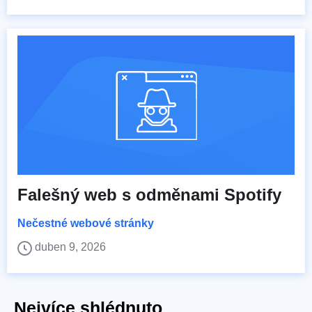
Falešný web s odměnami Spotify
Nečestné webové stránky
duben 9, 2026
Nejvíce shlédnuto