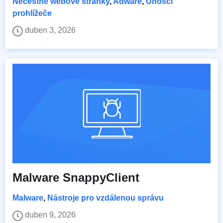
Nečestné webové stránky
,
Adware
,
Únosci
prohlížeče
duben 3, 2026
Malware SnappyClient
Malware
,
Nástroje pro vzdálenou správu
duben 9, 2026