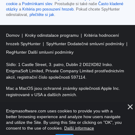
cookie
a
Podmínkami slev
. Prostudujte si také naše
Často kladené
otázky
a
Kritéria pro posouzení hrozeb
. Pokud chcete SpyHunter
odinstalovat,
přečtěte si jak
.
Domov
Kroky odinstalace programu
Kritéria hodnocení
hrozeb SpyHunter
SpyHunter Dodatečné smluvní podmínky
RegHunter Další smluvní podmínky
Sídlo: 1 Castle Street, 3. patro, Dublin 2 D02XD82 Irsko.
EnigmaSoft Limited, Private Company Limited prostřednictvím
akcií, registrační číslo společnosti 597114.
Mac a MacOS jsou ochranné známky společnosti Apple Inc.
registrované v USA a dalších zemích.
Copyright 2016-
2026
. EnigmaSoft Ltd. Všechna práva
Enigmasoftware.com uses cookies to provide you with a
vyhrazena.
better browsing experience and analyze how users navigate
and utilize the Site. By using this Site or clicking on "OK", you
consent to the use of cookies.
Další informace