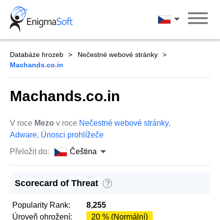
Skip
to
Čeština
content
Databáze hrozeb
Nečestné webové stránky
Machands.co.in
Machands.co.in
V roce
Mezo
v roce
Nečestné webové stránky
,
Adware
,
Únosci prohlížeče
Přeložit do:
Čeština
Scorecard of Threat
?
Popularity Rank:
8,255
Úroveň ohrožení:
20 % (Normální)