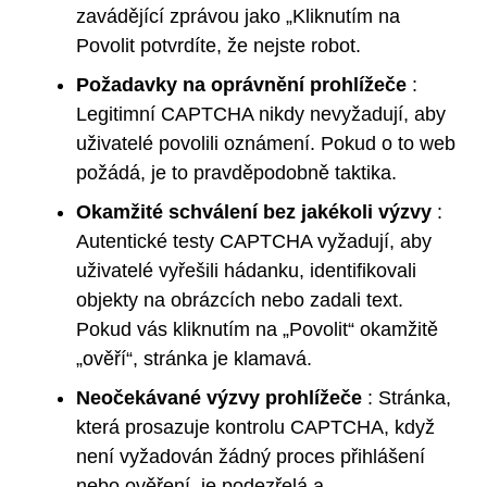
zavádějící zprávou jako „Kliknutím na
Povolit potvrdíte, že nejste robot.
Požadavky na oprávnění prohlížeče
:
Legitimní CAPTCHA nikdy nevyžadují, aby
uživatelé povolili oznámení. Pokud o to web
požádá, je to pravděpodobně taktika.
Okamžité schválení bez jakékoli výzvy
:
Autentické testy CAPTCHA vyžadují, aby
uživatelé vyřešili hádanku, identifikovali
objekty na obrázcích nebo zadali text.
Pokud vás kliknutím na „Povolit“ okamžitě
„ověří“, stránka je klamavá.
Neočekávané výzvy prohlížeče
: Stránka,
která prosazuje kontrolu CAPTCHA, když
není vyžadován žádný proces přihlášení
nebo ověření, je podezřelá a