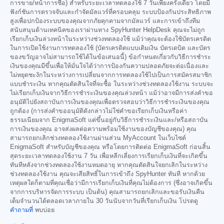
การขาย/หน้าการซื้อ) สำหรับระยะเวลาทดลองใช้ 7 วันเพียงครั้งเดียว โดยมี
ฟังก์ชันการตรวจจับและกำจัดมัลแวร์ที่ครอบคลุม ระบบป้องกันประสิทธิภาพ
สูงเพื่อปกป้องระบบของคุณจากภัยคุกคามจากมัลแวร์ และการเข้าถึงทีม
สนับสนุนด้านเทคนิคของเราผ่านทาง SpyHunter HelpDesk คุณจะไม่ถูก
เรียกเก็บเงินล่วงหน้าในระหว่างช่วงทดลองใช้ แม้ว่าคุณจะต้องใช้บัตรเครดิต
ในการเปิดใช้งานการทดลองใช้ (บัตรเครดิตแบบเติมเงิน บัตรเดบิต และบัตร
ของขวัญอาจไม่สามารถใช้ได้ในข้อเสนอนี้) ข้อกำหนดเกี่ยวกับวิธีการชำระ
เงินของคุณมีขึ้นเพื่อให้มั่นใจได้ว่าการป้องกันความปลอดภัยจะต่อเนื่องและ
ไม่หยุดชะงักในระหว่างการเปลี่ยนจากการทดลองใช้ไปเป็นการสมัครสมาชิก
แบบชำระเงิน หากคุณตัดสินใจที่จะซื้อ ในระหว่างช่วงทดลองใช้งาน ระบบจะ
ไม่เรียกเก็บเงินจากวิธีการชำระเงินของคุณล่วงหน้า แม้ว่าอาจมีการส่งคำขอ
อนุมัติไปยังสถาบันการเงินของคุณเพื่อตรวจสอบว่าวิธีการชำระเงินของคุณ
ถูกต้อง (การส่งคำขออนุมัติดังกล่าวไม่ใช่คำขอเรียกเก็บเงินหรือค่า
ธรรมเนียมจาก EnigmaSoft แต่ขึ้นอยู่กับวิธีการชำระเงินและ/หรือสถาบัน
การเงินของคุณ อาจส่งผลต่อความพร้อมใช้งานของบัญชีของคุณ) คุณ
สามารถยกเลิกช่วงทดลองใช้งานผ่านส่วน MyAccount ในเว็บไซต์
EnigmaSoft สำหรับบัญชีของคุณ หรือโดยการติดต่อ EnigmaSoft ก่อนสิ้น
สุดระยะเวลาทดลองใช้งาน 7 วัน เพื่อหลีกเลี่ยงการเรียกเก็บเงินที่จะเกิดขึ้น
ทันทีหลังจากช่วงทดลองใช้งานหมดอายุ หากคุณตัดสินใจยกเลิกในระหว่าง
ช่วงทดลองใช้งาน คุณจะเสียสิทธิ์ในการเข้าถึง SpyHunter ทันที หากด้วย
เหตุผลใดก็ตามที่คุณเชื่อว่ามีการเรียกเก็บเงินที่คุณไม่ต้องการ (ซึ่งอาจเกิดขึ้น
จากการบริหารจัดการระบบ เป็นต้น) คุณสามารถยกเลิกและขอรับเงินคืน
เต็มจำนวนได้ตลอดเวลาภายใน 30 วันนับจากวันที่เรียกเก็บเงิน โปรดดู
คำถามที่
พบบ่อย