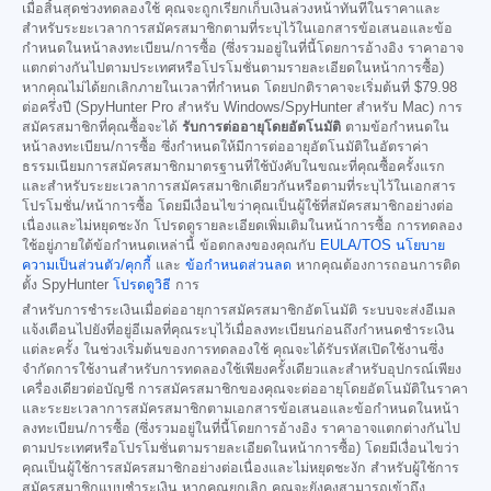
เมื่อสิ้นสุดช่วงทดลองใช้ คุณจะถูกเรียกเก็บเงินล่วงหน้าทันทีในราคาและ
สำหรับระยะเวลาการสมัครสมาชิกตามที่ระบุไว้ในเอกสารข้อเสนอและข้อ
กำหนดในหน้าลงทะเบียน/การซื้อ (ซึ่งรวมอยู่ในที่นี้โดยการอ้างอิง ราคาอาจ
แตกต่างกันไปตามประเทศหรือโปรโมชั่นตามรายละเอียดในหน้าการซื้อ)
หากคุณไม่ได้ยกเลิกภายในเวลาที่กำหนด โดยปกติราคาจะเริ่มต้นที่
$79.98
ต่อครึ่งปี (SpyHunter Pro สำหรับ Windows/SpyHunter สำหรับ Mac) การ
สมัครสมาชิกที่คุณซื้อจะได้
รับการต่ออายุโดยอัตโนมัติ
ตามข้อกำหนดใน
หน้าลงทะเบียน/การซื้อ ซึ่งกำหนดให้มีการต่ออายุอัตโนมัติในอัตราค่า
ธรรมเนียมการสมัครสมาชิกมาตรฐานที่ใช้บังคับในขณะที่คุณซื้อครั้งแรก
และสำหรับระยะเวลาการสมัครสมาชิกเดียวกันหรือตามที่ระบุไว้ในเอกสาร
โปรโมชั่น/หน้าการซื้อ โดยมีเงื่อนไขว่าคุณเป็นผู้ใช้ที่สมัครสมาชิกอย่างต่อ
เนื่องและไม่หยุดชะงัก โปรดดูรายละเอียดเพิ่มเติมในหน้าการซื้อ การทดลอง
ใช้อยู่ภายใต้ข้อกำหนดเหล่านี้ ข้อตกลงของคุณกับ
EULA/TOS
นโยบาย
ความเป็นส่วนตัว/คุกกี้
และ
ข้อกำหนดส่วนลด
หากคุณต้องการถอนการติด
ตั้ง SpyHunter
โปรดดูวิธี
การ
สำหรับการชำระเงินเมื่อต่ออายุการสมัครสมาชิกอัตโนมัติ ระบบจะส่งอีเมล
แจ้งเตือนไปยังที่อยู่อีเมลที่คุณระบุไว้เมื่อลงทะเบียนก่อนถึงกำหนดชำระเงิน
แต่ละครั้ง ในช่วงเริ่มต้นของการทดลองใช้ คุณจะได้รับรหัสเปิดใช้งานซึ่ง
จำกัดการใช้งานสำหรับการทดลองใช้เพียงครั้งเดียวและสำหรับอุปกรณ์เพียง
เครื่องเดียวต่อบัญชี การสมัครสมาชิกของคุณจะต่ออายุโดยอัตโนมัติในราคา
และระยะเวลาการสมัครสมาชิกตามเอกสารข้อเสนอและข้อกำหนดในหน้า
ลงทะเบียน/การซื้อ (ซึ่งรวมอยู่ในที่นี้โดยการอ้างอิง ราคาอาจแตกต่างกันไป
ตามประเทศหรือโปรโมชั่นตามรายละเอียดในหน้าการซื้อ) โดยมีเงื่อนไขว่า
คุณเป็นผู้ใช้การสมัครสมาชิกอย่างต่อเนื่องและไม่หยุดชะงัก สำหรับผู้ใช้การ
สมัครสมาชิกแบบชำระเงิน หากคุณยกเลิก คุณจะยังคงสามารถเข้าถึง