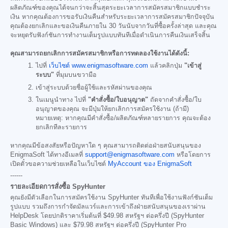
ผลิตภัณฑ์ของคุณได้จนกว่าจะสิ้นสุดระยะเวลาการสมัครสมาชิกแบบชำระ
เงิน หากคุณต้องการขอรับเงินคืนสำหรับระยะเวลาการสมัครสมาชิกปัจจุบัน
คุณต้องยกเลิกและขอเงินคืนภายใน 30 วันนับจากวันที่ซื้อครั้งล่าสุด และคุณ
จะหยุดรับฟังก์ชันการทำงานเต็มรูปแบบทันทีเมื่อดำเนินการคืนเงินเสร็จสิ้น
คุณสามารถยกเลิกการสมัครสมาชิกหรือการทดลองใช้งานได้ดังนี้:
ไปที่
เว็บไซต์ www.enigmasoftware.com
แล้วคลิกปุ่ม
"เข้าสู่
ระบบ"
ที่มุมบนขวามือ
เข้าสู่ระบบด้วยชื่อผู้ใช้และรหัสผ่านของคุณ
ในเมนูนำทาง ไปที่
"คำสั่งซื้อ/ใบอนุญาต"
ถัดจากคำสั่งซื้อ/ใบ
อนุญาตของคุณ จะมีปุ่มให้ยกเลิกการสมัครใช้งาน (ถ้ามี)
หมายเหตุ: หากคุณมีคำสั่งซื้อ/ผลิตภัณฑ์หลายรายการ คุณจะต้อง
ยกเลิกทีละรายการ
หากคุณมีข้อสงสัยหรือปัญหาใด ๆ คุณสามารถติดต่อฝ่ายสนับสนุนของ
EnigmaSoft ได้ทางอีเมลที่
support@enigmasoftware.com
หรือโดยการ
เปิดตั๋วขอความช่วยเหลือในเว็บไซต์
MyAccount ของ EnigmaSoft
------
รายละเอียดการสั่งซื้อ SpyHunter
คุณยังมีตัวเลือกในการสมัครใช้งาน SpyHunter ทันทีเพื่อใช้งานฟังก์ชันเต็ม
รูปแบบ รวมถึงการกำจัดมัลแวร์และการเข้าถึงฝ่ายสนับสนุนของเราผ่าน
HelpDesk โดยปกติราคาเริ่มต้นที่
$49.98
สหรัฐฯ ต่อครึ่งปี (SpyHunter
Basic Windows) และ
$79.98
สหรัฐฯ ต่อครึ่งปี (SpyHunter Pro