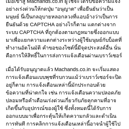
เมื่อเข้าสู่ Machands.co.in ผู้ใช้จะได้รับข้อความแจ้ง
อย่างเร่งด่วนให้กดปุ่ม "อนุญาต" เพื่อยืนยันว่าเป็น
มนุษย์ นี่เป็นกลอุบายหลอกลวงที่แอบอ้างว่าเป็นการ
ยืนยันด้วย CAPTCHA อย่างไรก็ตาม แตกต่างจาก
ระบบ CAPTCHA ที่ถูกต้องตามกฎหมายซึ่งออกแบบ
มาเพื่อแยกความแตกต่างระหว่างผู้ใช้มนุษย์กับบ็อตที่
ทำงานอัตโนมัติ คำขอของไซต์นี้มีจุดประสงค์อื่น นั่น
คือการให้สิทธิ์ในการส่งการแจ้งเตือนผ่านเบราว์เซอร์
เมื่อได้รับอนุญาตแล้ว Machands.co.in จะเริ่มแสดง
การแจ้งเตือนแบบพุชที่รบกวนแม้ว่าเบราว์เซอร์จะปิด
อยู่ก็ตาม การแจ้งเตือนเหล่านี้มักประกอบด้วย
ข้อความที่น่าตกใจ เช่น การแจ้งเตือนความปลอดภัย
ปลอมหรือคำเตือนเร่งด่วนเกี่ยวกับภัยคุกคามที่อาจ
เกิดขึ้นกับอุปกรณ์ของผู้ใช้ ซึ่งทั้งหมดนี้ได้รับการ
ออกแบบมาเพื่อกระตุ้นให้เกิดความกลัวและดำเนิน
การทันที การคลิกการแจ้งเตือนเหล่านี้อาจนำผู้ใช้ไป