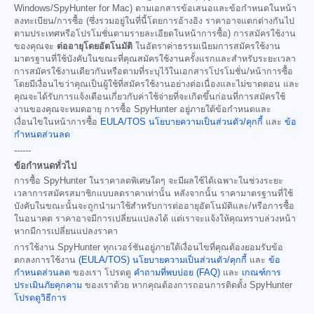
Windows/SpyHunter for Mac) ตามเอกสารข้อเสนอและข้อกำหนดในหน้า
ลงทะเบียน/การซื้อ (ซึ่งรวมอยู่ในที่นี้โดยการอ้างอิง ราคาอาจแตกต่างกันไป
ตามประเทศหรือโปรโมชั่นตามรายละเอียดในหน้าการซื้อ) การสมัครใช้งาน
ของคุณจะ
ต่ออายุโดยอัตโนมัติ
ในอัตราค่าธรรมเนียมการสมัครใช้งาน
มาตรฐานที่ใช้บังคับในขณะที่คุณสมัครใช้งานครั้งแรกและสำหรับระยะเวลา
การสมัครใช้งานเดียวกันหรือตามที่ระบุไว้ในเอกสารโปรโมชั่น/หน้าการซื้อ
โดยมีเงื่อนไขว่าคุณเป็นผู้ใช้ที่สมัครใช้งานอย่างต่อเนื่องและไม่ขาดตอน และ
คุณจะได้รับการแจ้งเตือนเกี่ยวกับค่าใช้จ่ายที่จะเกิดขึ้นก่อนที่การสมัครใช้
งานของคุณจะหมดอายุ การซื้อ SpyHunter อยู่ภายใต้ข้อกำหนดและ
เงื่อนไขในหน้าการซื้อ
EULA/TOS
นโยบายความเป็นส่วนตัว/คุกกี้
และ
ข้อ
กำหนดส่วนลด
------
ข้อกำหนดทั่วไป
การซื้อ SpyHunter ในราคาลดพิเศษใดๆ จะมีผลใช้ได้เฉพาะในช่วงระยะ
เวลาการสมัครสมาชิกแบบลดราคาเท่านั้น หลังจากนั้น ราคามาตรฐานที่ใช้
บังคับในขณะนั้นจะถูกนำมาใช้สำหรับการต่ออายุอัตโนมัติและ/หรือการซื้อ
ในอนาคต ราคาอาจมีการเปลี่ยนแปลงได้ แต่เราจะแจ้งให้คุณทราบล่วงหน้า
หากมีการเปลี่ยนแปลงราคา
การใช้งาน SpyHunter ทุกเวอร์ชันอยู่ภายใต้เงื่อนไขที่คุณต้องยอมรับข้อ
ตกลงการใช้งาน
(EULA/TOS)
นโยบายความเป็นส่วนตัว/คุกกี้
และ
ข้อ
กำหนดส่วนลด
ของเรา โปรดดู
คำถามที่พบบ่อย (FAQ)
และ
เกณฑ์การ
ประเมินภัยคุกคาม
ของเราด้วย หากคุณต้องการถอนการติดตั้ง SpyHunter
โปรดดูวิธีการ