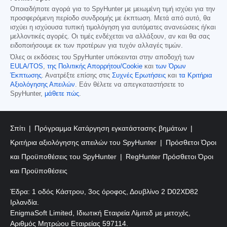
Οποιαδήποτε αγορά για το SpyHunter με μειωμένη τιμή ισχύει για την
προσφερόμενη περίοδο συνδρομής με έκπτωση. Μετά από αυτό, θα
ισχύει η ισχύουσα τυπική τιμολόγηση για αυτόματες ανανεώσεις ή/και
μελλοντικές αγορές. Οι τιμές ενδέχεται να αλλάξουν, αν και θα σας
ειδοποιήσουμε εκ των προτέρων για τυχόν αλλαγές τιμών.
Όλες οι εκδόσεις του SpyHunter υπόκεινται στην αποδοχή των
EULA/TOS
,
της Πολιτικής Απορρήτου/Cookie
και
των Όρων
Έκπτωσης
. Ανατρέξτε επίσης στις
Συχνές Ερωτήσεις
και
τα Κριτήρια
Αξιολόγησης Απειλών
. Εάν θέλετε να απεγκαταστήσετε το
SpyHunter,
μάθετε πώς
.
Σπίτι
Πρόγραμμα Κατάργηση εγκατάστασης βημάτων
Κριτήρια αξιολόγησης απειλών του SpyHunter
Πρόσθετοι Όροι
και Προϋποθέσεις του SpyHunter
RegHunter Πρόσθετοι Όροι
και Προϋποθέσεις
Έδρα: 1 οδός Κάστρου, 3ος όροφος, Δουβλίνο 2 D02XD82
Ιρλανδία.
EnigmaSoft Limited, Ιδιωτική Εταιρεία Λίμιτεδ με μετοχές,
Αριθμός Μητρώου Εταιρείας 597114.