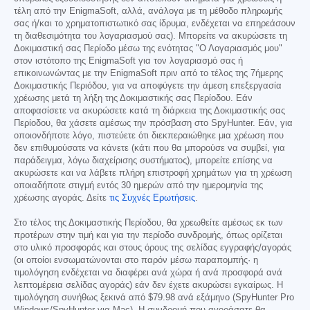
τέλη από την EnigmaSoft, αλλά, ανάλογα με τη μέθοδο πληρωμής
σας ή/και το χρηματοπιστωτικό σας ίδρυμα, ενδέχεται να επηρεάσουν
τη διαθεσιμότητα του λογαριασμού σας). Μπορείτε να ακυρώσετε τη
Δοκιμαστική σας Περίοδο μέσω της ενότητας "Ο Λογαριασμός μου"
στον ιστότοπο της EnigmaSoft για τον λογαριασμό σας ή
επικοινωνώντας με την EnigmaSoft πριν από το τέλος της 7ήμερης
Δοκιμαστικής Περιόδου, για να αποφύγετε την άμεση επεξεργασία
χρέωσης μετά τη λήξη της Δοκιμαστικής σας Περίοδου. Εάν
αποφασίσετε να ακυρώσετε κατά τη διάρκεια της Δοκιμαστικής σας
Περίοδου, θα χάσετε αμέσως την πρόσβαση στο SpyHunter. Εάν, για
οποιονδήποτε λόγο, πιστεύετε ότι διεκπεραιώθηκε μια χρέωση που
δεν επιθυμούσατε να κάνετε (κάτι που θα μπορούσε να συμβεί, για
παράδειγμα, λόγω διαχείρισης συστήματος), μπορείτε επίσης να
ακυρώσετε και να λάβετε πλήρη επιστροφή χρημάτων για τη χρέωση
οποιαδήποτε στιγμή εντός 30 ημερών από την ημερομηνία της
χρέωσης αγοράς. Δείτε
τις Συχνές Ερωτήσεις
.
Στο τέλος της Δοκιμαστικής Περίοδου, θα χρεωθείτε αμέσως εκ των
προτέρων στην τιμή και για την περίοδο συνδρομής, όπως ορίζεται
στο υλικό προσφοράς και στους όρους της σελίδας εγγραφής/αγοράς
(οι οποίοι ενσωματώνονται στο παρόν μέσω παραπομπής· η
τιμολόγηση ενδέχεται να διαφέρει ανά χώρα ή ανά προσφορά ανά
λεπτομέρεια σελίδας αγοράς) εάν δεν έχετε ακυρώσει εγκαίρως. Η
τιμολόγηση συνήθως ξεκινά από
$79.98
ανά εξάμηνο (SpyHunter Pro