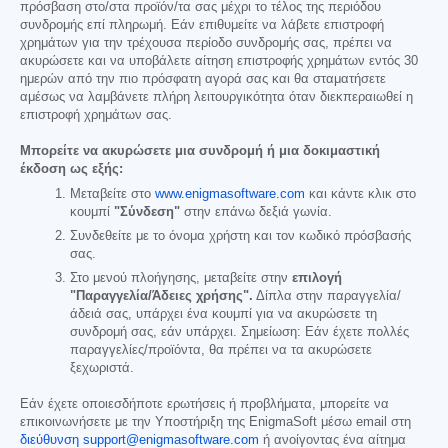
πρόσβαση στο/στα προϊόν/τα σας μέχρι το τέλος της περιόδου
συνδρομής επί πληρωμή. Εάν επιθυμείτε να λάβετε επιστροφή
χρημάτων για την τρέχουσα περίοδο συνδρομής σας, πρέπει να
ακυρώσετε και να υποβάλετε αίτηση επιστροφής χρημάτων εντός 30
ημερών από την πιο πρόσφατη αγορά σας και θα σταματήσετε
αμέσως να λαμβάνετε πλήρη λειτουργικότητα όταν διεκπεραιωθεί η
επιστροφή χρημάτων σας.
Μπορείτε να ακυρώσετε μια συνδρομή ή μια δοκιμαστική
έκδοση ως εξής:
Μεταβείτε στο
www.enigmasoftware.com
και κάντε κλικ στο
κουμπί
"Σύνδεση"
στην επάνω δεξιά γωνία.
Συνδεθείτε με το όνομα χρήστη και τον κωδικό πρόσβασής
σας.
Στο μενού πλοήγησης, μεταβείτε στην
επιλογή
"Παραγγελία/Άδειες χρήσης".
Δίπλα στην παραγγελία/
άδειά σας, υπάρχει ένα κουμπί για να ακυρώσετε τη
συνδρομή σας, εάν υπάρχει. Σημείωση: Εάν έχετε πολλές
παραγγελίες/προϊόντα, θα πρέπει να τα ακυρώσετε
ξεχωριστά.
Εάν έχετε οποιεσδήποτε ερωτήσεις ή προβλήματα, μπορείτε να
επικοινωνήσετε με την Υποστήριξη της EnigmaSoft μέσω email στη
διεύθυνση support@enigmasoftware.com
ή ανοίγοντας ένα αίτημα