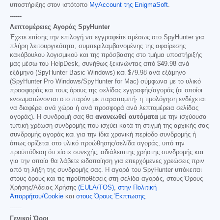
υποστήριξης στον ιστότοπο
MyAccount της EnigmaSoft
.
------
Λεπτομέρειες Αγοράς SpyHunter
Έχετε επίσης την επιλογή να εγγραφείτε αμέσως στο SpyHunter για
πλήρη λειτουργικότητα, συμπεριλαμβανομένης της αφαίρεσης
κακόβουλου λογισμικού και της πρόσβασης στο τμήμα υποστήριξής
μας μέσω του HelpDesk, συνήθως ξεκινώντας από
$49.98
ανά
εξάμηνο (SpyHunter Basic Windows) και
$79.98
ανά εξάμηνο
(SpyHunter Pro Windows/SpyHunter for Mac) σύμφωνα με το υλικό
προσφοράς και τους όρους της σελίδας εγγραφής/αγοράς (οι οποίοι
ενσωματώνονται στο παρόν με παραπομπή· η τιμολόγηση ενδέχεται
να διαφέρει ανά χώρα ή ανά προσφορά ανά λεπτομέρεια σελίδας
αγοράς). Η συνδρομή σας θα
ανανεωθεί αυτόματα
με την ισχύουσα
τυπική χρέωση συνδρομής που ισχύει κατά τη στιγμή της αρχικής σας
συνδρομής αγοράς και για την ίδια χρονική περίοδο συνδρομής ή
όπως ορίζεται στο υλικό προώθησης/σελίδα αγοράς, υπό την
προϋπόθεση ότι είστε συνεχής, αδιάλειπτης χρήστης συνδρομής και
για την οποία θα λάβετε ειδοποίηση για επερχόμενες χρεώσεις πριν
από τη λήξη της συνδρομής σας. Η αγορά του SpyHunter υπόκειται
στους όρους και τις προϋποθέσεις στη σελίδα αγοράς, στους Όρους
Χρήσης/Άδειας Χρήσης
(EULA/TOS)
,
στην Πολιτική
Απορρήτου/Cookie
και
στους Όρους Έκπτωσης
.
------
Γενικοί Όροι