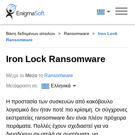
Skip
to
Ελληνικά
content
Βάση δεδομένων απειλών
Ransomware
Iron Lock
Ransomware
Iron Lock Ransomware
Μέχρι το
Mezo
το
Ransomware
Μετάφραση σε:
Ελληνικά
Η προστασία των συσκευών από κακόβουλο
λογισμικό δεν ήταν ποτέ πιο κρίσιμη. Οι σύγχρονες
εκστρατείες ransomware δεν είναι πλέον πρόχειρα
πειράματα. Πολλές έχουν σχεδιαστεί για να
διεισδύουν σιωπηλά σε συστήματα, να