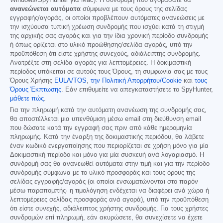
Windows/SpyHunter για Mac). Η συνδρομή που αγοράσατε θα
ανανεώνεται αυτόματα
σύμφωνα με τους όρους της σελίδας
εγγραφής/αγοράς, οι οποίοι προβλέπουν αυτόματες ανανεώσεις με
την ισχύουσα τυπική χρέωση συνδρομής που ισχύει κατά τη στιγμή
της αρχικής σας αγοράς και για την ίδια χρονική περίοδο συνδρομής
ή όπως ορίζεται στο υλικό προώθησης/σελίδα αγοράς, υπό την
προϋπόθεση ότι είστε χρήστης συνεχούς, αδιάλειπτης συνδρομής.
Ανατρέξτε στη σελίδα αγοράς για λεπτομέρειες. Η δοκιμαστική
περίοδος υπόκειται σε αυτούς τους Όρους, τη συμφωνία σας με τους
Όρους Χρήσης
EULA/TOS
,
την Πολιτική Απορρήτου/Cookie
και
τους
Όρους Έκπτωσης
. Εάν επιθυμείτε να απεγκαταστήσετε το SpyHunter,
μάθετε πώς
.
Για την πληρωμή κατά την αυτόματη ανανέωση της συνδρομής σας,
θα αποστέλλεται μια υπενθύμιση μέσω email στη διεύθυνση email
που δώσατε κατά την εγγραφή σας πριν από κάθε ημερομηνία
πληρωμής. Κατά την έναρξη της δοκιμαστικής περιόδου, θα λάβετε
έναν κωδικό ενεργοποίησης που περιορίζεται σε χρήση μόνο για μία
Δοκιμαστική περίοδο και μόνο για μία συσκευή ανά λογαριασμό. Η
συνδρομή σας θα ανανεωθεί αυτόματα στην τιμή και για την περίοδο
συνδρομής σύμφωνα με το υλικό προσφοράς και τους όρους της
σελίδας εγγραφής/αγοράς (οι οποίοι ενσωματώνονται στο παρόν
μέσω παραπομπής· η τιμολόγηση ενδέχεται να διαφέρει ανά χώρα ή
λεπτομέρειες σελίδας προσφοράς ανά αγορά), υπό την προϋπόθεση
ότι είστε συνεχής, αδιάλειπτος χρήστης συνδρομής. Για τους χρήστες
συνδρομών επί πληρωμή, εάν ακυρώσετε, θα συνεχίσετε να έχετε