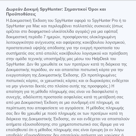
Δωρεάν Δοκιμή SpyHunter: Σημαντικοί Όροι και
Προϋποθέσεις
Η Δοκιμαστική Έκδοση του SpyHunter αφορά το SpyHunter Pro ή το
SpyHunter για Mac και περιλαμβάνει πολλαπλές συσκευές (όπως
ορίζεται στο διαφημιστικό υλικό/σελίδα αγοράς) για μια εφάπαξ
δοκιμαστική περίοδο 7 ημερών, προσφέροντας ολοκληρωμένη
λειτουργικότητα ανίχνευσης και αφαίρεσης κακόβουλου λογισμικού,
προστατευτικά υψηλής απόδοσης για την ενεργή προστασία του
συστήματός σας από απειλές κακόβουλου λογισμικού και πρόσβαση
στην ομάδα τεχνικής υποστήριξής μας μέσω του HelpDesk του
SpyHunter. Δεν θα χρεωθείτε εκ των προτέρων κατά τη διάρκεια της
Δοκιμαστικής περιόδου, αν και απαιτείται πιστωτική κάρτα για την
ενεργοποίηση της Δοκιμαστικής Έκδοσης. (Οι προπληρωμένες
πιστωτικές κάρτες, οι χρεωστικές κάρτες και οι δωροκάρτες ενδέχεται
να μην γίνονται δεκτές στο πλαίσιο αυτής της προσφοράς.) Η
απαίτηση για τη μέθοδο πληρωμής σας είναι να διασφαλιστεί η
συνεχής, αδιάλειπτη προστασία ασφαλείας κατά τη μετάβασή σας
από μια Δοκιμαστική Έκδοση σε μια συνδρομή επί πληρωμή, σε
περίπτωση που αποφασίσετε να αγοράσετε. Η μέθοδος πληρωμής
σας δεν θα χρεωθεί με ποσό πληρωμής εκ των προτέρων κατά τη
διάρκεια της Δοκιμαστικής Έκδοσης, αν και ενδέχεται να αποσταλούν
αιτήματα εξουσιοδότησης στο χρηματοπιστωτικό σας ίδρυμα για να
επαληθευτεί ότι η μέθοδος πληρωμής σας είναι έγκυρη (οι εν λόγω
υποβολές εξουσιοδότησης δεν αποτελούν αιτήματα για χρεώσεις ή