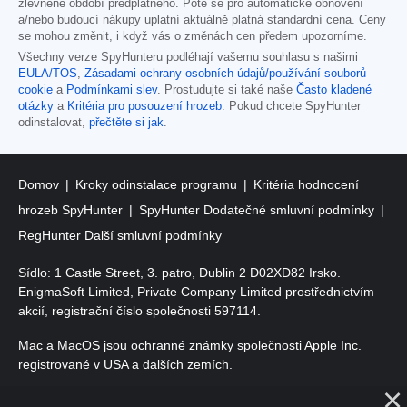
zlevněné období předplatného. Poté se pro automatické obnovení
a/nebo budoucí nákupy uplatní aktuálně platná standardní cena. Ceny
se mohou změnit, i když vás o změnách cen předem upozorníme.
Všechny verze SpyHunteru podléhají vašemu souhlasu s našimi
EULA/TOS
,
Zásadami ochrany osobních údajů/používání souborů
cookie
a
Podmínkami slev
. Prostudujte si také naše
Často kladené
otázky
a
Kritéria pro posouzení hrozeb
. Pokud chcete SpyHunter
odinstalovat,
přečtěte si jak
.
Domov
Kroky odinstalace programu
Kritéria hodnocení
hrozeb SpyHunter
SpyHunter Dodatečné smluvní podmínky
RegHunter Další smluvní podmínky
Sídlo: 1 Castle Street, 3. patro, Dublin 2 D02XD82 Irsko.
EnigmaSoft Limited, Private Company Limited prostřednictvím
akcií, registrační číslo společnosti 597114.
Mac a MacOS jsou ochranné známky společnosti Apple Inc.
registrované v USA a dalších zemích.
Copyright 2016-
2026
. EnigmaSoft Ltd. Všechna práva