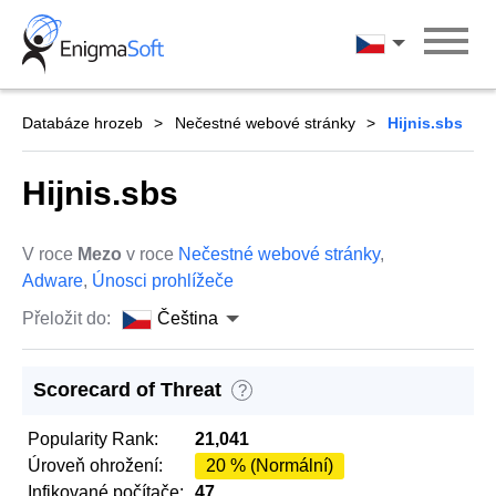
Skip
to
Čeština
content
Databáze hrozeb
Nečestné webové stránky
Hijnis.sbs
Hijnis.sbs
V roce
Mezo
v roce
Nečestné webové stránky
,
Adware
,
Únosci prohlížeče
Přeložit do:
Čeština
Scorecard of Threat
?
Popularity Rank:
21,041
Úroveň ohrožení:
20 % (Normální)
Infikované počítače:
47