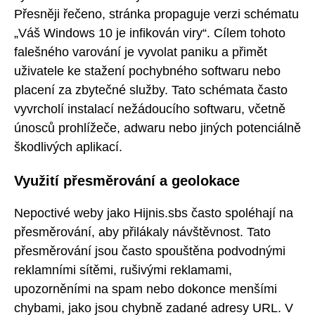
Přesněji řečeno, stránka propaguje verzi schématu
„Váš Windows 10 je infikován viry“. Cílem tohoto
falešného varování je vyvolat paniku a přimět
uživatele ke stažení pochybného softwaru nebo
placení za zbytečné služby. Tato schémata často
vyvrcholí instalací nežádoucího softwaru, včetně
únosců prohlížeče, adwaru nebo jiných potenciálně
škodlivých aplikací.
Využití přesměrování a geolokace
Nepoctivé weby jako Hijnis.sbs často spoléhají na
přesměrování, aby přilákaly návštěvnost. Tato
přesměrování jsou často spouštěna podvodnými
reklamními sítěmi, rušivými reklamami,
upozorněními na spam nebo dokonce menšími
chybami, jako jsou chybně zadané adresy URL. V