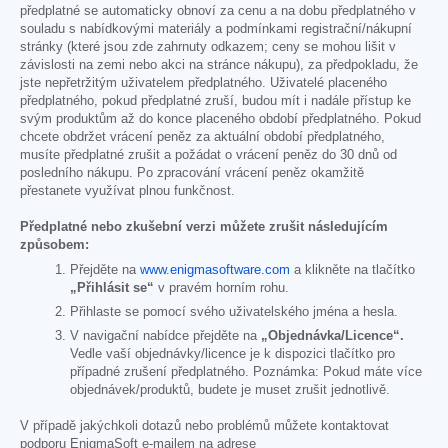
předplatné se automaticky obnoví za cenu a na dobu předplatného v
souladu s nabídkovými materiály a podmínkami registrační/nákupní
stránky (které jsou zde zahrnuty odkazem; ceny se mohou lišit v
závislosti na zemi nebo akci na stránce nákupu), za předpokladu, že
jste nepřetržitým uživatelem předplatného. Uživatelé placeného
předplatného, pokud předplatné zruší, budou mít i nadále přístup ke
svým produktům až do konce placeného období předplatného. Pokud
chcete obdržet vrácení peněz za aktuální období předplatného,
musíte předplatné zrušit a požádat o vrácení peněz do 30 dnů od
posledního nákupu. Po zpracování vrácení peněz okamžitě
přestanete využívat plnou funkčnost.
Předplatné nebo zkušební verzi můžete zrušit následujícím
způsobem:
Přejděte na
www.enigmasoftware.com
a klikněte na tlačítko
„Přihlásit se“
v pravém horním rohu.
Přihlaste se pomocí svého uživatelského jména a hesla.
V navigační nabídce přejděte na
„Objednávka/Licence“.
Vedle vaší objednávky/licence je k dispozici tlačítko pro
případné zrušení předplatného. Poznámka: Pokud máte více
objednávek/produktů, budete je muset zrušit jednotlivě.
V případě jakýchkoli dotazů nebo problémů můžete kontaktovat
podporu EnigmaSoft e-mailem na adrese