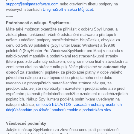
support@enigmasoftware.com
nebo otevřením tiketu podpory na
webových stránkách
EnigmaSoft v sekci Můj účet
.
------
Podrobnosti o nákupu SpyHunteru
Máte také možnost okamžitě se přihlásit k odběru SpyHunteru a
získat plnou funkčnost, včetně odstranění malwaru a přístupu k
našemu oddělení podpory prostřednictvím HelpDesku, obvykle za
cenu od
$49.98
pololetně (SpyHunter Basic Windows) a
$79.98
pololetně (SpyHunter Pro Windows/SpyHunter pro Mac) v souladu s
nabídkovými materiály a podmínkami registrace/nákupní stránky
(které jsou zde zahrnuty odkazem; ceny se mohou lišit v závislosti na
zemi nebo akci na stránce nákupu). Vaše předplatné se
automaticky
obnoví
za standardní poplatek za předplatné platný v době vašeho
původního nákupu a na stejnou dobu předplatného nebo dobu
uvedenou v propagačních materiálech/na stránce nákupu, za
předpokladu, že jste nepřetržitým uživatelem předplatného a že před
vypršením platnosti předplatného obdržíte oznámení o nadcházejících
poplatcích. Nákup SpyHunteru podléhá podmínkám uvedeným na
nákupní stránce,
smlouvě EULA/TOS
,
zásadám ochrany osobních
údajů/zásadám používání souborů cookie
a
podmínkám slev
.
------
Všeobecné podmínky
Jakýkoli nákup SpyHunteru za zlevněnou cenu platí po nabízené