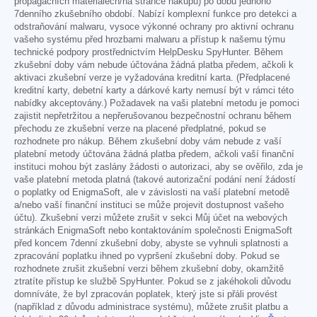
propagačních materiálech/na stránce nákupu) po dobu jednoho
7denního zkušebního období. Nabízí komplexní funkce pro detekci a
odstraňování malwaru, vysoce výkonné ochrany pro aktivní ochranu
vašeho systému před hrozbami malwaru a přístup k našemu týmu
technické podpory prostřednictvím HelpDesku SpyHunter. Během
zkušební doby vám nebude účtována žádná platba předem, ačkoli k
aktivaci zkušební verze je vyžadována kreditní karta. (Předplacené
kreditní karty, debetní karty a dárkové karty nemusí být v rámci této
nabídky akceptovány.) Požadavek na vaši platební metodu je pomoci
zajistit nepřetržitou a nepřerušovanou bezpečnostní ochranu během
přechodu ze zkušební verze na placené předplatné, pokud se
rozhodnete pro nákup. Během zkušební doby vám nebude z vaší
platební metody účtována žádná platba předem, ačkoli vaší finanční
instituci mohou být zaslány žádosti o autorizaci, aby se ověřilo, zda je
vaše platební metoda platná (takové autorizační podání není žádostí
o poplatky od EnigmaSoft, ale v závislosti na vaší platební metodě
a/nebo vaší finanční instituci se může projevit dostupnost vašeho
účtu). Zkušební verzi můžete zrušit v sekci Můj účet na webových
stránkách EnigmaSoft nebo kontaktováním společnosti EnigmaSoft
před koncem 7denní zkušební doby, abyste se vyhnuli splatnosti a
zpracování poplatku ihned po vypršení zkušební doby. Pokud se
rozhodnete zrušit zkušební verzi během zkušební doby, okamžitě
ztratíte přístup ke službě SpyHunter. Pokud se z jakéhokoli důvodu
domníváte, že byl zpracován poplatek, který jste si přáli provést
(například z důvodu administrace systému), můžete zrušit platbu a