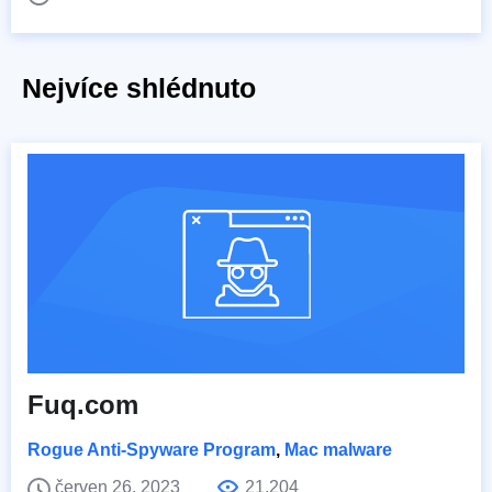
Nejvíce shlédnuto
Fuq.com
Rogue Anti-Spyware Program
,
Mac malware
červen 26, 2023
21,204