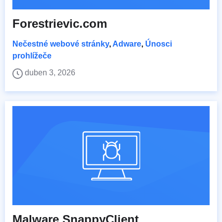
Forestrievic.com
Nečestné webové stránky
,
Adware
,
Únosci
prohlížeče
duben 3, 2026
Malware SnappyClient