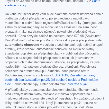
kdykoli do 30 dnů od data nákupu obdržet plnou náhradu. Viz
Často
kladené otázky
.
Na konci zkušební doby vám bude okamžitě předem účtována cena a
platba za období předplatného, jak je uvedeno v nabídkových
materiálech a podmínkách registrační/nákupní stránky (které jsou zde
zahrnuty odkazem; ceny se mohou lišit v závislosti na zemi nebo
propagační akci na stránce nákupu), pokud jste předplatné včas
nezrušili. Cena obvykle začíná na pololetní ceně
$79.98
(SpyHunter
Pro Windows/SpyHunter pro Mac). Vámi zakoupené předplatné bude
automaticky obnoveno
v souladu s podmínkami registrační/nákupní
stránky, které stanoví automatické obnovení za aktuálně platný
standardní poplatek za předplatné platný v době vašeho původního
nákupu a za stejné období předplatného nebo jak je uvedeno v
propagačních materiálech/nákupní stránce, za předpokladu, že jste
nepřetržitým uživatelem předplatného bez přerušení. Podrobnosti
naleznete na stránce nákupu. Zkušební doba podléhá těmto
Podmínkám, vašemu souhlasu s
EULA/TOS
,
Zásadám ochrany
osobních údajů/zásadám používání souborů cookie
a
Podmínkám
slev
. Pokud chcete SpyHunter odinstalovat,
přečtěte si jak
.
V případě platby za automatické obnovení předplatného vám bude
před každým datem platby zaslána e-mailová připomínka na e-
mailovou adresu, kterou jste uvedli při registraci. Na začátku zkušební
doby obdržíte aktivační kód, který je omezen na použití pouze na
jednu zkušební dobu a pouze pro jedno zařízení na účet. Vaše