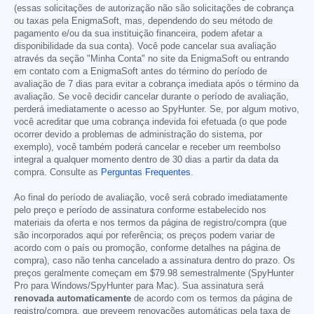
(essas solicitações de autorização não são solicitações de cobrança
ou taxas pela EnigmaSoft, mas, dependendo do seu método de
pagamento e/ou da sua instituição financeira, podem afetar a
disponibilidade da sua conta). Você pode cancelar sua avaliação
através da seção "Minha Conta" no site da EnigmaSoft ou entrando
em contato com a EnigmaSoft antes do término do período de
avaliação de 7 dias para evitar a cobrança imediata após o término da
avaliação. Se você decidir cancelar durante o período de avaliação,
perderá imediatamente o acesso ao SpyHunter. Se, por algum motivo,
você acreditar que uma cobrança indevida foi efetuada (o que pode
ocorrer devido a problemas de administração do sistema, por
exemplo), você também poderá cancelar e receber um reembolso
integral a qualquer momento dentro de 30 dias a partir da data da
compra. Consulte as
Perguntas Frequentes
.
Ao final do período de avaliação, você será cobrado imediatamente
pelo preço e período de assinatura conforme estabelecido nos
materiais da oferta e nos termos da página de registro/compra (que
são incorporados aqui por referência; os preços podem variar de
acordo com o país ou promoção, conforme detalhes na página de
compra), caso não tenha cancelado a assinatura dentro do prazo. Os
preços geralmente começam em
$79.98
semestralmente (SpyHunter
Pro para Windows/SpyHunter para Mac). Sua assinatura será
renovada automaticamente
de acordo com os termos da página de
registro/compra, que preveem renovações automáticas pela taxa de