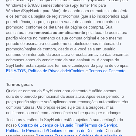
geralmente a partir de
$49.98
semestralmente (SpyHunter Basic para
Windows) e
$79.98
semestralmente (SpyHunter Pro para
Windows/SpyHunter para Mac), de acordo com os materiais da oferta
e os termos da página de registro/compra (que são incorporados aqui
por referência; os preços podem variar de acordo com o país ou
promoção, conforme os detalhes da página de compra). Sua
assinatura será
renovada automaticamente
pela taxa de assinatura
padrão vigente no momento da sua compra original e pelo mesmo
período de assinatura ou conforme estabelecido nos materiais da
promoção/página de compra, desde que você seja um usuário
contínuo e ininterrupto da assinatura e receba um aviso das próximas
cobranças antes do vencimento da sua assinatura. A compra do
SpyHunter está sujeita aos termos e condições da página de compra,
EULA/TOS
,
Política de Privacidade/Cookies
e
Termos de Desconto
.
------
Termos gerais
Qualquer compra do SpyHunter com desconto é válida apenas
durante o período promocional da assinatura. Após esse período, o
preço padrão vigente será aplicado para renovações automáticas e/ou
compras futuras. Os preços estão sujeitos a alterações, mas
notificaremos você com antecedência sobre quaisquer mudanças.
Todas as versões do SpyHunter estão sujeitas à sua aceitação do
nosso
Contrato de Licença de Usuário Final/Termos de Serviço
,
Política de Privacidade/Cookies
e
Termos de Desconto
. Consulte