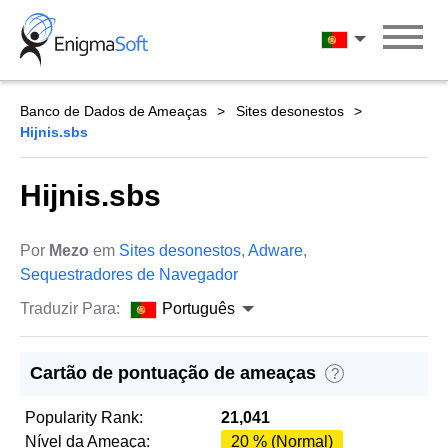
Skip
to
Português
content
Banco de Dados de Ameaças
Sites desonestos
Hijnis.sbs
Hijnis.sbs
Por
Mezo
em
Sites desonestos
,
Adware
,
Sequestradores de Navegador
Traduzir Para:
Português
Cartão de pontuação de ameaças
?
Popularity Rank:
21,041
Nível da Ameaça:
20 % (Normal)