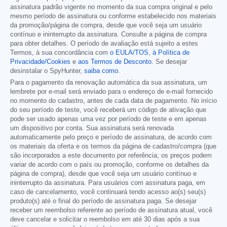
assinatura padrão vigente no momento da sua compra original e pelo
mesmo período de assinatura ou conforme estabelecido nos materiais
da promoção/página de compra, desde que você seja um usuário
contínuo e ininterrupto da assinatura. Consulte a página de compra
para obter detalhes. O período de avaliação está sujeito a estes
Termos, à sua concordância com
o EULA/TOS
,
à Política de
Privacidade/Cookies
e
aos Termos de Desconto
. Se desejar
desinstalar o SpyHunter,
saiba como
.
Para o pagamento da renovação automática da sua assinatura, um
lembrete por e-mail será enviado para o endereço de e-mail fornecido
no momento do cadastro, antes de cada data de pagamento. No início
do seu período de teste, você receberá um código de ativação que
pode ser usado apenas uma vez por período de teste e em apenas
um dispositivo por conta. Sua assinatura será renovada
automaticamente pelo preço e período de assinatura, de acordo com
os materiais da oferta e os termos da página de cadastro/compra (que
são incorporados a este documento por referência; os preços podem
variar de acordo com o país ou promoção, conforme os detalhes da
página de compra), desde que você seja um usuário contínuo e
ininterrupto da assinatura. Para usuários com assinatura paga, em
caso de cancelamento, você continuará tendo acesso ao(s) seu(s)
produto(s) até o final do período de assinatura paga. Se desejar
receber um reembolso referente ao período de assinatura atual, você
deve cancelar e solicitar o reembolso em até 30 dias após a sua