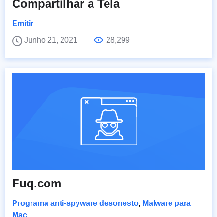
Compartilhar a Tela
Emitir
Junho 21, 2021
28,299
Fuq.com
Programa anti-spyware desonesto
,
Malware para
Mac