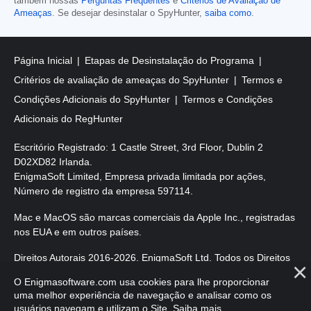
também nossas
Perguntas Frequentes
e
Critérios de Avaliação de
Ameaças
. Se desejar desinstalar o SpyHunter,
saiba como
.
Página Inicial
Etapas de Desinstalação do Programa
Critérios de avaliação de ameaças do SpyHunter
Termos e
Condições Adicionais do SpyHunter
Termos e Condições
Adicionais do RegHunter
Escritório Registrado: 1 Castle Street, 3rd Floor, Dublin 2
D02XD82 Irlanda.
EnigmaSoft Limited, Empresa privada limitada por ações,
Número de registro da empresa 597114.
Mac e MacOS são marcas comerciais da Apple Inc., registradas
nos EUA e em outros países.
Direitos Autorais 2016-
2026
. EnigmaSoft Ltd. Todos os Direitos
Reservados.
O Enigmasoftware.com usa cookies para lhe proporcionar
uma melhor experiência de navegação e analisar como os
usuários navegam e utilizam o Site.
Saiba mais
.