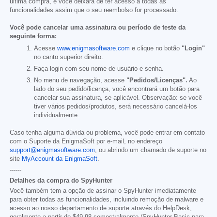
última compra, e você deixará de ter acesso a todas as
funcionalidades assim que o seu reembolso for processado.
Você pode cancelar uma assinatura ou período de teste da
seguinte forma:
Acesse
www.enigmasoftware.com
e clique no botão
"Login"
no canto superior direito.
Faça login com seu nome de usuário e senha.
No menu de navegação, acesse
"Pedidos/Licenças".
Ao
lado do seu pedido/licença, você encontrará um botão para
cancelar sua assinatura, se aplicável. Observação: se você
tiver vários pedidos/produtos, será necessário cancelá-los
individualmente.
Caso tenha alguma dúvida ou problema, você pode entrar em contato
com o Suporte da EnigmaSoft por e-mail, no endereço
support@enigmasoftware.com
, ou abrindo um chamado de suporte no
site
MyAccount da EnigmaSoft
.
------
Detalhes da compra do SpyHunter
Você também tem a opção de assinar o SpyHunter imediatamente
para obter todas as funcionalidades, incluindo remoção de malware e
acesso ao nosso departamento de suporte através do HelpDesk,