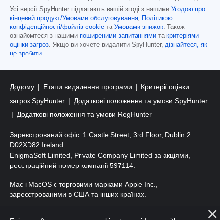
Усі версії SpyHunter підлягають вашій згоді з нашими
Угодою про
кінцевий продукт/Умовами обслуговування
,
Політикою
конфіденційності/файлів cookie
та
Умовами знижок
. Також
ознайомтеся з нашими
поширеними запитаннями
та
критеріями
оцінки загроз
. Якщо ви хочете видалити SpyHunter,
дізнайтеся, як
це зробити
.
Додому
Етапи видалення програми
Критерії оцінки
загроз SpyHunter
Додаткові положення та умови SpyHunter
Додаткові положення та умови RegHunter
Зареєстрований офіс: 1 Castle Street, 3rd Floor, Dublin 2
D02XD82 Ireland.
EnigmaSoft Limited, Private Company Limited за акціями,
реєстраційний номер компанії 597114.
Mac і MacOS є торговими марками Apple Inc.,
зареєстрованими в США та інших країнах.
Авторські права 2016-
2026
. ТОВ «ЕнігмаСофт». Усі права