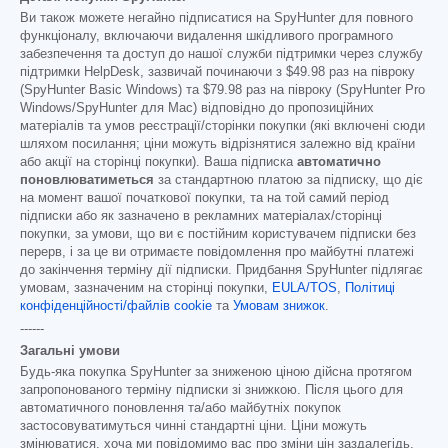
Ви також можете негайно підписатися на SpyHunter для повного
функціоналу, включаючи видалення шкідливого програмного
забезпечення та доступ до нашої служби підтримки через службу
підтримки HelpDesk, зазвичай починаючи з
$49.98
раз на півроку
(SpyHunter Basic Windows) та
$79.98
раз на півроку (SpyHunter Pro
Windows/SpyHunter для Mac) відповідно до пропозиційних
матеріалів та умов реєстрації/сторінки покупки (які включені сюди
шляхом посилання; ціни можуть відрізнятися залежно від країни
або акції на сторінці покупки). Ваша підписка
автоматично
поновлюватиметься
за стандартною платою за підписку, що діє
на момент вашої початкової покупки, та на той самий період
підписки або як зазначено в рекламних матеріалах/сторінці
покупки, за умови, що ви є постійним користувачем підписки без
перерв, і за це ви отримаєте повідомлення про майбутні платежі
до закінчення терміну дії підписки. Придбання SpyHunter підлягає
умовам, зазначеним на сторінці покупки,
EULA/TOS
,
Політиці
конфіденційності/файлів cookie
та
Умовам знижок
.
------
Загальні умови
Будь-яка покупка SpyHunter за зниженою ціною дійсна протягом
запропонованого терміну підписки зі знижкою. Після цього для
автоматичного поновлення та/або майбутніх покупок
застосовуватимуться чинні стандартні ціни. Ціни можуть
змінюватися, хоча ми повідомимо вас про зміни цін заздалегідь.