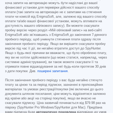
хоча запити на авторизацію можуть бути надіслані до вашої
фінансової установи для перевірки дійсності вашого способу
оплати (такі запити на авторизацію не є запитами на стягнення
плати чи комісій від EnigmaSoft, але, залежно від вашого способу
оплати та/або вашої фінансової установи, можуть впливати на
доступність вашого облікового запису). Ви можете скасувати
пробну версію через розділ «Мій обліковий запис» на веб-сайті
EnigmaSoft або зв’язавшись з EnigmaSoft до закінчення 7-денного
пробного періоду, щоб уникнути стягнення плати одразу після
закінчення пробного періоду. Якщо ви вирішите скасувати пробну
версію під час її дії, ви негайно втратите доступ до SpyHunter.
Якщо з будь-якої причини ви вважаєте, що було оброблено плату,
яку ви не хотіли здійснювати (що може статися, наприклад, через
системне адміністрування), ви також можете скасувати її та
отримати повне відшкодування за неї будь-коли протягом 30 днів
з дати покупки. Див.
поширені запитання
.
Після закінчення пробного періоду з вас буде негайно стягнуто
плату за ціною та за період підписки, зазначені в пропозиційних
матеріалах та умовах реєстрації/покупки (які включені до цього
документа шляхом посилання; ціни можуть відрізнятися залежно
від країни або акції на сторінці покупки), якщо ви вчасно не
скасували підписку. Ціна зазвичай починається від
$79.98
раз на
півроку (SpyHunter Pro Windows/SpyHunter для Mac). Придбана
вами підписка буде
автоматично поновлена
відповідно до умов