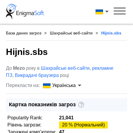
Skip
to
Українська
content
База даних загроз
Шахрайські веб-сайти
Hijnis.sbs
Hijnis.sbs
До
Mezo
року в
Шахрайські веб-сайти
,
рекламне
ПЗ
,
Викрадачі браузера
році
Перекласти на:
Українська
Картка показників загроз
?
Popularity Rank:
21,041
Рівень загрози:
20 % (Нормальний)
Заражені комп’ютери:
47