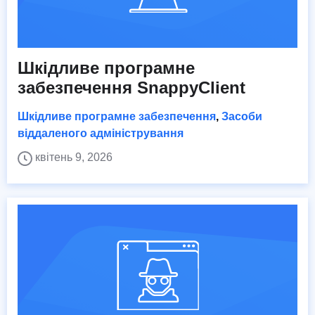
Шкідливе програмне
забезпечення SnappyClient
Шкідливе програмне забезпечення
,
Засоби
віддаленого адміністрування
квітень 9, 2026