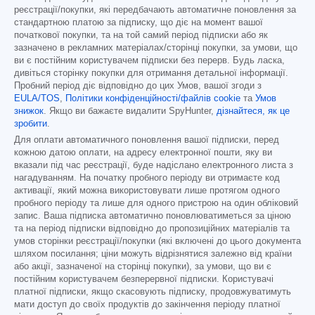
реєстрації/покупки, які передбачають автоматичне поновлення за
стандартною платою за підписку, що діє на момент вашої
початкової покупки, та на той самий період підписки або як
зазначено в рекламних матеріалах/сторінці покупки, за умови, що
ви є постійним користувачем підписки без перерв. Будь ласка,
дивіться сторінку покупки для отримання детальної інформації.
Пробний період діє відповідно до цих Умов, вашої згоди з
EULA/TOS
,
Політики конфіденційності/файлів cookie
та
Умов
знижок
. Якщо ви бажаєте видалити SpyHunter,
дізнайтеся, як це
зробити
.
Для оплати автоматичного поновлення вашої підписки, перед
кожною датою оплати, на адресу електронної пошти, яку ви
вказали під час реєстрації, буде надіслано електронного листа з
нагадуванням. На початку пробного періоду ви отримаєте код
активації, який можна використовувати лише протягом одного
пробного періоду та лише для одного пристрою на один обліковий
запис. Ваша підписка автоматично поновлюватиметься за ціною
та на період підписки відповідно до пропозиційних матеріалів та
умов сторінки реєстрації/покупки (які включені до цього документа
шляхом посилання; ціни можуть відрізнятися залежно від країни
або акції, зазначеної на сторінці покупки), за умови, що ви є
постійним користувачем безперервної підписки. Користувачі
платної підписки, якщо скасовують підписку, продовжуватимуть
мати доступ до своїх продуктів до закінчення періоду платної