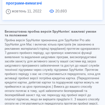
програми-вимагачі
жовтень 11, 2022
20,693
Безкоштовна пробна версія SpyHunter: важливі умови
та положення
Пробна версія SpyHunter призначена для SpyHunter Pro або
SpyHunter для Mac і включає кілька пристроїв (як зазначено в
рекламних матеріалах/сторінці придбання) протягом одноразового
7-денного пробного періоду, що пропонує комплексні функції
виявлення та видалення шкідливих програм, високопродуктивні
засоби захисту для активного захисту вашої системи від загроз
шкідливого програмного забезпечення та доступ до нашої служби
технічної підтримки через службу підтримки SpyHunter. Протягом
пробного періоду з вас не стягуватиметься передоплата, хоча для
активації пробної версії потрібна кредитна картка. (Передоплачені
кредитні картки, дебетові картки та подарункові картки можуть не
прийматися за цією пропозицією.) Вимога до вашого способу
оплати полягає в тому, щоб забезпечити безперервний та
безперебійний захист під час переходу від пробної версії до
платної підписки, якщо ви вирішите придбати її. З вашого способу
оплати не стягуватиметься передоплата протягом пробної версії,