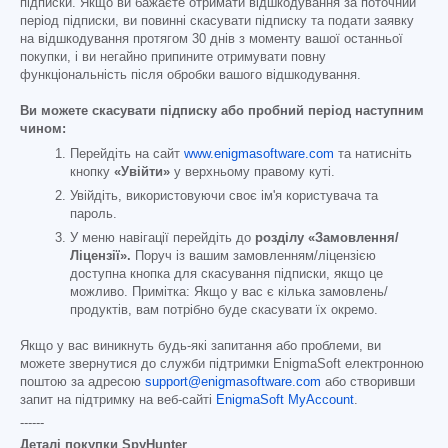
підписки. Якщо ви бажаєте отримати відшкодування за поточний
період підписки, ви повинні скасувати підписку та подати заявку
на відшкодування протягом 30 днів з моменту вашої останньої
покупки, і ви негайно припините отримувати повну
функціональність після обробки вашого відшкодування.
Ви можете скасувати підписку або пробний період наступним
чином:
Перейдіть на сайт
www.enigmasoftware.com
та натисніть
кнопку
«Увійти»
у верхньому правому куті.
Увійдіть, використовуючи своє ім'я користувача та
пароль.
У меню навігації перейдіть до
розділу «Замовлення/
Ліцензії».
Поруч із вашим замовленням/ліцензією
доступна кнопка для скасування підписки, якщо це
можливо. Примітка: Якщо у вас є кілька замовлень/
продуктів, вам потрібно буде скасувати їх окремо.
Якщо у вас виникнуть будь-які запитання або проблеми, ви
можете звернутися до служби підтримки EnigmaSoft електронною
поштою за адресою
support@enigmasoftware.com
або створивши
запит на підтримку на веб-сайті
EnigmaSoft MyAccount
.
------
Деталі покупки SpyHunter