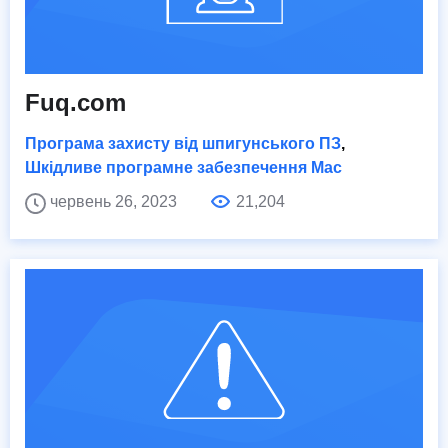
Fuq.com
Програма захисту від шпигунського ПЗ
,
Шкідливе програмне забезпечення Mac
червень 26, 2023
21,204