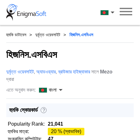
Skip
to
বাংলা
content
হুমকি ডাটাবেস
দুর্বৃত্ত ওয়েবসাইট
হিজনিস.এসবিএস
হিজনিস.এসবিএস
দুর্বৃত্ত ওয়েবসাইট
,
অ্যাডওয়্যার
,
ব্রাউজার হাইজ্যাকার
সালে
Mezo
দ্বারা
এতে অনুবাদ করুন:
বাংলা
হুমকি স্কোরকার্ড
?
Popularity Rank:
21,041
হুমকির মাত্রা:
20 % (স্বাভাবিক)
সংক্রামিত কম্পিউটার:
47