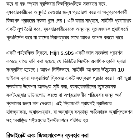
করে না বরং স্প্যাম ব্রাউজার বিজ্ঞপ্তিগুলিকে সহজতর করে,
ব্যবহারকারীদের অনুমতি দেওয়ার জন্য প্রতারণা করে যা অনুপ্রবেশকারী
বিজ্ঞাপন প্রচারের দরজা খুলে দেয়। এটি করার মাধ্যমে, সাইটটি প্রতারণার
একটি লুপ তৈরি করে, ব্যবহারকারীদেরকে অন্যান্য সন্দেহজনক প্ল্যাটফর্মে
পুনঃনির্দেশ করে যা তাদের নিরাপত্তার সাথে আরও আপস করতে পারে।
একটি পর্যবেক্ষিত স্কিমে, Hijnis.sbs একটি জাল সতর্কতা প্রদর্শন
করেছে যাতে দাবি করা হয়েছে যে ভিজিটর সিস্টেম একাধিক হুমকি দ্বারা
সংক্রমিত হয়েছে। আরও নির্দিষ্টভাবে, সাইটটি 'আপনার উইন্ডোজ 10
ভাইরাস দ্বারা সংক্রামিত' স্কিমের একটি সংস্করণ প্রচার করে। এই ভুয়া
সতর্কতার উদ্দেশ্য আতঙ্ক সৃষ্টি করা, ব্যবহারকারীদের সন্দেহজনক
সফটওয়্যার ডাউনলোড করতে বা অপ্রয়োজনীয় পরিষেবার জন্য অর্থ
প্রদানের জন্য চাপ দেওয়া। এই স্কিমগুলি প্রায়শই ব্রাউজার
হাইজ্যাকার, অ্যাডওয়্যার, বা অন্যান্য সম্ভাব্য ক্ষতিকারক অ্যাপ্লিকেশন
সহ অবাঞ্ছিত সফ্টওয়্যার ইনস্টলেশনে পরিণত হয়।
রিডাইরেক্ট এবং জিওলোকেশন ব্যবহার করা