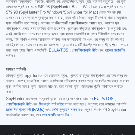
অ্যাক্সেস অন্তর্ভুক্ত। অফারিং সামগ্রী এবং রেজিস্ট্রেশন/ক্রয় পৃষ্ঠার শর্তাবলী অনুসারে, এর মূল্য
সাধারণত প্রতি ছয় মাসে
$49.98
(SpyHunter Basic Windows) এবং প্রতি ছয় মাসে
$79.98
(SpyHunter Pro Windows/SpyHunter for Mac) থেকে শুরু হয় (যা
এখানে রেফারেন্স দ্বারা অন্তর্ভুক্ত করা হয়েছে; ক্রয় পৃষ্ঠার বিবরণ অনুযায়ী দেশ বা প্রচার অনুসারে
মূল্য পরিবর্তিত হতে পারে)। আপনার সাবস্ক্রিপশনটি
স্বয়ংক্রিয়ভাবে নবায়ন
হবে, আপনার মূল
সাবস্ক্রিপশন কেনার সময় কার্যকর থাকা তৎকালীন প্রযোজ্য স্ট্যান্ডার্ড সাবস্ক্রিপশন ফি অনুযায়ী এবং
একই সাবস্ক্রিপশন সময়কালের জন্য অথবা প্রচারমূলক সামগ্রী/ক্রয় পৃষ্ঠায় উল্লিখিত সময়কালের
জন্য, যদি আপনি একজন অবিচ্ছিন্ন সাবস্ক্রিপশন ব্যবহারকারী হন এবং এর জন্য আপনি আপনার
সাবস্ক্রিপশনের মেয়াদ শেষ হওয়ার আগে আসন্ন চার্জের একটি বিজ্ঞপ্তি পাবেন। SpyHunter-এর
ক্রয় ক্রয় পৃষ্ঠার নিয়ম ও শর্তাবলী,
EULA/TOS
,
গোপনীয়তা/কুকি নীতি
এবং
ছাড়ের শর্তাবলীর
অধীন।
-----
সাধারণ শর্তাবলী
ছাড়কৃত মূল্যে SpyHunter-এর যেকোনো ক্রয়, প্রদত্ত ছাড়কৃত সাবস্ক্রিপশন মেয়াদের জন্য বৈধ
থাকবে। এরপর, স্বয়ংক্রিয় নবায়ন এবং/অথবা ভবিষ্যতের ক্রয়ের জন্য তৎকালীন প্রযোজ্য সাধারণ
মূল্য কার্যকর হবে। মূল্য পরিবর্তন সাপেক্ষ, তবে আমরা মূল্য পরিবর্তনের পূর্বেই আপনাকে অবহিত
করব।
SpyHunter-এর সকল সংস্করণ ব্যবহারের জন্য আপনাকে আমাদের
EULA/TOS
,
গোপনীয়তা/কুকি নীতি
এবং
ডিসকাউন্ট শর্তাবলীতে
সম্মত হতে হবে। অনুগ্রহ করে আমাদের প্রায়শই
জিজ্ঞাসিত প্রশ্নাবলী (FAQs)
এবং
হুমকি মূল্যায়ন মানদণ্ডও
দেখুন। আপনি যদি SpyHunter
আনইনস্টল করতে চান, তবে
তার পদ্ধতি জেনে নিন
।