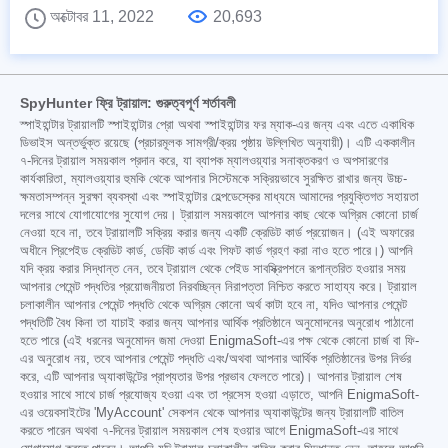
অক্টোবর 11, 2022
20,693
SpyHunter ফ্রি ট্রায়াল: গুরুত্বপূর্ণ শর্তাবলী
স্পাইহান্টার ট্রায়ালটি স্পাইহান্টার প্রো অথবা স্পাইহান্টার ফর ম্যাক-এর জন্য এবং এতে একাধিক
ডিভাইস অন্তর্ভুক্ত রয়েছে (প্রচারমূলক সামগ্রী/ক্রয় পৃষ্ঠায় উল্লিখিত অনুযায়ী)। এটি এককালীন
৭-দিনের ট্রায়াল সময়কাল প্রদান করে, যা ব্যাপক ম্যালওয়্যার সনাক্তকরণ ও অপসারণের
কার্যকারিতা, ম্যালওয়্যার হুমকি থেকে আপনার সিস্টেমকে সক্রিয়ভাবে সুরক্ষিত রাখার জন্য উচ্চ-
ক্ষমতাসম্পন্ন সুরক্ষা ব্যবস্থা এবং স্পাইহান্টার হেল্পডেস্কের মাধ্যমে আমাদের প্রযুক্তিগত সহায়তা
দলের সাথে যোগাযোগের সুযোগ দেয়। ট্রায়াল সময়কালে আপনার কাছ থেকে অগ্রিম কোনো চার্জ
নেওয়া হবে না, তবে ট্রায়ালটি সক্রিয় করার জন্য একটি ক্রেডিট কার্ড প্রয়োজন। (এই অফারের
অধীনে প্রিপেইড ক্রেডিট কার্ড, ডেবিট কার্ড এবং গিফট কার্ড গ্রহণ করা নাও হতে পারে।) আপনি
যদি ক্রয় করার সিদ্ধান্ত নেন, তবে ট্রায়াল থেকে পেইড সাবস্ক্রিপশনে রূপান্তরিত হওয়ার সময়
আপনার পেমেন্ট পদ্ধতির প্রয়োজনীয়তা নিরবচ্ছিন্ন নিরাপত্তা নিশ্চিত করতে সাহায্য করে। ট্রায়াল
চলাকালীন আপনার পেমেন্ট পদ্ধতি থেকে অগ্রিম কোনো অর্থ কাটা হবে না, যদিও আপনার পেমেন্ট
পদ্ধতিটি বৈধ কিনা তা যাচাই করার জন্য আপনার আর্থিক প্রতিষ্ঠানে অনুমোদনের অনুরোধ পাঠানো
হতে পারে (এই ধরনের অনুমোদন জমা দেওয়া EnigmaSoft-এর পক্ষ থেকে কোনো চার্জ বা ফি-
এর অনুরোধ নয়, তবে আপনার পেমেন্ট পদ্ধতি এবং/অথবা আপনার আর্থিক প্রতিষ্ঠানের উপর নির্ভর
করে, এটি আপনার অ্যাকাউন্টের প্রাপ্যতার উপর প্রভাব ফেলতে পারে)। আপনার ট্রায়াল শেষ
হওয়ার সাথে সাথে চার্জ প্রযোজ্য হওয়া এবং তা প্রসেস হওয়া এড়াতে, আপনি EnigmaSoft-
এর ওয়েবসাইটের 'MyAccount' সেকশন থেকে আপনার অ্যাকাউন্টের জন্য ট্রায়ালটি বাতিল
করতে পারেন অথবা ৭-দিনের ট্রায়াল সময়কাল শেষ হওয়ার আগে EnigmaSoft-এর সাথে