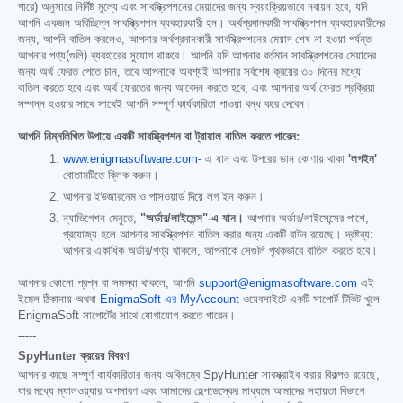
পারে) অনুসারে নির্দিষ্ট মূল্যে এবং সাবস্ক্রিপশনের মেয়াদের জন্য স্বয়ংক্রিয়ভাবে নবায়ন হবে, যদি
আপনি একজন অবিচ্ছিন্ন সাবস্ক্রিপশন ব্যবহারকারী হন। অর্থপ্রদানকারী সাবস্ক্রিপশন ব্যবহারকারীদের
জন্য, আপনি বাতিল করলেও, আপনার অর্থপ্রদানকারী সাবস্ক্রিপশনের মেয়াদ শেষ না হওয়া পর্যন্ত
আপনার পণ্য(গুলি) ব্যবহারের সুযোগ থাকবে। আপনি যদি আপনার বর্তমান সাবস্ক্রিপশনের মেয়াদের
জন্য অর্থ ফেরত পেতে চান, তবে আপনাকে অবশ্যই আপনার সর্বশেষ ক্রয়ের ৩০ দিনের মধ্যে
বাতিল করতে হবে এবং অর্থ ফেরতের জন্য আবেদন করতে হবে, এবং আপনার অর্থ ফেরত প্রক্রিয়া
সম্পন্ন হওয়ার সাথে সাথেই আপনি সম্পূর্ণ কার্যকারিতা পাওয়া বন্ধ করে দেবেন।
আপনি নিম্নলিখিত উপায়ে একটি সাবস্ক্রিপশন বা ট্রায়াল বাতিল করতে পারেন:
www.enigmasoftware.com-
এ যান এবং উপরের ডান কোণায় থাকা
'লগইন'
বোতামটিতে ক্লিক করুন।
আপনার ইউজারনেম ও পাসওয়ার্ড দিয়ে লগ ইন করুন।
ন্যাভিগেশন মেনুতে,
"অর্ডার/লাইসেন্স"-এ যান।
আপনার অর্ডার/লাইসেন্সের পাশে,
প্রযোজ্য হলে আপনার সাবস্ক্রিপশন বাতিল করার জন্য একটি বাটন রয়েছে। দ্রষ্টব্য:
আপনার একাধিক অর্ডার/পণ্য থাকলে, আপনাকে সেগুলি পৃথকভাবে বাতিল করতে হবে।
আপনার কোনো প্রশ্ন বা সমস্যা থাকলে, আপনি
support@enigmasoftware.com
এই
ইমেল ঠিকানায় অথবা
EnigmaSoft-এর MyAccount
ওয়েবসাইটে একটি সাপোর্ট টিকিট খুলে
EnigmaSoft সাপোর্টের সাথে যোগাযোগ করতে পারেন।
-----
SpyHunter ক্রয়ের বিবরণ
আপনার কাছে সম্পূর্ণ কার্যকারিতার জন্য অবিলম্বে SpyHunter সাবস্ক্রাইব করার বিকল্পও রয়েছে,
যার মধ্যে ম্যালওয়্যার অপসারণ এবং আমাদের হেল্পডেস্কের মাধ্যমে আমাদের সহায়তা বিভাগে