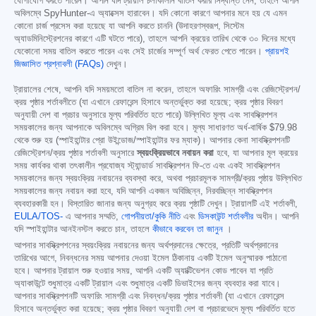
যোগাযোগ করতে পারেন। আপনি যদি ট্রায়াল চলাকালীন বাতিল করার সিদ্ধান্ত নেন, তাহলে আপনি
অবিলম্বে SpyHunter-এ অ্যাক্সেস হারাবেন। যদি কোনো কারণে আপনার মনে হয় যে এমন
কোনো চার্জ প্রসেস করা হয়েছে যা আপনি করতে চাননি (উদাহরণস্বরূপ, সিস্টেম
অ্যাডমিনিস্ট্রেশনের কারণে এটি ঘটতে পারে), তাহলে আপনি ক্রয়ের তারিখ থেকে ৩০ দিনের মধ্যে
যেকোনো সময় বাতিল করতে পারেন এবং সেই চার্জের সম্পূর্ণ অর্থ ফেরত পেতে পারেন।
প্রায়শই
জিজ্ঞাসিত প্রশ্নাবলী (FAQs)
দেখুন।
ট্রায়ালের শেষে, আপনি যদি সময়মতো বাতিল না করেন, তাহলে অফারিং সামগ্রী এবং রেজিস্ট্রেশন/
ক্রয় পৃষ্ঠার শর্তাবলীতে (যা এখানে রেফারেন্স হিসাবে অন্তর্ভুক্ত করা হয়েছে; ক্রয় পৃষ্ঠার বিবরণ
অনুযায়ী দেশ বা প্রচার অনুসারে মূল্য পরিবর্তিত হতে পারে) উল্লিখিত মূল্য এবং সাবস্ক্রিপশন
সময়কালের জন্য আপনাকে অবিলম্বে অগ্রিম বিল করা হবে। মূল্য সাধারণত অর্ধ-বার্ষিক
$79.98
থেকে শুরু হয় (স্পাইহান্টার প্রো উইন্ডোজ/স্পাইহান্টার ফর ম্যাক)। আপনার কেনা সাবস্ক্রিপশনটি
রেজিস্ট্রেশন/ক্রয় পৃষ্ঠার শর্তাবলী অনুসারে
স্বয়ংক্রিয়ভাবে নবায়ন করা
হবে, যা আপনার মূল ক্রয়ের
সময় কার্যকর থাকা তৎকালীন প্রযোজ্য স্ট্যান্ডার্ড সাবস্ক্রিপশন ফি-তে এবং একই সাবস্ক্রিপশন
সময়কালের জন্য স্বয়ংক্রিয় নবায়নের ব্যবস্থা করে, অথবা প্রচারমূলক সামগ্রী/ক্রয় পৃষ্ঠায় উল্লিখিত
সময়কালের জন্য নবায়ন করা হবে, যদি আপনি একজন অবিচ্ছিন্ন, নিরবচ্ছিন্ন সাবস্ক্রিপশন
ব্যবহারকারী হন। বিস্তারিত জানার জন্য অনুগ্রহ করে ক্রয় পৃষ্ঠাটি দেখুন। ট্রায়ালটি এই শর্তাবলী,
EULA/TOS-
এ আপনার সম্মতি,
গোপনীয়তা/কুকি নীতি
এবং
ডিসকাউন্ট শর্তাবলীর
অধীন। আপনি
যদি স্পাইহান্টার আনইনস্টল করতে চান, তাহলে
কীভাবে করবেন তা জানুন
।
আপনার সাবস্ক্রিপশনের স্বয়ংক্রিয় নবায়নের জন্য অর্থপ্রদানের ক্ষেত্রে, প্রতিটি অর্থপ্রদানের
তারিখের আগে, নিবন্ধনের সময় আপনার দেওয়া ইমেল ঠিকানায় একটি ইমেল অনুস্মারক পাঠানো
হবে। আপনার ট্রায়াল শুরু হওয়ার সময়, আপনি একটি অ্যাক্টিভেশন কোড পাবেন যা প্রতি
অ্যাকাউন্টে শুধুমাত্র একটি ট্রায়াল এবং শুধুমাত্র একটি ডিভাইসের জন্য ব্যবহার করা যাবে।
আপনার সাবস্ক্রিপশনটি অফারিং সামগ্রী এবং নিবন্ধন/ক্রয় পৃষ্ঠার শর্তাবলী (যা এখানে রেফারেন্স
হিসাবে অন্তর্ভুক্ত করা হয়েছে; ক্রয় পৃষ্ঠার বিবরণ অনুযায়ী দেশ বা প্রচারভেদে মূল্য পরিবর্তিত হতে