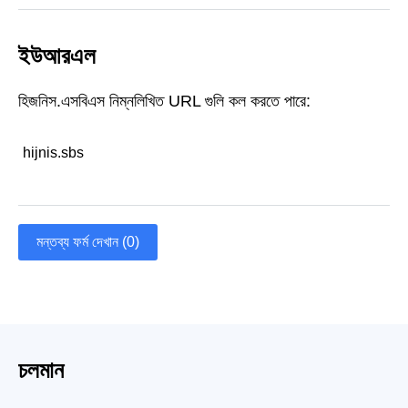
ইউআরএল
হিজনিস.এসবিএস নিম্নলিখিত URL গুলি কল করতে পারে:
hijnis.sbs
মন্তব্য ফর্ম দেখান (0)
চলমান