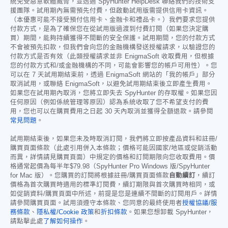
統免受惡意軟體威脅，並透過 SpyHunter HelpDesk 聯絡我們的技術支
援團隊。試用期內無需預先付費，但啟動試用版需提供信用卡資訊。
（本優惠可能不接受預付信用卡、金融卡和禮品卡。）我們要求您提供
付款方式，是為了確保您在從試用版過渡到付費訂閱（如果您決定購
買）期間，能夠持續獲得不間斷的安全保護。試用期間，您的付款方式
不會被預先扣款，但我們會向您的金融機構發送授權請求，以驗證您的
付款方式是否有效（此類授權請求並非 EnigmaSoft 收取費用，但根據
您的付款方式和/或金融機構的不同，可能會影響您的帳戶可用性）。您
可以在 7 天試用期結束前，透過 EnigmaSoft 網站的「我的帳戶」部分
取消試用，或聯絡 EnigmaSoft，以避免試用期結束後立即產生費用。
如果您在試用期內取消，您將立即失去 SpyHunter 的存取權。如果您因
任何原因（例如係統管理等原因）認為系統收取了您不希望支付的費
用，您也可以在購買費用之日起 30 天內取消並獲得全額退款。請參閱
常見問題
。
試用期結束後，如果您未及時取消訂閱，我們將立即按產品資料和註冊/
購買頁面條款（此處引用併入本條款；價格可能因國家/地區或促銷活動
而異，詳情請見購買頁面）中規定的價格和訂閱期限向您收取費用。價
格通常起價為每半年
$79.98
（SpyHunter Pro Windows 版/SpyHunter
for Mac 版）。您購買的訂閱將根據註冊/購買頁面條款
自動續訂
，續訂
價格為首次購買時適用的標準訂閱費，續訂期限與首次購買時相同，或
如促銷資料/購買頁面中所述，前提是您是連續不間斷的訂閱用戶。詳情
請參閱購買頁面。試用須遵守本條款、您同意的最終使用者
授權協議/服
務條款
、
隱私權/Cookie 政策
和
折扣條款
。如果您想卸載 SpyHunter，
請點擊此處
了解如何操作
。