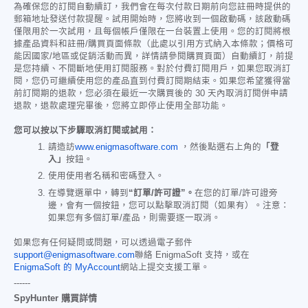
為確保您的訂閱自動續訂，我們會在每次付款日期前向您註冊時提供的
郵箱地址發送付款提醒。試用開始時，您將收到一個啟動碼，該啟動碼
僅限用於一次試用，且每個帳戶僅限在一台裝置上使用。您的訂閱將根
據產品資料和註冊/購買頁面條款（此處以引用方式納入本條款；價格可
能因國家/地區或促銷活動而異，詳情請參閱購買頁面）自動續訂，前提
是您持續、不間斷地使用訂閱服務。對於付費訂閱用戶，如果您取消訂
閱，您仍可繼續使用您的產品直到付費訂閱期結束。如果您希望獲得當
前訂閱期的退款，您必須在最近一次購買後的 30 天內取消訂閱併申請
退款，退款處理完畢後，您將立即停止使用全部功能。
您可以按以下步驟取消訂閱或試用：
請造訪
www.enigmasoftware.com
，然後點選右上角的
「登
入」
按鈕。
使用使用者名稱和密碼登入。
在導覽選單中，轉到
“訂單/許可證”。
在您的訂單/許可證旁
邊，會有一個按鈕，您可以點擊取消訂閱（如果有）。注意：
如果您有多個訂單/產品，則需要逐一取消。
如果您有任何疑問或問題，可以透過電子郵件
support@enigmasoftware.com
聯絡 EnigmaSoft 支持，或在
EnigmaSoft 的 MyAccount
網站上提交支援工單。
------
SpyHunter 購買詳情