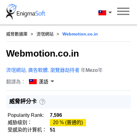
Skip
to
漢語
content
威脅數據庫
流氓網站
Webmotion.co.in
Webmotion.co.in
流氓網站
,
廣告軟體
,
瀏覽器劫持者
年
Mezo
年
翻譯為：
漢語
威脅評分卡
?
Popularity Rank:
7,596
威胁级别：
20 % (普通的)
受感染的计算机：
51