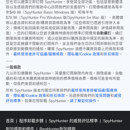
您也可以選擇立即訂閱 SpyHunter，享受其全部功能，包括惡意軟體清
除以及透過我們的幫助中心訪問我們的支援部門。訂閱價格通常為每半
年
$49.98
（SpyHunter Basic Windows 版）和每半年
$79.98
（SpyHunter Pro Windows 版/SpyHunter for Mac 版），具體價
格以產品資料和註冊/購買頁面條款為準（這些條款已透過引用併入本
文；價格可能因國家/地區或促銷活動而異，請參閱頁面）詳情請參閱頁
面）。您的訂閱將以您首次購買時適用的標準訂閱費用
自動續訂
，續訂
期限與首次購買時相同，或以促銷資料/購買頁面中規定的期限為準。前
提是您是連續不間斷的訂閱用戶，並且我們會在您的訂閱到期前向您發
送即將到期費用的通知。購買 SpyHunter 須遵守購買頁面上的條款和條
件、
最終使用者許可協議/服務條款
、
隱私權/Cookie 政策
和
折扣條款
。
------
一般條款
凡以折扣價購買 SpyHunter，其優惠訂閱期限均有效。期限過後，自動
續約和/或未來購買將按屆時適用的標準價格收費。價格可能會有所變
動，但我們會提前通知您。
所有 SpyHunter 版本均需您同意我們的
最終使用者授權協議/服務條
款
、
隱私權/Cookie 政策
和
折扣條款
。另請參閱我們的
常見問題
和
威脅
評估標準
。如果您想卸載 SpyHunter，
請了解如何操作
。
首頁
程序卸載步驟
SpyHunter 的威脅評估標準
SpyHunter
附加條款和條件
RegHunter附加條款