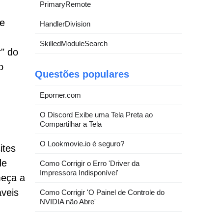
PrimaryRemote
ue
HandlerDivision
SkilledModuleSearch
" do
o
Questões populares
Eporner.com
O Discord Exibe uma Tela Preta ao
Compartilhar a Tela
O Lookmovie.io é seguro?
ites
de
Como Corrigir o Erro 'Driver da
Impressora Indisponível'
meça a
áveis
Como Corrigir 'O Painel de Controle do
NVIDIA não Abre'