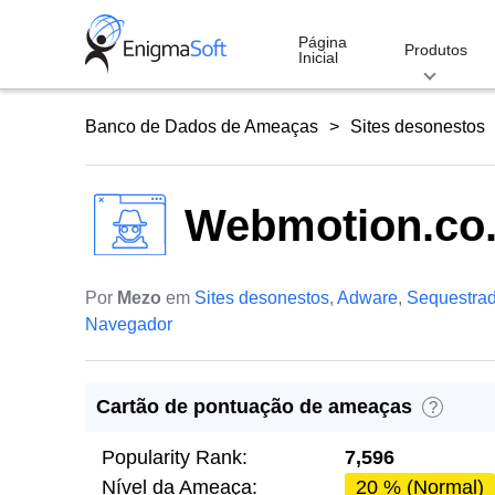
Skip
to
Página
Produtos
Inicial
content
Banco de Dados de Ameaças
Sites desonestos
Webmotion.co.
Por
Mezo
em
Sites desonestos
,
Adware
,
Sequestrad
Navegador
Cartão de pontuação de ameaças
?
Popularity Rank:
7,596
Nível da Ameaça:
20 % (Normal)