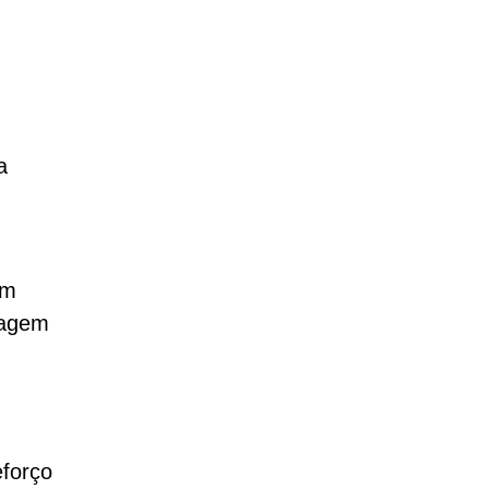
a
am
dagem
forço