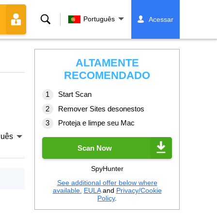
Buscar
Português
Acessar
ALTAMENTE
RECOMENDADO
Start Scan
Remover Sites desonestos
Proteja e limpe seu Mac
guês
Scan Now
SpyHunter
See additional offer below where
available.
EULA
and
Privacy/Cookie
Policy
.