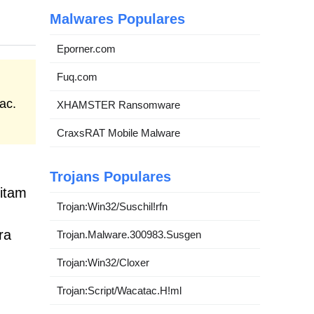
Malwares Populares
Eporner.com
Fuq.com
ac.
XHAMSTER Ransomware
CraxsRAT Mobile Malware
Trojans Populares
mitam
Trojan:Win32/Suschil!rfn
ra
Trojan.Malware.300983.Susgen
Trojan:Win32/Cloxer
Trojan:Script/Wacatac.H!ml