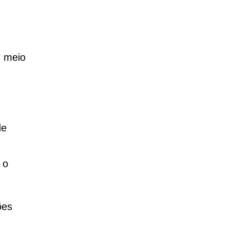
r meio
de
 o
ões