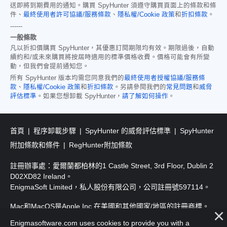
送即將到期費用的通知。購買 SpyHunter 須遵守購買頁面上的條款和條
件、
最終使用者許可協議/服務條款
、
隱私權/Cookie 政策
和
折扣條款
。
------
一般條款
凡以折扣價購買 SpyHunter，其優惠訂閱期限均有效。期限過後，自動
續約和/或未來購買將按屆時適用的標準價格收費。價格可能會有所變
動，但我們會提前通知您。
所有 SpyHunter 版本均需您同意我們的
最終使用者授權協議/服務條
款
、
隱私權/Cookie 政策
和
折扣條款
。另請參閱我們的
常見問題
和
威脅
評估標準
。如果您想卸載 SpyHunter，
請了解如何操作
。
首頁
程序卸載步驟
SpyHunter 的威脅評估標準
SpyHunter
附加條款和條件
RegHunter附加條款
註冊辦事處：愛爾蘭都柏林的1 Castle Street, 3rd Floor, Dublin 2
D02XD82 Ireland。
EnigmaSoft Limited，私人股份有限公司，公司註冊號597114。
Mac和MacOS是Apple Inc.在美國和其他國家/地區的註冊商標。
Enigmasoftware.com uses cookies to provide you with a
版權所有2016-
2026
. EnigmaSoft Ltd. 保留所有權利。