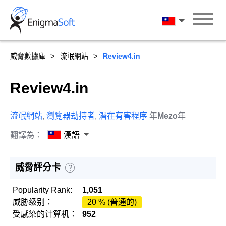
Skip
to
漢語
content
威脅數據庫
流氓網站
Review4.in
Review4.in
流氓網站
,
瀏覽器劫持者
,
潛在有害程序
年
Mezo
年
翻譯為：
漢語
威脅評分卡
?
Popularity Rank:
1,051
威胁级别：
20 % (普通的)
受感染的计算机：
952