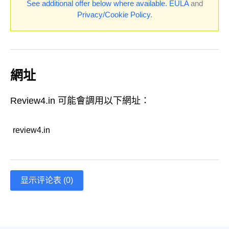
See additional offer below where available.
EULA
and
Privacy/Cookie Policy
.
網址
Review4.in 可能會調用以下網址：
review4.in
显示评论表 (0)