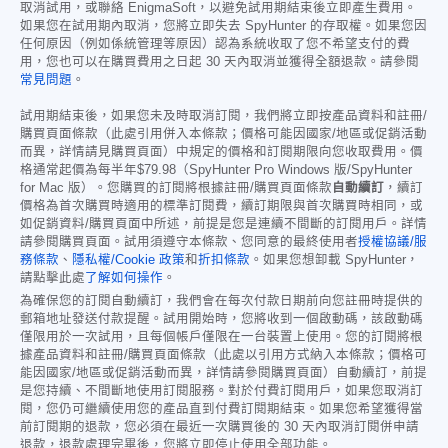
取消試用，或聯絡 EnigmaSoft，以避免試用期結束後立即產生費用。
如果您在試用期內取消，您將立即失去 SpyHunter 的存取權。如果您因
任何原因（例如係統管理等原因）認為系統收取了您不希望支付的費
用，您也可以在購買費用之日起 30 天內取消並獲得全額退款。請參閱
常見問題
。
試用期結束後，如果您未及時取消訂閱，我們將立即按產品資料和註冊/
購買頁面條款（此處引用併入本條款；價格可能因國家/地區或促銷活動
而異，詳情請見購買頁面）中規定的價格和訂閱期限向您收取費用。價
格通常起價為每半年
$79.98
（SpyHunter Pro Windows 版/SpyHunter
for Mac 版）。您購買的訂閱將根據註冊/購買頁面條款
自動續訂
，續訂
價格為首次購買時適用的標準訂閱費，續訂期限與首次購買時相同，或
如促銷資料/購買頁面中所述，前提是您是連續不間斷的訂閱用戶。詳情
請參閱購買頁面。試用須遵守本條款、您同意的最終使用者
授權協議/服
務條款
、
隱私權/Cookie 政策
和
折扣條款
。如果您想卸載 SpyHunter，
請點擊此處
了解如何操作
。
為確保您的訂閱自動續訂，我們會在每次付款日期前向您註冊時提供的
郵箱地址發送付款提醒。試用開始時，您將收到一個啟動碼，該啟動碼
僅限用於一次試用，且每個帳戶僅限在一台裝置上使用。您的訂閱將根
據產品資料和註冊/購買頁面條款（此處以引用方式納入本條款；價格可
能因國家/地區或促銷活動而異，詳情請參閱購買頁面）自動續訂，前提
是您持續、不間斷地使用訂閱服務。對於付費訂閱用戶，如果您取消訂
閱，您仍可繼續使用您的產品直到付費訂閱期結束。如果您希望獲得當
前訂閱期的退款，您必須在最近一次購買後的 30 天內取消訂閱併申請
退款，退款處理完畢後，您將立即停止使用全部功能。