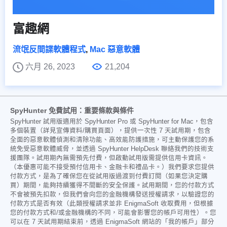
富趣網
流氓反間諜軟體程式
,
Mac 惡意軟體
六月 26, 2023
21,204
SpyHunter 免費試用：重要條款與條件
SpyHunter 試用版適用於 SpyHunter Pro 或 SpyHunter for Mac，包含
多個裝置（詳見宣傳資料/購買頁面），提供一次性 7 天試用期，包含
全面的惡意軟體偵測和清除功能、高效能防護措施，可主動保護您的系
統免受惡意軟體威脅，並透過 SpyHunter HelpDesk 聯絡我們的技術支
援團隊。試用期內無需預先付費，但啟動試用版需提供信用卡資訊。
（本優惠可能不接受預付信用卡、金融卡和禮品卡。）我們要求您提供
付款方式，是為了確保您在從試用版過渡到付費訂閱（如果您決定購
買）期間，能夠持續獲得不間斷的安全保護。試用期間，您的付款方式
不會被預先扣款，但我們會向您的金融機構發送授權請求，以驗證您的
付款方式是否有效（此類授權請求並非 EnigmaSoft 收取費用，但根據
您的付款方式和/或金融機構的不同，可能會影響您的帳戶可用性）。您
可以在 7 天試用期結束前，透過 EnigmaSoft 網站的「我的帳戶」部分