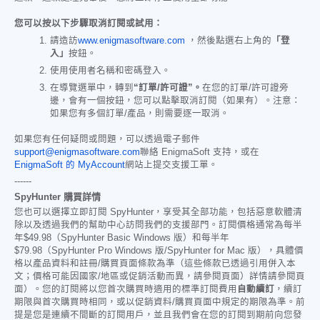
您可以按以下步驟取消訂閱或試用：
請造訪
www.enigmasoftware.com
，然後點選右上角的
「登
入」
按鈕。
使用使用者名稱和密碼登入。
在導覽選單中，轉到
“訂單/許可證”。
在您的訂單/許可證旁
邊，會有一個按鈕，您可以點擊取消訂閱（如果有）。注意：
如果您有多個訂單/產品，則需要逐一取消。
如果您有任何疑問或問題，可以透過電子郵件
support@enigmasoftware.com
聯絡 EnigmaSoft 支持，或在
EnigmaSoft 的 MyAccount
網站上提交支援工單。
------
SpyHunter 購買詳情
您也可以選擇立即訂閱 SpyHunter，享受其全部功能，包括惡意軟體清
除以及透過我們的幫助中心訪問我們的支援部門。訂閱價格通常為每半
年
$49.98
（SpyHunter Basic Windows 版）和每半年
$79.98
（SpyHunter Pro Windows 版/SpyHunter for Mac 版），具體價
格以產品資料和註冊/購買頁面條款為準（這些條款已透過引用併入本
文；價格可能因國家/地區或促銷活動而異，請參閱頁面）詳情請參閱頁
面）。您的訂閱將以您首次購買時適用的標準訂閱費用
自動續訂
，續訂
期限與首次購買時相同，或以促銷資料/購買頁面中規定的期限為準。前
提是您是連續不間斷的訂閱用戶，並且我們會在您的訂閱到期前向您發