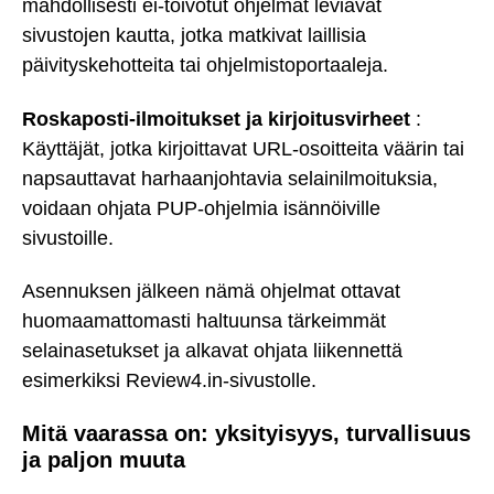
mahdollisesti ei-toivotut ohjelmat leviävät
sivustojen kautta, jotka matkivat laillisia
päivityskehotteita tai ohjelmistoportaaleja.
Roskaposti-ilmoitukset ja kirjoitusvirheet
:
Käyttäjät, jotka kirjoittavat URL-osoitteita väärin tai
napsauttavat harhaanjohtavia selainilmoituksia,
voidaan ohjata PUP-ohjelmia isännöiville
sivustoille.
Asennuksen jälkeen nämä ohjelmat ottavat
huomaamattomasti haltuunsa tärkeimmät
selainasetukset ja alkavat ohjata liikennettä
esimerkiksi Review4.in-sivustolle.
Mitä vaarassa on: yksityisyys, turvallisuus
ja paljon muuta