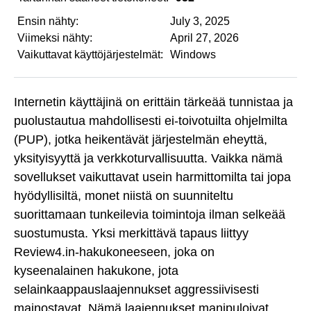
Ensin nähty:
July 3, 2025
Viimeksi nähty:
April 27, 2026
Vaikuttavat käyttöjärjestelmät:
Windows
Internetin käyttäjinä on erittäin tärkeää tunnistaa ja
puolustautua mahdollisesti ei-toivotuilta ohjelmilta
(PUP), jotka heikentävät järjestelmän eheyttä,
yksityisyyttä ja verkkoturvallisuutta. Vaikka nämä
sovellukset vaikuttavat usein harmittomilta tai jopa
hyödyllisiltä, monet niistä on suunniteltu
suorittamaan tunkeilevia toimintoja ilman selkeää
suostumusta. Yksi merkittävä tapaus liittyy
Review4.in-hakukoneeseen, joka on
kyseenalainen hakukone, jota
selainkaappauslaajennukset aggressiivisesti
mainostavat. Nämä laajennukset manipuloivat