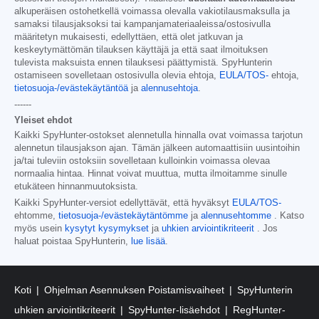
alkuperäisen ostohetkellä voimassa olevalla vakiotilausmaksulla ja
samaksi tilausjaksoksi tai kampanjamateriaaleissa/ostosivulla
määritetyn mukaisesti, edellyttäen, että olet jatkuvan ja
keskeytymättömän tilauksen käyttäjä ja että saat ilmoituksen
tulevista maksuista ennen tilauksesi päättymistä. SpyHunterin
ostamiseen sovelletaan ostosivulla olevia ehtoja,
EULA/TOS-
ehtoja,
tietosuoja-/evästekäytäntöä
ja
alennusehtoja
.
------
Yleiset ehdot
Kaikki SpyHunter-ostokset alennetulla hinnalla ovat voimassa tarjotun
alennetun tilausjakson ajan. Tämän jälkeen automaattisiin uusintoihin
ja/tai tuleviin ostoksiin sovelletaan kulloinkin voimassa olevaa
normaalia hintaa. Hinnat voivat muuttua, mutta ilmoitamme sinulle
etukäteen hinnanmuutoksista.
Kaikki SpyHunter-versiot edellyttävät, että hyväksyt
EULA/TOS-
ehtomme,
tietosuoja-/evästekäytäntömme
ja
alennusehtomme
. Katso
myös usein
kysytyt kysymykset
ja
uhkien arviointikriteerit
. Jos
haluat poistaa SpyHunterin,
lue lisää
.
Koti
Ohjelman Asennuksen Poistamisvaiheet
SpyHunterin
uhkien arviointikriteerit
SpyHunter-lisäehdot
RegHunter-