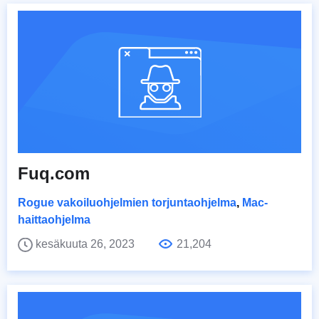
Fuq.com
Rogue vakoiluohjelmien torjuntaohjelma
,
Mac-
haittaohjelma
kesäkuuta 26, 2023
21,204