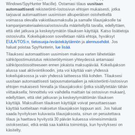
Windows/SpyHunter Macille). Ostamasi tilaus
uusitaan
automaattisesti
rekisteröinti-/ostosivun ehtojen mukaisesti, jotka
tarjoavat automaattisen uusimisen alkuperäisen ostohetkellä
voimassa olevalla vakiotilausmaksulla ja samalle tilausjaksolle tai
kampanjamateriaaleissa/ostosivulla määritellyllä tavalla, edellyttäen,
että olet jatkuva ja keskeytymätön tilauksen käyttäjä. Katso lisätietoja
ostosivulta. Kokeilujaksoon sovelletaan näitä ehtoja, hyväksyt
EULA/TOS:n
,
tietosuoja-/evästekäytännön
ja
alennusehdot
. Jos
haluat poistaa SpyHunterin,
lue lisää
.
Tilauksesi automaattisen uusimisen maksua varten lähetetään
sähköpostimuistutus rekisteröitymisen yhteydessä antamaasi
sähköpostiosoitteeseen ennen jokaista maksupäivää. Kokeilujakson
alussa saat aktivointikoodin, jota voi käyttää vain yhdessä
kokeilujaksossa ja vain yhdessä laitteessa tiliä kohden. Tilauksesi
uusitaan automaattisesti tarjousmateriaalien ja rekisteröinti-/ostosivun
ehtojen mukaisesti hinnalla ja tilausjaksoksi (jotka sisällytetään tähän
viittauksella; hinnoittelu voi vaihdella maittain tai ostosivun mukaan),
edellyttäen, että olet jatkuvan ja keskeytymättömän tilauksen
käyttäjä. Maksullisen tilauksen käyttäjät voivat peruuttaessaan
käyttää tuotteitaan maksetun tilausjakson loppuun asti. Jos haluat
saada hyvityksen kuluvasta tilausjaksosta, sinun on peruutettava
tilaus ja haettava hyvitystä 30 päivän kuluessa viimeisimmästä
ostoksestasi, etkä enää saa kaikkia toimintoja, kun hyvityksesi on
käsitelty.