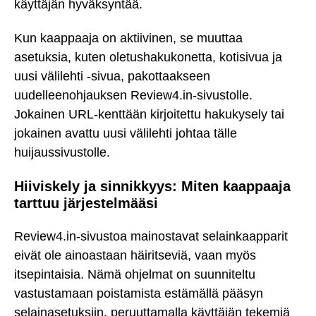
käyttäjän hyväksyntää.
Kun kaappaaja on aktiivinen, se muuttaa
asetuksia, kuten oletushakukonetta, kotisivua ja
uusi välilehti -sivua, pakottaakseen
uudelleenohjauksen Review4.in-sivustolle.
Jokainen URL-kenttään kirjoitettu hakukysely tai
jokainen avattu uusi välilehti johtaa tälle
huijaussivustolle.
Hiiviskely ja sinnikkyys: Miten kaappaaja
tarttuu järjestelmääsi
Review4.in-sivustoa mainostavat selainkaapparit
eivät ole ainoastaan häiritseviä, vaan myös
itsepintaisia. Nämä ohjelmat on suunniteltu
vastustamaan poistamista estämällä pääsyn
selainasetuksiin, peruuttamalla käyttäjän tekemiä