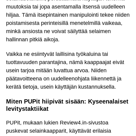
muutoksia tai jopa asentamalla itsensä uudelleen
hiljaa. Tämä itsepintainen manipulointi tekee niiden
poistamisesta perinteisillä menetelmillä vaikeaa,
minkä ansiosta ne voivat säilyttää selaimen
hallinnan pitkiä aikoja.
Vaikka ne esiintyvät laillisina työkaluina tai
tuottavuuden parantajina, nämä kaappaajat eivät
usein tarjoa mitään luvattua arvoa. Niiden
päätavoitteena on uudelleenohjata liikennettä ja
kerätä tietoja, usein käyttäjän kustannuksella.
Miten PUPit hiipivät sisään: Kyseenalaiset
levitystaktiikat
PUPit, mukaan lukien Review4.in-sivustoa
puskevat selainkaapparit, käyttävät erilaisia