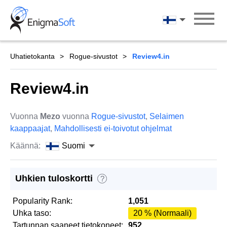
Skip
to
Suomi
content
Uhatietokanta
Rogue-sivustot
Review4.in
Review4.in
Vuonna
Mezo
vuonna
Rogue-sivustot
,
Selaimen
kaappaajat
,
Mahdollisesti ei-toivotut ohjelmat
Käännä:
Suomi
Uhkien tuloskortti
?
Popularity Rank:
1,051
Uhka taso:
20 % (Normaali)
Tartunnan saaneet tietokoneet:
952