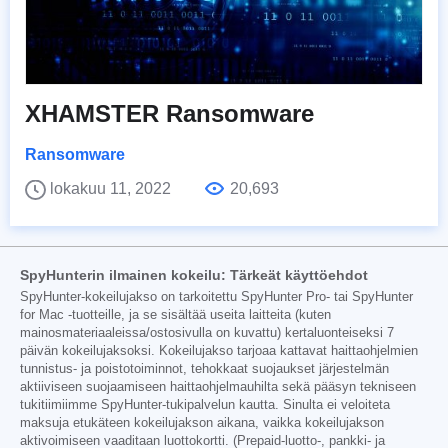
XHAMSTER Ransomware
Ransomware
lokakuu 11, 2022
20,693
SpyHunterin ilmainen kokeilu: Tärkeät käyttöehdot
SpyHunter-kokeilujakso on tarkoitettu SpyHunter Pro- tai SpyHunter
for Mac -tuotteille, ja se sisältää useita laitteita (kuten
mainosmateriaaleissa/ostosivulla on kuvattu) kertaluonteiseksi 7
päivän kokeilujaksoksi. Kokeilujakso tarjoaa kattavat haittaohjelmien
tunnistus- ja poistotoiminnot, tehokkaat suojaukset järjestelmän
aktiiviseen suojaamiseen haittaohjelmauhilta sekä pääsyn tekniseen
tukitiimiimme SpyHunter-tukipalvelun kautta. Sinulta ei veloiteta
maksuja etukäteen kokeilujakson aikana, vaikka kokeilujakson
aktivoimiseen vaaditaan luottokortti. (Prepaid-luotto-, pankki- ja