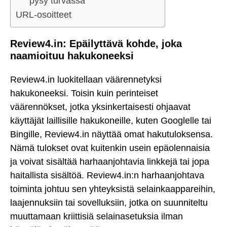
pysy turvassa
URL-osoitteet
Review4.in: Epäilyttävä kohde, joka
naamioituu hakukoneeksi
Review4.in luokitellaan väärennetyksi
hakukoneeksi. Toisin kuin perinteiset
väärennökset, jotka yksinkertaisesti ohjaavat
käyttäjät laillisille hakukoneille, kuten Googlelle tai
Bingille, Review4.in näyttää omat hakutuloksensa.
Nämä tulokset ovat kuitenkin usein epäolennaisia
ja voivat sisältää harhaanjohtavia linkkejä tai jopa
haitallista sisältöä. Review4.in:n harhaanjohtava
toiminta johtuu sen yhteyksistä selainkaappareihin,
laajennuksiin tai sovelluksiin, jotka on suunniteltu
muuttamaan kriittisiä selainasetuksia ilman