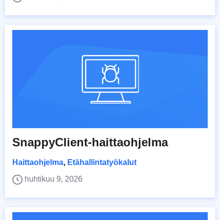
SnappyClient-haittaohjelma
Haittaohjelma
,
Etähallintatyökalut
huhtikuu 9, 2026