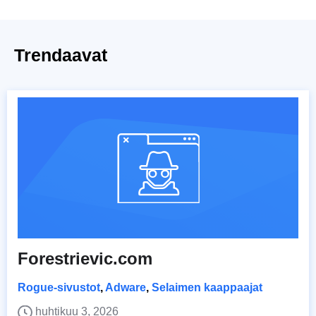
Trendaavat
Forestrievic.com
Rogue-sivustot
,
Adware
,
Selaimen kaappaajat
huhtikuu 3, 2026