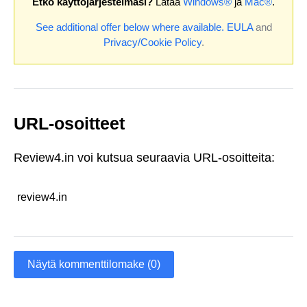
Etkö käyttöjärjestelmäsi?
Lataa
Windows®
ja
Mac®
.
See additional offer below where available.
EULA
and
Privacy/Cookie Policy
.
URL-osoitteet
Review4.in voi kutsua seuraavia URL-osoitteita:
review4.in
Näytä kommenttilomake (0)