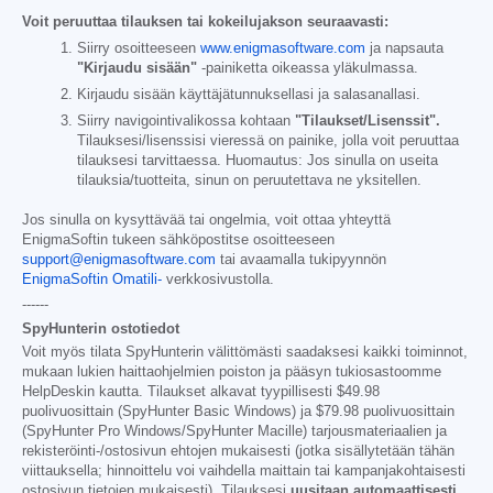
Voit peruuttaa tilauksen tai kokeilujakson seuraavasti:
Siirry osoitteeseen
www.enigmasoftware.com
ja napsauta
"Kirjaudu sisään"
-painiketta oikeassa yläkulmassa.
Kirjaudu sisään käyttäjätunnuksellasi ja salasanallasi.
Siirry navigointivalikossa kohtaan
"Tilaukset/Lisenssit".
Tilauksesi/lisenssisi vieressä on painike, jolla voit peruuttaa
tilauksesi tarvittaessa. Huomautus: Jos sinulla on useita
tilauksia/tuotteita, sinun on peruutettava ne yksitellen.
Jos sinulla on kysyttävää tai ongelmia, voit ottaa yhteyttä
EnigmaSoftin tukeen sähköpostitse osoitteeseen
support@enigmasoftware.com
tai avaamalla tukipyynnön
EnigmaSoftin Omatili-
verkkosivustolla.
------
SpyHunterin ostotiedot
Voit myös tilata SpyHunterin välittömästi saadaksesi kaikki toiminnot,
mukaan lukien haittaohjelmien poiston ja pääsyn tukiosastoomme
HelpDeskin kautta. Tilaukset alkavat tyypillisesti
$49.98
puolivuosittain (SpyHunter Basic Windows) ja
$79.98
puolivuosittain
(SpyHunter Pro Windows/SpyHunter Macille) tarjousmateriaalien ja
rekisteröinti-/ostosivun ehtojen mukaisesti (jotka sisällytetään tähän
viittauksella; hinnoittelu voi vaihdella maittain tai kampanjakohtaisesti
ostosivun tietojen mukaisesti). Tilauksesi
uusitaan automaattisesti