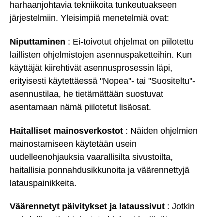
harhaanjohtavia tekniikoita tunkeutuakseen
järjestelmiin. Yleisimpiä menetelmiä ovat:
Niputtaminen
: Ei-toivotut ohjelmat on piilotettu
laillisten ohjelmistojen asennuspaketteihin. Kun
käyttäjät kiirehtivät asennusprosessin läpi,
erityisesti käytettäessä "Nopea"- tai "Suositeltu"-
asennustilaa, he tietämättään suostuvat
asentamaan nämä piilotetut lisäosat.
Haitalliset mainosverkostot
: Näiden ohjelmien
mainostamiseen käytetään usein
uudelleenohjauksia vaarallisilta sivustoilta,
haitallisia ponnahdusikkunoita ja väärennettyjä
latauspainikkeita.
Väärennetyt päivitykset ja lataussivut
: Jotkin