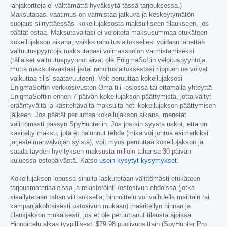
lahjakortteja ei välttämättä hyväksytä tässä tarjouksessa.)
Maksutapasi vaatimus on varmistaa jatkuva ja keskeytymätön
suojaus siirryttäessäsi kokeilujaksosta maksulliseen tilaukseen, jos
päätät ostaa. Maksutavaltasi ei veloiteta maksusummaa etukäteen
kokeilujakson aikana, vaikka rahoituslaitoksellesi voidaan lähettää
valtuutuspyyntöjä maksutapasi voimassaolon varmistamiseksi
(tällaiset valtuutuspyynnöt eivät ole EnigmaSoftin veloituspyyntöjä,
mutta maksutavastasi ja/tai rahoituslaitoksestasi riippuen ne voivat
vaikuttaa tilisi saatavuuteen). Voit peruuttaa kokeilujaksosi
EnigmaSoftin verkkosivuston Oma tili -osiossa tai ottamalla yhteyttä
EnigmaSoftiin ennen 7 päivän kokeilujakson päättymistä, jotta vältyt
erääntyvältä ja käsiteltävältä maksulta heti kokeilujakson päättymisen
jälkeen. Jos päätät peruuttaa kokeilujakson aikana, menetät
välittömästi pääsyn SpyHunteriin. Jos jostain syystä uskot, että on
käsitelty maksu, jota et halunnut tehdä (mikä voi johtua esimerkiksi
järjestelmänvalvojan syistä), voit myös peruuttaa kokeilujakson ja
saada täyden hyvityksen maksusta milloin tahansa 30 päivän
kuluessa ostopäivästä. Katso
usein kysytyt kysymykset
.
Kokeilujakson lopussa sinulta laskutetaan välittömästi etukäteen
tarjousmateriaaleissa ja rekisteröinti-/ostosivun ehdoissa (jotka
sisällytetään tähän viittauksella; hinnoittelu voi vaihdella maittain tai
kampanjakohtaisesti ostosivun mukaan) määritellyn hinnan ja
tilausjakson mukaisesti, jos et ole peruuttanut tilausta ajoissa.
Hinnoittelu alkaa tyypillisesti
$79.98
puolivuosittain (SpyHunter Pro