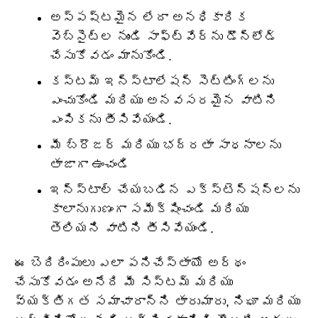
అస్పష్టమైన లేదా అనధికారిక
వెబ్‌సైట్‌ల నుండి సాఫ్ట్‌వేర్‌ను డౌన్‌లోడ్
చేసుకోవడం మానుకోండి.
కస్టమ్ ఇన్‌స్టాలేషన్ సెట్టింగ్‌లను
ఎంచుకోండి మరియు అనవసరమైన వాటిని
ఎంపికను తీసివేయండి.
మీ బ్రౌజర్ మరియు భద్రతా సాధనాలను
తాజాగా ఉంచండి
ఇన్‌స్టాల్ చేయబడిన ఎక్స్‌టెన్షన్‌లను
కాలానుగుణంగా సమీక్షించండి మరియు
తెలియని వాటిని తీసివేయండి.
ఈ బెదిరింపులు ఎలా పనిచేస్తాయో అర్థం
చేసుకోవడం అనేది మీ సిస్టమ్ మరియు
వ్యక్తిగత సమాచారాన్ని తారుమారు, నిఘా మరియు