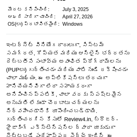
మొదట కనిపించింది:
July 3, 2025
ఆఖరి సారిగా చూచింది:
April 27, 2026
OS(లు) ప్రభావితమైంది:
Windows
ఇంటర్నెట్ వినియోగదారులుగా, సిస్టమ్
సమగ్రత, గోప్యత మరియు ఆన్‌లైన్ భద్రతను
దెబ్బతీసే సంభావ్య అవాంఛిత ప్రోగ్రామ్‌లను
(PUPలు) గుర్తించడం మరియు వాటి నుండి రక్షించడం
చాలా ముఖ్యం. ఈ అప్లికేషన్‌లు తరచుగా
హానిచేయనివిగా లేదా సహాయకరంగా
అనిపించినప్పటికీ, చాలా వరకు స్పష్టమైన
అనుమతి లేకుండా చొరబాటు చర్యలను
నిర్వహించడానికి రూపొందించబడ్డాయి.
గుర్తించదగిన కేసులో Review4.in, బ్రౌజర్-
హైజాకింగ్ ఎక్స్‌టెన్షన్‌ల ద్వారా దూకుడుగా
నెట్టబడే సందేహాస్పద సెర్చ్ ఇంజిన్. ఈ