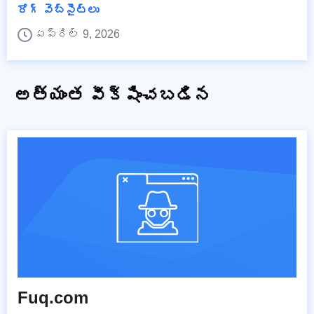
రోగ్ వెబ్‌సైట్‌లు
ఏప్రిల్ 9, 2026
అత్యంత వీక్షించబడిన
Fuq.com