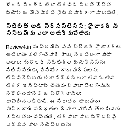
శోధన ప్రశ్న లేదా తెరిచిన ప్రతి కొత్త
ట్యాబ్ ఈ మోసపూరిత సైట్‌కు మార్గంగా మారుతుంది.
స్టెల్త్ అండ్ పెర్సిస్టెన్స్: హైజాకర్ మీ
సిస్టమ్‌కు ఎలా అతుక్కుపోతాడు
Review4.in ను ప్రమోట్ చేసే బ్రౌజర్ హైజాకర్లు
అంతరాయం కలిగించేవారే కాదు, నిరంతరంగా కూడా
ఉంటారు. బ్రౌజర్ సెట్టింగ్‌లకు యాక్సెస్‌ను
నిలిపివేయడం, వినియోగదారు మార్పులను
తిప్పికొట్టడం లేదా నిశ్శబ్దంగా తమను తాము
తిరిగి ఇన్‌స్టాల్ చేయడం ద్వారా తొలగింపును
నిరోధించడానికి ఈ ప్రోగ్రామ్‌లు
రూపొందించబడ్డాయి. ఈ నిరంతర తారుమారు
సాంప్రదాయ పద్ధతుల ద్వారా వాటిని తొలగించడం
కష్టతరం చేస్తుంది, తద్వారా వారు బ్రౌజర్‌పై
ఎక్కువ కాలం నియంత్రణను