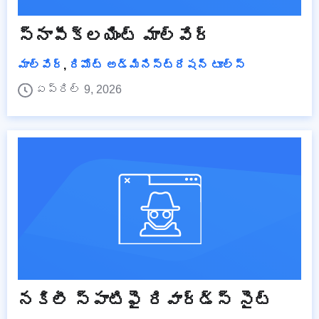
స్నాపీక్లయింట్ మాల్వేర్
మాల్వేర్
,
రిమోట్ అడ్మినిస్ట్రేషన్ టూల్స్
ఏప్రిల్ 9, 2026
నకిలీ స్పాటిఫై రివార్డ్స్ సైట్