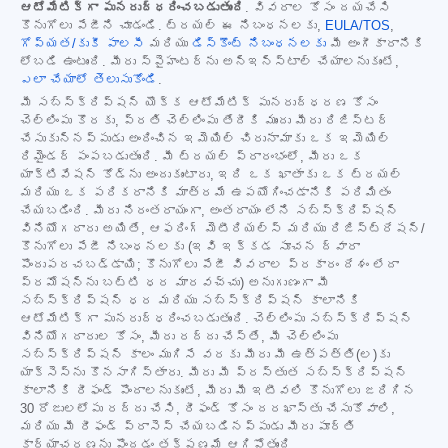
ఆటోమేటిక్‌గా పునరుద్ధరించబడుతుంది
. వివరాల కోసం దయచేసి
కొనుగోలు పేజీని చూడండి. ట్రయల్ ఈ నిబంధనలకు,
EULA/TOS
,
గోప్యత/కుకీ పాలసీ
మరియు
డిస్కౌంట్ నిబంధనలకు
మీ అంగీకారానికి
లోబడి ఉంటుంది. మీరు స్పైహంటర్‌ను అన్‌ఇన్‌స్టాల్ చేయాలనుకుంటే,
ఎలా చేయాలో తెలుసుకోండి
.
మీ సబ్‌స్క్రిప్షన్ యొక్క ఆటోమేటిక్ పునరుద్ధరణ కోసం
చెల్లింపు కొరకు, ప్రతి చెల్లింపు తేదీకి ముందు మీరు రిజిస్టర్
చేసుకున్నప్పుడు అందించిన ఇమెయిల్ చిరునామాకు ఒక ఇమెయిల్
రిమైండర్ పంపబడుతుంది. మీ ట్రయల్ ప్రారంభంలో, మీరు ఒక
యాక్టివేషన్ కోడ్‌ను అందుకుంటారు, ఇది ఒక ఖాతాకు ఒక ట్రయల్
మరియు ఒక పరికరానికి మాత్రమే ఉపయోగించడానికి పరిమితం
చేయబడింది. మీరు నిరంతరాయంగా, అంతరాయం లేని సబ్‌స్క్రిప్షన్
వినియోగదారు అయితే, ఆఫరింగ్ మెటీరియల్స్ మరియు రిజిస్ట్రేషన్/
కొనుగోలు పేజీ నిబంధనలకు (ఇవి ఇక్కడ సూచన ద్వారా
పొందుపరచబడ్డాయి; కొనుగోలు పేజీ వివరాల ప్రకారం దేశం లేదా
ప్రమోషన్‌ను బట్టి ధర మారవచ్చు) అనుగుణంగా మీ
సబ్‌స్క్రిప్షన్ ధర మరియు సబ్‌స్క్రిప్షన్ కాలానికి
ఆటోమేటిక్‌గా పునరుద్ధరించబడుతుంది. చెల్లింపు సబ్‌స్క్రిప్షన్
వినియోగదారుల కోసం, మీరు రద్దు చేస్తే, మీ చెల్లింపు
సబ్‌స్క్రిప్షన్ కాలం ముగిసే వరకు మీరు మీ ఉత్పత్తి(ల)కు
యాక్సెస్‌ను కొనసాగిస్తారు. మీరు మీ ప్రస్తుత సబ్‌స్క్రిప్షన్
కాలానికి రీఫండ్ పొందాలనుకుంటే, మీరు మీ ఇటీవలి కొనుగోలు జరిగిన
30 రోజులలోపు రద్దు చేసి, రీఫండ్ కోసం దరఖాస్తు చేసుకోవాలి,
మరియు మీ రీఫండ్ ప్రాసెస్ చేయబడినప్పుడు మీరు పూర్తి
కార్యాచరణను పొందడం తక్షణమే ఆగిపోతుంది.