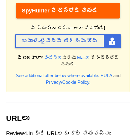
SpyHunter ని డౌన్‌లోడ్ చేయండి
మీ వ్యాపారం డబ్బు ఆదా చేసుకోండి!
బహుళ-లైసెన్స్ తగ్గింపు కోట్
మీ OS కాదా?
విండోస్®
మరియు
Mac®
కోసం డౌన్‌లోడ్
చేయండి.
See additional offer below where available.
EULA
and
Privacy/Cookie Policy
.
URLలు
Review4.in కింది URLలకు కాల్ చేయవచ్చు: