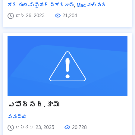
రోగ్ యాంటీ-స్పైవేర్ ప్రోగ్రామ్
,
Mac మాల్వేర్
జూన్ 26, 2023
21,204
ఎపోర్నర్.కామ్
సమస్య
ఏప్రిల్ 23, 2025
20,728