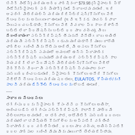
బేసిక్ విండోస్) మరియు అర్ధవార్షికంగా
$79.98
(స్పైహంటర్ ప్రో
విండోస్/స్పైహంటర్ ఫర్ మ్యాక్) నుండి ప్రారంభమవుతుంది. ఇది
ఆఫరింగ్ మెటీరియల్స్ మరియు రిజిస్ట్రేషన్/కొనుగోలు పేజీ
నిబంధనలకు అనుగుణంగా ఉంటుంది (ఇవి ఇక్కడ సూచన ద్వారా
పొందుపరచబడ్డాయి; కొనుగోలు పేజీ వివరాల ప్రకారం దేశాన్ని
బట్టి లేదా ప్రమోషన్‌ను బట్టి ధర మారవచ్చు). మీరు
నిరంతరాయంగా
సబ్‌స్క్రిప్షన్ తీసుకునే వినియోగదారు అయితే
మరియు మీ సబ్‌స్క్రిప్షన్ గడువు ముగియడానికి ముందు రాబోయే
ఛార్జీల గురించి మీకు నోటీసు అందితే, మీ అసలు కొనుగోలు
సబ్‌స్క్రిప్షన్ సమయంలో అమలులో ఉన్న ప్రామాణిక
సబ్‌స్క్రిప్షన్ రుసుముతో మరియు అదే సబ్‌స్క్రిప్షన్ కాల
వ్యవధికి లేదా ప్రమోషన్ మెటీరియల్స్/కొనుగోలు పేజీలో
పేర్కొన్న విధంగా మీ సబ్‌స్క్రిప్షన్ స్వయంచాలకంగా
పునరుద్ధరించబడుతుంది. స్పైహంటర్ కొనుగోలు అనేది కొనుగోలు
పేజీలోని నిబంధనలు మరియు షరతులు,
EULA/TOS
,
గోప్యత/కుకీ
పాలసీ
మరియు
డిస్కౌంట్ నిబంధనలకు
లోబడి ఉంటుంది.
-----
సాధారణ నిబంధనలు
తగ్గింపు ధరకు స్పైహంటర్ కోసం చేసే ఏ కొనుగోలు అయినా,
అందించబడిన తగ్గింపు సబ్‌స్క్రిప్షన్ కాలానికి మాత్రమే
చెల్లుబాటు అవుతుంది. ఆ తర్వాత, ఆటోమేటిక్ పునరుద్ధరణలు
మరియు/లేదా భవిష్యత్ కొనుగోళ్లకు అప్పటికి వర్తించే
ప్రామాణిక ధర వర్తిస్తుంది. ధరలు మారవచ్చు, అయినప్పటికీ
ధరల మార్పుల గురించి మేము మీకు ముందుగానే తెలియజేస్తాము.