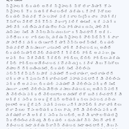
స్పైహంటర్ ట్రయల్ అనేది స్పైహంటర్ ప్రో లేదా మ్యాక్ కోసం
స్పైహంటర్ కొరకు ఉద్దేశించబడింది మరియు ఒకేసారి 7-రోజుల
ట్రయల్ వ్యవధి కోసం బహుళ పరికరాలను (ప్రచార సామగ్రి/
కొనుగోలు పేజీలో పేర్కొన్న విధంగా) కలిగి ఉంటుంది. ఇది సమగ్ర
మాల్వేర్ గుర్తింపు మరియు తొలగింపు కార్యాచరణను, మాల్వేర్
ముప్పుల నుండి మీ సిస్టమ్‌ను చురుకుగా రక్షించడానికి అధిక-
పనితీరు గల గార్డులను, మరియు స్పైహంటర్ హెల్ప్‌డెస్క్ ద్వారా
మా సాంకేతిక మద్దతు బృందానికి యాక్సెస్‌ను అందిస్తుంది. ట్రయల్
వ్యవధిలో మీకు ముందుగా ఎటువంటి ఛార్జీ విధించబడదు, అయితే
ట్రయల్‌ను యాక్టివేట్ చేయడానికి క్రెడిట్ కార్డ్ అవసరం. (ఈ
ఆఫర్ కింద ప్రీపెయిడ్ క్రెడిట్ కార్డ్‌లు, డెబిట్ కార్డ్‌లు మరియు
గిఫ్ట్ కార్డ్‌లు ఆమోదించబడకపోవచ్చు.) ఒకవేళ మీరు కొనుగోలు
చేయాలని నిర్ణయించుకుంటే, ట్రయల్ నుండి చెల్లింపు
సబ్‌స్క్రిప్షన్‌కు మారే సమయంలో నిరంతరాయంగా, అంతరాయం లేని
భద్రతా రక్షణను నిర్ధారించడంలో సహాయపడటానికి మీ చెల్లింపు
పద్ధతి అవసరం. ట్రయల్ సమయంలో మీ చెల్లింపు పద్ధతి నుండి
ముందుగా ఎలాంటి చెల్లింపు మొత్తం వసూలు చేయబడదు, అయినప్పటికీ
మీ చెల్లింపు పద్ధతి చెల్లుబాటు అవుతుందో లేదో ధృవీకరించడానికి మీ
ఆర్థిక సంస్థకు ఆథరైజేషన్ అభ్యర్థనలు పంపబడవచ్చు
(అలాంటి ఆథరైజేషన్ సమర్పణలు ఎనిగ్మాసాఫ్ట్ ద్వారా ఛార్జీలు
లేదా ఫీజుల కోసం అభ్యర్థనలు కావు, కానీ మీ చెల్లింపు పద్ధతి
మరియు/లేదా మీ ఆర్థిక సంస్థను బట్టి, అవి మీ ఖాతా లభ్యతపై
ప్రతిబింబించవచ్చు). మీ ట్రయల్ గడువు ముగిసిన వెంటనే ఛార్జీ
విధించబడకుండా మరియు ప్రాసెస్ చేయబడకుండా ఉండటానికి, మీరు 7-