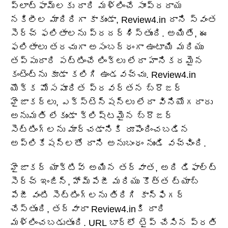
ప్లాట్‌ఫామ్‌లకు దారి మళ్లించే సాంప్రదాయ
నకిలీల మాదిరిగా కాకుండా, Review4.in దాని స్వంత
సెర్చ్ ఫలితాలను ప్రదర్శిస్తుంది. అయితే, ఈ
ఫలితాలు తరచుగా అసంబద్ధంగా ఉంటాయి మరియు
తప్పుదారి పట్టించే లింక్‌లు లేదా హానికరమైన
కంటెంట్‌ను కూడా కలిగి ఉండవచ్చు. Review4.in
యొక్క మోసపూరిత ప్రవర్తన బ్రౌజర్
హైజాకర్లు, ఎక్స్‌టెన్షన్‌లు లేదా వినియోగదారు
అనుమతి లేకుండా క్లిష్టమైన బ్రౌజర్
సెట్టింగ్‌లను మార్చడానికి రూపొందించబడిన
అప్లికేషన్‌లతో దాని అనుబంధం నుండి వచ్చింది.
హైజాకర్ యాక్టివ్ అయిన తర్వాత, అది డిఫాల్ట్
సెర్చ్ ఇంజిన్, హోమ్‌పేజీ మరియు కొత్త ట్యాబ్
పేజీ వంటి సెట్టింగ్‌లను తిరిగి కాన్ఫిగర్
చేస్తుంది, తద్వారా Review4.inకి దారి
మళ్లించబడుతుంది. URL బార్‌లో టైప్ చేసిన ప్రతి