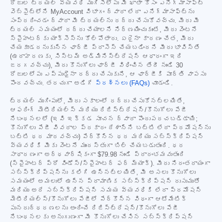
రోజుల ట్రయల్ వ్యవధి ముగిసేలోపు మీ ఖాతా కోసం ఎనిగ్మాసాఫ్ట్
వెబ్‌సైట్‌లోని MyAccount విభాగం ద్వారా లేదా ఎనిగ్మాసాఫ్ట్‌ను
సంప్రదించడం ద్వారా మీ ట్రయల్‌ను రద్దు చేసుకోవచ్చు. మీరు మీ
ట్రయల్ సమయంలో రద్దు చేయాలని నిర్ణయించుకుంటే, మీరు వెంటనే
స్పైహంటర్‌కు యాక్సెస్‌ను కోల్పోతారు. ఏదైనా కారణం చేత, మీరు
చేయకూడదనుకున్న ఛార్జీ ప్రాసెస్ చేయబడిందని మీరు భావిస్తే
(ఉదాహరణకు, సిస్టమ్ అడ్మినిస్ట్రేషన్ ఆధారంగా ఇది
జరగవచ్చు), మీరు కొనుగోలు ఛార్జీ విధించిన తేదీ నుండి 30
రోజులలోపు ఎప్పుడైనా రద్దు చేసుకుని, ఆ ఛార్జీకి పూర్తి వాపసు
పొందవచ్చు. తరచుగా అడిగే
ప్రశ్నలు (FAQs)
చూడండి.
ట్రయల్ ముగింపులో, మీరు సకాలంలో రద్దు చేసుకోనట్లయితే,
ఆఫరింగ్ మెటీరియల్స్ మరియు రిజిస్ట్రేషన్/కొనుగోలు పేజీ
నిబంధనలలో (ఇవి ఇక్కడ సూచన ద్వారా పొందుపరచబడ్డాయి;
కొనుగోలు పేజీ వివరాల ప్రకారం దేశాన్ని బట్టి లేదా ప్రమోషన్‌ను
బట్టి ధర మారవచ్చు) పేర్కొన్న ధర మరియు సబ్‌స్క్రిప్షన్
వ్యవధికి మీకు వెంటనే ముందస్తుగా బిల్ చేయబడుతుంది. ధర
సాధారణంగా అర్ధవార్షికంగా
$79.98
నుండి ప్రారంభమవుతుంది
(స్పైహంటర్ ప్రో విండోస్/స్పైహంటర్ ఫర్ మ్యాక్). మీరు నిరంతరాయంగా
సబ్‌స్క్రిప్షన్‌ను కలిగి ఉన్నట్లయితే, మీ అసలు కొనుగోలు
సమయంలో అమలులో ఉన్న ప్రామాణిక సబ్‌స్క్రిప్షన్ రుసుముతో
మరియు అదే సబ్‌స్క్రిప్షన్ సమయ వ్యవధికి లేదా ప్రమోషన్
మెటీరియల్స్/కొనుగోలు పేజీలో పేర్కొన్న విధంగా ఆటోమేటిక్
పునరుద్ధరణలను అందించే రిజిస్ట్రేషన్/కొనుగోలు పేజీ
నిబంధనలకు అనుగుణంగా మీ కొనుగోలు చేసిన సబ్‌స్క్రిప్షన్