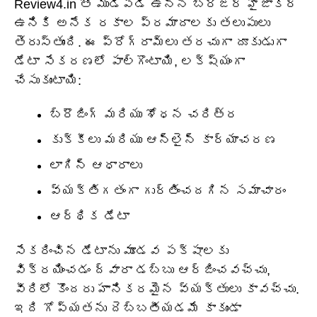
Review4.in తో ముడిపడి ఉన్న బ్రౌజర్ హైజాకర్
ఉనికి అనేక రకాల ప్రమాదాలకు తలుపులు
తెరుస్తుంది. ఈ ప్రోగ్రామ్‌లు తరచుగా దూకుడుగా
డేటా సేకరణలో పాల్గొంటాయి, లక్ష్యంగా
చేసుకుంటాయి:
బ్రౌజింగ్ మరియు శోధన చరిత్ర
కుక్కీలు మరియు ఆన్‌లైన్ కార్యాచరణ
లాగిన్ ఆధారాలు
వ్యక్తిగతంగా గుర్తించదగిన సమాచారం
ఆర్థిక డేటా
సేకరించిన డేటాను మూడవ పక్షాలకు
విక్రయించడం ద్వారా డబ్బు ఆర్జించవచ్చు,
వీరిలో కొందరు హానికరమైన వ్యక్తులు కావచ్చు.
ఇది గోప్యతను దెబ్బతీయడమే కాకుండా