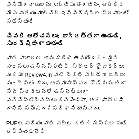
వినియోగదారులను గుర్తింపు దొంగతనం, ఆర్థిక
మోసం మరియు మాల్వేర్ ఇన్ఫెక్షన్ల ప్రమాదంలో
పడేస్తుంది.
చివరి ఆలోచనలు: జాగ్రత్తగా ఉండండి,
సురక్షితంగా ఉండండి
వాటి సాధారణ రూపం మరియు ఉపయోగకరమైన
వాదనలు ఉన్నప్పటికీ, బ్రౌజర్ హైజాకర్లు
మరియు Review4.in వంటి నకిలీ సెర్చ్ ఇంజన్లు
సురక్షితం కాదు. అనుమానాస్పద పొడిగింపు లేదా
పేజీ ప్రకటనలో ఉన్నట్లుగా
పనిచేస్తున్నట్లు కనిపించినా, అది మాత్రమే
దానిని నమ్మదగినదిగా నిరూపించదు.
PUPలు మరియు వాటి వల్ల కలిగే ముప్పుల నుండి
రక్షించడానికి: