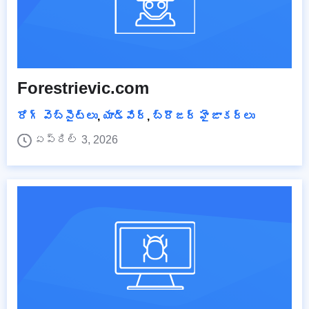
Forestrievic.com
రోగ్ వెబ్‌సైట్‌లు
,
యాడ్వేర్
,
బ్రౌజర్ హైజాకర్లు
ఏప్రిల్ 3, 2026