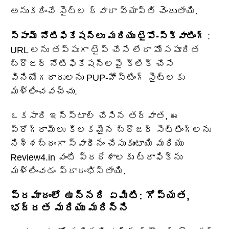
అనుకరించే సైట్‌ల ద్వారా వ్యాప్తి చెందుతాయి.
స్పామ్ నోటిఫికేషన్‌లు మరియు టైపో-స్క్వాటింగ్
:
URL లను తప్పుగా టైప్ చేసే లేదా మోసపూరిత
బ్రౌజర్ నోటిఫికేషన్‌లపై క్లిక్ చేసే
వినియోగదారులను PUP-హోస్టింగ్ సైట్‌లకు
మళ్లించవచ్చు.
ఒకసారి ఇన్‌స్టాల్ చేసిన తర్వాత, ఈ
ప్రోగ్రామ్‌లు కీలకమైన బ్రౌజర్ సెట్టింగ్‌లను
నిశ్శబ్దంగా స్వాధీనం చేసుకుంటాయి మరియు
Review4.in వంటి ప్రదేశాలకు ట్రాఫిక్‌ను
మళ్లించడం ప్రారంభిస్తాయి.
ప్రమాదంలో ఉన్నది ఏమిటి: గోప్యత,
భద్రత మరియు మరిన్ని