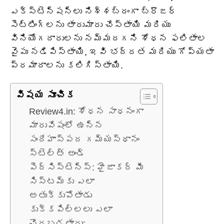
ఎక్స్‌టెన్షన్‌లు నిశ్శబ్దంగా బ్రౌజర్
సెట్టింగ్‌లను తారుమారు చేస్తాయి మరియు
వినియోగదారులను నమ్మదగని శోధన ఫలితాల
వైపు నడిపిస్తాయి, ఇవి భద్రత మరియు గోప్యతా
ప్రమాదాలను కలిగిస్తాయి.
విషయ సూచిక
Review4.in: శోధన సాధనంగా
మారువేషంలో ఉన్న
సందేహాస్పద గమ్యస్థానం
స్టెల్త్ అండ్
పెర్సిస్టెన్స్: హైజాకర్ మీ
సిస్టమ్‌కు ఎలా
అతుక్కుపోతాడు
కుక్కపిల్లలు ఎలా
చొరబడతారు: