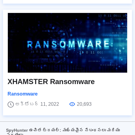
XHAMSTER Ransomware
Ransomware
అక్టోబర్ 11, 2022
20,693
SpyHunter ఉచిత ట్రయల్: ముఖ్యమైన నిబంధనలు మరియు
షరతులు