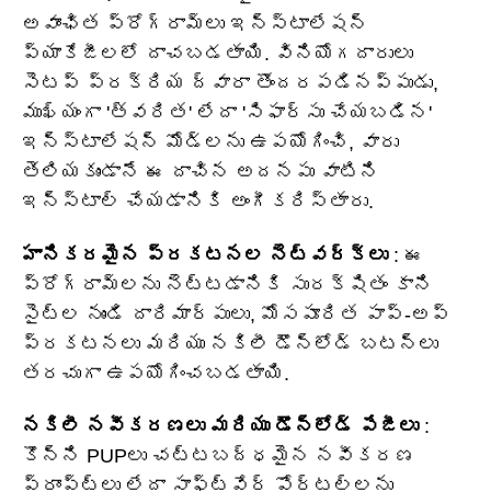
అవాంఛిత ప్రోగ్రామ్‌లు ఇన్‌స్టాలేషన్
ప్యాకేజీలలో దాచబడతాయి. వినియోగదారులు
సెటప్ ప్రక్రియ ద్వారా తొందరపడినప్పుడు,
ముఖ్యంగా 'త్వరిత' లేదా 'సిఫార్సు చేయబడిన'
ఇన్‌స్టాలేషన్ మోడ్‌లను ఉపయోగించి, వారు
తెలియకుండానే ఈ దాచిన అదనపు వాటిని
ఇన్‌స్టాల్ చేయడానికి అంగీకరిస్తారు.
హానికరమైన ప్రకటనల నెట్‌వర్క్‌లు
: ఈ
ప్రోగ్రామ్‌లను నెట్టడానికి సురక్షితం కాని
సైట్‌ల నుండి దారిమార్పులు, మోసపూరిత పాప్-అప్
ప్రకటనలు మరియు నకిలీ డౌన్‌లోడ్ బటన్‌లు
తరచుగా ఉపయోగించబడతాయి.
నకిలీ నవీకరణలు మరియు డౌన్‌లోడ్ పేజీలు
:
కొన్ని PUPలు చట్టబద్ధమైన నవీకరణ
ప్రాంప్ట్‌లు లేదా సాఫ్ట్‌వేర్ పోర్టల్‌లను