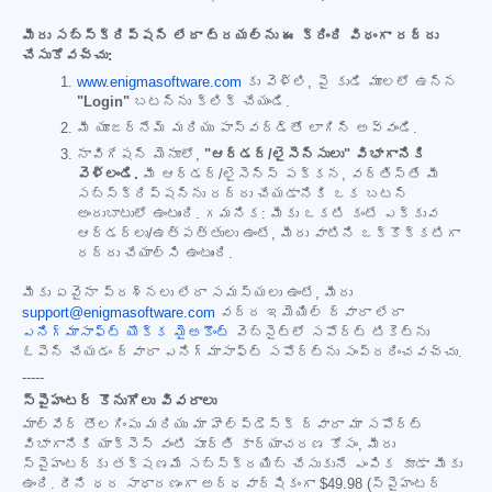
మీరు సబ్‌స్క్రిప్షన్ లేదా ట్రయల్‌ను ఈ క్రింది విధంగా రద్దు
చేసుకోవచ్చు:
www.enigmasoftware.com
కు వెళ్లి, పై కుడి మూలలో ఉన్న
"Login"
బటన్‌ను క్లిక్ చేయండి.
మీ యూజర్‌నేమ్ మరియు పాస్‌వర్డ్‌తో లాగిన్ అవ్వండి.
నావిగేషన్ మెనూలో,
"ఆర్డర్/లైసెన్సులు" విభాగానికి
వెళ్లండి.
మీ ఆర్డర్/లైసెన్స్ పక్కన, వర్తిస్తే మీ
సబ్‌స్క్రిప్షన్‌ను రద్దు చేయడానికి ఒక బటన్
అందుబాటులో ఉంటుంది. గమనిక: మీకు ఒకటి కంటే ఎక్కువ
ఆర్డర్‌లు/ఉత్పత్తులు ఉంటే, మీరు వాటిని ఒక్కొక్కటిగా
రద్దు చేయాల్సి ఉంటుంది.
మీకు ఏవైనా ప్రశ్నలు లేదా సమస్యలు ఉంటే, మీరు
support@enigmasoftware.com
వద్ద ఇమెయిల్ ద్వారా లేదా
ఎనిగ్మాసాఫ్ట్ యొక్క మైఅకౌంట్
వెబ్‌సైట్‌లో సపోర్ట్ టికెట్‌ను
ఓపెన్ చేయడం ద్వారా ఎనిగ్మాసాఫ్ట్ సపోర్ట్‌ను సంప్రదించవచ్చు.
-----
స్పైహంటర్ కొనుగోలు వివరాలు
మాల్‌వేర్ తొలగింపు మరియు మా హెల్ప్‌డెస్క్ ద్వారా మా సపోర్ట్
విభాగానికి యాక్సెస్ వంటి పూర్తి కార్యాచరణ కోసం, మీరు
స్పైహంటర్‌కు తక్షణమే సబ్‌స్క్రయిబ్ చేసుకునే ఎంపిక కూడా మీకు
ఉంది. దీని ధర సాధారణంగా అర్ధవార్షికంగా
$49.98
(స్పైహంటర్