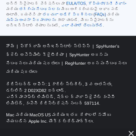
అన్ని స్పైహంటర్ వెర్షన్‌లు మా
EULA/TOS
,
గోప్యతా/కుకీ విధానం
మరియు
తగ్గింపు నిబంధనలకు
మీరు అంగీకరించడంపై ఆధారపడి
ఉంటాయి. దయచేసి మా
తరచుగా అడిగే ప్రశ్నలు (FAQs)
మరియు
ముప్పు అంచనా ప్రమాణాలను
కూడా చూడండి. మీరు స్పైహంటర్‌ను
అన్‌ఇన్‌స్టాల్ చేయాలనుకుంటే,
ఎలా చేయాలో తెలుసుకోండి
.
హోమ్
ప్రోగ్రామ్ అన్‌ఇన్‌స్టాల్ స్టెప్స్
SpyHunter's
థ్రెట్ అసెస్‌మెంట్ క్రైటీరియా
SpyHunter అదనపు
నిబంధనలు మరియు షరతులు
RegHunter అదనపు నిబంధనలు
మరియు షరతులు
రిజిస్టర్డ్ ఆఫీస్: 1 కాజిల్ స్ట్రీట్, 3 వ అంతస్తు,
డబ్లిన్ 2 D02XD82 ఐర్లాండ్.
ఎనిగ్మాసాఫ్ట్ లిమిటెడ్, షేర్ల ద్వారా ప్రైవేట్ కంపెనీ
లిమిటెడ్, కంపెనీ రిజిస్ట్రేషన్ నంబర్ 597114.
Mac మరియు MacOS US మరియు ఇతర దేశాలలో నమోదు
చేయబడిన Apple Inc. యొక్క ట్రేడ్‌మార్క్‌లు.
కాపీరైట్ 2016-
2026
. ఎనిగ్మాసాఫ్ట్ లిమిటెడ్. అన్ని హక్కులూ