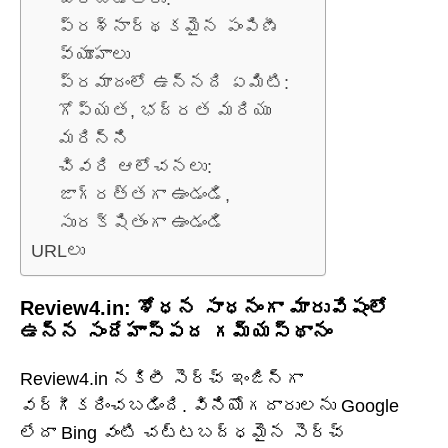
ప్రశ్నార్థకమైన పంపిణీ
వ్యూహాలు
ప్రమాదంలో ఉన్నది ఏమిటి:
గోప్యత, భద్రత మరియు
మరిన్ని
చివరి ఆలోచనలు:
జాగ్రత్తగా ఉండండి,
సురక్షితంగా ఉండండి
URLలు
Review4.in: శోధన సాధనంగా మారువేషంలో
ఉన్న సందేహాస్పద గమ్యస్థానం
Review4.in నకిలీ సెర్చ్ ఇంజిన్‌గా
వర్గీకరించబడింది. వినియోగదారులను Google
లేదా Bing వంటి చట్టబద్ధమైన సెర్చ్