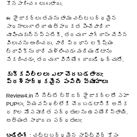
కొనసాగించగలుగుతారు.
ఈ హైజాకర్లు తమను తాము చట్టబద్ధమైన
సాధనాలుగా లేదా ఉత్పాదకత పెంచేవారిగా
చూపించుకున్నప్పటికీ, తరచుగా వాగ్దానం చేసిన
విలువను అందించరు. వారి ప్రధాన లక్ష్యం
ట్రాఫిక్‌ను దారి మళ్లించడం మరియు డేటాను
సేకరించడం, తరచుగా వినియోగదారుడి ఖర్చుతో.
కుక్కపిల్లలు ఎలా చొరబడతారు:
ప్రశ్నార్థకమైన పంపిణీ వ్యూహాలు
Review4.in ని నెట్టే బ్రౌజర్ హైజాకర్లతో సహా
PUPలు, వ్యవస్థల్లోకి చొరబడటానికి అనేక
రకాల మోసపూరిత పద్ధతులను ఉపయోగిస్తాయి.
అత్యంత సాధారణ పద్ధతులు:
బండిలింగ్
: చట్టబద్ధమైన సాఫ్ట్‌వేర్ కోసం