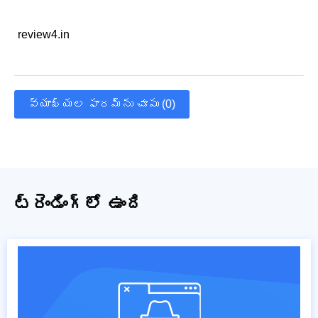
review4.in
వ్యాఖ్యల ఫారమ్‌ను చూపు (0)
ట్రెండింగ్‌లో ఉంది