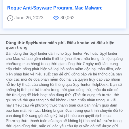
Rogue Anti-Spyware Program
,
Mac Malware
June 26, 2023
30,062
Dùng thử SpyHunter miễn phí: Điều khoản và điều kiện
quan trọng
Bản dùng thử SpyHunter dành cho SpyHunter Pro hoặc SpyHunter
cho Mac và bao gồm nhiều thiết bị (như được nêu trong tài liệu quảng
cáo/trang mua hàng) trong thời gian dùng thử 7 ngày một lần, cung
cấp chức năng phát hiện và loại bỏ phần mềm độc hại toàn diện, các
biện pháp bảo vệ hiệu suất cao để chủ động bảo vệ hệ thống của bạn
khỏi các mối đe dọa phần mềm độc hại và quyền truy cập vào nhóm
hỗ trợ kỹ thuật của chúng tôi thông qua SpyHunter HelpDesk. Bạn sẽ
không bị tính phí trả trước trong thời gian dùng thử, mặc dù cần có
thẻ tín dụng để kích hoạt bản dùng thử. (Thẻ tín dụng trả trước, thẻ
ghi nợ và thẻ quà tặng có thể không được chấp nhận trong ưu đãi
này.) Yêu cầu về phương thức thanh toán của bạn nhằm giúp đảm
bảo bảo mật liên tục, không bị gián đoạn trong quá trình chuyển đổi từ
bản dùng thử sang gói đăng ký trả phí nếu bạn quyết định mua.
Phương thức thanh toán của bạn sẽ không bị tính phí trả trước trong
thời gian dùng thử, mặc dù các yêu cầu ủy quyền có thể được gửi