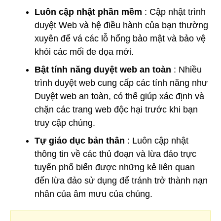
Luôn cập nhật phần mềm
: Cập nhật trình
duyệt Web và hệ điều hành của bạn thường
xuyên để vá các lỗ hổng bảo mật và bảo vệ
khỏi các mối đe dọa mới.
Bật tính năng duyệt web an toàn
: Nhiều
trình duyệt web cung cấp các tính năng như
Duyệt web an toàn, có thể giúp xác định và
chặn các trang web độc hại trước khi bạn
truy cập chúng.
Tự giáo dục bản thân
: Luôn cập nhật
thông tin về các thủ đoạn và lừa đảo trực
tuyến phổ biến được những kẻ liên quan
đến lừa đảo sử dụng để tránh trở thành nạn
nhân của âm mưu của chúng.