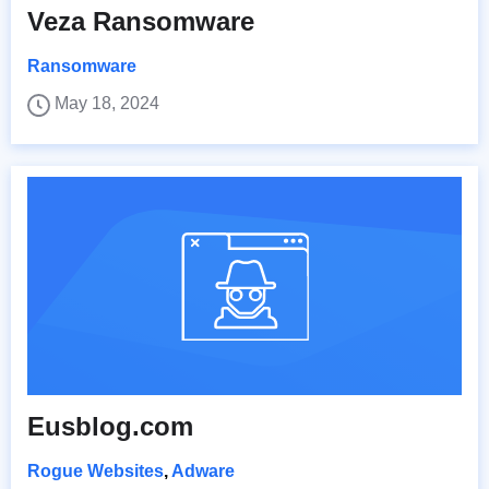
Veza Ransomware
Ransomware
May 18, 2024
Eusblog.com
Rogue Websites
,
Adware