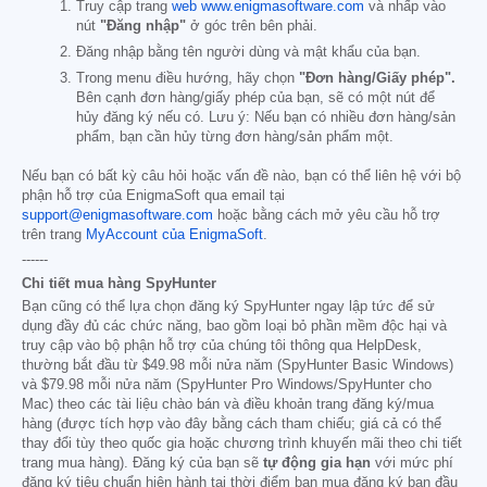
Truy cập trang
web www.enigmasoftware.com
và nhấp vào
nút
"Đăng nhập"
ở góc trên bên phải.
Đăng nhập bằng tên người dùng và mật khẩu của bạn.
Trong menu điều hướng, hãy chọn
"Đơn hàng/Giấy phép".
Bên cạnh đơn hàng/giấy phép của bạn, sẽ có một nút để
hủy đăng ký nếu có. Lưu ý: Nếu bạn có nhiều đơn hàng/sản
phẩm, bạn cần hủy từng đơn hàng/sản phẩm một.
Nếu bạn có bất kỳ câu hỏi hoặc vấn đề nào, bạn có thể liên hệ với bộ
phận hỗ trợ của EnigmaSoft qua email tại
support@enigmasoftware.com
hoặc bằng cách mở yêu cầu hỗ trợ
trên trang
MyAccount của EnigmaSoft
.
------
Chi tiết mua hàng SpyHunter
Bạn cũng có thể lựa chọn đăng ký SpyHunter ngay lập tức để sử
dụng đầy đủ các chức năng, bao gồm loại bỏ phần mềm độc hại và
truy cập vào bộ phận hỗ trợ của chúng tôi thông qua HelpDesk,
thường bắt đầu từ
$49.98
mỗi nửa năm (SpyHunter Basic Windows)
và
$79.98
mỗi nửa năm (SpyHunter Pro Windows/SpyHunter cho
Mac) theo các tài liệu chào bán và điều khoản trang đăng ký/mua
hàng (được tích hợp vào đây bằng cách tham chiếu; giá cả có thể
thay đổi tùy theo quốc gia hoặc chương trình khuyến mãi theo chi tiết
trang mua hàng). Đăng ký của bạn sẽ
tự động gia hạn
với mức phí
đăng ký tiêu chuẩn hiện hành tại thời điểm bạn mua đăng ký ban đầu