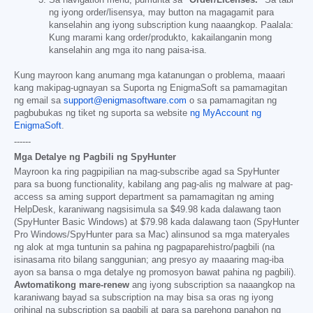
Sa navigation menu, pumunta sa
"Order/Licenses."
Sa tabi
ng iyong order/lisensya, may button na magagamit para
kanselahin ang iyong subscription kung naaangkop. Paalala:
Kung marami kang order/produkto, kakailanganin mong
kanselahin ang mga ito nang paisa-isa.
Kung mayroon kang anumang mga katanungan o problema, maaari
kang makipag-ugnayan sa Suporta ng EnigmaSoft sa pamamagitan
ng email sa
support@enigmasoftware.com
o sa pamamagitan ng
pagbubukas ng tiket ng suporta sa website
ng MyAccount ng
EnigmaSoft
.
------
Mga Detalye ng Pagbili ng SpyHunter
Mayroon ka ring pagpipilian na mag-subscribe agad sa SpyHunter
para sa buong functionality, kabilang ang pag-alis ng malware at pag-
access sa aming support department sa pamamagitan ng aming
HelpDesk, karaniwang nagsisimula sa
$49.98
kada dalawang taon
(SpyHunter Basic Windows) at
$79.98
kada dalawang taon (SpyHunter
Pro Windows/SpyHunter para sa Mac) alinsunod sa mga materyales
ng alok at mga tuntunin sa pahina ng pagpaparehistro/pagbili (na
isinasama rito bilang sanggunian; ang presyo ay maaaring mag-iba
ayon sa bansa o mga detalye ng promosyon bawat pahina ng pagbili).
Awtomatikong mare-renew
ang iyong subscription sa naaangkop na
karaniwang bayad sa subscription na may bisa sa oras ng iyong
orihinal na subscription sa pagbili at para sa parehong panahon ng