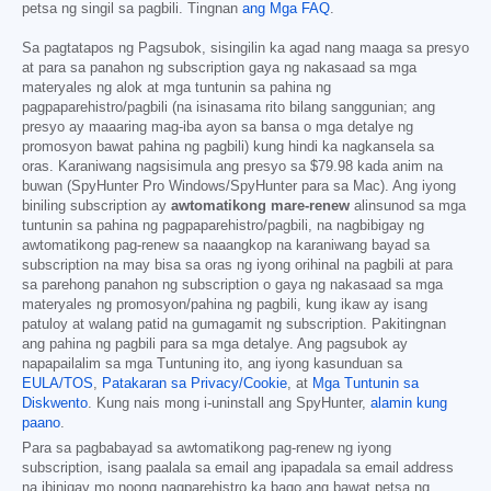
petsa ng singil sa pagbili. Tingnan
ang Mga FAQ
.
Sa pagtatapos ng Pagsubok, sisingilin ka agad nang maaga sa presyo
at para sa panahon ng subscription gaya ng nakasaad sa mga
materyales ng alok at mga tuntunin sa pahina ng
pagpaparehistro/pagbili (na isinasama rito bilang sanggunian; ang
presyo ay maaaring mag-iba ayon sa bansa o mga detalye ng
promosyon bawat pahina ng pagbili) kung hindi ka nagkansela sa
oras. Karaniwang nagsisimula ang presyo sa
$79.98
kada anim na
buwan (SpyHunter Pro Windows/SpyHunter para sa Mac). Ang iyong
biniling subscription ay
awtomatikong mare-renew
alinsunod sa mga
tuntunin sa pahina ng pagpaparehistro/pagbili, na nagbibigay ng
awtomatikong pag-renew sa naaangkop na karaniwang bayad sa
subscription na may bisa sa oras ng iyong orihinal na pagbili at para
sa parehong panahon ng subscription o gaya ng nakasaad sa mga
materyales ng promosyon/pahina ng pagbili, kung ikaw ay isang
patuloy at walang patid na gumagamit ng subscription. Pakitingnan
ang pahina ng pagbili para sa mga detalye. Ang pagsubok ay
napapailalim sa mga Tuntuning ito, ang iyong kasunduan sa
EULA/TOS
,
Patakaran sa Privacy/Cookie
, at
Mga Tuntunin sa
Diskwento
. Kung nais mong i-uninstall ang SpyHunter,
alamin kung
paano
.
Para sa pagbabayad sa awtomatikong pag-renew ng iyong
subscription, isang paalala sa email ang ipapadala sa email address
na ibinigay mo noong nagparehistro ka bago ang bawat petsa ng