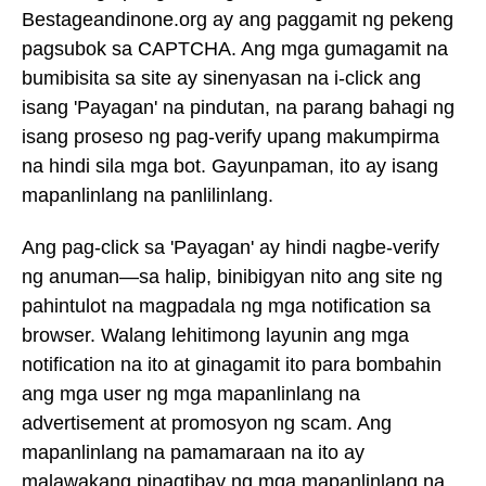
Bestageandinone.org ay ang paggamit ng pekeng
pagsubok sa CAPTCHA. Ang mga gumagamit na
bumibisita sa site ay sinenyasan na i-click ang
isang 'Payagan' na pindutan, na parang bahagi ng
isang proseso ng pag-verify upang makumpirma
na hindi sila mga bot. Gayunpaman, ito ay isang
mapanlinlang na panlilinlang.
Ang pag-click sa 'Payagan' ay hindi nagbe-verify
ng anuman—sa halip, binibigyan nito ang site ng
pahintulot na magpadala ng mga notification sa
browser. Walang lehitimong layunin ang mga
notification na ito at ginagamit ito para bombahin
ang mga user ng mga mapanlinlang na
advertisement at promosyon ng scam. Ang
mapanlinlang na pamamaraan na ito ay
malawakang pinagtibay ng mga mapanlinlang na