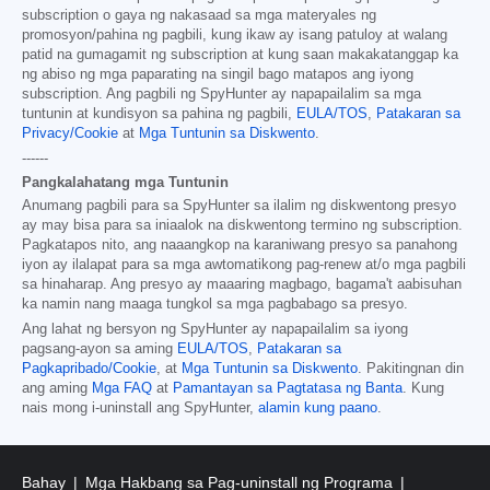
subscription o gaya ng nakasaad sa mga materyales ng
promosyon/pahina ng pagbili, kung ikaw ay isang patuloy at walang
patid na gumagamit ng subscription at kung saan makakatanggap ka
ng abiso ng mga paparating na singil bago matapos ang iyong
subscription. Ang pagbili ng SpyHunter ay napapailalim sa mga
tuntunin at kundisyon sa pahina ng pagbili,
EULA/TOS
,
Patakaran sa
Privacy/Cookie
at
Mga Tuntunin sa Diskwento
.
------
Pangkalahatang mga Tuntunin
Anumang pagbili para sa SpyHunter sa ilalim ng diskwentong presyo
ay may bisa para sa iniaalok na diskwentong termino ng subscription.
Pagkatapos nito, ang naaangkop na karaniwang presyo sa panahong
iyon ay ilalapat para sa mga awtomatikong pag-renew at/o mga pagbili
sa hinaharap. Ang presyo ay maaaring magbago, bagama't aabisuhan
ka namin nang maaga tungkol sa mga pagbabago sa presyo.
Ang lahat ng bersyon ng SpyHunter ay napapailalim sa iyong
pagsang-ayon sa aming
EULA/TOS
,
Patakaran sa
Pagkapribado/Cookie
, at
Mga Tuntunin sa Diskwento
. Pakitingnan din
ang aming
Mga FAQ
at
Pamantayan sa Pagtatasa ng Banta
. Kung
nais mong i-uninstall ang SpyHunter,
alamin kung paano
.
Bahay
Mga Hakbang sa Pag-uninstall ng Programa