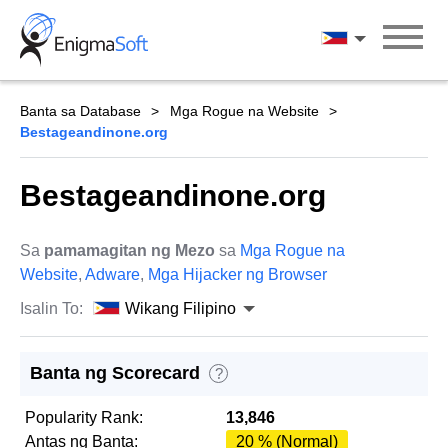
Skip
to
Wikang Filipin
content
Banta sa Database
Mga Rogue na Website
Bestageandinone.org
Bestageandinone.org
Sa
pamamagitan ng Mezo
sa
Mga Rogue na
Website
,
Adware
,
Mga Hijacker ng Browser
Isalin To:
Wikang Filipino
Banta ng Scorecard
?
Popularity Rank:
13,846
Antas ng Banta:
20 % (Normal)