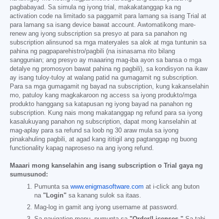
pagbabayad. Sa simula ng iyong trial, makakatanggap ka ng
activation code na limitado sa paggamit para lamang sa isang Trial at
para lamang sa isang device bawat account. Awtomatikong mare-
renew ang iyong subscription sa presyo at para sa panahon ng
subscription alinsunod sa mga materyales sa alok at mga tuntunin sa
pahina ng pagpaparehistro/pagbili (na isinasama rito bilang
sanggunian; ang presyo ay maaaring mag-iba ayon sa bansa o mga
detalye ng promosyon bawat pahina ng pagbili), sa kondisyon na ikaw
ay isang tuloy-tuloy at walang patid na gumagamit ng subscription.
Para sa mga gumagamit ng bayad na subscription, kung kakanselahin
mo, patuloy kang magkakaroon ng access sa iyong produkto/mga
produkto hanggang sa katapusan ng iyong bayad na panahon ng
subscription. Kung nais mong makatanggap ng refund para sa iyong
kasalukuyang panahon ng subscription, dapat mong kanselahin at
mag-aplay para sa refund sa loob ng 30 araw mula sa iyong
pinakahuling pagbili, at agad kang ititigil ang pagtanggap ng buong
functionality kapag naproseso na ang iyong refund.
Maaari mong kanselahin ang isang subscription o Trial gaya ng
sumusunod:
Pumunta sa
www.enigmasoftware.com
at i-click ang buton
na
"Login"
sa kanang sulok sa itaas.
Mag-log in gamit ang iyong username at password.