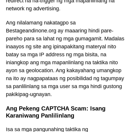
redirect na na-trigger ng mga mapanlinlang na
network ng advertising.
Ang nilalamang nakatagpo sa
Bestageandinone.org ay maaaring hindi pare-
pareho para sa lahat ng mga gumagamit. Madalas
inaayos ng site ang ipinapakitang materyal nito
batay sa mga IP address ng mga bisita, na
iniangkop ang mga mapanlinlang na taktika nito
ayon sa geolocation. Ang kakayahang umangkop
na ito ay nagpapataas ng posibilidad ng tagumpay
sa panlilinlang sa mga user sa mga hindi gustong
pakikipag-ugnayan.
Ang Pekeng CAPTCHA Scam: Isang
Karaniwang Panlilinlang
Isa sa mga pangunahing taktika ng