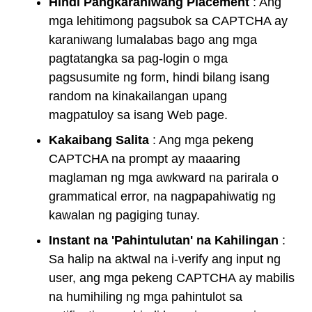
Hindi Pangkaraniwang Placement
: Ang
mga lehitimong pagsubok sa CAPTCHA ay
karaniwang lumalabas bago ang mga
pagtatangka sa pag-login o mga
pagsusumite ng form, hindi bilang isang
random na kinakailangan upang
magpatuloy sa isang Web page.
Kakaibang Salita
: Ang mga pekeng
CAPTCHA na prompt ay maaaring
maglaman ng mga awkward na parirala o
grammatical error, na nagpapahiwatig ng
kawalan ng pagiging tunay.
Instant na 'Pahintulutan' na Kahilingan
:
Sa halip na aktwal na i-verify ang input ng
user, ang mga pekeng CAPTCHA ay mabilis
na humihiling ng mga pahintulot sa