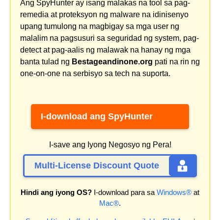
Ang SpyHunter ay isang malakas na tool sa pag-
remedia at proteksyon ng malware na idinisenyo
upang tumulong na magbigay sa mga user ng
malalim na pagsusuri sa seguridad ng system, pag-
detect at pag-aalis ng malawak na hanay ng mga
banta tulad ng
Bestageandinone.org
pati na rin ng
one-on-one na serbisyo sa tech na suporta.
I-download ang SpyHunter
I-save ang Iyong Negosyo ng Pera!
Multi-License Discount Quote
Hindi ang iyong OS?
I-download para sa
Windows®
at
Mac®
.