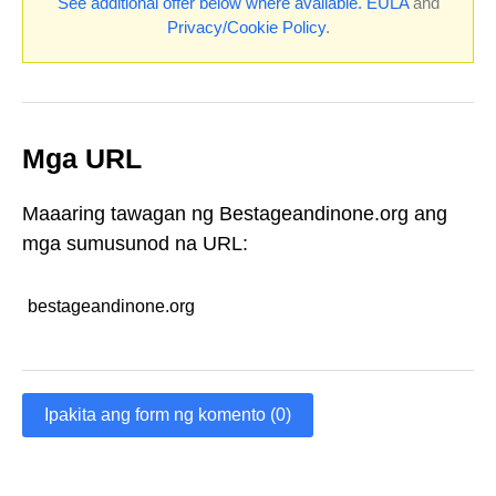
See additional offer below where available.
EULA
and
Privacy/Cookie Policy
.
Mga URL
Maaaring tawagan ng Bestageandinone.org ang
mga sumusunod na URL:
bestageandinone.org
Ipakita ang form ng komento (0)