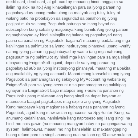
credit card, debit card, at gift card ay maaaring hindi tanggapin sa
ilalim ng alok na ito.) Ang kinakailangan para sa iyong paraan ng
pagbabayad ay upang makatulong na matiyak ang tuluy-tuloy at
walang patid na proteksyon sa seguridad sa panahon ng iyong
paglipat mula sa isang Pagsubok patungo sa isang bayad na
subscription kung sakaling magpasya kang bumili. Ang iyong paraan
ng pagbabayad ay hindi sisingilin ng halaga ng pagbabayad nang
pauna sa panahon ng Pagsubok, bagama't maaaring ipadala ang mga
kahilingan sa pahintulot sa iyong institusyong pinansyal upang i-verify
na ang iyong paraan ng pagbabayad ay wasto (ang mga naturang
pagsusumite ng pahintulot ay hindi mga kahilingan para sa mga singil
o bayarin ng EnigmaSoft ngunit, depende sa iyong paraan ng
pagbabayad at/o sa iyong institusyong pinansyal, maaaring maipakita
ang availability ng iyong account). Maaari mong kanselahin ang iyong
Pagsubok sa pamamagitan ng seksyong MyAccount ng website ng
EnigmaSoft para sa iyong account o sa pamamagitan ng pakikipag-
ugnayan sa EnigmaSoft bago matapos ang 7-araw na panahon ng
Pagsubok upang maiwasan ang isang singil na dapat bayaran at
maproseso kaagad pagkatapos mag-expire ang iyong Pagsubok.
Kung magpasya kang magkansela habang nasa panahon ng iyong
Pagsubok, agad kang mawawalan ng access sa SpyHunter. Kung, sa
anumang kadahilanan, naniniwala kang naproseso ang isang singil na
hindi mo nais gawin (na maaaring mangyari batay sa pangangasiwa ng
system, halimbawa), maaari mo ring kanselahin at makatanggap ng
buong refund para sa singil anumang oras sa loob ng 30 araw mula sa