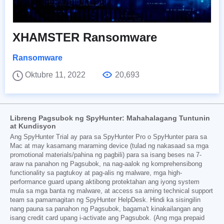
XHAMSTER Ransomware
Ransomware
Oktubre 11, 2022
20,693
Libreng Pagsubok ng SpyHunter: Mahahalagang Tuntunin
at Kundisyon
Ang SpyHunter Trial ay para sa SpyHunter Pro o SpyHunter para sa
Mac at may kasamang maraming device (tulad ng nakasaad sa mga
promotional materials/pahina ng pagbili) para sa isang beses na 7-
araw na panahon ng Pagsubok, na nag-aalok ng komprehensibong
functionality sa pagtukoy at pag-alis ng malware, mga high-
performance guard upang aktibong protektahan ang iyong system
mula sa mga banta ng malware, at access sa aming technical support
team sa pamamagitan ng SpyHunter HelpDesk. Hindi ka sisingilin
nang pauna sa panahon ng Pagsubok, bagama't kinakailangan ang
isang credit card upang i-activate ang Pagsubok. (Ang mga prepaid